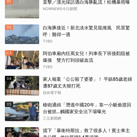
01
直擊／漢光採訪遇白海豚亂流！松機暴雨曝
NOWNEWS今日新聞
02
白海豚接近！新北淡水驚見龍捲風 民眾驚
呼：難得一遇
TVBS
03
阿伯車廂內狂罵女兒！列車長下班後勸阻被
爆揍 雙方打到頭破血流
TVBS
04
家人報案「公公殺了婆婆」！ 平鎮85歲老婦
遭87歲丈夫狠打死
自由電子報
05
槍砲通緝「潛逃中國20年」靠一小艇偷渡回
台被抓…觸國家安全法下場曝光
三立新聞網
06
擋下「暴衝特斯拉」救了很多人！賓士車主