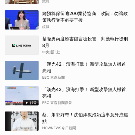
鏡報
總預算保留逾200案待協商 政院：勿讓政
策執行受不必要干擾
鏡報
基隆男兩度臉書留言嗆殺警 判應執行徒刑
8月
中央通訊社
「漢光42」濱海打擊！ 新型攻擊無人機首
亮相
EBC 東森新聞
「漢光42」濱海打擊！ 新型攻擊無人機首
亮相
影音
EBC 東森新聞影音
蔡、蕭都好奇！沈伯洋教泡奶這事意外成焦
點
NOWNEWS今日新聞