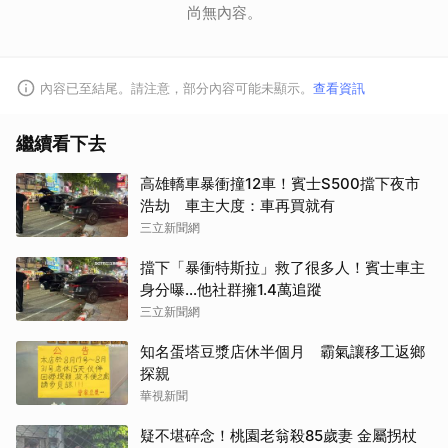
尚無內容。
內容已至結尾。請注意，部分內容可能未顯示。
查看資訊
繼續看下去
高雄轎車暴衝撞12車！賓士S500擋下夜市
浩劫 車主大度：車再買就有
三立新聞網
擋下「暴衝特斯拉」救了很多人！賓士車主
身分曝…他社群擁1.4萬追蹤
三立新聞網
知名蛋塔豆漿店休半個月 霸氣讓移工返鄉
探親
華視新聞
疑不堪碎念！桃園老翁殺85歲妻 金屬拐杖