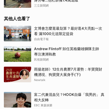
身分曝…他社群擁1.4萬追蹤
三立新聞網
其他人也看了
文博會怎麼逛最划算？最好逛4大亮點一次
看 滿1000元送限定提袋
自由電子報
Andrew Flintoff 卸任英格蘭雄獅隊主帥
專注澳洲執教
民視新聞網
雨揚老師》12生肖農曆7月運勢：羊寶寶財
機湧現、狗寶寶大展身手(下)
Newtalk
富二代兼混血兒？HOOK自爆「我男的」 真
相大反轉
EBC 東森娛樂