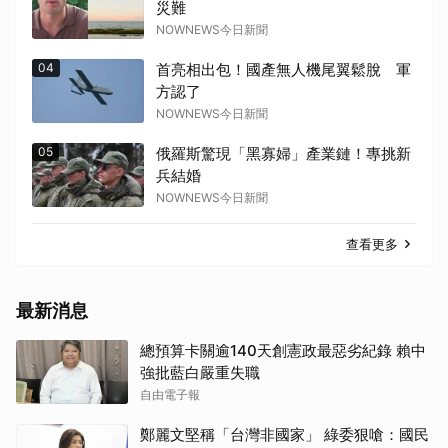
災難
NOWNEWS今日新聞
04
首亮相出包！國產無人機尾翼鬆脫 軍
方認了
NOWNEWS今日新聞
05
俄羅斯驚現「黑寡婦」產業鏈！專挑新
兵結婚
NOWNEWS今日新聞
查看更多
最新消息
總預算卡關逾140天創憲政最惡劣紀錄 賴中
強批藍白嚴重失職
自由電子報
鄭麗文堅稱「台灣非國家」 綠委狠嗆：國民