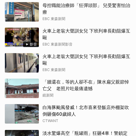
母控職能治療師「狂彈頭部」 兒受驚害怕治
療
EBC 東森新聞
火車上老翁大聲訓女兒 下班列車長勸阻爆互
毆
影音
EBC 東森新聞影音
火車上老翁大聲訓女兒 下班列車長勸阻爆互
毆
EBC 東森新聞
「牆還在，等的人卻不在」陳水扁父親節悼
亡父 老照片吐最痛遺憾
鏡新聞
白海豚颱風發威！北市喜來登飯店外棚架吹
倒砸傷60歲婦人
CTWANT
淡水驚爆高空「瓶罐雨」狂砸4車！警鎖定