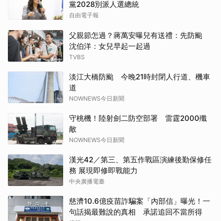
黨2028別派人選總統
自由電子報
父親節怎過？蔣萬安曝兒有送禮：先防颱
沈伯洋：女兒早起一起過
TVBS
淡江大橋防颱 今晚21時封閉人行道、機車
道
NOWNEWS今日新聞
守桃機！陸射劍二防空部署 雷霆2000殲
敵
NOWNEWS今日新聞
漢光42／第三、第五作戰區演練後勤保修任
務 展現即修即戰能力
中央廣播電臺
慈濟10.6億疫苗詐騙案「內部信」曝光！一
句話揭最難說的真相 承諾追回不當所得