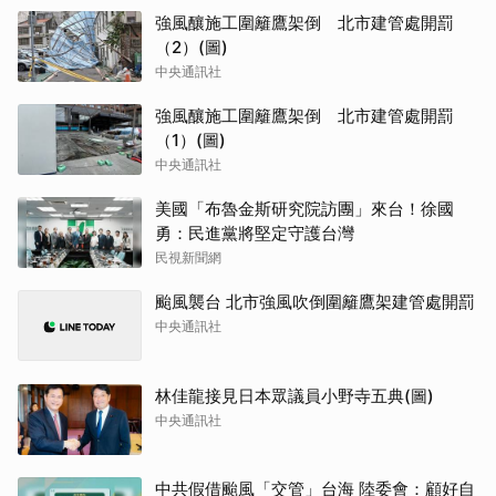
強風釀施工圍籬鷹架倒 北市建管處開罰
（2）(圖)
中央通訊社
強風釀施工圍籬鷹架倒 北市建管處開罰
（1）(圖)
中央通訊社
美國「布魯金斯研究院訪團」來台！徐國
勇：民進黨將堅定守護台灣
民視新聞網
颱風襲台 北市強風吹倒圍籬鷹架建管處開罰
中央通訊社
林佳龍接見日本眾議員小野寺五典(圖)
中央通訊社
中共假借颱風「交管」台海 陸委會：顧好自