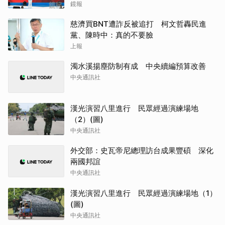
鏡報
慈濟買BNT遭詐反被追打 柯文哲轟民進
黨、陳時中：真的不要臉
上報
濁水溪揚塵防制有成 中央續編預算改善
中央通訊社
漢光演習八里進行 民眾經過演練場地
（2）(圖)
中央通訊社
外交部：史瓦帝尼總理訪台成果豐碩 深化
兩國邦誼
中央通訊社
漢光演習八里進行 民眾經過演練場地（1）
(圖)
中央通訊社