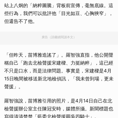
站上八炯的「納粹圖騰」背板前宣傳，毫無底線。這
些行為，我們可以批評他「目光如豆、心胸狹窄」，
但還告不了他。
廣告（請繼續閱讀本文）
「但昨天，苗博雅造謠了」。羅智強直指，他公開聲
稱自己「跑去北檢聲援宋建樑、力挺納粹」，這已經
不只是口水，而是法律問題。事實是，宋建樑是4月
15日晚間被移送新北地檢偵訊，「我未曾到場，更未
聲援」。
羅智強說，苗博雅引用的照片，是4月14日自己在北
檢聲援辦公室主任陳冠安時，媒體所攝。新聞標題也
寫得清清楚楚「藍委北檢聲援罷吳四騎士」。