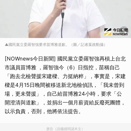
▲國民黨立委羅智強要求苗博雅道歉。（圖／記者葉政勳攝）
[NOWnews今日新聞] 國民黨立委羅智強再槓上台北
市議員苗博雅 ，羅智強今（6）日指控，苗稱自己
「跑去北檢聲援宋建樑、力挺納粹」，事實是，宋建
樑是4月15日晚間被移送新北地檢偵訊，「我未曾到
場，更未聲援」，自己給苗博雅24小時，要求「公
開澄清與道歉」，並捐出一個月薪資給反廢死團體，
以示負責，否則，他將依法提告。
廣告（請繼續閱讀本文）