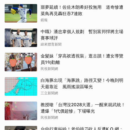
噩夢延續！佐佐木朗希好投無用 道奇慘遭
菜鳥再見轟狂吞7連敗
鏡報
中職》潘忠韋個人規劃 暫別富邦悍將主場
賽事球評
緯來體育新聞
金髮妹「穿高衩透視裝」逛古蹟！遭女導覽
員1句勸離
民視新聞網
白海豚出現「海豚跳」路徑又變！今晚到明
天最靠近 風雨搖滾區曝光
三立新聞網
教授嗆「台灣沒2028大選」一醒來就武統！
遭爆「1代價超慘」下場曝光
民視新聞網
台中行車糾紛！老伯持刀砍人反遭K.O 網：