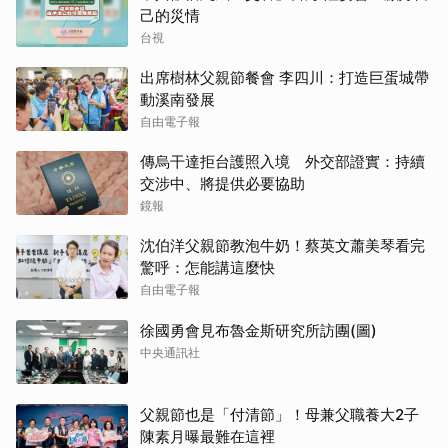
己的災情
台視
出席樹林父親節餐會 李四川：打造巨蛋城帶
動溪南發展
自由電子報
傳烏干達拒台護照入境 外交部證實：持續
交涉中、將提供必要協助
鏡報
沈伯洋父親節教泡牛奶！蔡英文蕭美琴看完
驚呼：怎能講這麼快
自由電子報
徐國勇會見布魯金斯研究所訪團(圖)
中央通訊社
父親節也是「付清節」！母兼父職養大2子
陳素月曝最難在這裡