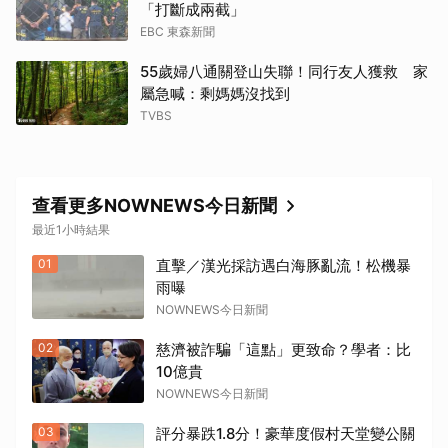
取消
「打斷成兩截」
EBC 東森新聞
55歲婦八通關登山失聯！同行友人獲救 家
屬急喊：剩媽媽沒找到
TVBS
查看更多NOWNEWS今日新聞
最近1小時結果
01
直擊／漢光採訪遇白海豚亂流！松機暴
雨曝
NOWNEWS今日新聞
02
慈濟被詐騙「這點」更致命？學者：比
10億貴
NOWNEWS今日新聞
03
評分暴跌1.8分！豪華度假村天堂變公關