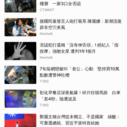
樓層 一家3口全否認
CTWANT
接國民黨發言人砲打菊系 陳麗娜：新潮流復
辟非空穴來風
Newtalk
否認犯行還稱「沒有伸舌頭」! 經紀人「假
按摩」強吻女星 遭判1年1個月
Newtalk
7旬翁網戀被叫「老公」心動 堅持買10萬
點數遭警神吐槽
TVBS
彰化早餐店深夜氣爆！碎片狂噴馬路 白車
「差4秒」險遭波及
TVBS
鄭麗文稱台灣從未獨立、不是國家 綠酸：
可棄選總統、習近平派特首給她