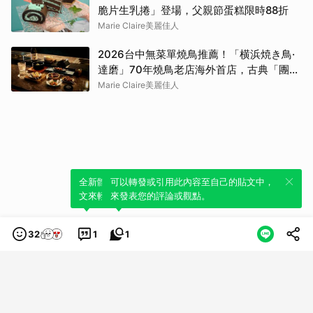
脆片生乳捲」登場，父親節蛋糕限時88折
Marie Claire美麗佳人
2026台中無菜單燒鳥推薦！「横浜焼き鳥·
達磨」70年燒鳥老店海外首店，古典「團扇
控火」技法成就銷魂美味
Marie Claire美麗佳人
全新體驗！一鍵引用此內容，透過發布貼
可以轉發或引用此內容至自己的貼文中，
文來輕鬆表達個人立場。
來發表您的評論或觀點。
32
1
1
類別
服務條款
隱私權政策
服務聲明
© LINE Plus Corporation