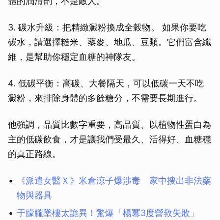
體的潤滑劑，不是敵人。
3. 碳水升級：把精緻澱粉換成全穀物。 如果你要吃
碳水，請選擇糙米、藜麥、地瓜、豆類。它們富含纖
維，是幫助你穩定血糖的神隊友。
4. 低碳平衡：高碳、大餐隔天，可以低碳一天不吃
澱粉，來排除身體的多餘糖分，不需要長期進行。
他強調，品質比數字重要，高品質、以植物性蛋白為
主的低碳飲食，才是讓我們受最久、活得好、血糖穩
的真正路線。
《派遣女醫Ｘ》米倉涼子爆涉毒 家中搜出非法藥
物與器具
于朦朧墜樓太詭異！驚爆「楊冪3度營救失敗」