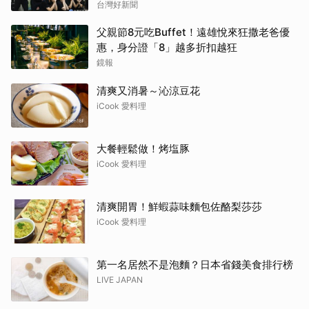
台灣好新聞
父親節8元吃Buffet！遠雄悅來狂撒老爸優
惠，身分證「8」越多折扣越狂
鏡報
清爽又消暑～沁涼豆花
iCook 愛料理
大餐輕鬆做！烤塩豚
iCook 愛料理
清爽開胃！鮮蝦蒜味麵包佐酪梨莎莎
iCook 愛料理
第一名居然不是泡麵？日本省錢美食排行榜
LIVE JAPAN