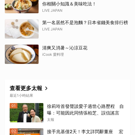
你相關小知識＆美味吃法！
LIVE JAPAN
第一名居然不是泡麵？日本省錢美食排行榜
LIVE JAPAN
清爽又消暑～沁涼豆花
iCook 愛料理
查看更多太報
最近1小時結果
01
徐莉玲首發聲談愛子過世心路歷程 自
曝：可能因此同情張柏芝、誤信謠言
太報
02
接手兆基僅2天！李文詳閃辭董座 宏