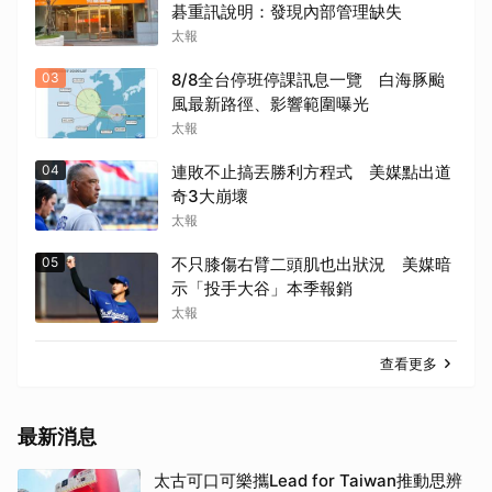
碁重訊說明：發現內部管理缺失
太報
03
8/8全台停班停課訊息一覽 白海豚颱
風最新路徑、影響範圍曝光
太報
04
連敗不止搞丟勝利方程式 美媒點出道
奇3大崩壞
太報
05
不只膝傷右臂二頭肌也出狀況 美媒暗
示「投手大谷」本季報銷
太報
查看更多
最新消息
太古可口可樂攜Lead for Taiwan推動思辨