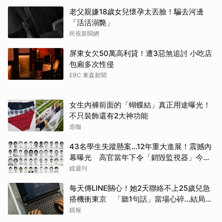
老父親嫌18歲女兒懷孕太丟臉！騙去河邊
「活活溺斃」
民視新聞網
屏東女欠50萬高利貸！遭3惡煞追討 小吃店
包廂多次性侵
EBC 東森新聞
女生內褲前面的「蝴蝶結」真正用途曝光！
不只裝飾還有2大神功能
造咖
43名學生失蹤懸案...12年重大進展！震撼內
幕曝光 高官當年下令「銷毀監視器」今遭
逮
鏡週刊
每天傳LINE關心！她2天聯絡不上25歲兒急
搭機衝東京 「聽1句話」當場心碎...結局看
取消
哭網
鏡報