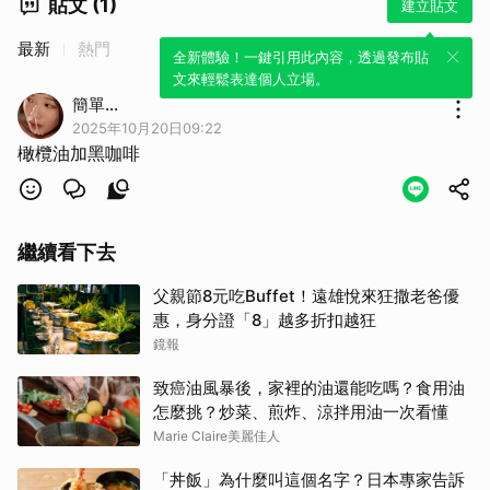
貼文 (1)
建立貼文
最新
熱門
全新體驗！一鍵引用此內容，透過發布貼
文來輕鬆表達個人立場。
簡單...
2025年10月20日09:22
橄欖油加黑咖啡
繼續看下去
父親節8元吃Buffet！遠雄悅來狂撒老爸優
惠，身分證「8」越多折扣越狂
鏡報
致癌油風暴後，家裡的油還能吃嗎？食用油
怎麼挑？炒菜、煎炸、涼拌用油一次看懂
Marie Claire美麗佳人
「丼飯」為什麼叫這個名字？日本專家告訴