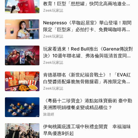
教育！巨型「想想罐」快閃北高兩地邀全民
挑戰「打破慣性」
Zeek玩家誌
Nespresso《早咖起居室》華山登場！期間
限定「巨型床」必拍打卡、免費喝咖啡再拿
好禮
Zeek玩家誌
玩家看過來！Red Bull推出《Garena傳說對
決》10週年聯名罐、弗洛倫與筱清首度同框
必收藏
Zeek玩家誌
肯德基聯名《新世紀福音戰士》！「EVA紅
白雙醬搭配爆脆無骨雞腿霸」再推限定角色
卡、周邊必搶收
Zeek玩家誌
《粵藝十二珍寶盒》港點如珠寶藝術 臺中勤
美洲際明娟樓餐桌變成精品櫃位？
旅遊經
伊甸桃園庇護工場中秋禮盒開賣 幸福滋味
早鳥優惠9折起