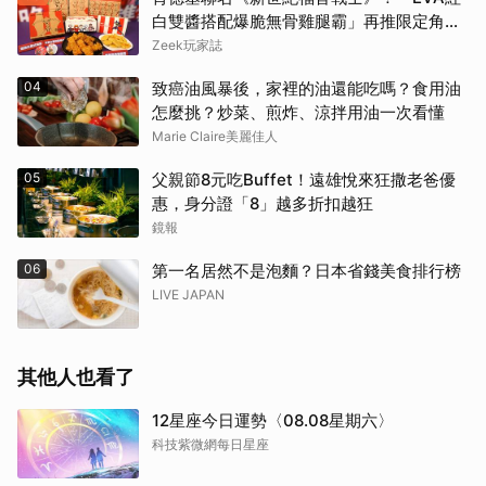
白雙醬搭配爆脆無骨雞腿霸」再推限定角色
卡、周邊必搶收
Zeek玩家誌
04
致癌油風暴後，家裡的油還能吃嗎？食用油
怎麼挑？炒菜、煎炸、涼拌用油一次看懂
Marie Claire美麗佳人
05
父親節8元吃Buffet！遠雄悅來狂撒老爸優
惠，身分證「8」越多折扣越狂
鏡報
06
第一名居然不是泡麵？日本省錢美食排行榜
LIVE JAPAN
其他人也看了
12星座今日運勢〈08.08星期六〉
科技紫微網每日星座