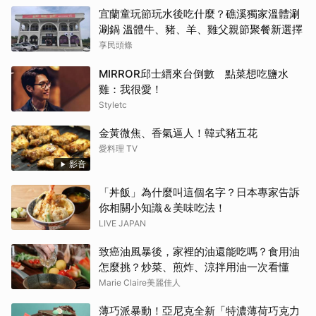
宜蘭童玩節玩水後吃什麼？礁溪獨家溫體涮
涮鍋 溫體牛、豬、羊、雞父親節聚餐新選擇
享民頭條
MIRROR邱士縉來台倒數 點菜想吃鹽水
雞：我很愛！
Styletc
金黃微焦、香氣逼人！韓式豬五花
愛料理 TV
影音
「丼飯」為什麼叫這個名字？日本專家告訴
你相關小知識＆美味吃法！
LIVE JAPAN
致癌油風暴後，家裡的油還能吃嗎？食用油
怎麼挑？炒菜、煎炸、涼拌用油一次看懂
Marie Claire美麗佳人
薄巧派暴動！亞尼克全新「特濃薄荷巧克力