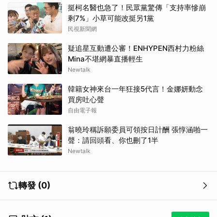
挺柯名醫也急了！民眾黨驚傳「支持率慘崩
剩7%」小草可能改挺另1黨
民視新聞網
疑追星互動遭公審！ENHYPEN西村力粉絲
Mina不堪網暴直播輕生
Newtalk
韓籍女神來台一年狂接5代言！金娜妍動念
買房吐心聲
自由電子報
翁曉玲稱訴願委員可領按日計酬 張惇涵啪一
聲：請回頭看、你也刪了1半
Newtalk
轉發 (0)