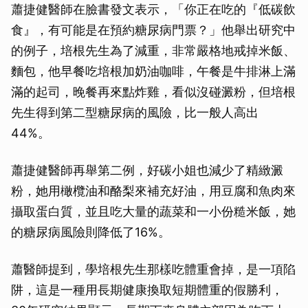
蕭捷健醫師在臉書發文表示，「你正在吃的『低碳飲
食』，有可能是在預約糖尿病門票？」他舉出研究中
的例子，培根先生為了減重，非常嚴格地戒掉米飯、
麵包，他早餐吃培根加奶油咖啡，午餐是牛排淋上滿
滿的起司，晚餐再來點炸雞，看似沒碰澱粉，但培根
先生得到第二型糖尿病的風險，比一般人高出
44%。
蕭捷健醫師再舉第二例，好碳小姐也減少了精緻澱
粉，她用橄欖油和酪梨來補充好油，用豆腐和魚肉來
攝取蛋白質，並且吃大量的蔬菜和一小份糙米飯，她
的糖尿病風險則降低了16%。
蕭醫師提到，學培根先生那樣吃體重會掉，是一項陷
阱，這是一種用長期健康換取短期體重的假勝利，