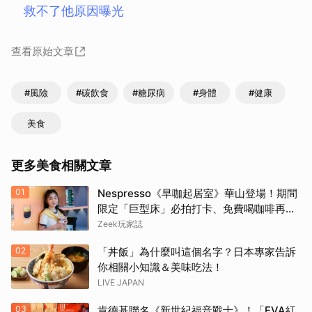
救不了他原因曝光
查看原始文章
#風險
#碳飲食
#糖尿病
#身體
#健康
美食
更多美食相關文章
01
Nespresso《早咖起居室》華山登場！期間
限定「巨型床」必拍打卡、免費喝咖啡再拿
好禮
Zeek玩家誌
02
「丼飯」為什麼叫這個名字？日本專家告訴
你相關小知識＆美味吃法！
LIVE JAPAN
03
肯德基聯名《新世紀福音戰士》！「EVA紅