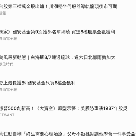
取消
台股第三檔萬金股出爐！川湖穩坐伺服器導軌龍頭後市可期
鏡報
獨家》國安基金第9次護盤名單揭曉 買進8檔股票全數獲利
自由電子報
颱風最新動態｜白海豚8/7通過琉球，週六日北部雨勢加大
數位時代
史上最長護盤 國安基金只買8檔全獲利
自由電子報
標普500創新高！《大賣空》原型示警：美股恐重演1987年股災
CTWANT
黃仁勳自嘲「終生需要心理治療」父母不斷挑剔讓他學會一件事受益