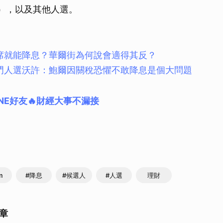
rsh），以及其他人選。
席就能降息？華爾街為何說會適得其反？
門人選沃許：鮑爾因關稅恐懼不敢降息是個大問題
NE好友🔥財經大事不漏接
m
#降息
#候選人
#人選
理財
章