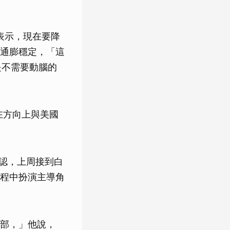
中表示，現在要降
通膨穩定，「這
是不需要動腦的
少在方向上與美國
n 確認，上周接到白
程中扮演主導角
部，」他說，