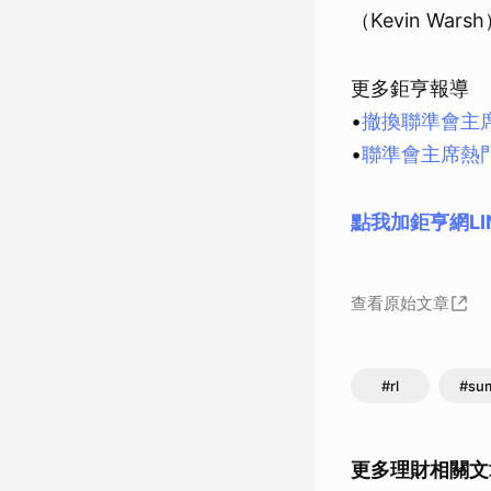
（Kevin Wa
更多鉅亨報導
•
撤換聯準會主
•
聯準會主席熱
點我加鉅亨網LI
查看原始文章
#rl
#su
更多理財相關文