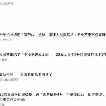
自由電子報
千千拍照總把「這部位」塗掉！護理人員揭真相：避免惹來不必要麻
CTWANT
公司董事認了「下令把錢放金庫」 22歲女員工5分鐘後被炸死！家
鏡週刊
最新預測！ 白海豚颱風要減速了
ETtoday新聞雲
33歲女流落街頭被拐！遭「囚禁輪暴4月」半裸掛陽台 鄰居嚇傻：以
主謀竟與妻小同住
鏡報