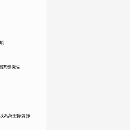
煩
屬悲慟擬告
為萬聖節裝飾...