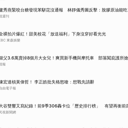
盧秀燕緊咬台糖發現苯駢芘沒通報 林靜儀秀圖反擊：脫膠原油能吃
鏡週刊
全裸拍片爆紅！甜美校花「放送福利」下身沒穿好看光光
EBC 東森娛樂
狠父3.6萬賣掉8個月大女兒！爽買新手機與摩托車 部落闖庇護所
鏡報
陳宏達槓黃偉哲！ 李正皓批失格怒嗆：想戰先請辭
自由電子報
大谷雙響又寫紀錄！前9季306轟卡位「歷史排行榜」 有望再衝前
民視新聞網