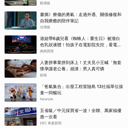
觀傳媒
書摘》療傷的勇氣：走過外遇、關係修復和
自我療癒的陪伴筆記
信傳媒
港姐帶6歲兒看《蜘蛛人：重生日》被潑白
色乳狀液體！怕孩子在電影院失控，看電影
前爸媽「必做3件事與3評估」
媽媽寶寶
人妻拼事業拼到床上！丈夫見小王喊「無套
懷孕讓老公養」崩潰：男人真可憐
鏡報
「爸氣集合」出發工程冒險島 13社福單位孩
童一同暢玩
Newtalk
五省級／中元採買省一波！全聯、萬家福優
惠一次看
EBC 東森新聞