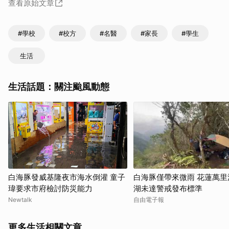
查看原始文章
#學校
#校方
#名醫
#家長
#學生
生活
生活話題：關注颱風動態
白海豚發威基隆夜市海水倒灌 童子
白海豚僅帶來微雨 花蓮萬里
瑋要求市府檢討防災能力
湖未達警戒發布標準
Newtalk
自由電子報
更多生活相關文章