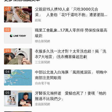
01
父親節15人擠10人桌「只吃3000元合
菜」 人妻怨「花1千還吃不飽」遭婆婆阻加
菜
鏡報
02
職業工會亂象…1.7萬人零所得 勞保投保最高
級距
聯合新聞網
03
衣服多久洗一次才對？太常洗也錯！揭「洗
衣7大地雷」:洗衣機塞爆超悲劇
三立新聞網
04
中部以北進入白海豚「風雨搖滾區」 明晚中
南部注意間歇雨
自由電子報
05
牙醫張元瀚猝逝 愛貓也死了！妻嘆「牠的
難過不比我們少」
壹蘋新聞網