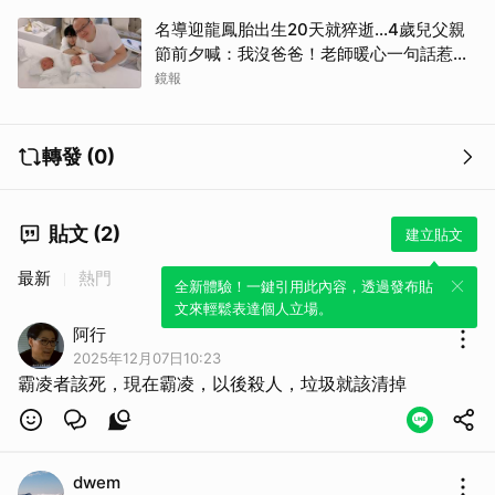
名導迎龍鳳胎出生20天就猝逝...4歲兒父親
節前夕喊：我沒爸爸！老師暖心一句話惹哭
遺孀
鏡報
轉發 (0)
貼文 (2)
建立貼文
最新
熱門
全新體驗！一鍵引用此內容，透過發布貼
文來輕鬆表達個人立場。
阿行
2025年12月07日10:23
霸凌者該死，現在霸凌，以後殺人，垃圾就該清掉
dwem