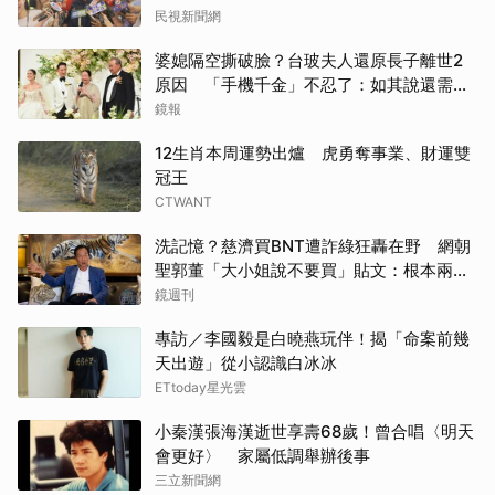
民視新聞網
婆媳隔空撕破臉？台玻夫人還原長子離世2
原因 「手機千金」不忍了：如其說還需要
離開嗎？
鏡報
12生肖本周運勢出爐 虎勇奪事業、財運雙
冠王
CTWANT
洗記憶？慈濟買BNT遭詐綠狂轟在野 網朝
聖郭董「大小姐說不要買」貼文：根本兩碼
事
鏡週刊
專訪／李國毅是白曉燕玩伴！揭「命案前幾
天出遊」從小認識白冰冰
ETtoday星光雲
取消
小秦漢張海漢逝世享壽68歲！曾合唱〈明天
會更好〉 家屬低調舉辦後事
三立新聞網