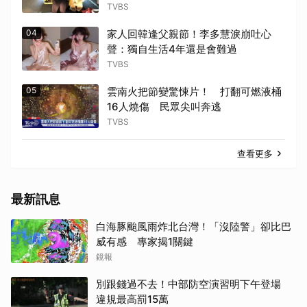
TVBS
04
家人回韓逢父親節！李多慧淚崩吐心
聲：獨自生活4年還是會難過
TVBS
05
雲南火把節變驚悚片！ 打翻可燃液桶
16人燒傷 民眾尖叫奔逃
TVBS
查看更多
最新訊息
白海豚颱風雨炸北台灣！「沒陸警」卻比巴
威有感 專家揭1關鍵
鏡報
別跟錢過不去！中部防空演習明下午登場
違規最高罰15萬