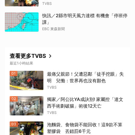
TVBS
快訊／2縣市明天風力達標 有機會「停班停
課」
EBC 東森新聞
查看更多TVBS
最近1小時結果
01
最痛父親節！父遭惡鄰「徒手挖眼」失
明 兒慟：世界再也沒有顏色
TVBS
02
獨家／阿公比YA成訣別! 家屬控「達文
西手術劃破腸」術後12天亡
TVBS
03
泡麵袋、食物袋不能回收！這9款不算
塑膠袋 丟錯罰6千元