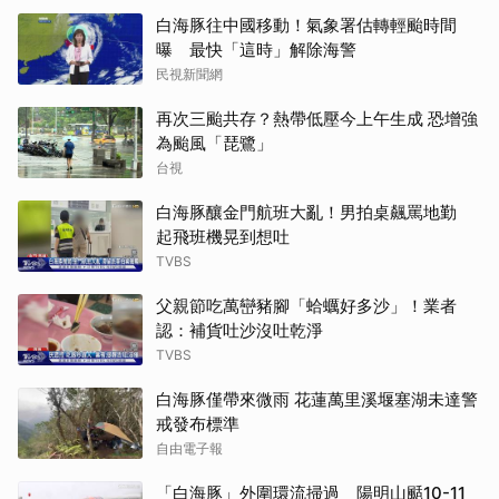
白海豚往中國移動！氣象署估轉輕颱時間
曝 最快「這時」解除海警
民視新聞網
再次三颱共存？熱帶低壓今上午生成 恐增強
為颱風「琵鷺」
台視
白海豚釀金門航班大亂！男拍桌飆罵地勤
起飛班機晃到想吐
TVBS
父親節吃萬巒豬腳「蛤蠣好多沙」！業者
認：補貨吐沙沒吐乾淨
TVBS
白海豚僅帶來微雨 花蓮萬里溪堰塞湖未達警
戒發布標準
自由電子報
「白海豚」外圍環流掃過 陽明山颳10-11