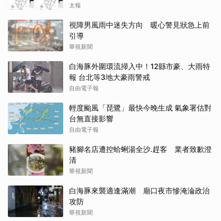
太報
視障男風雨中迷失方向 暖心警見狀急上前
引導
華視新聞
白海豚外圍環流掃入中！12縣市豪、大雨特
報 台北等3地大豪雨警戒
自由電子報
輕度颱風「琵鷺」最快今晚生成 氣象署估對
台無直接影響
自由電子報
豬腳名店遭控蛤蜊湯全沙.趕客 業者致歉澄
清
華視新聞
白海豚來襲適逢滿潮 廟口夜市慘淹淪政治
攻防
華視新聞