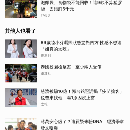
06
泡麵袋、食物袋不能回收！這9款不算塑膠
袋 丟錯罰6千元
TVBS
其他人也看了
69歲陸小芬曬照狀態驚艷四方 性感不想遮
「姐真的太辣」
鏡週刊
泰國校園槍擊案 至少兩人受傷
路透社
慈濟被騙10億！郭台銘證詞揭「疫苗掮客」
也曾來找他 曝1原因沒上當
太報
蔣萬安心虛了？遭質疑未驗DNA 經濟學家
發文嗆爆