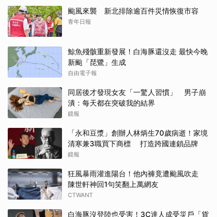
颱風來襲 新北排除逾百件災情恢復市容
青年日報
鯨魚殘骸重新發展！白海豚還沒走 最快今晚
新颱「琵鷺」生成
自由電子報
同居後才發現女友「一驚人習慣」 男子崩
潰：每天都在突破我的結界
鏡報
「永和豆漿」創辦人林炳生70歲病逝！家境
清寒兼3職買下商標 打造跨國連鎖品牌
鏡報
狂風暴雨灌進陽台！他內褲竟遭颱風吹走
陳世軒神回1句笑翻上萬網友
CTWANT
白海豚沒登陸也受害！3C達人成受災戶「貨