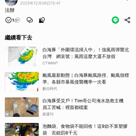
2025年12月06日15:41
法辦
1
繼續看下去
白海豚「外圍環流掃入中」！強風雨彈襲北
台灣 網哀號：風雨這麼大還不放假
CTWANT
颱風最新動態｜白海豚颱風路徑、颱風假標
準、各縣市暴風侵襲機率一次看
數位時代
白海豚受災戶！Tim哥公司淹水急救主機
員工苦喊：裡面都檔案
鏡週刊
泡麵袋、食物袋不能回收！這9款不算塑膠
袋 丟錯罰6千元