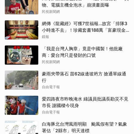
物、電腦主機全泡水」崩潰畫面曝
民視新聞網
網傳《龍藏經》可獲7世福報…故宮「排隊3
小時進不去」！珍藏套書188萬「富豪現金
買走」
鏡報
「我是台灣人胸章」竟是中國製！他批廠
商：愛台灣只是發財的口號
民視新聞網
豪雨夾帶落石 苗62線邊坡坍方 搶通單線通
行
自由電子報
愛四路夜市昨晚淹水 綠議員批議長勘災不見
市長 謝國樑今現身
自由電子報
白海豚北台灣風雨明顯 颱風假有望？氣象
署估「2縣市」明天達標