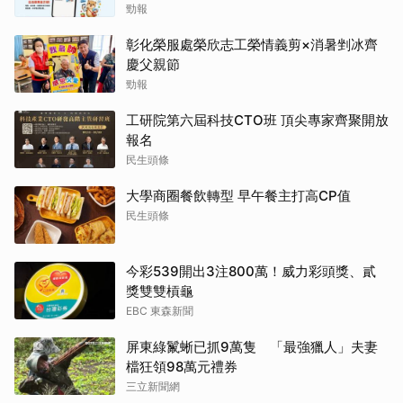
勁報
彰化榮服處榮欣志工榮情義剪×消暑剉冰齊
慶父親節
勁報
工研院第六屆科技CTO班 頂尖專家齊聚開放
報名
民生頭條
大學商圈餐飲轉型 早午餐主打高CP值
民生頭條
今彩539開出3注800萬！威力彩頭獎、貳
獎雙雙槓龜
EBC 東森新聞
屏東綠鬣蜥已抓9萬隻 「最強獵人」夫妻
檔狂領98萬元禮券
三立新聞網