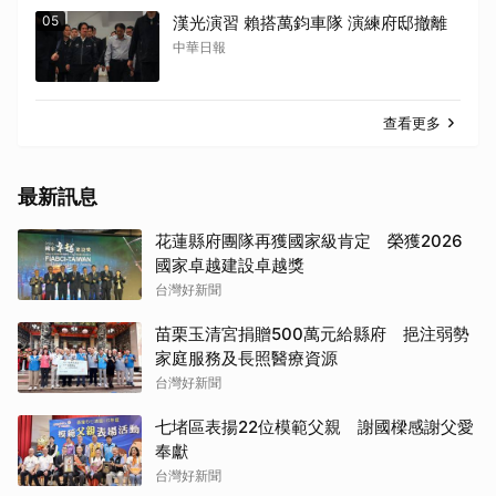
05
漢光演習 賴搭萬鈞車隊 演練府邸撤離
中華日報
查看更多
最新訊息
花蓮縣府團隊再獲國家級肯定 榮獲2026
國家卓越建設卓越獎
台灣好新聞
苗栗玉清宮捐贈500萬元給縣府 挹注弱勢
家庭服務及長照醫療資源
台灣好新聞
七堵區表揚22位模範父親 謝國樑感謝父愛
奉獻
台灣好新聞