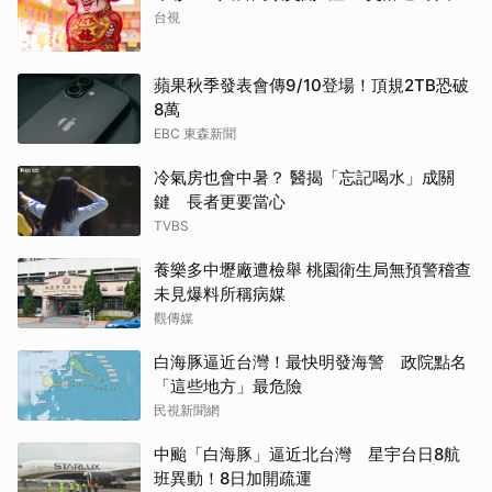
台視
蘋果秋季發表會傳9/10登場！頂規2TB恐破
8萬
EBC 東森新聞
冷氣房也會中暑？ 醫揭「忘記喝水」成關
鍵 長者更要當心
TVBS
養樂多中壢廠遭檢舉 桃園衛生局無預警稽查
未見爆料所稱病媒
觀傳媒
白海豚逼近台灣！最快明發海警 政院點名
「這些地方」最危險
民視新聞網
中颱「白海豚」逼近北台灣 星宇台日8航
班異動！8日加開疏運