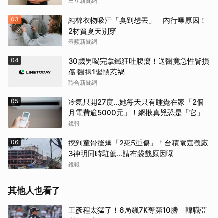
三立新聞網
03
純棉衣物吸汗「臭到想丟」 內行曝原因！
2材質夏天別穿
壹蘋新聞網
04
30歲男喝完拿鐵狂吐腹瀉！送醫竟急性腎損
傷 醫揭1習慣惹禍
聯合新聞網
05
冷氣只開27度…她每天只有睡覺在家「2個
月電費逾5000元」！網揪真兇恐是「它」
鏡報
06
挖到童骨後爆「2死5重傷」！台積電嘉義廠
3神明同時駐駕...請布袋戲原因曝
鏡報
其他人也看了
王彥程太猛了！6局飆7K奪第10勝 韓職亞