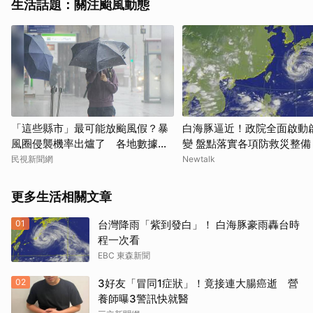
生活話題：關注颱風動態
「這些縣市」最可能放颱風假？暴
白海豚逼近！政院全面啟動
風圈侵襲機率出爐了 各地數據一
變 盤點落實各項防救災整備
次看
民視新聞網
Newtalk
更多生活相關文章
01
台灣降雨「紫到發白」！ 白海豚豪雨轟台時
程一次看
EBC 東森新聞
02
3好友「冒同1症狀」！竟接連大腸癌逝 營
養師曝3警訊快就醫