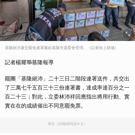
基隆絕沛遞交罷免連署書給基隆市選委會受理。（記者張上耕攝）
記者楊耀華∕基隆報導
罷團「基隆絕沛」二十三日二階段連署送件，共交出
了三萬七千五百三十三份連署書，達成率達百分之一
百二十三；對此，立委林沛祥回應指出將用行動、實
實在在的成績催出不同意罷免票。
廣告（請繼續閱讀本文）