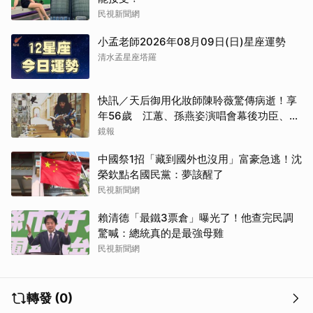
民視新聞網
小孟老師2026年08月09日(日)星座運勢
清水孟星座塔羅
快訊／天后御用化妝師陳聆薇驚傳病逝！享
年56歲 江蕙、孫燕姿演唱會幕後功臣、蔡
健雅崩潰難接受
鏡報
中國祭1招「藏到國外也沒用」富豪急逃！沈
榮欽點名國民黨：夢該醒了
民視新聞網
賴清德「最鐵3票倉」曝光了！他查完民調
取消
驚喊：總統真的是最強母雞
民視新聞網
轉發 (0)