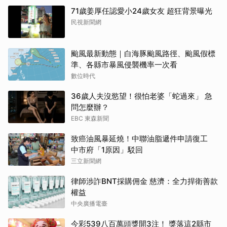
71歲姜厚任認愛小24歲女友 超狂背景曝光
民視新聞網
颱風最新動態｜白海豚颱風路徑、颱風假標
準、各縣市暴風侵襲機率一次看
數位時代
36歲人夫沒慾望！很怕老婆「蛇過來」 急
問怎麼辦？
EBC 東森新聞
致癌油風暴延燒！中聯油脂遞件申請復工
中市府「1原因」駁回
三立新聞網
律師涉詐BNT採購佣金 慈濟：全力捍衛善款
權益
中央廣播電臺
今彩539八百萬頭獎開3注！ 獎落這2縣市