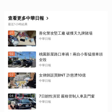
查看更多中華日報
最近1小時結果
01
善化警攻堅工廠 破獲天九牌賭場
中華日報
02
桃園新屋路口車禍！兩自小客猛撞車頭
全毀
中華日報
03
女律師誆買BNT 詐慈濟10億
中華日報
04
7日韌性演習 嚴格管制人車及門窗
中華日報