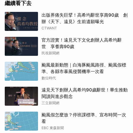
繼續看下去
出版界痛失巨擘！高希均辭世享壽90歲 創
辦《天下、遠見》生前遺願曝光
CTWANT
官方證實！遠見天下文化創辦人高希均辭
世 享耆壽90歲
民視新聞網
颱風最新動態｜白海豚颱風路徑、颱風假標
準、各縣市暴風侵襲機率一次看
數位時代
遠見天下創辦人高希均90歲辭世！畢生推動
閱讀與進步觀念
三立新聞網
颱風假怎麼放？停班課標準、宣布時間一次
看
EBC 東森新聞