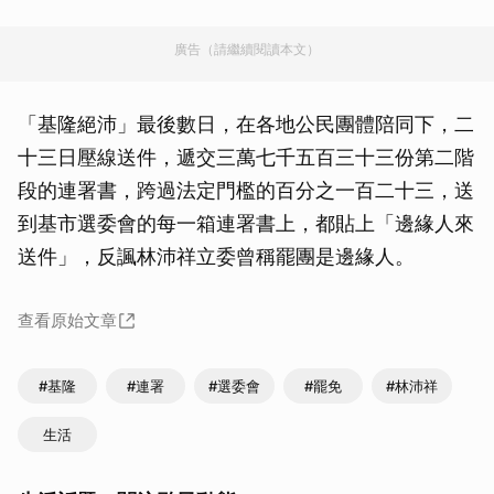
廣告（請繼續閱讀本文）
「基隆絕沛」最後數日，在各地公民團體陪同下，二
十三日壓線送件，遞交三萬七千五百三十三份第二階
段的連署書，跨過法定門檻的百分之一百二十三，送
到基市選委會的每一箱連署書上，都貼上「邊緣人來
送件」，反諷林沛祥立委曾稱罷團是邊緣人。
查看原始文章
#基隆
#連署
#選委會
#罷免
#林沛祥
生活