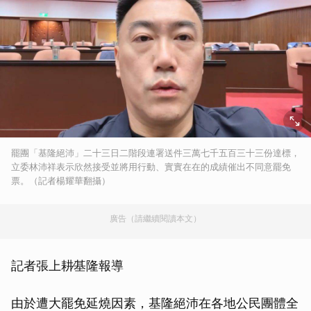
罷團「基隆絕沛」二十三日二階段連署送件三萬七千五百三十三份達標，
立委林沛祥表示欣然接受並將用行動、實實在在的成績催出不同意罷免
票。（記者楊耀華翻攝）
廣告（請繼續閱讀本文）
記者張上耕∕基隆報導
由於遭大罷免延燒因素，基隆絕沛在各地公民團體全