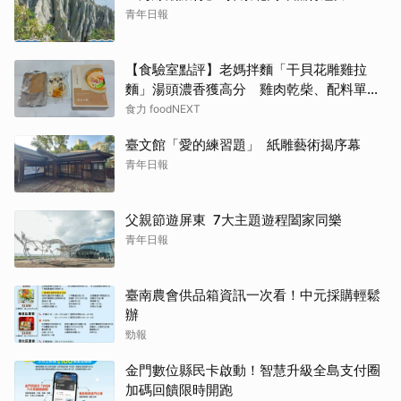
青年日報
【食驗室點評】老媽拌麵「干貝花雕雞拉
麵」湯頭濃香獲高分 雞肉乾柴、配料單調
成扣分點
食力 foodNEXT
臺文館「愛的練習題」 紙雕藝術揭序幕
青年日報
父親節遊屏東 7大主題遊程闔家同樂
青年日報
臺南農會供品箱資訊一次看！中元採購輕鬆
辦
勁報
金門數位縣民卡啟動！智慧升級全島支付圈
加碼回饋限時開跑