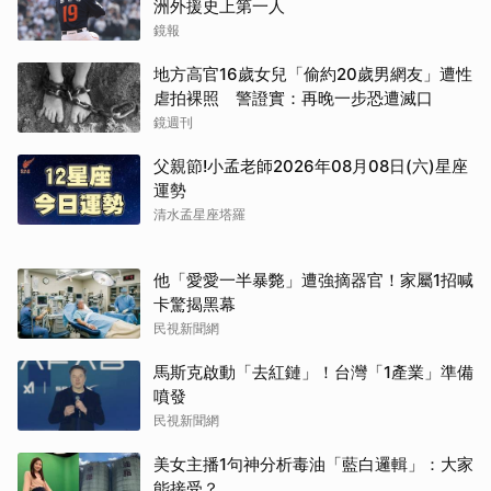
洲外援史上第一人
鏡報
地方高官16歲女兒「偷約20歲男網友」遭性
虐拍裸照 警證實：再晚一步恐遭滅口
鏡週刊
父親節!小孟老師2026年08月08日(六)星座
運勢
清水孟星座塔羅
他「愛愛一半暴斃」遭強摘器官！家屬1招喊
卡驚揭黑幕
民視新聞網
馬斯克啟動「去紅鏈」！台灣「1產業」準備
噴發
民視新聞網
美女主播1句神分析毒油「藍白邏輯」：大家
能接受？