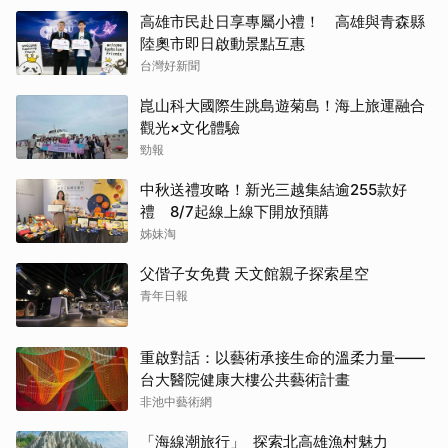
高雄市民赴日享專屬小禮！ 高雄與青森縣
陸奧市即日啟動景點互惠
台灣好新聞
崑山科大國際生跳島遊菊島！海上旅運融合
觀光×文化體驗
勁報
中秋送禮攻略！新光三越集結逾255款好
禮 8/7起線上線下開放預購
姊妹淘
父偕子女免費 天文館親子探索星空
青年日報
重啟對話：以藝術承接生命的溫柔力量——
台大醫院健康大樓公共藝術計畫
非池中藝術網
「海線潮旅行」 探索北高雄漁村魅力