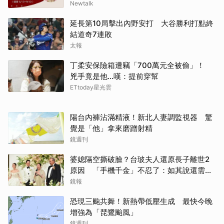
Newtalk
延長第10局擊出內野安打 大谷勝利打點終
結道奇7連敗
太報
丁柔安保險箱遭竊「700萬元全被偷」！
兇手竟是他...嘆：提前穿幫
ETtoday星光雲
陽台內褲沾滿精液！新北人妻調監視器 驚
覺是「他」拿來磨蹭射精
鏡週刊
婆媳隔空撕破臉？台玻夫人還原長子離世2
原因 「手機千金」不忍了：如其說還需要
離開嗎？
鏡報
恐現三颱共舞！新熱帶低壓生成 最快今晚
增強為「琵鷺颱風」
取消
鏡週刊