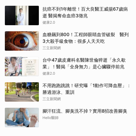
抗癌不到1年離世！百大良醫王威揚67歲病
逝 醫揭奪命血癌3徵兆
健康2.0
血糖飆到800！工程師眼睛血管破裂 醫列
3大殺手級食物：很多人天天吃
三立新聞網
台中47歲皮膚科名醫陳世倫猝逝「永久歇
業」！醫揭「全身無力」是心臟驟停前兆
健康2.0
不用跑跑跳跳！研究曝「1動作可降血壓」：
勝過游泳、重訓
三立新聞網
腳汗狂流、腳臭洗不掉？實用8招改善腳臭
Hello醫師