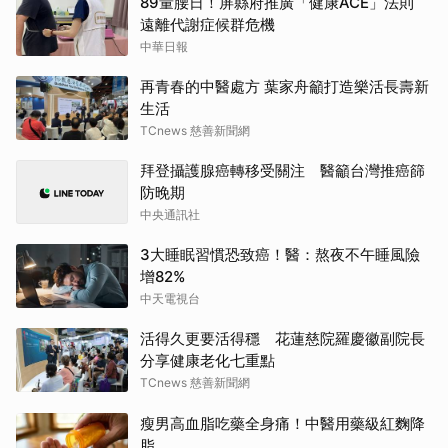
89量腰日！屏縣府推廣「健康ACE」法則
遠離代謝症候群危機
中華日報
再青春的中醫處方 葉家舟籲打造樂活長壽新
生活
TCnews 慈善新聞網
拜登攝護腺癌轉移受關注 醫籲台灣推癌篩
防晚期
中央通訊社
3大睡眠習慣恐致癌！醫：熬夜不午睡風險
增82%
中天電視台
活得久更要活得穩 花蓮慈院羅慶徽副院長
分享健康老化七重點
TCnews 慈善新聞網
瘦男高血脂吃藥全身痛！中醫用藥級紅麴降
脂