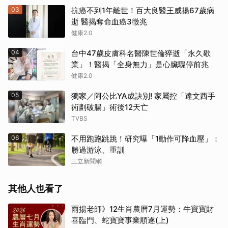
03
抗癌不到1年離世！百大良醫王威揚67歲病
逝 醫揭奪命血癌3徵兆
健康2.0
04
台中47歲皮膚科名醫陳世倫猝逝「永久歇
業」！醫揭「全身無力」是心臟驟停前兆
健康2.0
05
獨家／阿公比YA成訣別! 家屬控「達文西手
術劃破腸」術後12天亡
TVBS
06
不用跑跑跳跳！研究曝「1動作可降血壓」：
勝過游泳、重訓
三立新聞網
其他人也看了
雨揚老師》12生肖農曆7月運勢：牛寶寶財
喜臨門、蛇寶寶事業順遂(上)