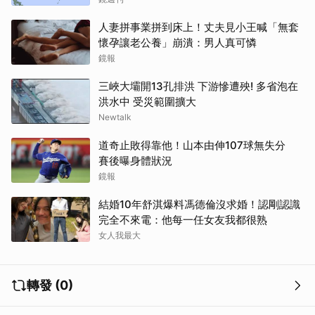
人妻拼事業拼到床上！丈夫見小王喊「無套
懷孕讓老公養」崩潰：男人真可憐
鏡報
三峽大壩開13孔排洪 下游慘遭殃! 多省泡在
洪水中 受災範圍擴大
Newtalk
道奇止敗得靠他！山本由伸107球無失分
賽後曝身體狀況
鏡報
結婚10年舒淇爆料馮德倫沒求婚！認剛認識
完全不來電：他每一任女友我都很熟
女人我最大
轉發 (0)