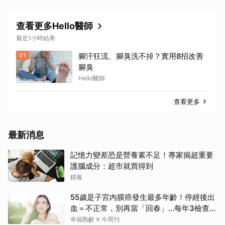
查看更多Hello醫師
最近1小時結果
01
腳汗狂流、腳臭洗不掉？實用8招改善
腳臭
Hello醫師
查看更多
最新消息
記憶力變差恐是營養素不足！專家揭超重要
護腦成分：超市就買得到
鏡報
55歲是子宮內膜癌發生最多年齡！停經後出
血＝不正常，別再當「回春」…每年3檢查保
命：早期治癒率達9成5
幸福熟齡 X 今周刊