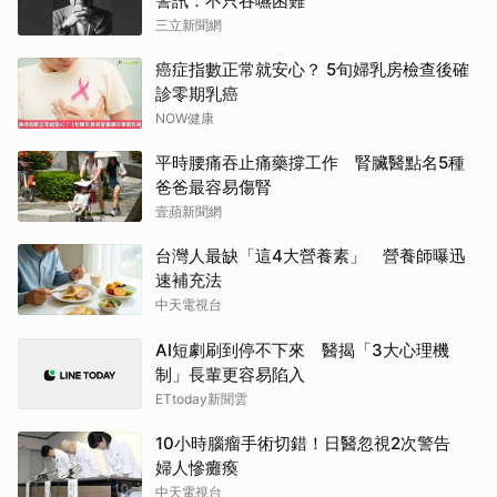
警訊：不只吞嚥困難
三立新聞網
癌症指數正常就安心？ 5旬婦乳房檢查後確
診零期乳癌
NOW健康
平時腰痛吞止痛藥撐工作 腎臟醫點名5種
爸爸最容易傷腎
壹蘋新聞網
台灣人最缺「這4大營養素」 營養師曝迅
速補充法
中天電視台
AI短劇刷到停不下來 醫揭「3大心理機
制」長輩更容易陷入
ETtoday新聞雲
10小時腦瘤手術切錯！日醫忽視2次警告
婦人慘癱瘓
中天電視台