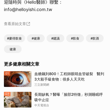
迎隨時與《Hello醫師》聯繫：
info@helloyishi.com.tw
查看原始文章
#麥得飲食
#健康
#建議
#飲食
#飲酒
健康
更多健康相關文章
01
血糖飆到800！工程師眼睛血管破裂 醫列
3大殺手級食物：很多人天天吃
三立新聞網
02
長期缺氧？醫曝「臉部2特徵」秒測睡眠呼
吸中止症
中天電視台