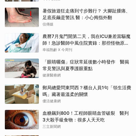
暑假旅遊狂走痛到寸步難行？ 大腳趾腫痛、
足底長繭是警訊 醫：小心拇指外翻
信傳媒
農曆7月鬼門開第二天，我在ICU兼差當驅魔
師！急診醫師中風住院實錄：那些怪物原來
叫譫妄
幸福熟齡 X 今周刊
「眼睛曬傷」症狀常延後數小時發作 醫揭
常見警訊與夏季護眼重點
健康醫療網
郵局總愛問東問西？櫃台人員1句「領生活費
嗎」藏著最溫柔的關懷
優活健康網
血糖飆到800！工程師眼睛血管破裂 醫列
3大殺手級食物：很多人天天吃
三立新聞網