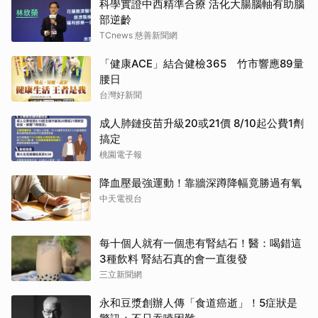
科學實證中西精準合療 活化大腸腦軸有助腦
部逆齡
TCnews 慈善新聞網
「健康ACE」結合健檢365 竹市響應89量
腰日
台灣好新聞
成人肺鏈疫苗升級20或21價 8/10起公費1劑
搞定
桃園電子報
降血壓最強運動！靠牆深蹲降幅竟勝過有氧
中天電視台
每十個人就有一個患有腎結石！醫：喝錯這
3種飲料 腎結石真的會一直復發
三立新聞網
永和豆漿創辦人傳「食道癌逝」！5症狀是