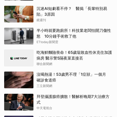
沉迷AI短劇看不停？ 醫揭「長輩特別易
陷」3原因
鏡週刊
半小時就要跑廁所！科技業老闆怕開刀傷性
慾 10分鐘手術救了他
ETtoday新聞雲
吃海鮮麵險喪命！65歲翁敗血性休克住加護
病房 醫示警5隔夜菜直接丟
聯合新聞網
沒喝熱湯！53歲男不理「1症狀」一個月
確診食道癌
三立新聞網
拜登攝護腺癌擴散！醫解析晚期7大治療方
式
中天電視台