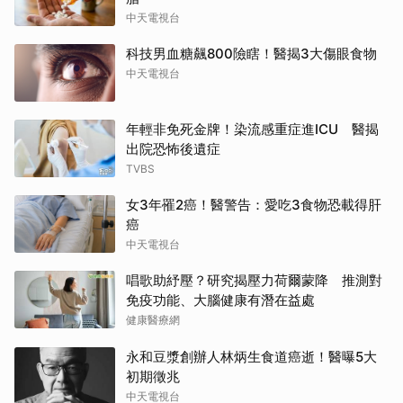
中天電視台
科技男血糖飆800險瞎！醫揭3大傷眼食物
中天電視台
年輕非免死金牌！染流感重症進ICU 醫揭
出院恐怖後遺症
TVBS
女3年罹2癌！醫警告：愛吃3食物恐載得肝
癌
中天電視台
唱歌助紓壓？研究揭壓力荷爾蒙降 推測對
免疫功能、大腦健康有潛在益處
健康醫療網
永和豆漿創辦人林炳生食道癌逝！醫曝5大
初期徵兆
中天電視台