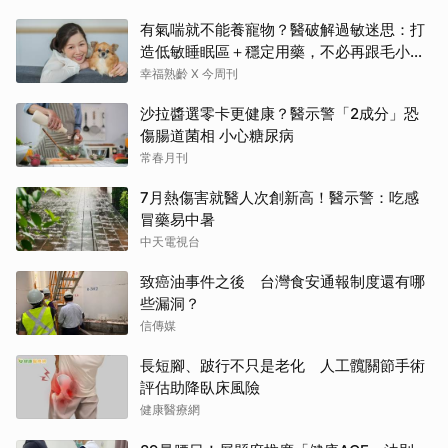
有氣喘就不能養寵物？醫破解過敏迷思：打
造低敏睡眠區＋穩定用藥，不必再跟毛小孩
分離
幸福熟齡 X 今周刊
沙拉醬選零卡更健康？醫示警「2成分」恐
傷腸道菌相 小心糖尿病
常春月刊
7月熱傷害就醫人次創新高！醫示警：吃感
冒藥易中暑
中天電視台
致癌油事件之後 台灣食安通報制度還有哪
些漏洞？
信傳媒
長短腳、跛行不只是老化 人工髖關節手術
評估助降臥床風險
健康醫療網