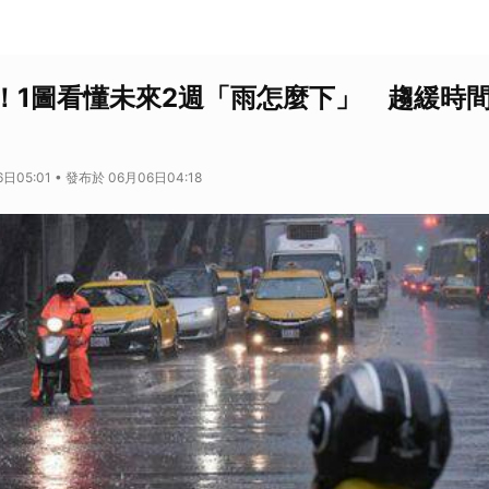
！1圖看懂未來2週「雨怎麼下」 趨緩時
日05:01 • 發布於 06月06日04:18