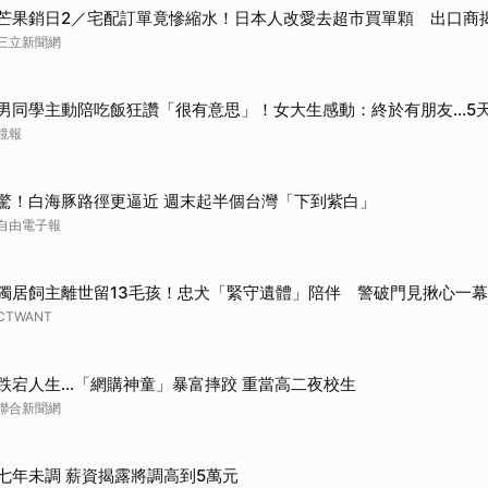
芒果銷日2／宅配訂單竟慘縮水！日本人改愛去超市買單顆 出口商
三立新聞網
男同學主動陪吃飯狂讚「很有意思」！女大生感動：終於有朋友…5
鏡報
驚！白海豚路徑更逼近 週末起半個台灣「下到紫白」
自由電子報
獨居飼主離世留13毛孩！忠犬「緊守遺體」陪伴 警破門見揪心一幕
CTWANT
跌宕人生…「網購神童」暴富摔跤 重當高二夜校生
聯合新聞網
七年未調 薪資揭露將調高到5萬元