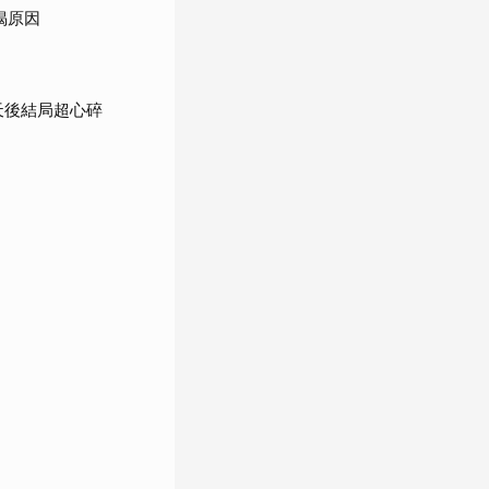
揭原因
天後結局超心碎