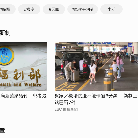
取消
#鋒面
#機率
#天氣
#氣候平均值
生活
新制
友病新藥納給付 患者最
獨家／機場接送不能停逾3分鐘！ 新制上
路已罰7件
EBC 東森新聞
章