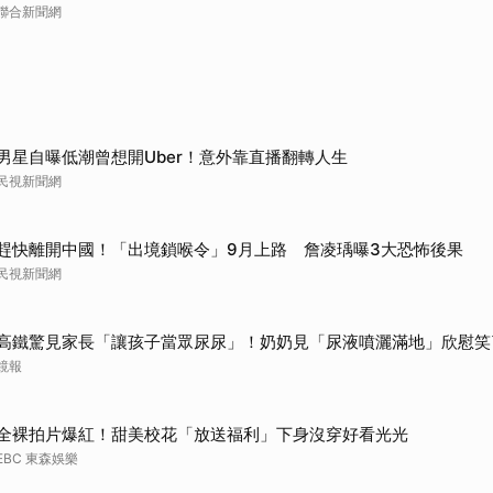
聯合新聞網
男星自曝低潮曾想開Uber！意外靠直播翻轉人生
民視新聞網
趕快離開中國！「出境鎖喉令」9月上路 詹凌瑀曝3大恐怖後果
民視新聞網
高鐵驚見家長「讓孩子當眾尿尿」！奶奶見「尿液噴灑滿地」欣慰笑
鏡報
全裸拍片爆紅！甜美校花「放送福利」下身沒穿好看光光
EBC 東森娛樂