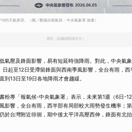
6/19的天氣展望。（圖／翻攝自報氣候 - 中央氣象署 臉書）
廣告（請繼續閱讀本文）
低氣壓及鋒面影響，易有短延時強降雨。對此，中央氣象
）日起至12日受滯留鋒面與西南季風影響，全台有雨，西
直到13日至19日各地降雨才會趨緩。
書粉專「報氣候-中央氣象署」表示，未來第1週（6日-1
風影響，全台有雨，西半部有局部較大雨勢發生機率；第2週
仍於台灣附近徘徊，期中後太平洋高壓西伸，鋒面有北抬