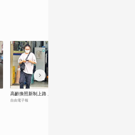
高齡換照新制上路 屏東偏鄉爭配套
8 月新制！8/1 
健保，36.5 萬
自由電子報
Heho親子