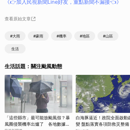
《👉加入民視新聞Line好友，重點新聞不漏接👈》
查看原始文章
#大雨
#豪雨
#機率
#地區
#山區
生活
生活話題：關注颱風動態
「這些縣市」最可能放颱風假？暴
白海豚逼近！政院全面啟動
風圈侵襲機率出爐了 各地數據一
變 盤點落實各項防救災整備