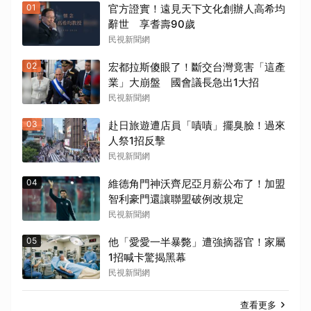
01
官方證實！遠見天下文化創辦人高希均
辭世 享耆壽90歲
民視新聞網
02
宏都拉斯傻眼了！斷交台灣竟害「這產
業」大崩盤 國會議長急出1大招
民視新聞網
03
赴日旅遊遭店員「嘖嘖」擺臭臉！過來
人祭1招反擊
民視新聞網
04
維德角門神沃齊尼亞月薪公布了！加盟
智利豪門還讓聯盟破例改規定
民視新聞網
05
他「愛愛一半暴斃」遭強摘器官！家屬
1招喊卡驚揭黑幕
民視新聞網
查看更多