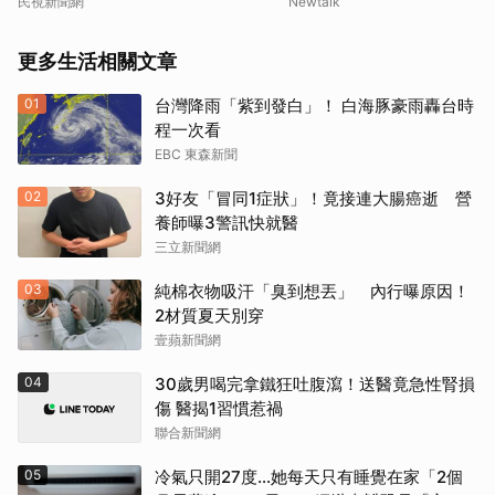
次看
民視新聞網
Newtalk
更多生活相關文章
01
台灣降雨「紫到發白」！ 白海豚豪雨轟台時
程一次看
EBC 東森新聞
02
3好友「冒同1症狀」！竟接連大腸癌逝 營
養師曝3警訊快就醫
三立新聞網
03
純棉衣物吸汗「臭到想丟」 內行曝原因！
2材質夏天別穿
壹蘋新聞網
04
30歲男喝完拿鐵狂吐腹瀉！送醫竟急性腎損
傷 醫揭1習慣惹禍
聯合新聞網
05
冷氣只開27度…她每天只有睡覺在家「2個