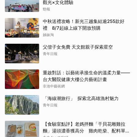
觀光×文化體驗
勁報
中秋送禮攻略！新光三越集結逾255款好
禮 8/7起線上線下開放預購
姊妹淘
父偕子女免費 天文館親子探索星空
青年日報
重啟對話：以藝術承接生命的溫柔力量——
台大醫院健康大樓公共藝術計畫
非池中藝術網
「海線潮旅行」 探索北高雄漁村魅力
青年日報
【食驗室點評】老媽拌麵「干貝花雕雞拉
麵」湯頭濃香獲高分 雞肉乾柴、配料單調