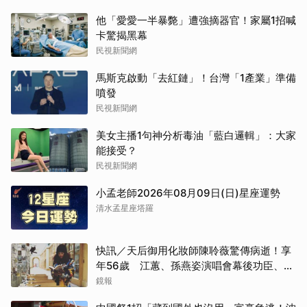
他「愛愛一半暴斃」遭強摘器官！家屬1招喊
卡驚揭黑幕
民視新聞網
馬斯克啟動「去紅鏈」！台灣「1產業」準備
噴發
民視新聞網
美女主播1句神分析毒油「藍白邏輯」：大家
能接受？
民視新聞網
小孟老師2026年08月09日(日)星座運勢
清水孟星座塔羅
快訊／天后御用化妝師陳聆薇驚傳病逝！享
年56歲 江蕙、孫燕姿演唱會幕後功臣、蔡
健雅崩潰難接受
鏡報