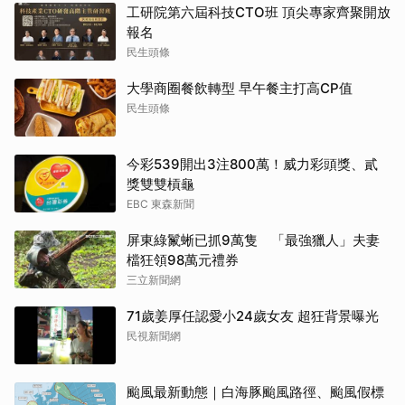
工研院第六屆科技CTO班 頂尖專家齊聚開放
報名
民生頭條
大學商圈餐飲轉型 早午餐主打高CP值
民生頭條
今彩539開出3注800萬！威力彩頭獎、貳
獎雙雙槓龜
EBC 東森新聞
屏東綠鬣蜥已抓9萬隻 「最強獵人」夫妻
檔狂領98萬元禮券
三立新聞網
71歲姜厚任認愛小24歲女友 超狂背景曝光
民視新聞網
颱風最新動態｜白海豚颱風路徑、颱風假標