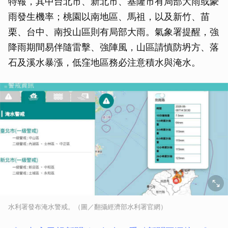
特報，其中台北市、新北市、基隆市有局部大雨或豪
雨發生機率；桃園以南地區、馬祖，以及新竹、苗
栗、台中、南投山區則有局部大雨。氣象署提醒，強
降雨期間易伴隨雷擊、強陣風，山區請慎防坍方、落
石及溪水暴漲，低窪地區務必注意積水與淹水。
水利署發布淹水警戒。（圖／翻攝經濟部水利署官網）