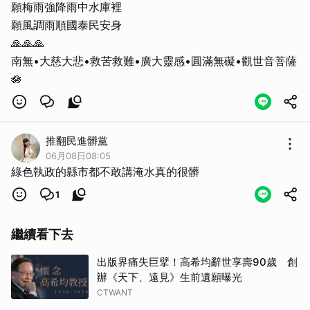
願梅雨強降雨中水庫裡
願風調雨順國泰民安身
取消
🙏🙏🙏
南無•大慈大悲•救苦救難•廣大靈感•圓滿無礙•觀世音菩薩
🪷
推翻民進髒黨
06月08日08:05
綠色執政的縣市都不敢講淹水真的很髒
1
繼續看下去
出版界痛失巨擘！高希均辭世享壽90歲 創
辦《天下、遠見》生前遺願曝光
CTWANT