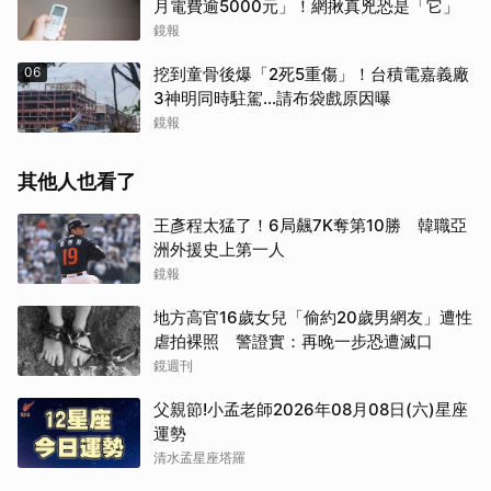
月電費逾5000元」！網揪真兇恐是「它」
鏡報
06
挖到童骨後爆「2死5重傷」！台積電嘉義廠
3神明同時駐駕...請布袋戲原因曝
鏡報
其他人也看了
王彥程太猛了！6局飆7K奪第10勝 韓職亞
洲外援史上第一人
鏡報
地方高官16歲女兒「偷約20歲男網友」遭性
虐拍裸照 警證實：再晚一步恐遭滅口
鏡週刊
父親節!小孟老師2026年08月08日(六)星座
運勢
清水孟星座塔羅