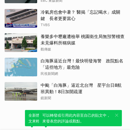
EBC 東森新聞
冷氣房也會中暑？ 醫揭「忘記喝水」成關
鍵 長者更要當心
TVBS
養樂多中壢廠遭檢舉 桃園衛生局無預警稽查
未見爆料所稱病媒
觀傳媒
白海豚逼近台灣！最快明發海警 政院點名
「這些地方」最危險
民視新聞網
中颱「白海豚」逼近北台灣 星宇台日8航
班異動！8日加開疏運
鏡新聞
全新體驗！一鍵引用此內容，透過發布貼
可以轉發或引用此內容至自己的貼文中，
文來輕鬆表達個人立場。
來發表您的評論或觀點。