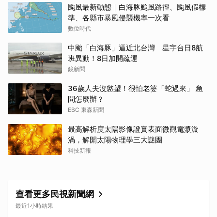
颱風最新動態｜白海豚颱風路徑、颱風假標
準、各縣市暴風侵襲機率一次看
數位時代
中颱「白海豚」逼近北台灣 星宇台日8航
班異動！8日加開疏運
鏡新聞
36歲人夫沒慾望！很怕老婆「蛇過來」 急
問怎麼辦？
EBC 東森新聞
最高解析度太陽影像證實表面微觀電漿漩
渦，解開太陽物理學三大謎團
科技新報
查看更多民視新聞網
最近1小時結果