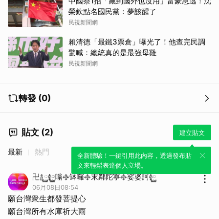
中國祭1招「藏到國外也沒用」富豪急逃！沈
榮欽點名國民黨：夢該醒了
民視新聞網
賴清德「最鐵3票倉」曝光了！他查完民調
驚喊：總統真的是最強母雞
民視新聞網
轉發 (0)
貼文 (2)
建立貼文
最新
熱門
全新體驗！一鍵引用此內容，透過發布貼
文來輕鬆表達個人立場。
卍࿄࿆࿅࿆嗡࿇缽囉࿇末鄰陀寧࿇娑婆訶࿅࿆
06月08日08:54
願台灣衆生都發菩提心
願台灣所有水庫祈大雨