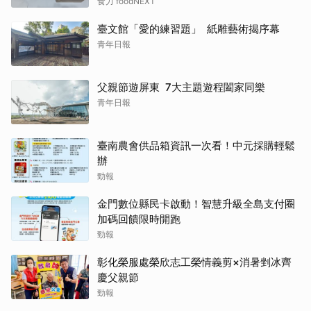
成扣分點
食力 foodNEXT
臺文館「愛的練習題」 紙雕藝術揭序幕
青年日報
父親節遊屏東 7大主題遊程闔家同樂
青年日報
臺南農會供品箱資訊一次看！中元採購輕鬆
辦
勁報
金門數位縣民卡啟動！智慧升級全島支付圈
加碼回饋限時開跑
勁報
彰化榮服處榮欣志工榮情義剪×消暑剉冰齊
慶父親節
勁報