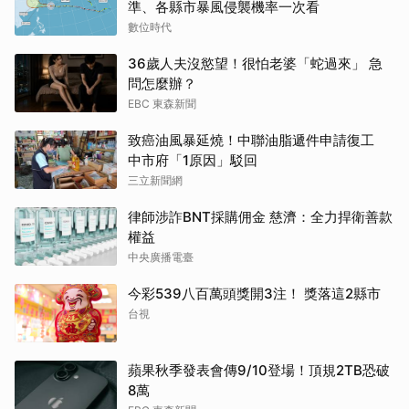
準、各縣市暴風侵襲機率一次看
數位時代
36歲人夫沒慾望！很怕老婆「蛇過來」 急
問怎麼辦？
EBC 東森新聞
致癌油風暴延燒！中聯油脂遞件申請復工
中市府「1原因」駁回
三立新聞網
律師涉詐BNT採購佣金 慈濟：全力捍衛善款
權益
中央廣播電臺
今彩539八百萬頭獎開3注！ 獎落這2縣市
台視
蘋果秋季發表會傳9/10登場！頂規2TB恐破
8萬