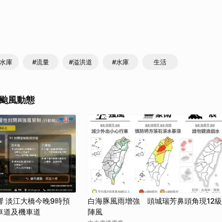
取消
門水庫
#流量
#溢洪道
#水庫
生活
颱風動態
 淡江大橋今晚9時預
白海豚風雨增強 頭城瑞芳鼻頭角現12級
車道及機車道
陣風