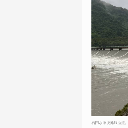
石門水庫後池堰溢流