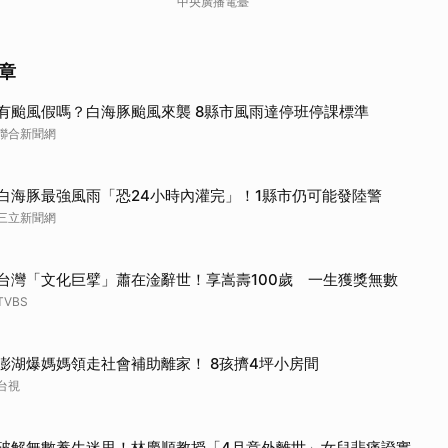
中央廣播電臺
章
有颱風假嗎？白海豚颱風來襲 8縣市風雨達停班停課標準
聯合新聞網
白海豚最強風雨「恐24小時內灌完」！1縣市仍可能發陸警
三立新聞網
台灣「文化巨擘」蕭在淦辭世！享嵩壽100歲 一生獲獎無數
TVBS
澎湖爆媽媽領走社會補助離家！ 8孩擠4坪小房間
台視
破解無數養生迷思！林慶順教授「4月意外離世」女兒悲痛證實