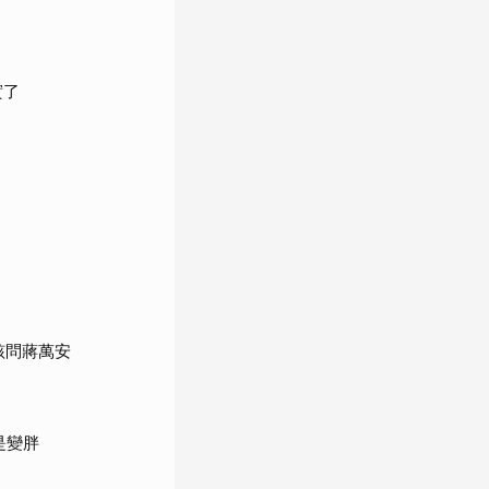
實了
該問蔣萬安
是變胖