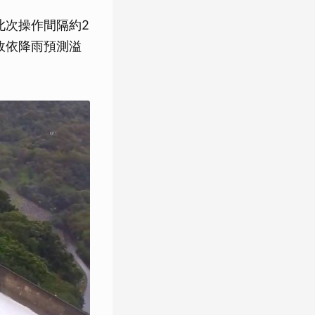
此次操作間隔約2
，故依降雨預測溢