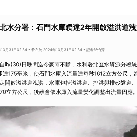
 北水分署：石門水庫睽違2年開啟溢洪道洩
10月31日02:34 • 發布於 2024年10月31日02:34 • 記者邱怡芳
自昨(30)日晚間迄今豪雨不斷，水利署北區水資源分署
即達175亳米，使石門水庫入流量達每秒1612立方公尺，
定開啟溢洪道洩洪，水庫包括溢洪道、排洪與排砂隧道、
570立方公尺，後續會依水庫入流量變化調整出流量因應