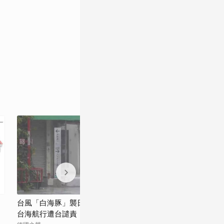
台風「白海豚」襲日後逼近華東 中國管制
白海豚颱風侵襲
台海航行遭台譴責
行道、機車道