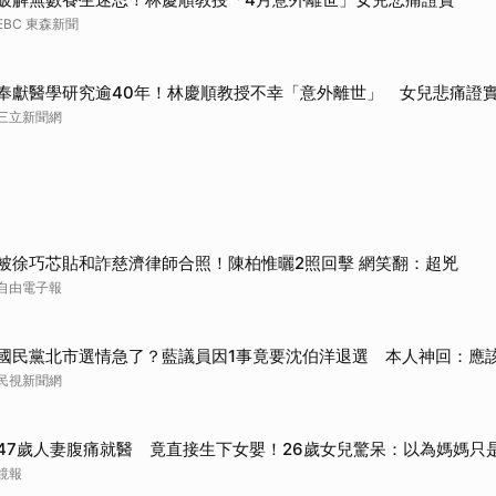
EBC 東森新聞
奉獻醫學研究逾40年！林慶順教授不幸「意外離世」 女兒悲痛證
三立新聞網
被徐巧芯貼和詐慈濟律師合照！陳柏惟曬2照回擊 網笑翻：超兇
自由電子報
國民黨北市選情急了？藍議員因1事竟要沈伯洋退選 本人神回：應
民視新聞網
47歲人妻腹痛就醫 竟直接生下女嬰！26歲女兒驚呆：以為媽媽只
鏡報