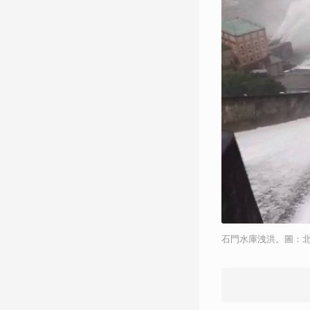
石門水庫洩洪。圖：