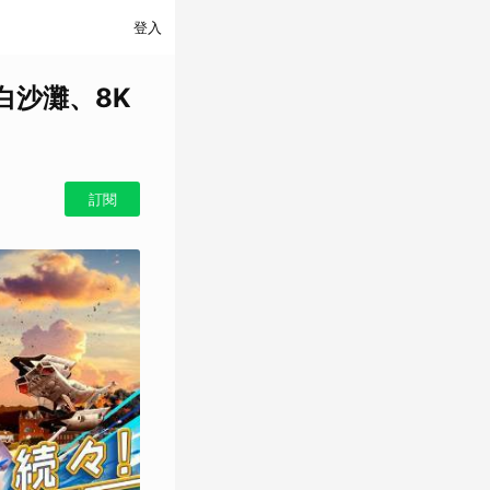
登入
白沙灘、8K
訂閱