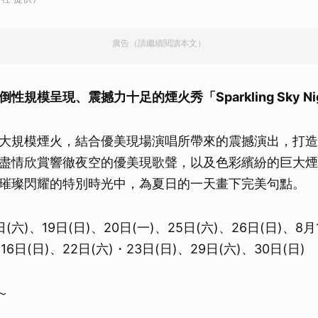
廣告（請繼續閱讀本文）
規模呈現、震撼力十足的煙火秀「Sparkling Sky Nig
大規模煙火，結合優美現場演唱所帶來的震撼演出，打造
盡情欣賞響徹夜空的優美現歌聲，以及色彩繽紛的巨大煙
璀璨閃耀的特別時光中，為夏日的一天畫下完美句點。
(六)、19日(日)、20日(一)、25日(六)、26日(日)、8月1
16日(日)、22日(六)・23日(日)、29日(六)、30日(日)
～