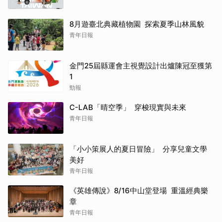
8月遊臺北典藏植物園 探索夏季山林風貌
青年日報
金門25屆縣運會主視覺設計出爐陳冠至獲第
1
勁報
C-LAB「晴空季」 穿梭現實與未來
青年日報
「小小策展人的夏日冒險」 分享兒童文學
美好
青年日報
《英雄傳說》8/16中山堂登場 重溫經典樂
章
青年日報