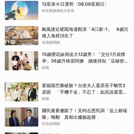
12星座今日運勢〈08.09星期日〉
科技紫微網每日星座
颱風接近硬闖海邊觀浪「4口家-1」 9歲兒
捲入海裡消失了
壹蘋新聞網
15歲櫻花妹倒追大12歲男！「交往1月就懷
孕」36歲升格當阿嬤 婚後得知「這秘密」
傻眼了
鏡報
婆媳隔空撕破臉？台玻夫人還原長子離世2
原因 「手機千金」不忍了：如其說還需要
離開嗎？
鏡報
國民黨要傻眼了！見柯志恩民調「追上賴瑞
隆」嗨翻 真相出爐臉超腫
民視新聞網