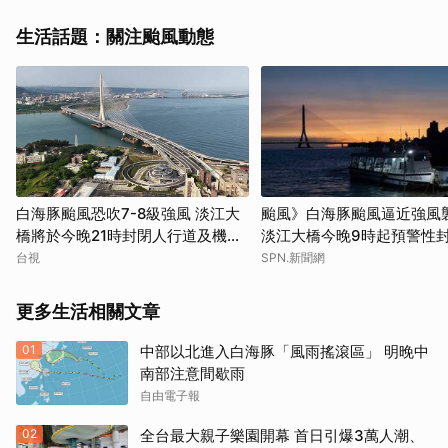
生活話題：關注颱風動態
白海豚颱風恐吹7-8級強風 淡江大
颱風》白海豚颱風逼近強風
橋將於今晚21時封閉人行道及機車
淡江大橋今晚9時起預警性
道
慢車道
台視
SPN.新聞網
更多生活相關文章
01
中部以北進入白海豚「風雨搖滾區」 明晚中
南部注意間歇雨
自由電子報
02
全台最大親子樂園開幕 首日引爆3萬人潮、