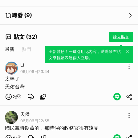
轉發 (9)
貼文 (32)
建立貼文
最新
熱門
全新體驗！一鍵引用此內容，透過發布貼
文來輕鬆表達個人立場。
Li
取消
06月06日23:44
太棒了
天佑台灣
2
天傑
06月06日22:55
國民黨時期蓋的，那時候的政務官很有遠見
4