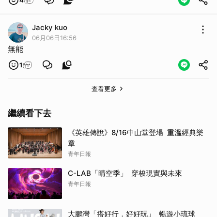
Jacky kuo
06月06日16:56
無能
1
查看更多
繼續看下去
《英雄傳說》8/16中山堂登場 重溫經典樂
章
青年日報
C-LAB「晴空季」 穿梭現實與未來
青年日報
大鵬灣「搭好行．好好玩」 暢遊小琉球