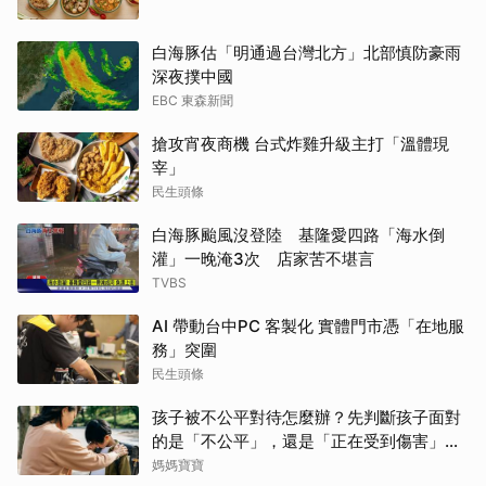
白海豚估「明通過台灣北方」北部慎防豪雨
深夜撲中國
EBC 東森新聞
搶攻宵夜商機 台式炸雞升級主打「溫體現
宰」
民生頭條
白海豚颱風沒登陸 基隆愛四路「海水倒
灌」一晚淹3次 店家苦不堪言
TVBS
AI 帶動台中PC 客製化 實體門市憑「在地服
務」突圍
民生頭條
孩子被不公平對待怎麼辦？先判斷孩子面對
的是「不公平」，還是「正在受到傷害」？
處理方式完全不同
媽媽寶寶