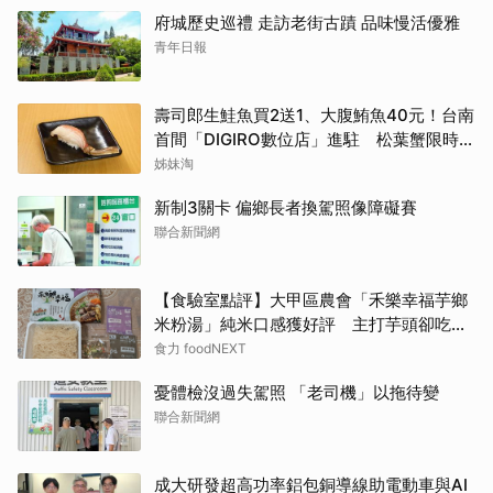
府城歷史巡禮 走訪老街古蹟 品味慢活優雅
青年日報
壽司郎生鮭魚買2送1、大腹鮪魚40元！台南
首間「DIGIRO數位店」進駐 松葉蟹限時上
桌
姊妹淘
新制3關卡 偏鄉長者換駕照像障礙賽
聯合新聞網
【食驗室點評】大甲區農會「禾樂幸福芋鄉
米粉湯」純米口感獲好評 主打芋頭卻吃不
到存在感
食力 foodNEXT
憂體檢沒過失駕照 「老司機」以拖待變
聯合新聞網
成大研發超高功率鋁包銅導線助電動車與AI