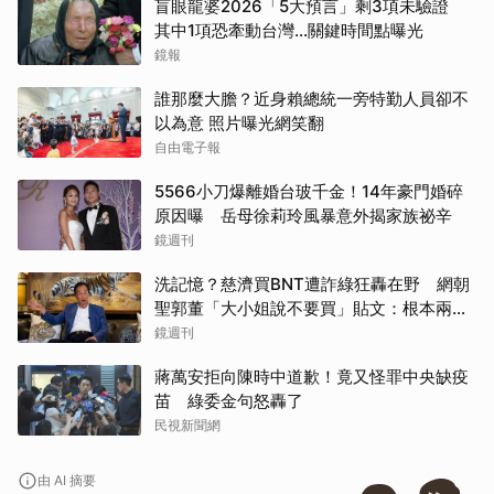
盲眼龍婆2026「5大預言」剩3項未驗證
其中1項恐牽動台灣...關鍵時間點曝光
鏡報
誰那麼大膽？近身賴總統一旁特勤人員卻不
以為意 照片曝光網笑翻
自由電子報
5566小刀爆離婚台玻千金！14年豪門婚碎
原因曝 岳母徐莉玲風暴意外揭家族祕辛
鏡週刊
洗記憶？慈濟買BNT遭詐綠狂轟在野 網朝
聖郭董「大小姐說不要買」貼文：根本兩碼
事
鏡週刊
蔣萬安拒向陳時中道歉！竟又怪罪中央缺疫
苗 綠委金句怒轟了
民視新聞網
由 AI 摘要