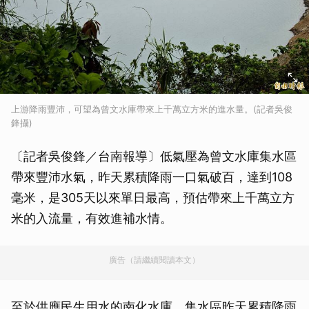
上游降雨豐沛，可望為曾文水庫帶來上千萬立方米的進水量。(記者吳俊
鋒攝)
〔記者吳俊鋒／台南報導〕低氣壓為曾文水庫集水區
帶來豐沛水氣，昨天累積降雨一口氣破百，達到108
毫米，是305天以來單日最高，預估帶來上千萬立方
米的入流量，有效進補水情。
廣告（請繼續閱讀本文）
至於供應民生用水的南化水庫，集水區昨天累積降雨