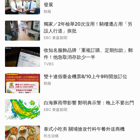
發展
勁報
獨家／2年檢舉20次沒用！騎樓遭占用「另
設人行道」挨批
EBC 東森新聞
收知名服飾品牌「重複訂購、定期扣款」郵
件！他急取消存款少一半
TVBS
雙十連假臺金機票8/10上午9時開放訂位
勁報
白海豚雨帶影響 鄭明典示警：晚上不要出門
EBC 東森新聞
泰式小吃夯 關埔搶攻竹科午餐外送商機
民生頭條