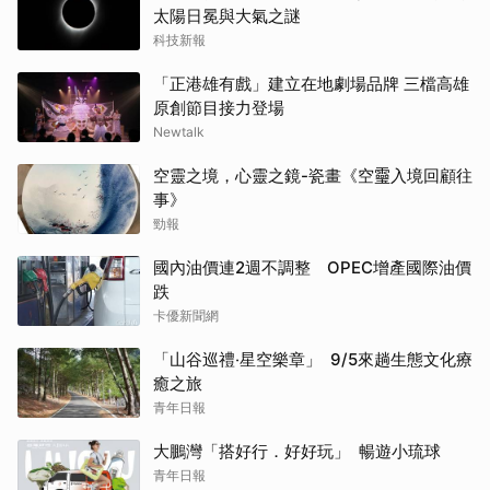
太陽日冕與大氣之謎
科技新報
「正港雄有戲」建立在地劇場品牌 三檔高雄
原創節目接力登場
Newtalk
空靈之境，心靈之鏡-瓷畫《空𩆜入境回顧往
事》
勁報
國內油價連2週不調整 OPEC增產國際油價
跌
卡優新聞網
「山谷巡禮‧星空樂章」 9/5來趟生態文化療
癒之旅
青年日報
大鵬灣「搭好行．好好玩」 暢遊小琉球
青年日報