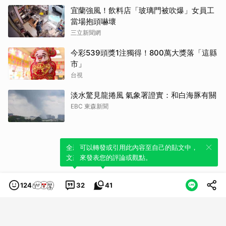
宜蘭強風！飲料店「玻璃門被吹爆」女員工
當場抱頭嚇壞
三立新聞網
今彩539頭獎1注獨得！800萬大獎落「這縣
市」
台視
淡水驚見龍捲風 氣象署證實：和白海豚有關
EBC 東森新聞
全新體驗！一鍵引用此內容，透過發布貼
可以轉發或引用此內容至自己的貼文中，
文來輕鬆表達個人立場。
來發表您的評論或觀點。
124
32
41
類別
服務條款
隱私權政策
服務聲明