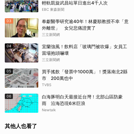
輕軌凱旋武昌站單日進出4千人次
EBC 東森新聞
03
奉獻醫學研究逾40年！林慶順教授不幸「意
外離世」 女兒悲痛證實了
三立新聞網
04
宜蘭強風！飲料店「玻璃門被吹爆」女員工
當場抱頭嚇壞
三立新聞網
05
買手搖飲「發票中1000萬」！獎落南北2縣
市 200萬也中
TVBS
06
白海豚明白天最接近台灣！北部山區防豪
雨 沿海恐現6米巨浪
Newtalk
其他人也看了