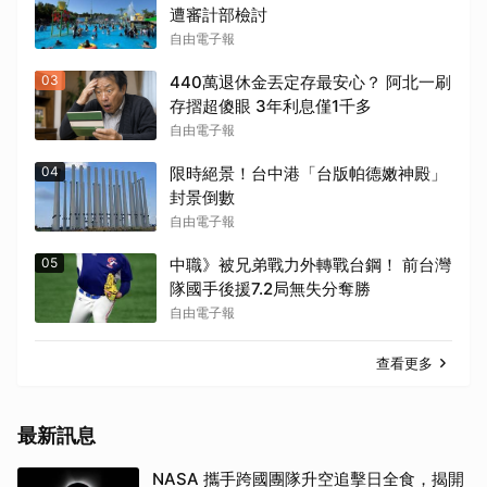
遭審計部檢討
自由電子報
03
440萬退休金丟定存最安心？ 阿北一刷
存摺超傻眼 3年利息僅1千多
自由電子報
04
限時絕景！台中港「台版帕德嫩神殿」
封景倒數
自由電子報
05
中職》被兄弟戰力外轉戰台鋼！ 前台灣
隊國手後援7.2局無失分奪勝
自由電子報
查看更多
最新訊息
NASA 攜手跨國團隊升空追擊日全食，揭開