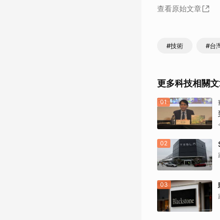
查看原始文章
#技術
#台
更多科技相關文
01
02
03