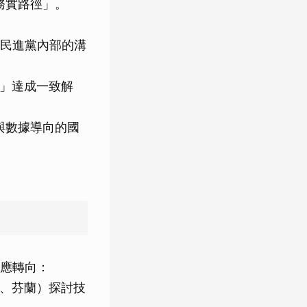
務實路徑」。
民進黨內部的溝
策」達成一致解
與數據導向的國
應轉向：
典、芬蘭）探討技