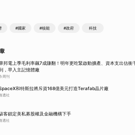
取消
灣
#國家
#核能
#政府
科技
章
華邦電上季毛利率飆7成賺翻！明年更吃緊啟動擴產、資本支出估衝
到，早入主記憶體廠
今周刊
SpaceX和特斯拉將斥資168億美元打造Terafab晶片廠
路透社
駭客鎖定美私募股權及金融機構下手
路透社