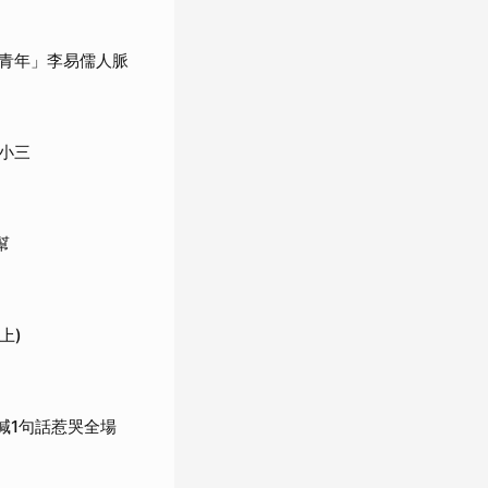
青年」李易儒人脈
小三
幫
上)
喊1句話惹哭全場