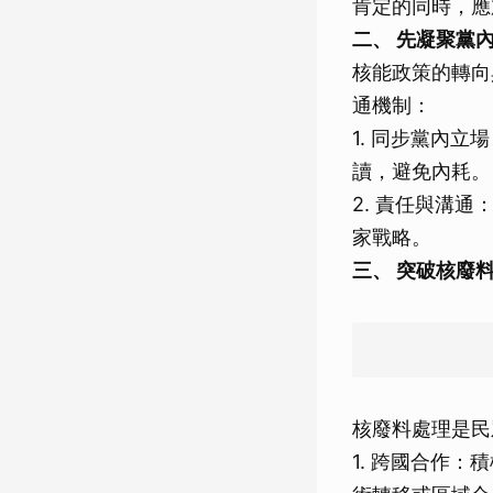
肯定的同時，應
二、 先凝聚黨
核能政策的轉向
通機制：
1. 同步黨內
讀，避免內耗。
2. 責任與溝
家戰略。
三、 突破核廢
核廢料處理是民
1. 跨國合作