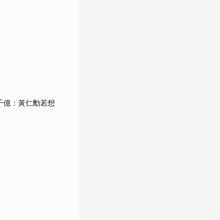
千億：黃仁勳若想