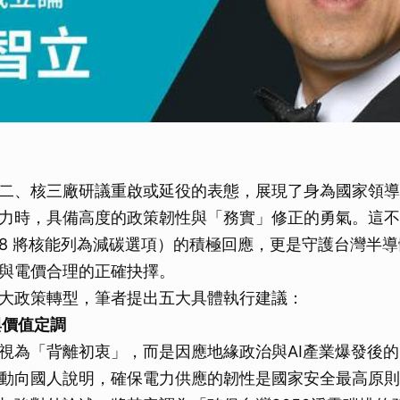
二、核三廠研議重啟或延役的表態，展現了身為國家領導
力時，具備高度的政策韌性與「務實」修正的勇氣。這不
P28 將核能列為減碳選項）的積極回應，更是守護台灣半
與電價合理的正確抉擇。
大政策轉型，筆者提出五大具體執行建議：
與價值定調
視為「背離初衷」，而是因應地緣政治與AI產業爆發後
動向國人說明，確保電力供應的韌性是國家安全最高原則