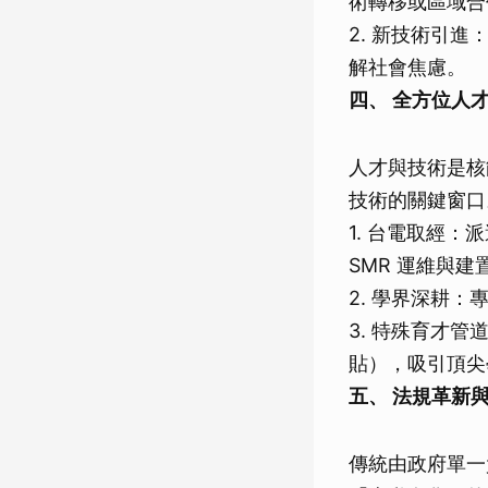
術轉移或區域合
2. 新技術引
解社會焦慮。
四、 全方位人才
人才與技術是核
技術的關鍵窗口
1. 台電取經：
SMR 運維與
2. 學界深耕
3. 特殊育才
貼），吸引頂尖
五、 法規革新
傳統由政府單一