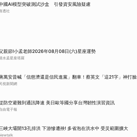
中國AI模型突破測試沙盒 引發資安風險疑慮
路透社
父親節!小孟老師2026年08月08日(六)星座運勢
清水孟星座塔羅
蔣萬安昔喊「信慈濟還是信民進黨」翻車！蔡英文「這21字」神打臉
民視新聞網
從防空避難到通訊降速 美日歐等國分享台灣韌性演習資訊
自由電子報
三峽大壩開13孔排洪 下游慘遭殃! 多省泡在洪水中 受災範圍擴大
Newtalk