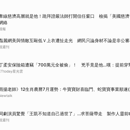
牽線慈濟高層就是他！跪拜證嚴法師打開信任窗口 檢揭「美國慈濟
網絡
鏡報
豔麗網美與情敵互毆低Ｖ上衣遭扯走光 網民只論身材不論是非公審
鏡週刊
丁柔安保險箱遭竊「700萬元全被偷」！ 兇手竟是他...嘆：提前穿
ETtoday星光雲
雨揚老師》12生肖農曆7月運勢：牛寶寶財喜臨門、蛇寶寶事業順遂(
Newtalk
同劇演員驚覺「王凱不知道自己過世了」...求菩薩帶走 製作人靈前
鏡週刊