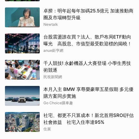
卓揆：明年起每年加碼25.5億元 加速推動商
圈及市場轉型升級
Newtalk
台股震盪誰在買？法人、散戶布局ETF動向
曝光 高股息、市值型最受歡迎標的揭曉！
anue鉅亨網
千人競技! 永齡機器人大賽登場 小學生秀技
術競逐
民視新聞網
本月入主 BMW 享尊榮豪華五星假期 多元優
購方案同步實施
Go Choice購車趣
社宅、都更不只算成本！新北首用SROI評估
社會效益 社宅入住率達95%
住展