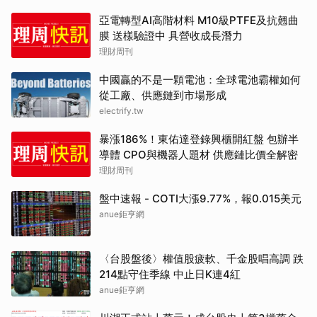
亞電轉型AI高階材料 M10級PTFE及抗翹曲
膜 送樣驗證中 具營收成長潛力
理財周刊
中國贏的不是一顆電池：全球電池霸權如何
從工廠、供應鏈到市場形成
electrify.tw
暴漲186%！東佑達登錄興櫃開紅盤 包辦半
導體 CPO與機器人題材 供應鏈比價全解密
理財周刊
盤中速報 - COTI大漲9.77%，報0.015美元
anue鉅亨網
〈台股盤後〉權值股疲軟、千金股唱高調 跌
214點守住季線 中止日K連4紅
anue鉅亨網