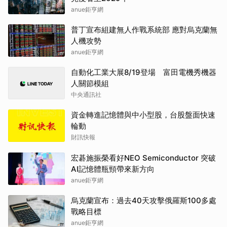
anue鉅亨網
普丁宣布組建無人作戰系統部 應對烏克蘭無
人機攻勢
anue鉅亨網
自動化工業大展8/19登場 富田電機秀機器
人關節模組
中央通訊社
資金轉進記憶體與中小型股，台股盤面快速
輪動
財訊快報
宏碁施振榮看好NEO Semiconductor 突破
AI記憶體瓶頸帶來新方向
anue鉅亨網
烏克蘭宣布：過去40天攻擊俄羅斯100多處
戰略目標
anue鉅亨網