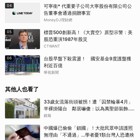
04
可寧衛* 代重要子公司大寧股份有限公司公
告董事會通過捐贈事宜
MoneyDJ理財網
05
標普500創新高！《大賣空》原型示警：美
股恐重演1987年股災
CTWANT
06
台股早盤下殺震盪！ 國安基金9度護盤獲
利近百億
華視新聞
其他人也看了
33歲女流落街頭被拐！遭「囚禁輪暴4月」
半裸掛陽台 鄰居嚇傻：以為萬聖節裝飾...
主謀竟與妻小同住
鏡報
中國爆已偷偷「鎖國」！大批民眾申請護照
無理由「不通過」...學者憂1類台灣人恐遭殃