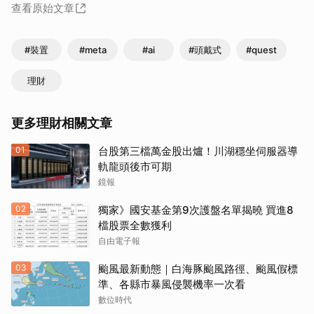
查看原始文章
#裝置
#meta
#ai
#頭戴式
#quest
理財
更多理財相關文章
01
台股第三檔萬金股出爐！川湖穩坐伺服器導
軌龍頭後市可期
鏡報
02
獨家》國安基金第9次護盤名單揭曉 買進8
檔股票全數獲利
自由電子報
03
颱風最新動態｜白海豚颱風路徑、颱風假標
準、各縣市暴風侵襲機率一次看
數位時代