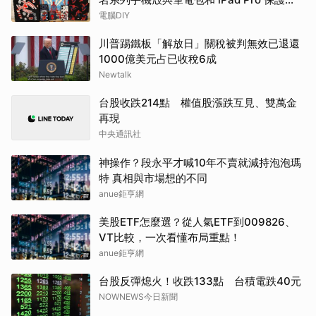
殼：多款樣式任蜘蛛人粉絲挑選更能完美呵
電腦DIY
護心愛產品
川普踢鐵板「解放日」關稅被判無效已退還
1000億美元占已收稅6成
Newtalk
台股收跌214點 權值股漲跌互見、雙萬金
再現
中央通訊社
神操作？段永平才喊10年不賣就減持泡泡瑪
特 真相與市場想的不同
anue鉅亨網
美股ETF怎麼選？從人氣ETF到009826、
VT比較，一次看懂布局重點！
anue鉅亨網
台股反彈熄火！收跌133點 台積電跌40元
NOWNEWS今日新聞