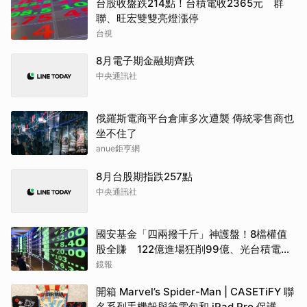
台股收盤跌214點！台積電收2365元 群
聯、旺宏雙雙亮燈漲停
台視
8月電子期金融期齊跌
中央通訊社
俄羅斯電商平台倉庫多次遭襲 傳統零售商也
坐不住了
anue鉅亨網
8月台股期指跌257點
中央通訊社
國安基金「四兩撥千斤」神護盤！8檔權值
股全賺 122億進場狂削99億、光台積電就
賺77億
鏡報
開箱 Marvel’s Spider-Man | CASETiFY 聯
名系列手機殼與筆電包和 iPad Pro 保護