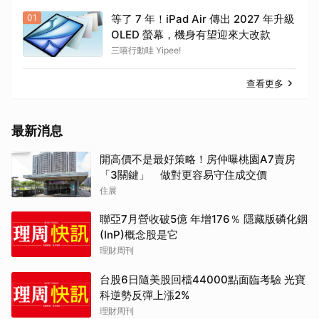
01
等了 7 年！iPad Air 傳出 2027 年升級
OLED 螢幕，機身有望迎來大改款
三嘻行動哇 Yipee!
查看更多
最新消息
開高價不是最好策略！房仲曝桃園A7賣房
「3關鍵」 做對更容易守住成交價
住展
聯亞7月營收破5億 年增176％ 隱藏版磷化銦
(InP)概念股是它
理財周刊
台股6日隨美股回檔44000點面臨考驗 光寶
科逆勢反彈上漲2%
理財周刊