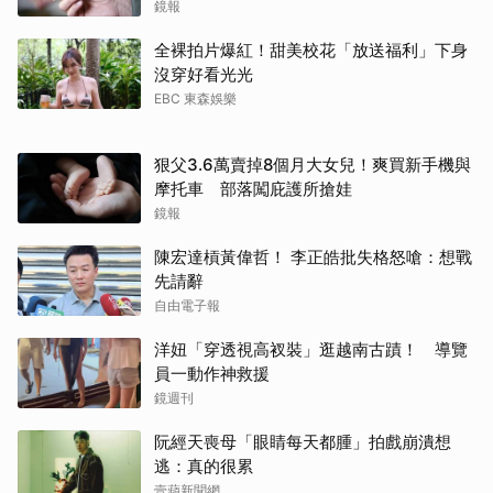
鏡報
全裸拍片爆紅！甜美校花「放送福利」下身
沒穿好看光光
EBC 東森娛樂
狠父3.6萬賣掉8個月大女兒！爽買新手機與
摩托車 部落闖庇護所搶娃
鏡報
陳宏達槓黃偉哲！ 李正皓批失格怒嗆：想戰
先請辭
自由電子報
洋妞「穿透視高衩裝」逛越南古蹟！ 導覽
員一動作神救援
鏡週刊
阮經天喪母「眼睛每天都腫」拍戲崩潰想
逃：真的很累
壹蘋新聞網