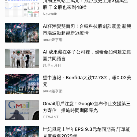
川湖正式站上萬元！成台股史上第3檔萬金
股 千金股也來到48檔
Newtalk
AI狂潮變雙面刃！台韓科技股劇烈震盪 新興
市場波動超越新冠疫情
anue鉅亨網
AI 成果藏在各子公司裡，國泰金如何建立集
團共同語言
經理人月刊
盤中速報 - Bonfida大跌12.78%，報0.02美
元
anue鉅亨網
Gmail用戶注意！Google宣布停止支援第三
方寄信 措施時間期限曝光
CTWANT
世紀風電上半年EPS 9.3元創同期高 訂單能
見度看至2029年