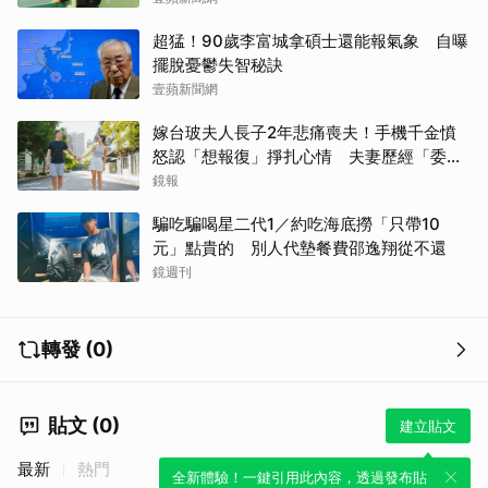
超猛！90歲李富城拿碩士還能報氣象 自曝
擺脫憂鬱失智秘訣
壹蘋新聞網
嫁台玻夫人長子2年悲痛喪夫！手機千金憤
怒認「想報復」掙扎心情 夫妻歷經「委屈
取消
與不平」只能安靜
鏡報
騙吃騙喝星二代1／約吃海底撈「只帶10
元」點貴的 別人代墊餐費邵逸翔從不還
鏡週刊
轉發 (0)
貼文 (0)
建立貼文
最新
熱門
全新體驗！一鍵引用此內容，透過發布貼