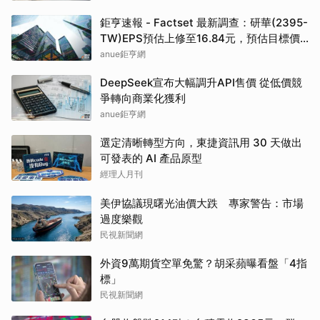
鉅亨速報 - Factset 最新調查：研華(2395-
TW)EPS預估上修至16.84元，預估目標價
為550元
anue鉅亨網
DeepSeek宣布大幅調升API售價 從低價競
爭轉向商業化獲利
anue鉅亨網
選定清晰轉型方向，東捷資訊用 30 天做出
可發表的 AI 產品原型
經理人月刊
美伊協議現曙光油價大跌 專家警告：市場
過度樂觀
民視新聞網
外資9萬期貨空單免驚？胡采蘋曝看盤「4指
標」
民視新聞網