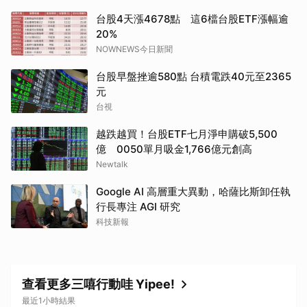
台股4天漲4678點 這6檔台股ETF漲幅逾
20%
NOWNEWS今日新聞
台股早盤挫逾580點 台積電跌40元至2365
元
台視
越跌越買！台股ETF七月淨申購破5,500
億 0050單月吸金1,766億元創高
Newtalk
Google AI 高層重大異動，哈薩比斯卸任執
行長專注 AGI 研究
科技新報
查看更多三嘻行動哇 Yipee!
最近1小時結果