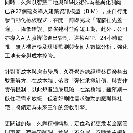
同時，久舜以智慧工地與BIM技術作為差異化關鍵，
已在27個建案導入建築資訊模型（BIM），並自行開
發自動化檢核程式，在開工前即完成「電腦裡先蓋一
遍」，降低錯誤、節省建材並縮短工期。此外，公司
亦導入AI人臉辨識進出管制、巡檢APP、24小時監
視、無人機巡檢及環境監測與安衛大數據分析，強化
工地安全與成本控管。
針對高成本與房市變局，久舜營造總經理蔡長榮祭出
雙重解方。在成本端，落實「彈性承攬計價』與實作
實價機制，以此規避通膨風險。在業務端，雖預期一
般住宅需求放緩，但看好剛性需求強勁的廠辦與社
宅，將鎖定為未來三年的營收引擎。
更關鍵的是，久舜積極轉型，定位為都更危老全案管
理專家。蔡長榮強調，透過「不分屋、不賺地主權利