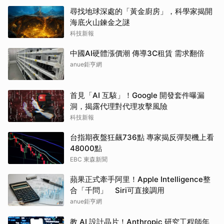
尋找地球深處的「黃金廚房」，科學家揭開
海底火山鍊金之謎
科技新報
中國AI硬體漲價潮 傳導3C租賃 需求翻倍
anue鉅亨網
首見「AI 互駭」！Google 開發套件曝漏
洞，揭露代理對代理攻擊風險
科技新報
台指期夜盤狂飆736點 專家揭反彈契機上看
48000點
EBC 東森新聞
蘋果正式牽手阿里！Apple Intelligence整
合「千問」 Siri可直接調用
anue鉅亨網
教 AI 設計晶片！Anthropic 研究工程師年