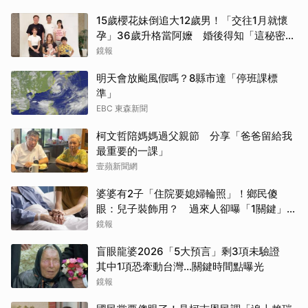
15歲櫻花妹倒追大12歲男！「交往1月就懷
孕」36歲升格當阿嬤 婚後得知「這秘密」
傻眼了
鏡報
明天會放颱風假嗎？8縣市達「停班課標
準」
EBC 東森新聞
柯文哲陪媽媽過父親節 分享「爸爸留給我
最重要的一課」
壹蘋新聞網
婆婆有2子「住院要媳婦輪照」！鄉民傻
眼：兒子裝飾用？ 過來人卻曝「1關鍵」才
做決定
鏡報
盲眼龍婆2026「5大預言」剩3項未驗證
其中1項恐牽動台灣...關鍵時間點曝光
鏡報