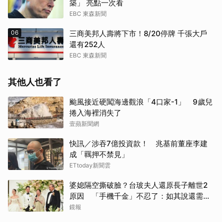
築」 亮點一次看
EBC 東森新聞
06
三商美邦人壽將下市！8/20停牌 千張大戶
還有252人
EBC 東森新聞
其他人也看了
颱風接近硬闖海邊觀浪「4口家-1」 9歲兒
捲入海裡消失了
壹蘋新聞網
快訊／涉吞7億投資款！ 兆基前董座李建
成「羈押不禁見」
ETtoday新聞雲
婆媳隔空撕破臉？台玻夫人還原長子離世2
原因 「手機千金」不忍了：如其說還需要
離開嗎？
鏡報