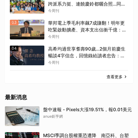
跨派系力挺、連饒慶鈴都曬合照...同場
背後藏政壇合作內幕？
今周刊
03
華邦電上季毛利率飆7成賺翻！明年更
吃緊啟動擴產、資本支出估衝千億：黃
仁勳若想到，早入主記憶體廠
今周刊
04
高希均過世享耆壽90歲…2個月前慶生
暢談4字信念，回憶錄給讀者忠告：自
求多福、一切靠自己爭氣
今周刊
查看更多
最新消息
盤中速報 - Pixels大漲19.51%，報0.01美元
anue鉅亨網
MSCI季調台股權重恐遭降 南亞科、台塑