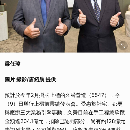
梁任瑋
圖片 攝影/唐紹航 提供
預計於今年2月掛牌上櫃的久舜營造（5547），今
（9）日舉行上櫃前業績發表會。受惠於社宅、都更
與廠辦三大業務引擎驅動，久舜目前在手工程總承攬
金額達204.1億元，扣除已認列部分，尚有約128億元
未認列案量；公司樂觀預估，這將為未來3至4年奠