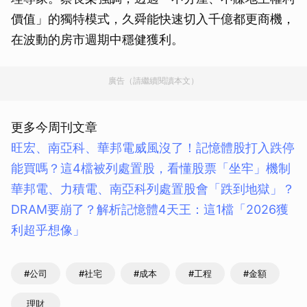
價值」的獨特模式，久舜能快速切入千億都更商機，
在波動的房市週期中穩健獲利。
廣告（請繼續閱讀本文）
更多今周刊文章
旺宏、南亞科、華邦電威風沒了！記憶體股打入跌停
能買嗎？這4檔被列處置股，看懂股票「坐牢」機制
華邦電、力積電、南亞科列處置股會「跌到地獄」？
DRAM要崩了？解析記憶體4天王：這1檔「2026獲
利超乎想像」
#公司
#社宅
#成本
#工程
#金額
理財