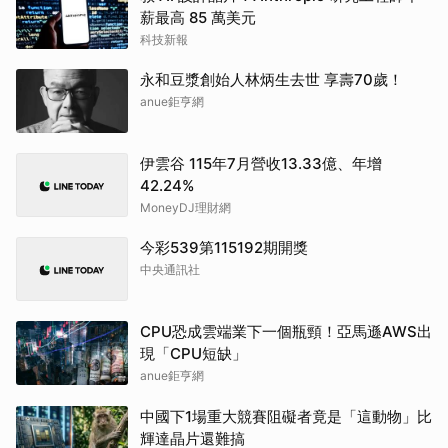
薪最高 85 萬美元
科技新報
永和豆漿創始人林炳生去世 享壽70歲！
anue鉅亨網
伊雲谷 115年7月營收13.33億、年增
42.24%
MoneyDJ理財網
今彩539第115192期開獎
中央通訊社
CPU恐成雲端業下一個瓶頸！亞馬遜AWS出
現「CPU短缺」
anue鉅亨網
中國下1場重大競賽阻礙者竟是「這動物」比
輝達晶片還難搞