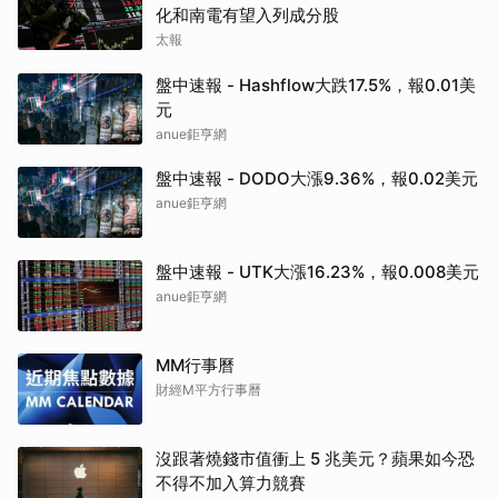
化和南電有望入列成分股
太報
盤中速報 - Hashflow大跌17.5%，報0.01美
元
anue鉅亨網
盤中速報 - DODO大漲9.36%，報0.02美元
anue鉅亨網
盤中速報 - UTK大漲16.23%，報0.008美元
anue鉅亨網
MM行事曆
財經M平方行事曆
沒跟著燒錢市值衝上 5 兆美元？蘋果如今恐
不得不加入算力競賽