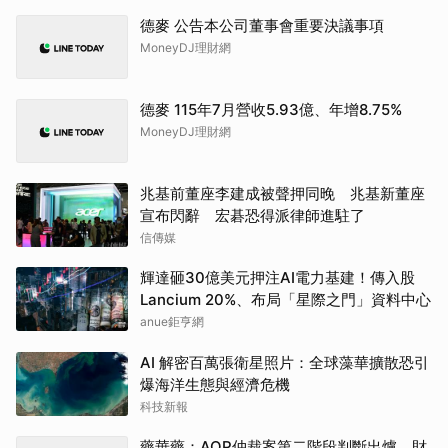
德麥 公告本公司董事會重要決議事項
MoneyDJ理財網
德麥 115年7月營收5.93億、年增8.75%
MoneyDJ理財網
兆基前董座李建成被聲押同晚 兆基新董座
宣布閃辭 宏碁恐得派律師進駐了
信傳媒
輝達砸30億美元押注AI電力基建！傳入股
Lancium 20%、布局「星際之門」資料中心
anue鉅亨網
AI 解密百萬張衛星照片：全球藻華擴散恐引
爆海洋生態與經濟危機
科技新報
藥華藥：AOP仲裁案第二階段判斷出爐 財