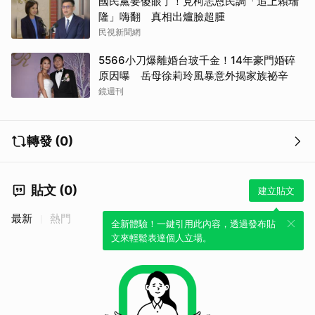
國民黨要傻眼了！見柯志恩民調「追上賴瑞
隆」嗨翻 真相出爐臉超腫
民視新聞網
5566小刀爆離婚台玻千金！14年豪門婚碎
原因曝 岳母徐莉玲風暴意外揭家族祕辛
鏡週刊
轉發 (0)
貼文 (0)
建立貼文
最新
熱門
全新體驗！一鍵引用此內容，透過發布貼
文來輕鬆表達個人立場。