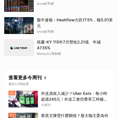
anue鉅亨網
盤中速報 - Hashflow大跌17.5%，報0.01美
元
anue鉅亨網
裕慶-KY 115年7月營收2.21億、年減
47.55%
MoneyDJ理財網
查看更多今周刊
最近1小時結果
01
外送員收入減少？Uber Eats：每小時
超過245元！外送工會控疊單工時被砍
半，勞動部認違法：按人處罰每案2萬
今周刊
02
蔡英文陳瑩什麼關係？最大咖主委為何