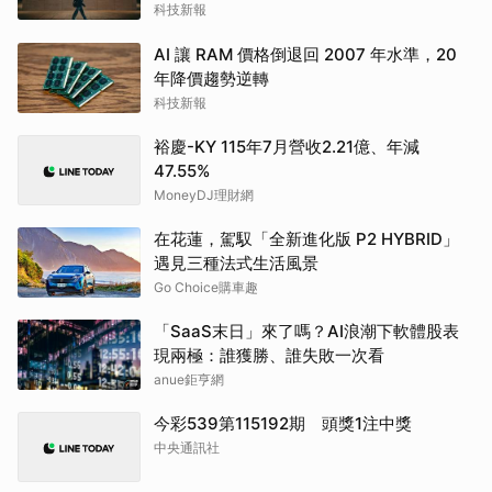
科技新報
AI 讓 RAM 價格倒退回 2007 年水準，20
年降價趨勢逆轉
科技新報
裕慶-KY 115年7月營收2.21億、年減
47.55%
MoneyDJ理財網
在花蓮，駕馭「全新進化版 P2 HYBRID」
遇見三種法式生活風景
Go Choice購車趣
「SaaS末日」來了嗎？AI浪潮下軟體股表
現兩極：誰獲勝、誰失敗一次看
anue鉅亨網
今彩539第115192期 頭獎1注中獎
中央通訊社