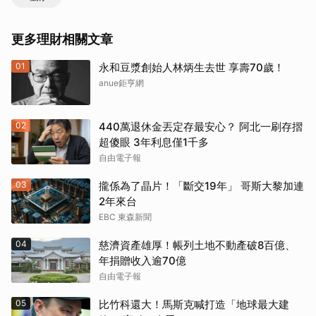
更多理財相關文章
01
永和豆漿創始人林炳生去世 享壽70歲！
anue鉅亨網
02
440萬退休金丟定存最安心？ 阿北一刷存摺
超傻眼 3年利息僅1千多
自由電子報
03
攏係為了晶片！「斷交19年」 哥斯大黎加連
2年來台
EBC 東森新聞
04
慈濟資產雄厚！帳列土地不動產破8百億、
年捐贈收入逾70億
自由電子報
05
比竹科還大！馬斯克喊打造「地球最大建