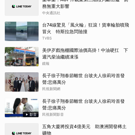
務無重大影響
中央通訊社
台74線驚見「風火輪」狂滾！貨車輪胎噴飛
冒火 特斯拉急閃險撞
TVBS
美伊歹戲拖棚國際油價高掛！中油硬扛 下
週汽柴油繼續凍漲
鏡報
長子徐子翔春節離世 台玻夫人徐莉玲首發
聲:悲痛萬分
民視新聞網
長子徐子翔春節離世 台玻夫人徐莉玲首發
聲:悲痛萬分
影音
民視新聞影音
五角大廈將投資4億美元 助澳洲開發稀土
礦物