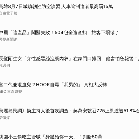
高雄8月7日城鎮韌性防空演習 人車管制違者最高罰15萬
自由電子報
中國「這產品」闖關失敗！504包全遭查扣 旅客下場慘了
民視新聞網
長髮陌生女「穿性感黑絲漁網內衣」在家門口排回 他害怕急報警！
鏡週刊
富二代兼混血兒？HOOK自爆「我男的」 真相大反轉
EBC 東森娛樂
美麗島民調》換主持人後首次調查：蔣萬安號召725上凱道被51.8
信傳媒
桃園小三偷吃主管喊「身體給你一天」！判賠50萬