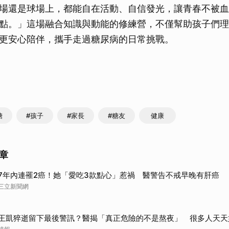
場還是球場上，都能自在活動、自信發光，讓青春不被血
取消
點。」這場融合知識與動能的修練營，不僅幫助孩子們理
更安心陪伴，攜手走過糖尿病的日常挑戰。
糖
#孩子
#家長
#糖友
健康
章
7年內連罹2癌！她「愛吃3款點心」惹禍 醫警告不戒早晚有肝癌
三立新聞網
王凱猝逝留下最後警訊？醫揭「真正危險的不是熬夜」 很多人天天