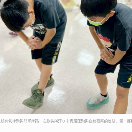
跳起有氧律動與簡單舞蹈，在歡笑與汗水中實踐運動與血糖觀察的連結。圖：部