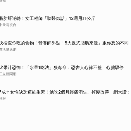
鏡報
脂肪肝逆轉！女工程師「聽醫師話」12週甩11公斤
中天電視台
快檢查你吃的食物！營養師盤點「5大反式脂肪來源」跟你想的不同
優活健康網
比果汁恐怖！「水果1吃法」狠奪命：恐害人心律不整、心臟驟停
三立新聞網
7成↑女性缺乏這維生素！她吃2個月經痛消失、掉髮改善 網大讚
鏡報