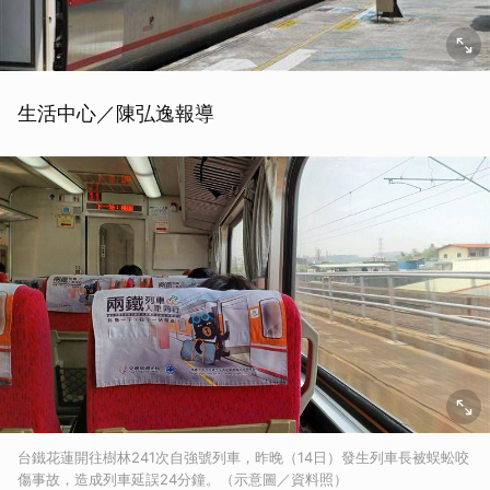
生活中心／陳弘逸報導
台鐵花蓮開往樹林241次自強號列車，昨晚（14日）發生列車長被蜈蚣咬
傷事故，造成列車延誤24分鐘。（示意圖／資料照）