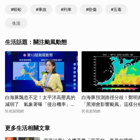
#蜈蚣
#事故
#列車
#咬傷
#五毒
生活
生活話題：關注颱風動態
白海豚飄忽不定！太平洋高壓真的
白海豚預測路徑分歧！鄭明
減弱了 氣象署曝「侵台機率」這
「黑潮會影響颱風」這樣分
樣說
民視新聞網
民視新聞網
更多生活相關文章
01