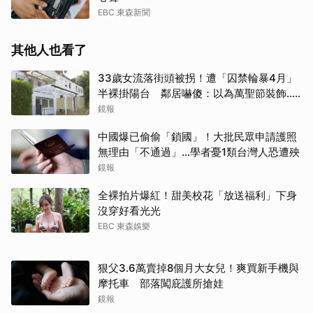
EBC 東森新聞
其他人也看了
33歲女流落街頭被拐！遭「囚禁輪暴4月」
半裸掛陽台 鄰居嚇傻：以為萬聖節裝飾...
主謀竟與妻小同住
鏡報
中國爆已偷偷「鎖國」！大批民眾申請護照
無理由「不通過」...學者憂1類台灣人恐遭殃
鏡報
全裸拍片爆紅！甜美校花「放送福利」下身
沒穿好看光光
EBC 東森娛樂
狠父3.6萬賣掉8個月大女兒！爽買新手機與
摩托車 部落闖庇護所搶娃
鏡報