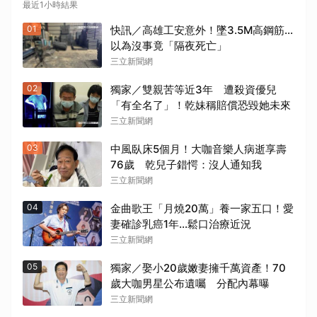
最近1小時結果
01
快訊／高雄工安意外！墜3.5M高鋼筋…
以為沒事竟「隔夜死亡」
三立新聞網
02
獨家／雙親苦等近3年 遭殺資優兒
「有全名了」！乾妹稱賠償恐毀她未來
三立新聞網
03
中風臥床5個月！大咖音樂人病逝享壽
76歲 乾兒子錯愕：沒人通知我
三立新聞網
04
金曲歌王「月燒20萬」養一家五口！愛
妻確診乳癌1年…鬆口治療近況
三立新聞網
05
獨家／娶小20歲嫩妻擁千萬資產！70
歲大咖男星公布遺囑 分配內幕曝
三立新聞網