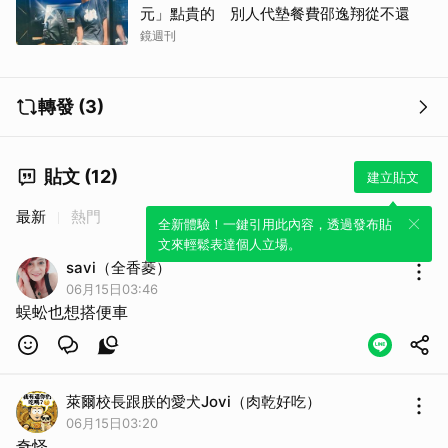
元」點貴的 別人代墊餐費邵逸翔從不還
鏡週刊
轉發 (3)
貼文 (12)
建立貼文
最新
熱門
全新體驗！一鍵引用此內容，透過發布貼
文來輕鬆表達個人立場。
savi（全香菱）
06月15日03:46
蜈蚣也想搭便車
萊爾校長跟朕的愛犬Jovi（肉乾好吃）
06月15日03:20
奇怪