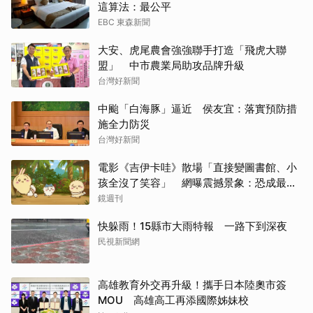
這算法：最公平
EBC 東森新聞
大安、虎尾農會強強聯手打造「飛虎大聯
盟」 中市農業局助攻品牌升級
台灣好新聞
中颱「白海豚」逼近 侯友宜：落實預防措
施全力防災
台灣好新聞
電影《吉伊卡哇》散場「直接變圖書館、小
孩全沒了笑容」 網曝震撼景象：恐成最新
童年陰影
鏡週刊
快躲雨！15縣市大雨特報 一路下到深夜
民視新聞網
高雄教育外交再升級！攜手日本陸奧市簽
MOU 高雄高工再添國際姊妹校