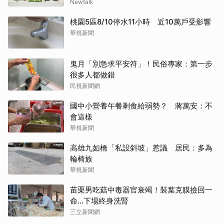
Newtalk
桃園5區8/10停水11小時 近10萬戶受影響
華視新聞
鬼月「別急求平安符」！民俗專家：第一步
很多人都做錯
民視新聞網
國中小營養午餐剩食給弱勢？ 蔣萬安：不
會這樣
華視新聞
高雄九如橋「私設斜坡」惹議 居民：多為
輪椅族
華視新聞
苗栗男吃菇中毒器官衰竭！裝葉克膜撿回一
命…下場終身洗腎
三立新聞網