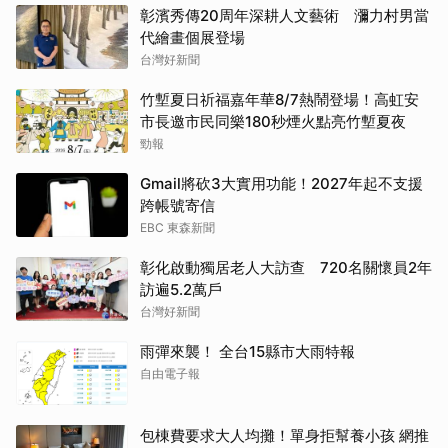
彰濱秀傳20周年深耕人文藝術 瀰力村男當
代繪畫個展登場
台灣好新聞
竹塹夏日祈福嘉年華8/7熱鬧登場！高虹安
市長邀市民同樂180秒煙火點亮竹塹夏夜
勁報
Gmail將砍3大實用功能！2027年起不支援
跨帳號寄信
EBC 東森新聞
彰化啟動獨居老人大訪查 720名關懷員2年
訪遍5.2萬戶
台灣好新聞
雨彈來襲！ 全台15縣市大雨特報
自由電子報
包棟費要求大人均攤！單身拒幫養小孩 網推