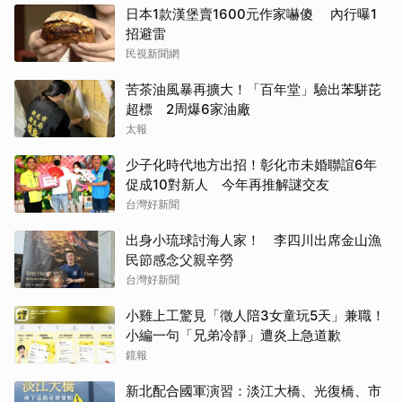
日本1款漢堡賣1600元作家嚇傻 內行曝1
招避雷
民視新聞網
苦茶油風暴再擴大！「百年堂」驗出苯駢芘
超標 2周爆6家油廠
太報
少子化時代地方出招！彰化市未婚聯誼6年
促成10對新人 今年再推解謎交友
台灣好新聞
出身小琉球討海人家！ 李四川出席金山漁
民節感念父親辛勞
台灣好新聞
小雞上工驚見「徵人陪3女童玩5天」兼職！
小編一句「兄弟冷靜」遭炎上急道歉
鏡報
新北配合國軍演習：淡江大橋、光復橋、市