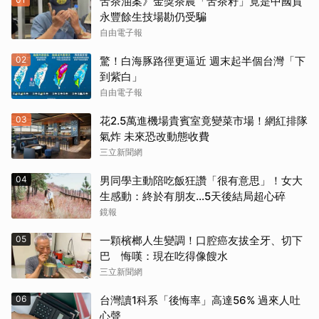
苦茶油案》金獎茶農「苦茶籽」竟是中國貨
永豐餘生技場勘仍受騙
自由電子報
02
驚！白海豚路徑更逼近 週末起半個台灣「下
到紫白」
自由電子報
03
花2.5萬進機場貴賓室竟變菜市場！網紅排隊
氣炸 未來恐改動態收費
三立新聞網
04
男同學主動陪吃飯狂讚「很有意思」！女大
生感動：終於有朋友…5天後結局超心碎
鏡報
05
一顆檳榔人生變調！口腔癌友拔全牙、切下
巴 悔嘆：現在吃得像餿水
三立新聞網
06
台灣讀1科系「後悔率」高達56% 過來人吐
心聲