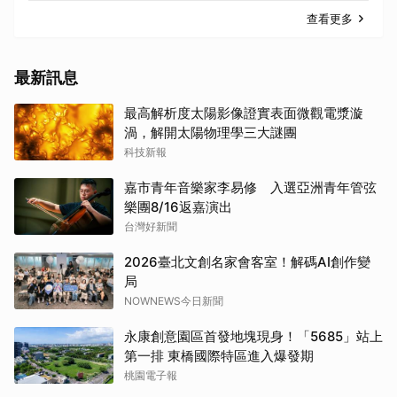
查看更多
最新訊息
最高解析度太陽影像證實表面微觀電漿漩
渦，解開太陽物理學三大謎團
科技新報
嘉市青年音樂家李易修 入選亞洲青年管弦
樂團8/16返嘉演出
台灣好新聞
2026臺北文創名家會客室！解碼AI創作變
局
NOWNEWS今日新聞
永康創意園區首發地塊現身！「5685」站上
第一排 東橋國際特區進入爆發期
桃園電子報