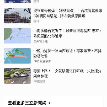
鏡報
挖到童骨後爆「2死5重傷」！台積電嘉義廠
3神明同時駐駕...請布袋戲原因曝
鏡報
白海豚離台更近了！最新路徑再偏西 專家：
暴風圈貼北部近岸
自由電子報
中颱白海豚一路向西逼近！專家示警：不排
除發陸警
EBC 東森新聞
毒駕上路！ 女駕駛隧道口狂飆 失控撞分
隔島翻覆
華視新聞
查看更多三立新聞網