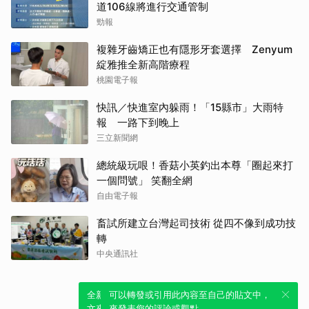
道106線將進行交通管制
勁報
複雜牙齒矯正也有隱形牙套選擇 Zenyum
綻雅推全新高階療程
桃園電子報
快訊／快進室內躲雨！「15縣市」大雨特
報 一路下到晚上
三立新聞網
總統級玩哏！香菇小英釣出本尊「圈起來打
一個問號」 笑翻全網
自由電子報
畜試所建立台灣起司技術 從四不像到成功技
轉
中央通訊社
全新體驗！一鍵引用此內容，透過發布貼
可以轉發或引用此內容至自己的貼文中，
文來輕鬆表達個人立場。
來發表您的評論或觀點。