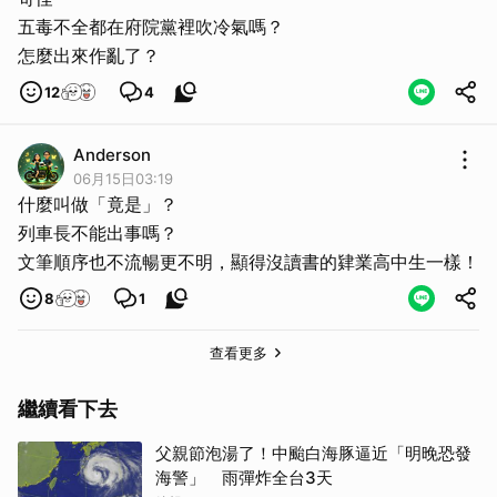
五毒不全都在府院黨裡吹冷氣嗎？
怎麼出來作亂了？
取消
12
4
Anderson
06月15日03:19
什麼叫做「竟是」？
列車長不能出事嗎？
文筆順序也不流暢更不明，顯得沒讀書的肄業高中生一樣！
8
1
查看更多
繼續看下去
父親節泡湯了！中颱白海豚逼近「明晚恐發
海警」 雨彈炸全台3天