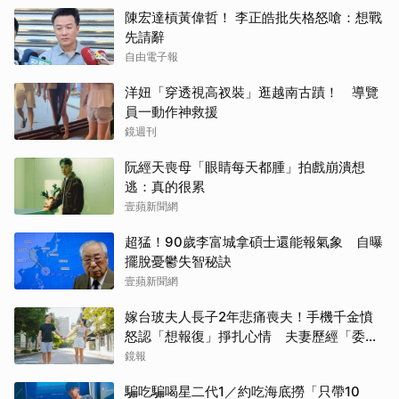
陳宏達槓黃偉哲！ 李正皓批失格怒嗆：想戰
先請辭
自由電子報
洋妞「穿透視高衩裝」逛越南古蹟！ 導覽
員一動作神救援
鏡週刊
阮經天喪母「眼睛每天都腫」拍戲崩潰想
逃：真的很累
壹蘋新聞網
超猛！90歲李富城拿碩士還能報氣象 自曝
擺脫憂鬱失智秘訣
壹蘋新聞網
嫁台玻夫人長子2年悲痛喪夫！手機千金憤
怒認「想報復」掙扎心情 夫妻歷經「委屈
與不平」只能安靜
鏡報
騙吃騙喝星二代1／約吃海底撈「只帶10