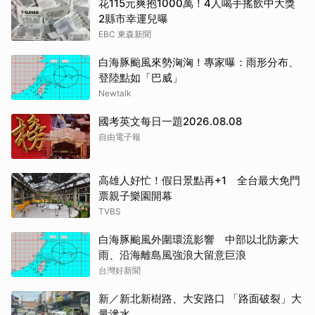
花115元爽抱1000萬！4人喝手搖飲中大獎
2縣市幸運兒曝
EBC 東森新聞
白海豚颱風來勢洶洶！專家曝：雨形分布、
登陸點如「巴威」
Newtalk
國考英文每日一題2026.08.08
自由電子報
高雄人好忙！假日景點再+1 全台最大免門
票親子樂園開幕
TVBS
白海豚颱風外圍環流影響 中部以北防豪大
雨、沿海離島風強浪大留意巨浪
台灣好新聞
新／新北新樹路、大安路口 「路面破裂」大
量滲水