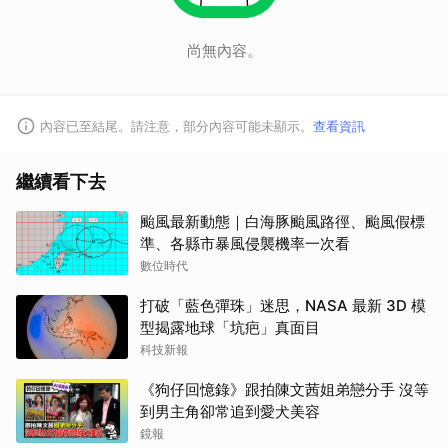
尚無內容。
內容已至結尾。請注意，部分內容可能未顯示。
查看資訊
繼續看下去
颱風最新動態｜白海豚颱風路徑、颱風假標
準、各縣市暴風侵襲機率一次看
數位時代
打破「藍色彈珠」迷思，NASA 最新 3D 模
型揭露地球「坑疤」真面目
科技新報
《狗仔回憶錄》跟拍陳文茜姐弟戀分手 沒等
到男主角卻常追到愛犬美容
鏡報