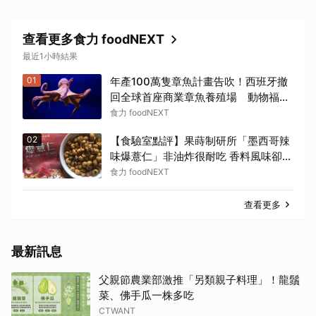
查看更多食力 foodNEXT
最近1小時結果
01
年產100萬隻章魚計畫告吹！西班牙撤
回全球首座商業章魚養殖場 動物福利
爭議未解
食力 foodNEXT
02
【食驗室點評】果蒔制研所「墨西哥辣
味爆薏仁」非油炸很耐吃 香料風味卻蓋
過辣味特色
食力 foodNEXT
查看更多
最新訊息
父親節農業部激推「另類親子料理」！龍鬚
菜、佛手瓜一株多吃
CTWANT