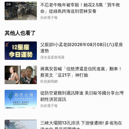
06
不忍老牛晚年被宰殺！她花2.5萬「買牛救
命」從綠島跨海送到雲林安養
自由電子報
其他人也看了
父親節!小孟老師2026年08月08日(六)星座
運勢
清水孟星座塔羅
蔣萬安昔喊「信慈濟還是信民進黨」翻車！
蔡英文「這21字」神打臉
民視新聞網
從防空避難到通訊降速 美日歐等國分享台灣
韌性演習資訊
自由電子報
取消
三峽大壩開13孔排洪 下游慘遭殃! 多省泡在