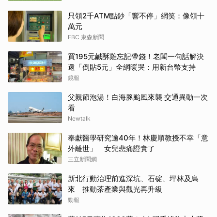
只領2千ATM點鈔「響不停」網笑：像領十
萬元
EBC 東森新聞
買195元鹹酥雞忘記帶錢！老闆一句話解決
還「倒貼5元」全網暖哭：用新台幣支持
鏡報
父親節泡湯！白海豚颱風來襲 交通異動一次
看
Newtalk
奉獻醫學研究逾40年！林慶順教授不幸「意
外離世」 女兒悲痛證實了
三立新聞網
新北行動治理前進深坑、石碇、坪林及烏
來 推動茶產業與觀光再升級
勁報