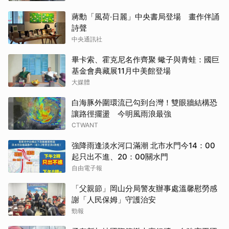
蔣勳「風荷‧日麗」中央書局登場 畫作伴誦
詩聲
中央通訊社
畢卡索、霍克尼名作齊聚 蠍子與青蛙：國巨
基金會典藏展11月中美館登場
大媒體
白海豚外圍環流已勾到台灣！雙眼牆結構恐
讓路徑擺盪 今明風雨浪最強
CTWANT
強降雨逢淡水河口滿潮 北市水門今14：00
起只出不進、20：00關水門
自由電子報
「父親節」岡山分局警友辦事處溫馨慰勞感
謝「人民保姆」守護治安
勁報