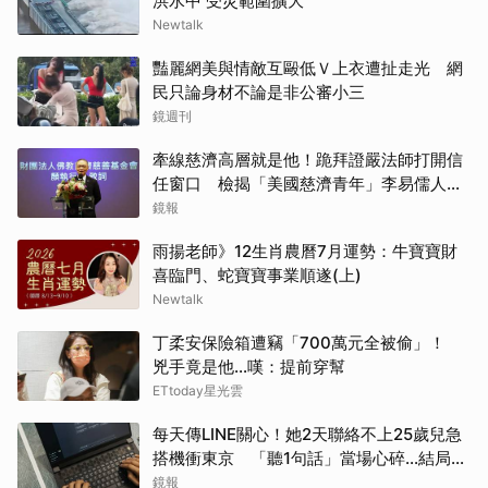
洪水中 受災範圍擴大
Newtalk
豔麗網美與情敵互毆低Ｖ上衣遭扯走光 網
民只論身材不論是非公審小三
鏡週刊
牽線慈濟高層就是他！跪拜證嚴法師打開信
任窗口 檢揭「美國慈濟青年」李易儒人脈
網絡
鏡報
雨揚老師》12生肖農曆7月運勢：牛寶寶財
喜臨門、蛇寶寶事業順遂(上)
Newtalk
丁柔安保險箱遭竊「700萬元全被偷」！
兇手竟是他...嘆：提前穿幫
ETtoday星光雲
每天傳LINE關心！她2天聯絡不上25歲兒急
搭機衝東京 「聽1句話」當場心碎...結局看
哭網
鏡報