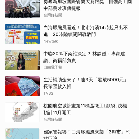
勇奪新加坡國際管樂大賽銀獎 自強高工國
中部藝才班傳捷報
台灣好新聞
白海豚颱風逼近！北市河濱14時起只出不
進 20時陸續關閉疏散門
Newtalk
中聯20％下架誰決定？ 林靜儀：專家建
議、衛福部負責
自由電子報
生活補助金來了！連3天「發放5000元」
長輩匯款入帳
TVBS
桃園航空城計畫第11標區徵工程順利決標
預計11月開工
台灣好新聞
國家警報響！白海豚颱風來襲「3縣市」恐
掀巨浪