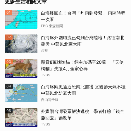
更多生活相關文章
01
白海豚回血！台灣「炸雨到發紫」 雨區時程
一次看
EBC 東森新聞
02
白海豚外圍環流已勾到台灣陸地！路徑南北
擺盪 中部以北豪大雨
台視
03
懸賞8萬找嘸貓！飼主加碼至20萬 「天使
橘貓」失蹤4月全家心碎
TVBS
04
白海豚颱風逼近恐南北擺盪 父親節天氣不穩
中部以北防豪大雨
自由電子報
05
外媒讚台灣發票解決逃稅 學者打臉「錢全
撒回去」籲改革
TVBS