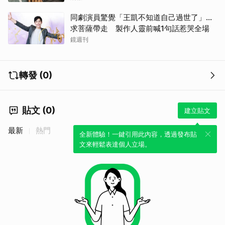
同劇演員驚覺「王凱不知道自己過世了」...
求菩薩帶走 製作人靈前喊1句話惹哭全場
鏡週刊
轉發 (0)
貼文 (0)
建立貼文
最新
熱門
全新體驗！一鍵引用此內容，透過發布貼
文來輕鬆表達個人立場。