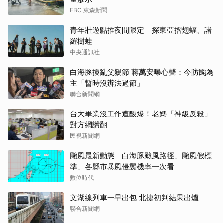
EBC 東森新聞
青年壯遊點推夜間限定 探東亞摺翅蝠、諸
羅樹蛙
中央通訊社
白海豚擾亂父親節 蔣萬安曝心聲：今防颱為
主「暫時沒辦法過節」
聯合新聞網
台大畢業沒工作遭酸爆！老媽「神級反殺」
對方網讚翻
民視新聞網
颱風最新動態｜白海豚颱風路徑、颱風假標
準、各縣市暴風侵襲機率一次看
數位時代
文湖線列車一早出包 北捷初判結果出爐
聯合新聞網