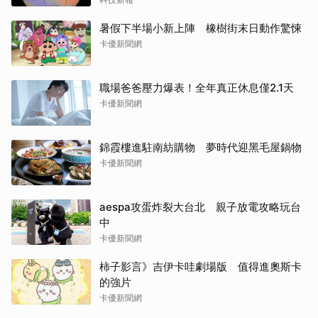
暑假下半場小新上陣 橡樹街末日動作驚悚
卡優新聞網
職場爸爸壓力爆表！全年真正休息僅2.1天
卡優新聞網
錦霞樓進駐南紡購物 夢時代迎黑毛屋鍋物
卡優新聞網
aespa攻蛋炸裂大台北 親子放電攻略玩台
中
卡優新聞網
柿子影言》吉伊卡哇劇場版 值得進奧斯卡
的強片
卡優新聞網