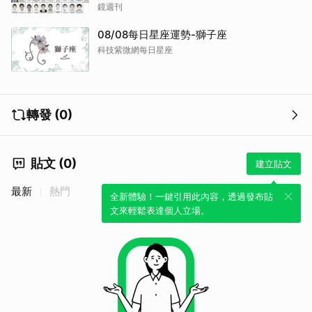
逮
鏡週刊
08/08每日星座運勢-獅子座
科技紫微網每日星座
轉發 (0)
貼文 (0)
建立貼文
最新
熱門
全新體驗！一鍵引用此內容，透過發布貼
文來輕鬆表達個人立場。
取消