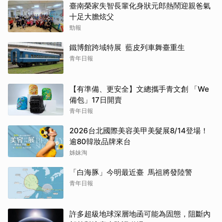
臺南榮家失智長輩化身狀元郎熱鬧迎親爸氣
十足大膽炫父
勁報
鐵博館跨域特展 藍皮列車舞臺重生
青年日報
【有準備、更安全】文總攜手青文創 「We
備包」17日開賣
青年日報
2026台北國際美容美甲美髮展8/14登場！
逾80韓妝品牌來台
姊妹淘
「白海豚」今明最近臺 馬祖將發陸警
青年日報
許多超級地球深層地函可能為固態，阻斷內