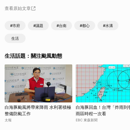
查看原始文章
#市府
#議題
#台南
#都心
#水溝
生活
生活話題：關注颱風動態
白海豚颱風將帶來降雨 水利署積極
白海豚回血！台灣「炸雨到
整備防颱工作
雨區時程一次看
太報
EBC 東森新聞