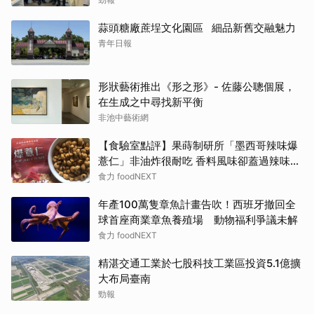
蒜頭糖廠蔗埕文化園區 細品新舊交融魅力
青年日報
形狀藝術推出《形之形》- 佐藤公聰個展，
在生成之中尋找新平衡
非池中藝術網
【食驗室點評】果蒔制研所「墨西哥辣味爆
薏仁」非油炸很耐吃 香料風味卻蓋過辣味特
色
食力 foodNEXT
年產100萬隻章魚計畫告吹！西班牙撤回全
球首座商業章魚養殖場 動物福利爭議未解
食力 foodNEXT
精湛交通工業於七股科技工業區投資5.1億擴
大布局臺南
勁報