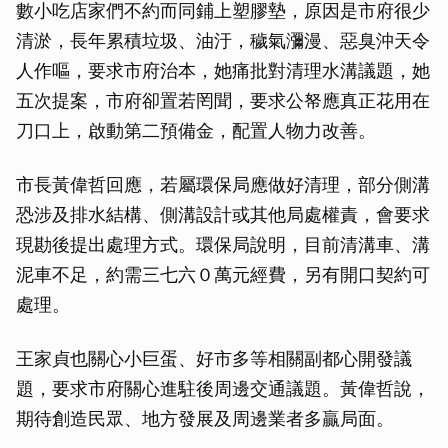
數小吃店家們不約而同鋪上塑膠墊，原因是市府很少
清淤，長年累積垃圾、油汙，穢氣瀰漫、惡臭沖天令
人作嘔，要求市府治本，她痛批對清理水溝議題，她
五次提案，市府卻置若罔聞，要求公帑應真正花用在
刀口上，啟動第二預備金，配置人物力改善。
市長黃偉哲回應，若屬環保局應做好清理，部分側溝
恐涉及排水結構、側溝設計或其他局處權責，會要求
現勘後提出處理方式。環保局說明，目前清溝車、溝
泥車不足，約需三七六０萬元經費，另有開口契約可
處理。
王家貞也關心小巨蛋、好市多等相關副都心開發議
題，要求市府關心進駐後周邊交通議題。黃偉哲說，
期待創造民眾、地方發展及周邊業者多贏局面。