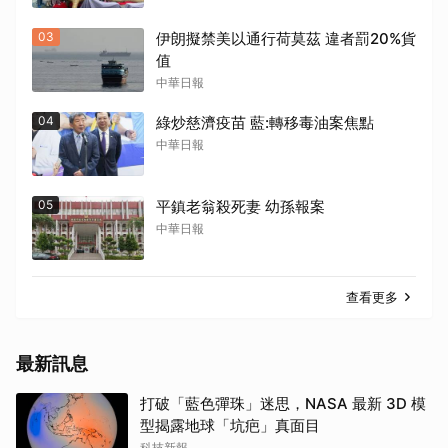
03
伊朗擬禁美以通行荷莫茲 違者罰20%貨
值
中華日報
04
綠炒慈濟疫苗 藍:轉移毒油案焦點
中華日報
05
平鎮老翁殺死妻 幼孫報案
中華日報
查看更多
最新訊息
打破「藍色彈珠」迷思，NASA 最新 3D 模
型揭露地球「坑疤」真面目
科技新報