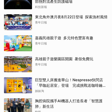
部熱對流產生防護磁場
科技新報
東北角外澳月夜8月22日登場 探索漁村風情
青年日報
嘉義民雄親子遊 多元特色豐富有趣
青年日報
高雄親子遊樂園區開園 暑假免費玩
青年日報
巨型雙人床搬進華山！Nespresso快閃店
「早咖起居室」登場 完成挑戰送咖啡鑰匙
圈
姊妹淘
胸腔病院攜手AI機器人打造長者「智慧護
肺」新生活
勁報