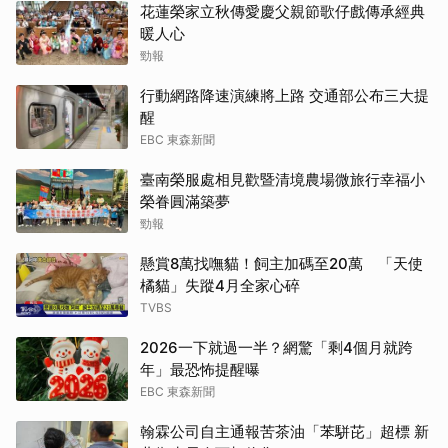
花蓮榮家立秋傳愛慶父親節歌仔戲傳承經典
暖人心
勁報
行動網路降速演練將上路 交通部公布三大提
醒
EBC 東森新聞
臺南榮服處相見歡暨清境農場微旅行幸福小
榮眷圓滿築夢
勁報
懸賞8萬找嘸貓！飼主加碼至20萬 「天使
橘貓」失蹤4月全家心碎
TVBS
2026一下就過一半？網驚「剩4個月就跨
年」最恐怖提醒曝
EBC 東森新聞
翰霖公司自主通報苦茶油「苯駢芘」超標 新