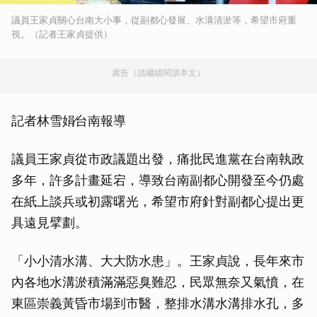
議員王家貞關心台南大小事，從副都心發展、水溝清淤等，希望市府重
視。（記者王家貞提供）
廣告（請繼續閱讀本文）
記者林雪娟∕台南報導
議員王家貞從市政議題出發，痛批民進黨在台南執政
多年，許多計畫延宕，導致台南副都心開發至今仍處
在紙上談兵或初露曙光，希望市府針對副都心提出更
具遠見擘劃。
「小小清水溝、大大防水患」。王家貞說，長年來市
內各地水溝淤積滿滿惡臭難忍，民眾無奈又氣憤，在
東區崇義黃昏市場到市醫，整排水溝水溝排水孔，多