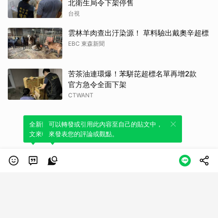
北衛生局令下架停售
台視
雲林羊肉查出汙染源！ 草料驗出戴奧辛超標
EBC 東森新聞
苦茶油連環爆！苯駢芘超標名單再增2款
官方急令全面下架
CTWANT
全新體驗！一鍵引用此內容，透過發布貼
可以轉發或引用此內容至自己的貼文中，
文來輕鬆表達個人立場。
來發表您的評論或觀點。
類別
服務條款
隱私權政策
服務聲明
© LINE Plus Corporation