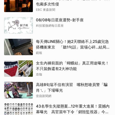
包廂多次性侵
EBC 東森新聞
08/08每日星座運勢-射手座
科技紫微網每日星座
每天傳LINE關心！她2天聯絡不上25歲兒急
搭機衝東京 「聽1句話」當場心碎...結局看
哭網
鏡報
女生內褲前面的「蝴蝶結」真正用途曝光！
不只裝飾還有2大神功能
造咖
高雄8旬翁不信有演習 嘴秋怒嗆員警「騙
肖ㄟ」下場曝光
壹蘋新聞網
43名學生失蹤懸案...12年重大進展！震撼內
幕曝光 高官當年下令「銷毀監視器」今遭