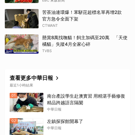
EBC 東森新聞
苦茶油連環爆！苯駢芘超標名單再增2款
官方急令全面下架
CTWANT
懸賞8萬找嘸貓！飼主加碼至20萬 「天使
橘貓」失蹤4月全家心碎
TVBS
查看更多中華日報
最近1小時結果
01
南台產設學生赴澳實習 用精湛手藝修復
精品跨越語言隔閡
中華日報
02
左鎮探探館開幕了
中華日報