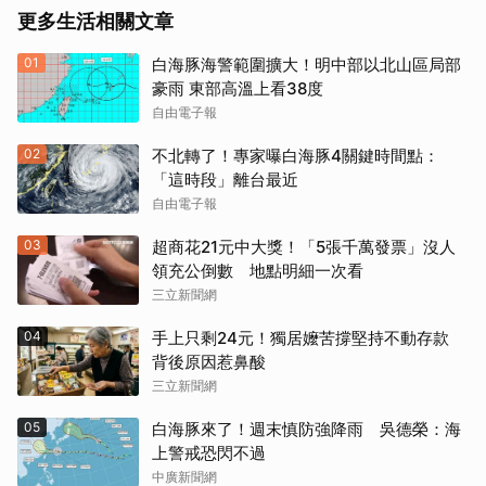
更多生活相關文章
01
白海豚海警範圍擴大！明中部以北山區局部
豪雨 東部高溫上看38度
自由電子報
02
不北轉了！專家曝白海豚4關鍵時間點：
「這時段」離台最近
自由電子報
03
超商花21元中大獎！「5張千萬發票」沒人
領充公倒數 地點明細一次看
三立新聞網
04
手上只剩24元！獨居嬤苦撐堅持不動存款
背後原因惹鼻酸
三立新聞網
05
白海豚來了！週末慎防強降雨 吳德榮：海
上警戒恐閃不過
中廣新聞網