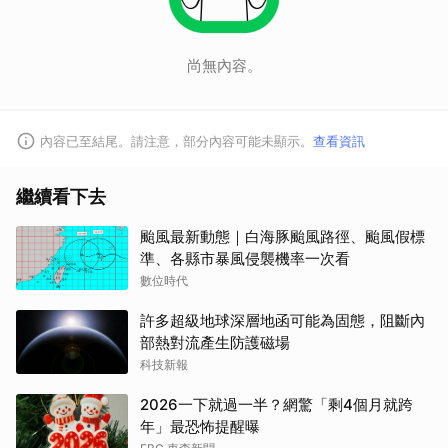
尚無內容。
內容已至結尾。請注意，部分內容可能未顯示。
查看資訊
繼續看下去
颱風最新動態｜白海豚颱風路徑、颱風假標
準、各縣市暴風侵襲機率一次看
數位時代
許多超級地球深層地函可能為固態，阻斷內
部熱對流產生防護磁場
科技新報
2026一下就過一半？網驚「剩4個月就跨
年」最恐怖提醒曝