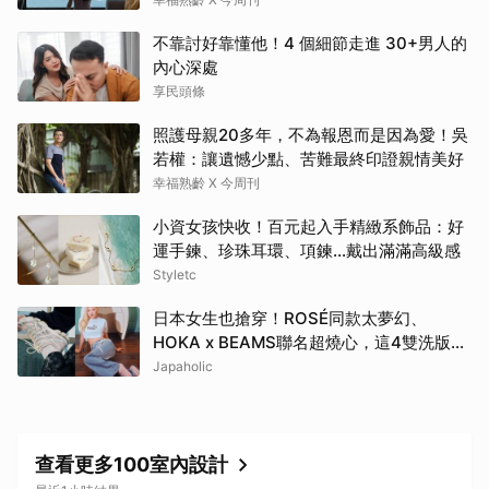
不靠討好靠懂他！4 個細節走進 30+男人的
內心深處
享民頭條
照護母親20多年，不為報恩而是因為愛！吳
若權：讓遺憾少點、苦難最終印證親情美好
幸福熟齡 X 今周刊
小資女孩快收！百元起入手精緻系飾品：好
運手鍊、珍珠耳環、項鍊…戴出滿滿高級感
Styletc
日本女生也搶穿！ROSÉ同款太夢幻、
HOKA x BEAMS聯名超燒心，這4雙洗版社
群神鞋
Japaholic
查看更多100室內設計