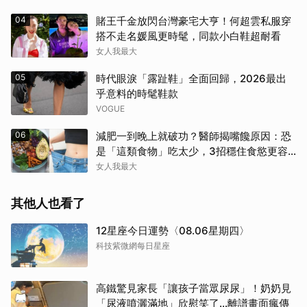
04
賭王千金放閃台灣豪宅大亨！何超雲私服穿
搭不走名媛風更時髦，同款小白鞋超耐看
女人我最大
05
時代眼淚「露趾鞋」全面回歸，2026最出
乎意料的時髦鞋款
VOGUE
06
減肥一到晚上就破功？醫師揭嘴饞原因：恐
是「這類食物」吃太少，3招穩住食慾更容
易瘦！
女人我最大
其他人也看了
12星座今日運勢〈08.06星期四〉
科技紫微網每日星座
高鐵驚見家長「讓孩子當眾尿尿」！奶奶見
「尿液噴灑滿地」欣慰笑了…離譜畫面瘋傳