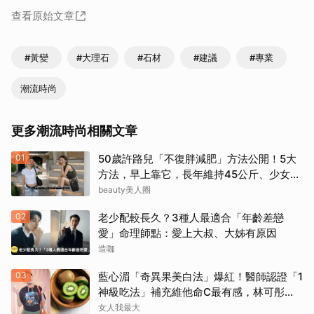
查看原始文章
#黃變
#大理石
#石材
#建議
#專業
潮流時尚
更多潮流時尚相關文章
01
50歲許路兒「不復胖減肥」方法公開！5大
方法，早上靠它，長年維持45公斤、少女感
滿滿
beauty美人圈
02
老少配較長久？3種人最適合「年齡差戀
愛」命理師點：愛上大叔、大姊有原因
造咖
03
藍心湄「奇異果美白法」爆紅！醫師認證「1
神級吃法」補充維他命C最有感，林可彤自
曝從小跟著吃
女人我最大