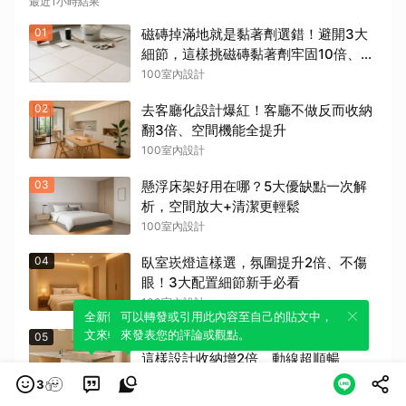
最近1小時結果
01
磁磚掉滿地就是黏著劑選錯！避開3大
細節，這樣挑磁磚黏著劑牢固10倍、不
再脫落
100室內設計
02
去客廳化設計爆紅！客廳不做反而收納
翻3倍、空間機能全提升
100室內設計
03
懸浮床架好用在哪？5大優缺點一次解
析，空間放大+清潔更輕鬆
100室內設計
04
臥室崁燈這樣選，氛圍提升2倍、不傷
眼！3大配置細節新手必看
100室內設計
全新體驗！一鍵引用此內容，透過發布貼
可以轉發或引用此內容至自己的貼文中，
文來輕鬆表達個人立場。
來發表您的評論或觀點。
05
中島電器櫃沒預留，家電擺放超混亂！
這樣設計收納增2倍、動線超順暢
100室內設計
3