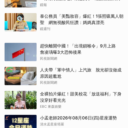
鏡報
泰公務員「美豔妝容」爆紅！1張照吸萬人朝
聖 網無視酸民狂讚：媽媽真漂亮
鏡週刊
趕快離開中國！「出境鎖喉令」9月上路
詹凌瑀曝3大恐怖後果
民視新聞網
人夫帶「軍中情人」上汽旅 脫光卻沒做成
原因超尷尬
民視新聞網
全裸拍片爆紅！甜美校花「放送福利」下身
沒穿好看光光
EBC 東森娛樂
小孟老師2026年08月06日(四)星座運勢
清水孟星座塔羅