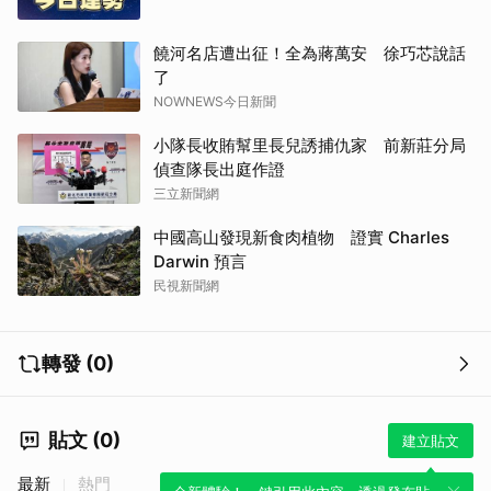
饒河名店遭出征！全為蔣萬安 徐巧芯說話
了
NOWNEWS今日新聞
小隊長收賄幫里長兒誘捕仇家 前新莊分局
偵查隊長出庭作證
三立新聞網
中國高山發現新食肉植物 證實 Charles
Darwin 預言
民視新聞網
轉發 (0)
貼文 (0)
建立貼文
最新
熱門