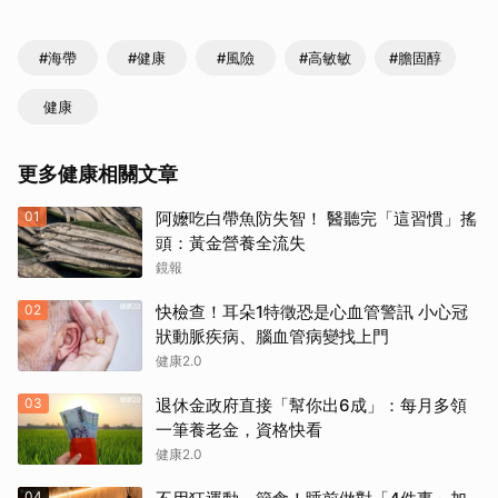
#海帶
#健康
#風險
#高敏敏
#膽固醇
健康
更多健康相關文章
01
阿嬤吃白帶魚防失智！ 醫聽完「這習慣」搖
頭：黃金營養全流失
鏡報
02
快檢查！耳朵1特徵恐是心血管警訊 小心冠
狀動脈疾病、腦血管病變找上門
健康2.0
03
退休金政府直接「幫你出6成」：每月多領
一筆養老金，資格快看
健康2.0
04