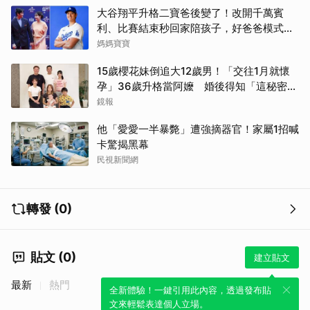
大谷翔平升格二寶爸後變了！改開千萬賓
利、比賽結束秒回家陪孩子，好爸爸模式全
開
媽媽寶寶
15歲櫻花妹倒追大12歲男！「交往1月就懷
孕」36歲升格當阿嬤 婚後得知「這秘密」
傻眼了
鏡報
他「愛愛一半暴斃」遭強摘器官！家屬1招喊
卡驚揭黑幕
民視新聞網
轉發 (0)
貼文 (0)
建立貼文
最新
熱門
全新體驗！一鍵引用此內容，透過發布貼
文來輕鬆表達個人立場。