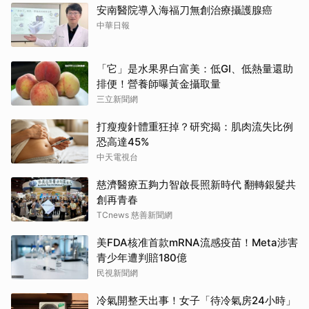
安南醫院導入海福刀無創治療攝護腺癌
中華日報
「它」是水果界白富美：低GI、低熱量還助
排便！營養師曝黃金攝取量
三立新聞網
打瘦瘦針體重狂掉？研究揭：肌肉流失比例
恐高達45%
中天電視台
慈濟醫療五夠力智啟長照新時代 翻轉銀髮共
創再青春
TCnews 慈善新聞網
美FDA核准首款mRNA流感疫苗！Meta涉害
青少年遭判賠180億
民視新聞網
冷氣開整天出事！女子「待冷氣房24小時」