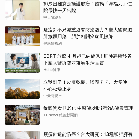
排尿困難竟是攝護腺癌！醫揭「海福刀」住
院最快一天出院
中天電視台
瘦瘦針不只減重還有防癌潛力？臺大醫揭肥
胖族群用藥 肥胖相關癌症風險降
健康醫療網
SBRT 放療 4 月起已納健保 ! 肝肺寡轉移省
下龐大醫療費並兼顧生活品質
Heho健康
立秋到了！皮膚乾癢、喉嚨卡卡、大便硬
小心秋燥上身
中天電視台
從體質看見老化 中醫健檢助銀髮族健康管理
TCnews 慈善新聞網
瘦瘦針還能防癌？台大研究：13種和肥胖有