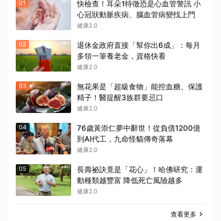
01
快檢查！耳朵1特徵恐是心血管警訊 小
心冠狀動脈疾病、腦血管病變找上門
健康2.0
02
退休金政府直接「幫你出6成」：每月
多領一筆養老金，資格快看
健康2.0
03
無花果是「超級食物」能控血糖、保護
精子！醫提醒3族群要忌口
健康2.0
04
76歲黃崇仁夢中辭世！從負債1200億
到AI代工，九命怪貓傳奇落幕
健康2.0
05
長壽祕訣竟是「花心」！哈佛研究：運
動種類越豐富 降低死亡風險越多
健康2.0
查看更多