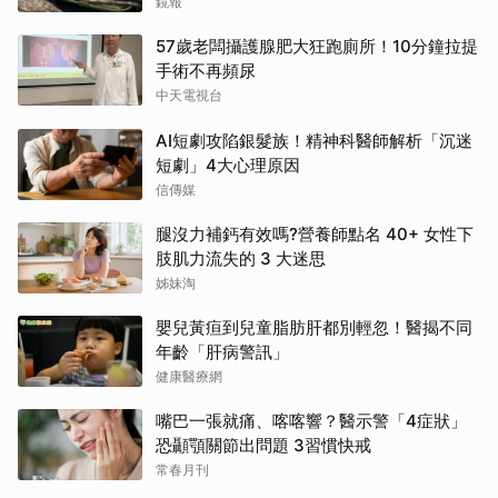
鏡報
57歲老闆攝護腺肥大狂跑廁所！10分鐘拉提
手術不再頻尿
中天電視台
AI短劇攻陷銀髮族！精神科醫師解析「沉迷
短劇」4大心理原因
信傳媒
腿沒力補鈣有效嗎?營養師點名 40+ 女性下
肢肌力流失的 3 大迷思
姊妹淘
嬰兒黃疸到兒童脂肪肝都別輕忽！醫揭不同
年齡「肝病警訊」
健康醫療網
嘴巴一張就痛、喀喀響？醫示警「4症狀」
恐顳顎關節出問題 3習慣快戒
常春月刊