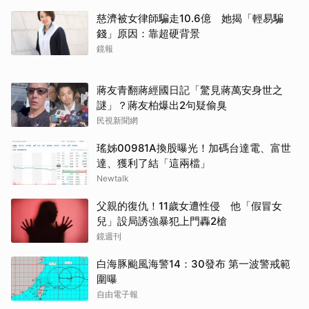
慈濟被女律師騙走10.6億 她揭「輕易騙
錢」原因：靠超硬背景
鏡報
蔣友青翻蔣經國日記「驚見蔣萬安身世之
謎」？蔣友柏爆出2句疑偷臭
民視新聞網
瑤姊00981A換股曝光！加碼台達電、富世
達、獲利了結「這兩檔」
Newtalk
父親的復仇！11歲女遭性侵 他「假冒女
兒」設局誘強暴犯上門轟2槍
鏡週刊
白海豚颱風海警14：30發布 第一波警戒範
圍曝
自由電子報