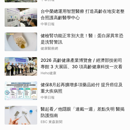
台中榮總運用智慧醫療 打造高齡在地安老整
合照護高齡醫學中心
中華日報
健檢腎功能正常別大意！醫：蛋白尿異常恐
是洗腎警訊
健康醫療網
2026 高齡健康產業博覽會 / 經濟部技術司
專館 3 大展區、30 項高齡健康科技一次看
Heho健康
健保8月起再擴增多項藥品給付 提升癌症及
重大疾病照
中華日報
醫起看／他隱眼「連戴一週」差點失明 醫揭
防護指南
EBC 東森新聞