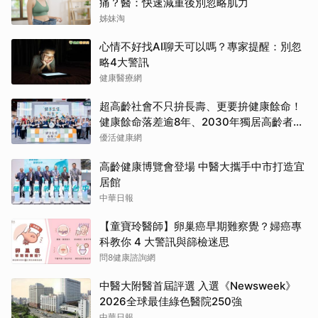
痛？醫：快速減重後別忽略肌力
姊妹淘
心情不好找AI聊天可以嗎？專家提醒：別忽
略4大警訊
健康醫療網
超高齡社會不只拚長壽、更要拚健康餘命！
健康餘命落差逾8年、2030年獨居高齡者估
破百萬戶
優活健康網
高齡健康博覽會登場 中醫大攜手中市打造宜
居館
中華日報
【童寶玲醫師】卵巢癌早期難察覺？婦癌專
科教你 4 大警訊與篩檢迷思
問8健康諮詢網
中醫大附醫首屆評選 入選《Newsweek》
2026全球最佳綠色醫院250強
中華日報