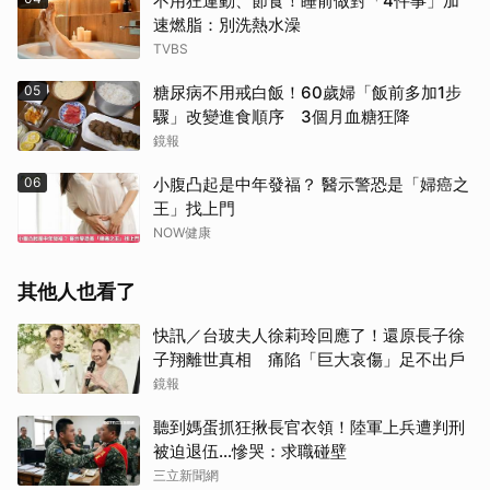
不用狂運動、節食！睡前做對「4件事」加
速燃脂：別洗熱水澡
TVBS
05
糖尿病不用戒白飯！60歲婦「飯前多加1步
驟」改變進食順序 3個月血糖狂降
鏡報
06
小腹凸起是中年發福？ 醫示警恐是「婦癌之
王」找上門
NOW健康
其他人也看了
快訊／台玻夫人徐莉玲回應了！還原長子徐
子翔離世真相 痛陷「巨大哀傷」足不出戶
鏡報
聽到媽蛋抓狂揪長官衣領！陸軍上兵遭判刑
被迫退伍…慘哭：求職碰壁
三立新聞網