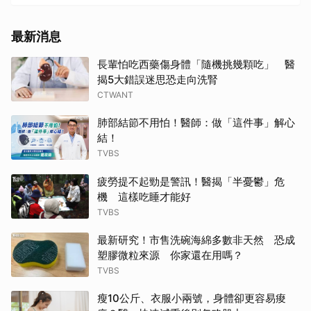
最新消息
長輩怕吃西藥傷身體「隨機挑幾顆吃」 醫
揭5大錯誤迷思恐走向洗腎
CTWANT
肺部結節不用怕！醫師：做「這件事」解心
結！
TVBS
疲勞提不起勁是警訊！醫揭「半憂鬱」危
機 這樣吃睡才能好
TVBS
最新研究！市售洗碗海綿多數非天然 恐成
塑膠微粒來源 你家還在用嗎？
TVBS
瘦10公斤、衣服小兩號，身體卻更容易痠