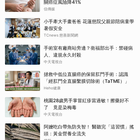
關癌症風險降41%
信傳媒
小手牽大手畫爸爸 花蓮慈院父親節陪病童學
暑假安全
TCnews 慈善新聞網
手術室有廠商站旁邊？衛福部出手：禁碰病
人、違規永久封殺
中天電視台
拯救中低位直腸癌的保留肛門手術：認識
「經肛門全直腸繫膜切除術（TaTME）」
Heho健康
桃園28歲男手掌冒紅疹當過敏！擦藥好不
了 竟是染梅毒
中天電視台
阿嬤吃白帶魚防失智！ 醫聽完「這習慣」搖
頭：黃金營養全流失