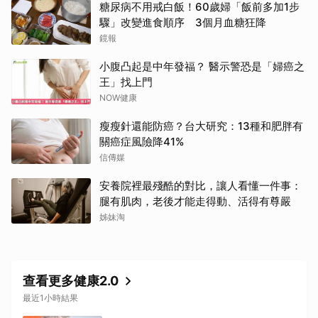
糖尿病不用戒白飯！60歲婦「飯前多加1步
驟」改變進食順序 3個月血糖狂降
鏡報
小腹凸起是中年發福？ 醫示警恐是「婦癌之
王」找上門
NOW健康
瘦瘦針還能防癌？台大研究：13種和肥胖有
關癌症風險降41%
信傳媒
安養院裡最殘酷的對比，讓人看懂一件事：
腿有肌肉，老後才能走得動、活得有尊嚴
姊妹淘
查看更多健康2.0
最近1小時結果