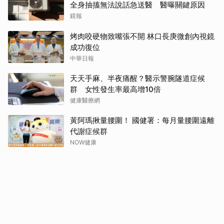
全身抽搐無法說話急送醫 醫曝關鍵原因
鏡報
烤肉咬硬物致嘴張不開 林口長庚微創內視鏡
成功復位
中華日報
天天手麻、半夜痛醒？醫示警腕隧道症候
群 女性發生率最高增10倍
健康醫療網
黃阿瑪揪量腰圍！ 國健署：每月量腰圍遠離
代謝症候群
NOW健康