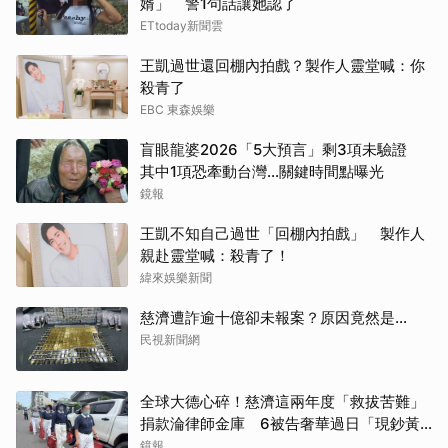
婿」 警1句話讓她認了
ETtoday新聞雲
王凱過世還回棚內拍戲？製作人靈堂喊：你
殺青了
EBC 東森娛樂
盲眼龍婆2026「5大預言」剩3項未驗證
其中1項恐牽動台灣...關鍵時間點曝光
鏡報
王凱不知自己過世「回棚內拍戲」 製作人
親赴靈堂喊：殺青了！
緯來娛樂新聞
慈濟遭詐逾十億卻未報案？原因竟然是...
民視新聞網
全球大德心碎！慈濟這兩年度「救拔苦難」
捐款淪律師金庫 6被告奢華過日「現鈔黃
金淹腳目」
鏡報