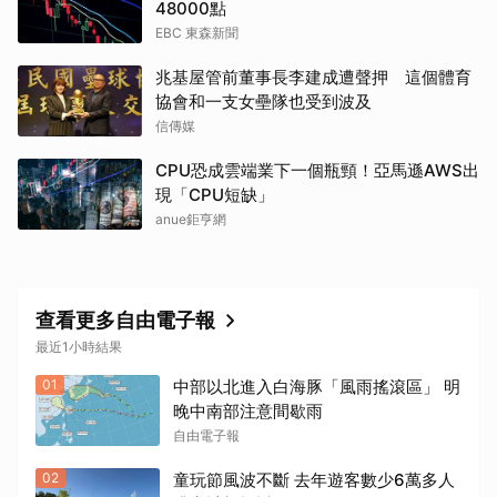
48000點
EBC 東森新聞
取消
兆基屋管前董事長李建成遭聲押 這個體育
協會和一支女壘隊也受到波及
信傳媒
CPU恐成雲端業下一個瓶頸！亞馬遜AWS出
現「CPU短缺」
anue鉅亨網
查看更多自由電子報
最近1小時結果
01
中部以北進入白海豚「風雨搖滾區」 明
晚中南部注意間歇雨
自由電子報
02
童玩節風波不斷 去年遊客數少6萬多人