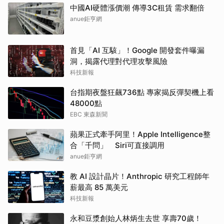
中國AI硬體漲價潮 傳導3C租賃 需求翻倍
anue鉅亨網
首見「AI 互駭」！Google 開發套件曝漏
洞，揭露代理對代理攻擊風險
科技新報
台指期夜盤狂飆736點 專家揭反彈契機上看
48000點
EBC 東森新聞
蘋果正式牽手阿里！Apple Intelligence整
合「千問」 Siri可直接調用
anue鉅亨網
教 AI 設計晶片！Anthropic 研究工程師年
薪最高 85 萬美元
科技新報
永和豆漿創始人林炳生去世 享壽70歲！