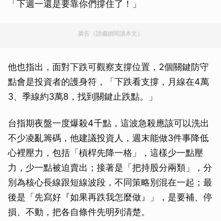
「下週一還是要靠你們撐住了！」
廣告（請繼續閱讀本文）
他也指出，面對下跌可觀察支撐位置，2個關鍵防守
點會是投資者的護身符，「下跌看支撐，月線在4萬
3、季線約3萬8，找到關鍵止跌點。」
台指期夜盤一度爆殺4千點，這波急殺應該可以洗出
不少凌亂籌碼，他建議投資人，週末能做3件事降低
心裡壓力，包括「槓桿先降一格」，這樣少一點壓
力，少一點被迫賣出；接著是「把持股分兩類」，分
別為核心長線跟短線波段，不同策略別混在一起；最
後是「先寫好『如果再跌我怎麼做』」，是要補、停
損、不動，把各自條件先明列清楚。