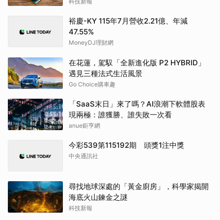
科技新報
裕慶-KY 115年7月營收2.21億、年減
47.55%
MoneyDJ理財網
在花蓮，駕馭「全新進化版 P2 HYBRID」
遇見三種法式生活風景
Go Choice購車趣
「SaaS末日」來了嗎？AI浪潮下軟體股表
現兩極：誰獲勝、誰失敗一次看
anue鉅亨網
今彩539第115192期 頭獎1注中獎
中央通訊社
尋找地球深處的「黃金廚房」，科學家揭開
海底火山鍊金之謎
科技新報