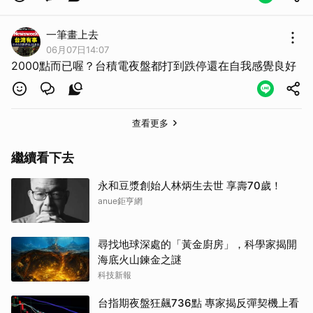
一筆畫上去
06月07日14:07
2000點而已喔？台積電夜盤都打到跌停還在自我感覺良好
查看更多
繼續看下去
永和豆漿創始人林炳生去世 享壽70歲！
anue鉅亨網
尋找地球深處的「黃金廚房」，科學家揭開
海底火山鍊金之謎
科技新報
台指期夜盤狂飆736點 專家揭反彈契機上看