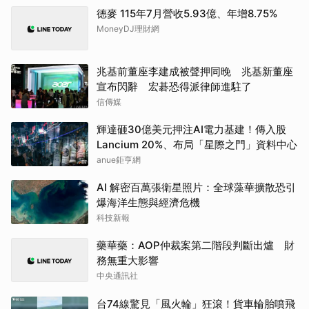
德麥 115年7月營收5.93億、年增8.75%
MoneyDJ理財網
兆基前董座李建成被聲押同晚 兆基新董座
宣布閃辭 宏碁恐得派律師進駐了
信傳媒
輝達砸30億美元押注AI電力基建！傳入股
Lancium 20%、布局「星際之門」資料中心
anue鉅亨網
AI 解密百萬張衛星照片：全球藻華擴散恐引
爆海洋生態與經濟危機
科技新報
藥華藥：AOP仲裁案第二階段判斷出爐 財
務無重大影響
中央通訊社
台74線驚見「風火輪」狂滾！貨車輪胎噴飛