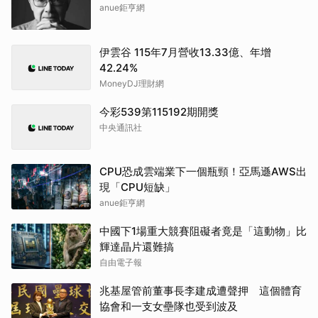
anue鉅亨網
伊雲谷 115年7月營收13.33億、年增
42.24%
MoneyDJ理財網
今彩539第115192期開獎
中央通訊社
CPU恐成雲端業下一個瓶頸！亞馬遜AWS出
現「CPU短缺」
anue鉅亨網
中國下1場重大競賽阻礙者竟是「這動物」比
輝達晶片還難搞
自由電子報
兆基屋管前董事長李建成遭聲押 這個體育
協會和一支女壘隊也受到波及