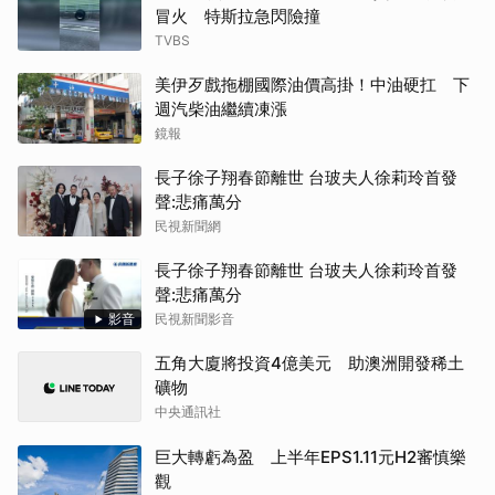
冒火 特斯拉急閃險撞
TVBS
美伊歹戲拖棚國際油價高掛！中油硬扛 下
週汽柴油繼續凍漲
鏡報
長子徐子翔春節離世 台玻夫人徐莉玲首發
聲:悲痛萬分
民視新聞網
長子徐子翔春節離世 台玻夫人徐莉玲首發
聲:悲痛萬分
影音
民視新聞影音
五角大廈將投資4億美元 助澳洲開發稀土
礦物
中央通訊社
巨大轉虧為盈 上半年EPS1.11元H2審慎樂
觀