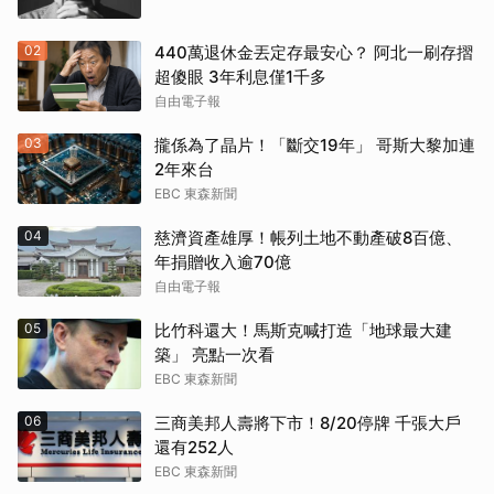
02
440萬退休金丟定存最安心？ 阿北一刷存摺
超傻眼 3年利息僅1千多
自由電子報
03
攏係為了晶片！「斷交19年」 哥斯大黎加連
2年來台
EBC 東森新聞
04
慈濟資產雄厚！帳列土地不動產破8百億、
年捐贈收入逾70億
自由電子報
05
比竹科還大！馬斯克喊打造「地球最大建
築」 亮點一次看
EBC 東森新聞
06
三商美邦人壽將下市！8/20停牌 千張大戶
還有252人
EBC 東森新聞