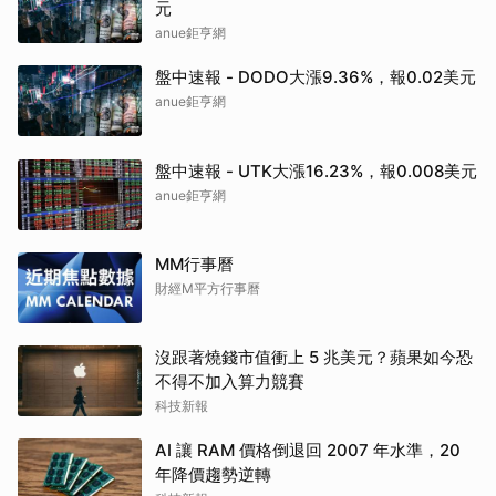
元
anue鉅亨網
盤中速報 - DODO大漲9.36%，報0.02美元
anue鉅亨網
盤中速報 - UTK大漲16.23%，報0.008美元
anue鉅亨網
MM行事曆
財經M平方行事曆
沒跟著燒錢市值衝上 5 兆美元？蘋果如今恐
不得不加入算力競賽
科技新報
AI 讓 RAM 價格倒退回 2007 年水準，20
年降價趨勢逆轉