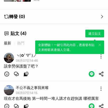
轉發 (0)
貼文 (4)
建立貼文
最新
熱門
全新體驗！一鍵引用此內容，透過發布貼
文來輕鬆表達個人立場。
ヽ(✿ﾟ▽ﾟ)ノ
06月07日14:46
該拿勞保護盤了吧？
不公不義之事我來嘴
06月07日14:15
現在才在馬後炮 第一時間一堆人講才在趕快講 哪裡厲害