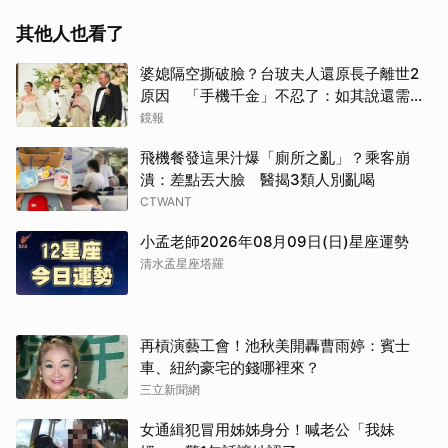
其他人也看了
婆媳隔空撕破臉？台玻夫人還原長子離世2
原因 「手機千金」不忍了：如其說還需要
離開嗎？
鏡報
飛機餐發這果汁爆「廁所之亂」？乘客崩
潰：差點丟大臉 醫揭3類人別亂喝
CTWANT
小孟老師2026年08月09日(日)星座運勢
清水孟星座塔羅
再槓演藝工會！池秋美開轟曹雨婷：賓士
車、紐約豪宅的錢哪裡來？
三立新聞網
女通緝犯冒用姊姊身分！喊老公「我妹