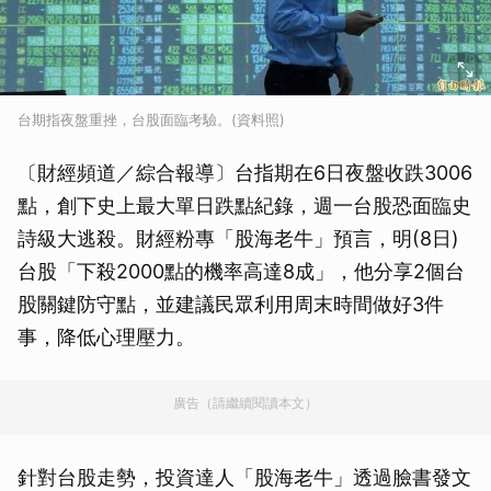
台期指夜盤重挫，台股面臨考驗。(資料照)
〔財經頻道／綜合報導〕台指期在6日夜盤收跌3006
點，創下史上最大單日跌點紀錄，週一台股恐面臨史
詩級大逃殺。財經粉專「股海老牛」預言，明(8日)
台股「下殺2000點的機率高達8成」，他分享2個台
股關鍵防守點，並建議民眾利用周末時間做好3件
事，降低心理壓力。
廣告（請繼續閱讀本文）
針對台股走勢，投資達人「股海老牛」透過臉書發文