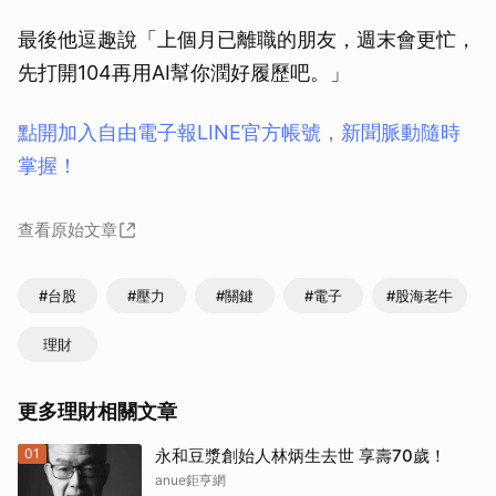
最後他逗趣說「上個月已離職的朋友，週末會更忙，
先打開104再用AI幫你潤好履歷吧。」
點開加入自由電子報LINE官方帳號，新聞脈動隨時
掌握！
查看原始文章
#台股
#壓力
#關鍵
#電子
#股海老牛
理財
更多理財相關文章
01
永和豆漿創始人林炳生去世 享壽70歲！
anue鉅亨網