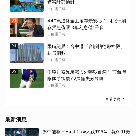
遭審計部檢討
自由電子報
03
440萬退休金丟定存最安心？ 阿北一刷
存摺超傻眼 3年利息僅1千多
自由電子報
04
限時絕景！台中港「台版帕德嫩神殿」
封景倒數
自由電子報
05
中職》被兄弟戰力外轉戰台鋼！ 前台灣
隊國手後援7.2局無失分奪勝
自由電子報
查看更多
最新消息
盤中速報 - Hashflow大跌17.5%，報0.01美