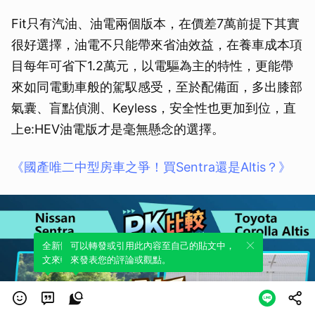
Fit只有汽油、油電兩個版本，在價差7萬前提下其實
很好選擇，油電不只能帶來省油效益，在養車成本項
目每年可省下1.2萬元，以電驅為主的特性，更能帶
來如同電動車般的駕馭感受，至於配備面，多出膝部
氣囊、盲點偵測、Keyless，安全性也更加到位，直
上e:HEV油電版才是毫無懸念的選擇。
《國產唯二中型房車之爭！買Sentra還是Altis？》
全新體驗！一鍵引用此內容，透過發布貼
可以轉發或引用此內容至自己的貼文中，
文來輕鬆表達個人立場。
來發表您的評論或觀點。