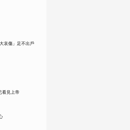
大哀傷」足不出戶
已看見上帝
心