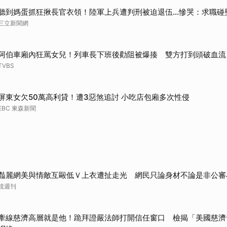
聽到媽蛋抓狂揪長官衣領！陸軍上兵遭判刑被迫退伍…慘哭：求職碰
三立新聞網
阿伯車廂內狂罵女兒！列車長下班後勸阻被爆揍 雙方打到頭破血流
TVBS
屏東女欠50萬高利貸！遭3惡煞追討 小吃店包廂多次性侵
EBC 東森新聞
豔麗網美與情敵互毆低Ｖ上衣遭扯走光 網民只論身材不論是非公審
鏡週刊
牽線慈濟高層就是他！跪拜證嚴法師打開信任窗口 檢揭「美國慈濟