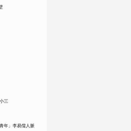
壁
小三
青年」李易儒人脈