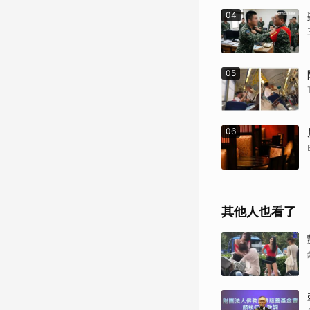
04
05
06
其他人也看了