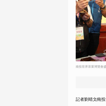
南投世界茶業博覽會
記者劉晴文∕南