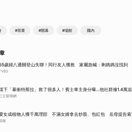
取消
會
#茶業
#開幕
#場館
國內
章
55歲婦八通關登山失聯！同行友人獲救 家屬急喊：剩媽媽沒找到
TVBS
擋下「暴衝特斯拉」救了很多人！賓士車主身分曝…他社群擁1.4萬
三立新聞網
愛女成植物人獲千萬理賠 不滿女婿拿去炒股、包紅包 岳母提告索
鏡報