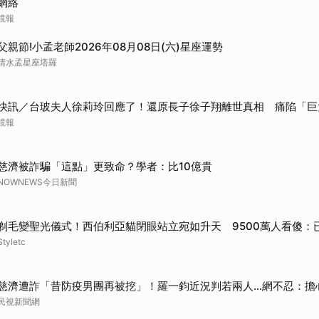
網絡
鏡報
父親節!小孟老師2026年08月08日(六)星座運勢
清水孟星座塔羅
快訊／台玻夫人徐莉玲回應了！還原長子徐子翔離世真相 痛陷「巨
鏡報
慈濟被詐騙「這點」更致命？學者：比10億貴
NOWNEWS今日新聞
剃毛變聖光儀式！西伯利亞貓閉眼站立宛如升天 9500萬人看傻：
Styletc
慈濟遭詐「昔防疫男團再被挖」！羅一鈞近況判若兩人…網不忍：擔
民視新聞網