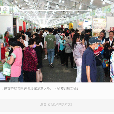
天，優質茶展售區與各場館湧進人潮。（記者劉晴文攝）
廣告（請繼續閱讀本文）