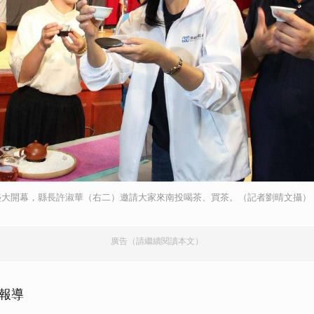
盛大開幕，縣長許淑華（右二）邀請大家來南投喝茶、買茶。（記者劉晴文攝）
廣告（請繼續閱讀本文）
投報導