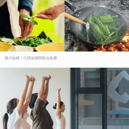
圖片版權 / ⓒ煙波國際觀光集團