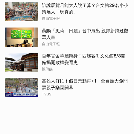
誰說展覽只能大人說了算？台文館29名小小
策展人「玩真的」
自由電子報
蔣勳「風荷．日麗」台中展出 親錄新詩邀觀
眾入畫
自由電子報
百年官舍華麗轉身！西螺客町文化館8/8開
館揭開政權變遷史
觀傳媒
高雄人好忙！假日景點再+1 全台最大免門
票親子樂園開幕
TVBS