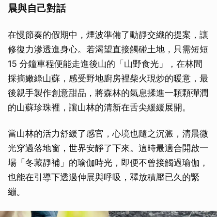
晨與自己對話
在慢節奏的假期中，煙波準備了動靜交織的提案，讓
修復力滲透進身心。若渴望直接觸碰土地，只需短短
15 分鐘車程便能走進後山的「山野食光」，在林間
採摘嫩綠山蘇，感受野地廚房裡柴火現炒的暖意，最
後親手製作創意甜品，將森林的氣息揉進一顆顆彈潤
的山蘇珍珠裡，讓山林的清新在舌尖緩緩展開。
當山林的活力舒緩了感官，心境也隨之沉澱，清晨微
光穿過落地窗，世界安靜了下來。這時最適合開啟一
場「冬藏靜補」的瑜伽時光，即便不曾接觸過瑜伽，
也能在引導下透過伸展與呼吸，釋放積壓已久的緊
繃。