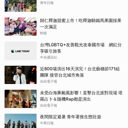
青年日報
歸仁釋迦甜蜜上市！吃釋迦騎鐵馬果園採果
一次滿足
勁報
台灣LGBTQ+友善觀光攻泰國市場 網紅分
享吸引旅客
中央通訊社
近800場演出16天演完！台北藝穗節171組
團隊 接管台北城市角落
自由電子報
未受白海豚颱風影響！直擊台北派對現場 塔
羅占卜＆隨機Rap都是演出
自由電子報
夜間限定避暑 青年署推生態壯遊
中華日報