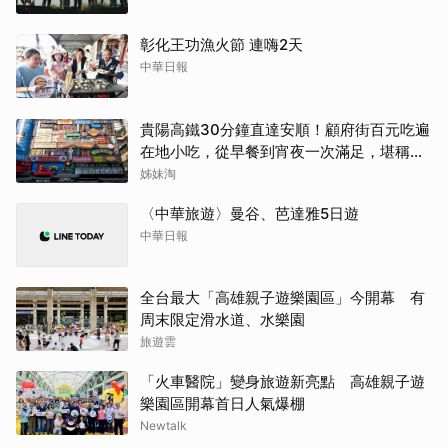
彰化王功漁火節 連嗨2天
中華日報
貴陽高鐵30分鐘直達安順！顧府街百元吃遍
在地小吃，從早餐到宵夜一次滿足，堪稱貴
州「小吃王國」
姊妹淘
〈中華旅遊〉曼谷、芭達雅5日遊
中華日報
全台最大「高雄親子遊樂園區」今開幕 有
周末限定滑水道、水樂園
旅遊雲
「火車醫院」變身旅遊新亮點 高雄親子遊
樂園區開幕首日人氣爆棚
Newtalk