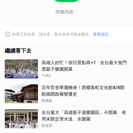
尚無內容。
內容已至結尾。請注意，部分內容可能未顯示。
查看資訊
繼續看下去
高雄人好忙！假日景點再+1 全台最大免門
票親子樂園開幕
TVBS
百年官舍華麗轉身！西螺客町文化館8/8開
館揭開政權變遷史
觀傳媒
全台最大「高雄親子遊樂園區」今開幕 有
周末限定滑水道、水樂園
旅遊雲