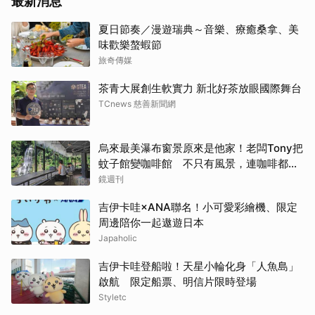
最新消息
夏日節奏／漫遊瑞典～音樂、療癒桑拿、美
味歡樂螯蝦節
旅奇傳媒
茶青大展創生軟實力 新北好茶放眼國際舞台
TCnews 慈善新聞網
烏來最美瀑布窗景原來是他家！老闆Tony把
蚊子館變咖啡館 不只有風景，連咖啡都好
喝到讓人想再來
鏡週刊
吉伊卡哇×ANA聯名！小可愛彩繪機、限定
周邊陪你一起遨遊日本
Japaholic
吉伊卡哇登船啦！天星小輪化身「人魚島」
啟航 限定船票、明信片限時登場
Styletc