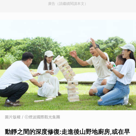
廣告（請繼續閱讀本文）
圖片版權 / ⓒ煙波國際觀光集團
動靜之間的深度修復:走進後山野地廚房,或在早