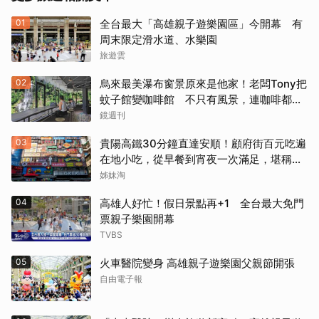
01
全台最大「高雄親子遊樂園區」今開幕 有
周末限定滑水道、水樂園
旅遊雲
02
烏來最美瀑布窗景原來是他家！老闆Tony把
蚊子館變咖啡館 不只有風景，連咖啡都好
喝到讓人想再來
鏡週刊
03
貴陽高鐵30分鐘直達安順！顧府街百元吃遍
在地小吃，從早餐到宵夜一次滿足，堪稱貴
州「小吃王國」
姊妹淘
04
高雄人好忙！假日景點再+1 全台最大免門
票親子樂園開幕
TVBS
05
火車醫院變身 高雄親子遊樂園父親節開張
自由電子報