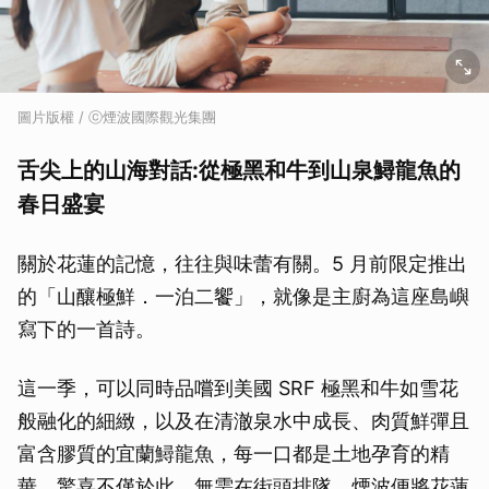
圖片版權 / ⓒ煙波國際觀光集團
舌尖上的山海對話:從極黑和牛到山泉鱘龍魚的
春日盛宴
關於花蓮的記憶，往往與味蕾有關。5 月前限定推出
的「山釀極鮮．一泊二饗」，就像是主廚為這座島嶼
寫下的一首詩。
這一季，可以同時品嚐到美國 SRF 極黑和牛如雪花
般融化的細緻，以及在清澈泉水中成長、肉質鮮彈且
富含膠質的宜蘭鱘龍魚，每一口都是土地孕育的精
華。驚喜不僅於此，無需在街頭排隊，煙波便將花蓮