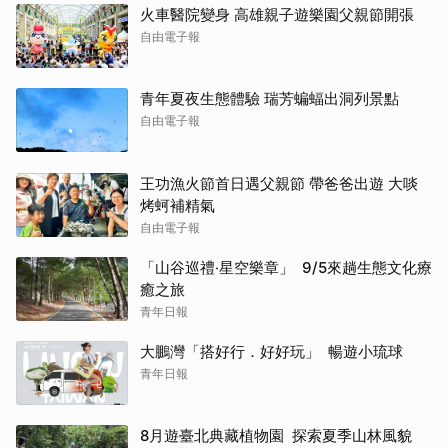
火車醫院變身 高雄親子遊樂園父親節開張
自由電子報
青年夏夜生態體驗 瑞芳蝙蝠出洞列景點
自由電子報
王功漁火節首日遇父親節 帶爸爸出遊 大啖
烤蚵補精氣
自由電子報
「山谷巡禮‧星空樂章」 9/5來趟生態文化療
癒之旅
青年日報
大鵬灣「搭好行．好好玩」 暢遊小琉球
青年日報
8月遊臺北典藏植物園 探索夏季山林風貌