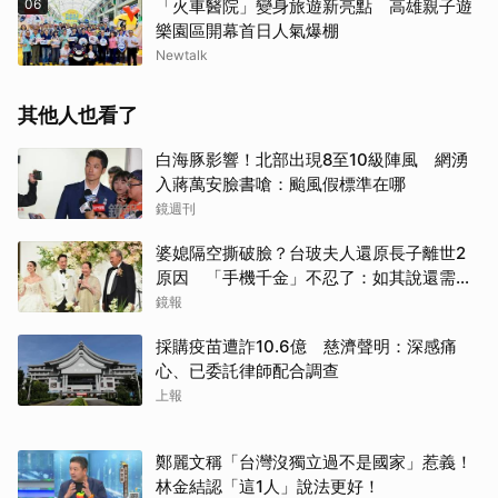
06
「火車醫院」變身旅遊新亮點 高雄親子遊
樂園區開幕首日人氣爆棚
Newtalk
其他人也看了
白海豚影響！北部出現8至10級陣風 網湧
入蔣萬安臉書嗆：颱風假標準在哪
鏡週刊
婆媳隔空撕破臉？台玻夫人還原長子離世2
原因 「手機千金」不忍了：如其說還需要
離開嗎？
鏡報
採購疫苗遭詐10.6億 慈濟聲明：深感痛
心、已委託律師配合調查
上報
鄭麗文稱「台灣沒獨立過不是國家」惹義！
林金結認「這1人」說法更好！