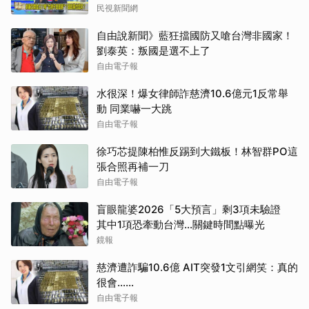
民視新聞網
自由說新聞》藍狂擋國防又嗆台灣非國家！
劉泰英：叛國是選不上了
自由電子報
水很深！爆女律師詐慈濟10.6億元1反常舉
動 同業嚇一大跳
自由電子報
徐巧芯提陳柏惟反踢到大鐵板！林智群PO這
張合照再補一刀
自由電子報
盲眼龍婆2026「5大預言」剩3項未驗證
其中1項恐牽動台灣...關鍵時間點曝光
鏡報
慈濟遭詐騙10.6億 AIT突發1文引網笑：真的
很會……
自由電子報