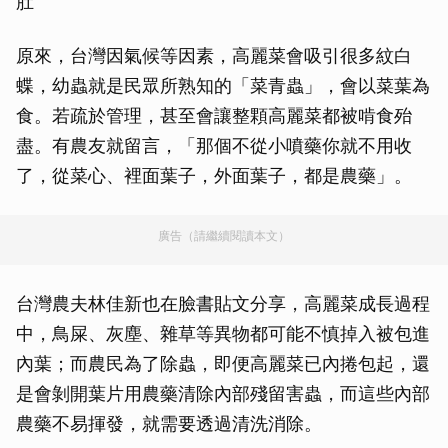
肚
原來，台灣因氣候等因素，高麗菜會吸引很多紋白
蝶，幼蟲就是民眾所熟知的「菜青蟲」，會以菜葉為
食。若疏於管理，甚至會讓整顆高麗菜都被啃食殆
盡。有農友就留言，「那個不從小噴藥你就不用收
了，從菜心、裡面葉子，外面葉子，都是農藥」。
廣告（請繼續閱讀本文）
台灣農夫林佳新也在臉書貼文分享，高麗菜成長過程
中，鳥屎、灰塵、雜草等異物都可能不慎掉入被包進
內葉；而農民為了除蟲，即便高麗菜已內捲包起，還
是會剝開葉片用農藥清除內部殘留害蟲，而這些內部
農藥不易揮發，就需要透過清洗消除。