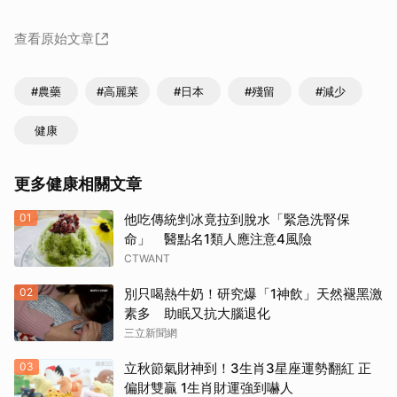
查看原始文章
#農藥
#高麗菜
#日本
#殘留
#減少
健康
更多健康相關文章
01
他吃傳統剉冰竟拉到脫水「緊急洗腎保
命」 醫點名1類人應注意4風險
CTWANT
02
別只喝熱牛奶！研究爆「1神飲」天然褪黑激
素多 助眠又抗大腦退化
三立新聞網
03
立秋節氣財神到！3生肖3星座運勢翻紅 正
偏財雙贏 1生肖財運強到嚇人