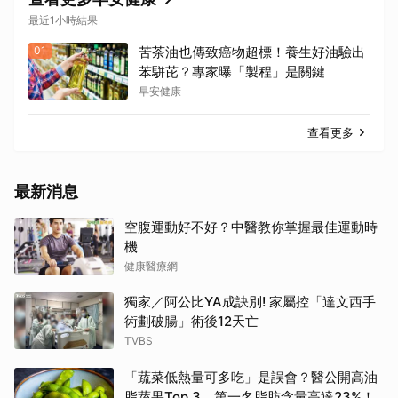
最近1小時結果
01
苦茶油也傳致癌物超標！養生好油驗出
苯駢芘？專家曝「製程」是關鍵
早安健康
查看更多
最新消息
空腹運動好不好？中醫教你掌握最佳運動時
機
健康醫療網
獨家／阿公比YA成訣別! 家屬控「達文西手
術劃破腸」術後12天亡
TVBS
「蔬菜低熱量可多吃」是誤會？醫公開高油
脂蔬果Top 3 第一名脂肪含量高達23%！