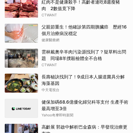
紅肉不是健康殺手！高齡者連吃8週瘦豬
肉 2數值竟下降
CTWANT
父親節重生！他確診第四期胰臟癌 歷經16
個月治療病況穩定
健康醫療網
雲林戴奧辛羊肉污染源找到了？疑草料出問
題 同場8羊撲殺檢體全不合格
CTWANT
長壽秘訣找到了！9成日本人腸道菌具分解
海藻基因
中天電視台
健保加碼68.6億優化婦兒科等支付 生產手術
最高增至3倍
Yahoo奇摩即時新聞
高齡展 郭啟中解析巴金森病：早發現治療更