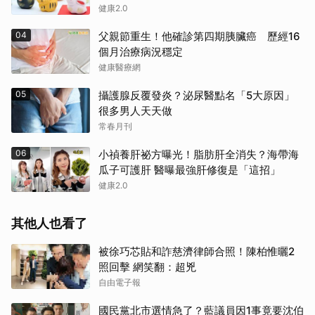
健康2.0
04
父親節重生！他確診第四期胰臟癌 歷經16
個月治療病況穩定
健康醫療網
05
攝護腺反覆發炎？泌尿醫點名「5大原因」
很多男人天天做
常春月刊
06
小禎養肝祕方曝光！脂肪肝全消失？海帶海
瓜子可護肝 醫曝最強肝修復是「這招」
健康2.0
其他人也看了
被徐巧芯貼和詐慈濟律師合照！陳柏惟曬2
照回擊 網笑翻：超兇
自由電子報
國民黨北市選情急了？藍議員因1事竟要沈伯