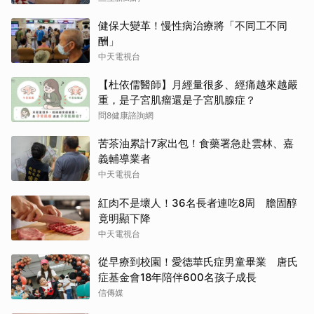
健保大變革！慢性病治療將「不同工不同
酬」
中天電視台
【杜依儒醫師】月經量很多、經痛越來越嚴
重，是子宮肌瘤還是子宮肌腺症？
問8健康諮詢網
苦茶油累計7家出包！食藥署急赴雲林、嘉
義輔導業者
中天電視台
紅肉不是壞人！36名長者連吃8周 膽固醇
竟明顯下降
中天電視台
從早療到校園！愛德華氏症男童畢業 唐氏
症基金會18年陪伴600名孩子成長
信傳媒