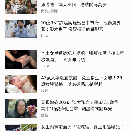
洋退選 本人神回：應該問蔣萬安
民視新聞網
10億BNT詐騙案燒出台中市府！他轟盧秀
燕：潮水退了 沒穿褲子的都現形
Newtalk
本土女星遭經紀人侵犯！騙幫按摩「拐上車
秒強吻」：又沒伸舌頭
TVBS
47歲人妻腹痛就醫 竟直接生下女嬰！26
歲女兒驚呆：以為媽媽只是變胖
鏡報
盲眼龍婆2026「5大預言」剩3項未驗證
其中1項恐牽動台灣...關鍵時間點曝光
鏡報
女生內褲前面的「蝴蝶結」真正用途曝光！