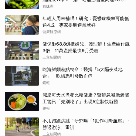
姊妹淘
年輕人周末補眠！研究：憂鬱症機率可能低
逾4成 專家提醒適當就好
健康醫療網
健保砸68.8億挺婦兒、護理師！生產給付飆
3倍 11萬產婦最快9月受惠
三立新聞網
吃海鮮麵差點喪命！醫揭「5大隔夜菜地
雷」 吃錯恐引發敗血症
鏡報
減脂每天水煮餐比較健康？醫師急喊膽囊罷
工警訊「先別吃了」出現5症狀快就醫
鏡報
不用跑跑跳跳！研究曝「1動作可降血壓」：
勝過游泳、重訓
三立新聞網