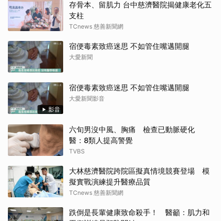
存骨本、留肌力 台中慈濟醫院揭健康老化五
支柱
TCnews 慈善新聞網
宿便毒素致癌迷思 不如管住嘴邁開腿
大愛新聞
宿便毒素致癌迷思 不如管住嘴邁開腿
大愛新聞影音
影音
六旬男沒中風、胸痛 檢查已動脈硬化
醫：8類人提高警覺
TVBS
大林慈濟醫院跨院區擬真情境競賽登場 模
擬實戰演練提升醫療品質
TCnews 慈善新聞網
跌倒是長輩健康致命殺手！ 醫籲：肌力和