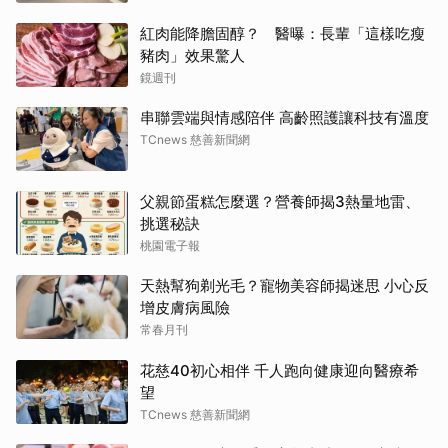
紅肉能降膽固醇？ 醫曝：長輩「這樣吃瘦
豬肉」效果驚人
鏡週刊
串聯雲端與情感陪伴 高齡照護讓科技有溫度
TCnews 慈善新聞網
父親節蛋糕怎麼選？營養師揭3熱量地雷、
挑選秘訣
桃園電子報
天熱幫狗剃光毛？寵物美容師揭迷思 小心反
增皮膚病風險
常春月刊
花慈40初心相伴 千人跑向健康迎向醫療希
望
TCnews 慈善新聞網