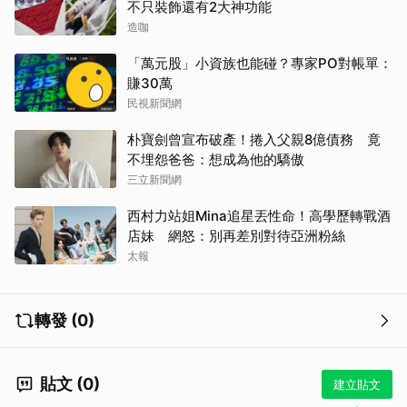
不只裝飾還有2大神功能
造咖
「萬元股」小資族也能碰？專家PO對帳單：
賺30萬
民視新聞網
朴寶劍曾宣布破產！捲入父親8億債務 竟
不埋怨爸爸：想成為他的驕傲
三立新聞網
西村力站姐Mina追星丟性命！高學歷轉戰酒
店妹 網怒：別再差別對待亞洲粉絲
太報
轉發 (0)
取消
貼文 (0)
建立貼文