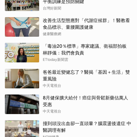
平衡訓練是預防關鍵
台灣好新聞
改善生活型態應對「代謝症候群」！醫教看
食品標示、量腰圍護健康
健康醫療網
「毒油20％標準」專家建議、衛福部拍板
林靜儀：我們會負責
ETtoday新聞雲
爸爸最近變健忘了？醫揭「基因＋生活」雙
重風險
中天電視台
8月健保擴大給付！癌症與骨鬆新藥估萬人
受惠
中天電視台
撞到頭沒出血卻一直頭暈？腦震盪後遺症 中
醫調理有解
NOW健康