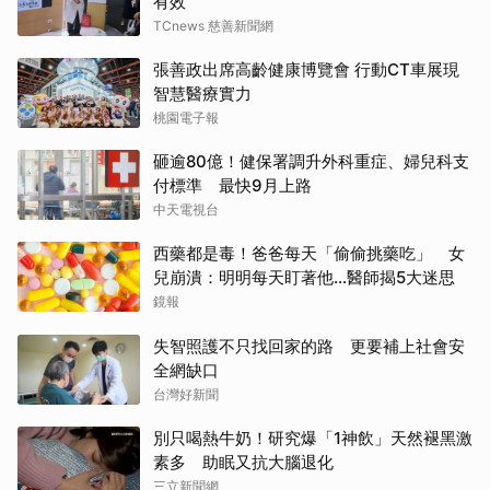
有效
TCnews 慈善新聞網
張善政出席高齡健康博覽會 行動CT車展現
智慧醫療實力
桃園電子報
砸逾80億！健保署調升外科重症、婦兒科支
付標準 最快9月上路
中天電視台
西藥都是毒！爸爸每天「偷偷挑藥吃」 女
兒崩潰：明明每天盯著他…醫師揭5大迷思
鏡報
失智照護不只找回家的路 更要補上社會安
全網缺口
台灣好新聞
別只喝熱牛奶！研究爆「1神飲」天然褪黑激
素多 助眠又抗大腦退化
三立新聞網