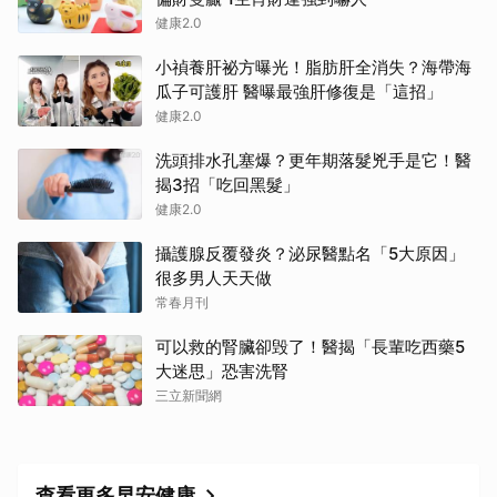
健康2.0
小禎養肝祕方曝光！脂肪肝全消失？海帶海
瓜子可護肝 醫曝最強肝修復是「這招」
健康2.0
洗頭排水孔塞爆？更年期落髮兇手是它！醫
揭3招「吃回黑髮」
健康2.0
攝護腺反覆發炎？泌尿醫點名「5大原因」
很多男人天天做
常春月刊
可以救的腎臟卻毁了！醫揭「長輩吃西藥5
大迷思」恐害洗腎
三立新聞網
查看更多早安健康