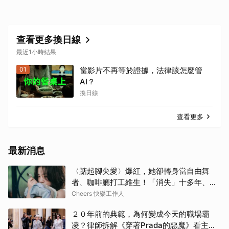
查看更多換日線
最近1小時結果
01
當影片不再等於證據，法律該怎麼管
AI？
換日線
查看更多
最新消息
〈踮起腳尖愛〉爆紅，她卻轉身當自由舞
者、咖啡廳打工維生！「消失」十多年、回
歸獲金曲獎，洪佩瑜：「我這輩子應該都想
Cheers 快樂工作人
當一個新人。」
２０年前的典範，為何變成今天的職場霸
凌？律師拆解《穿著Prada的惡魔》看主管