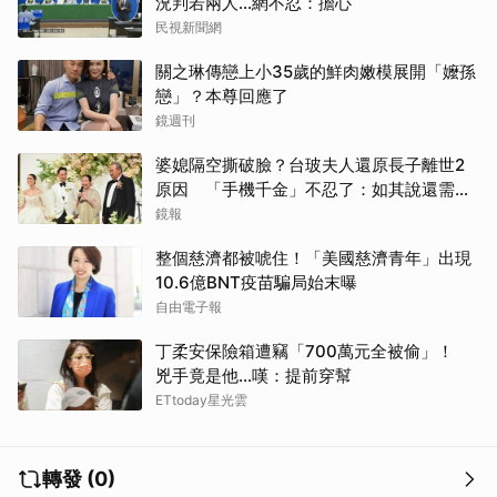
況判若兩人…網不忍：擔心
民視新聞網
關之琳傳戀上小35歲的鮮肉嫩模展開「嬤孫
戀」？本尊回應了
鏡週刊
婆媳隔空撕破臉？台玻夫人還原長子離世2
原因 「手機千金」不忍了：如其說還需要
離開嗎？
鏡報
整個慈濟都被唬住！「美國慈濟青年」出現
10.6億BNT疫苗騙局始末曝
自由電子報
丁柔安保險箱遭竊「700萬元全被偷」！
兇手竟是他...嘆：提前穿幫
ETtoday星光雲
轉發 (0)