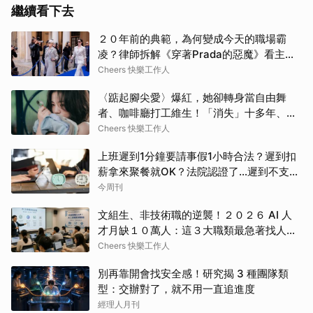
繼續看下去
２０年前的典範，為何變成今天的職場霸
凌？律師拆解《穿著Prada的惡魔》看主管
最易踩線的４大霸凌樣態、跨世代溝通避雷
Cheers 快樂工作人
指南
〈踮起腳尖愛〉爆紅，她卻轉身當自由舞
者、咖啡廳打工維生！「消失」十多年、回
歸獲金曲獎，洪佩瑜：「我這輩子應該都想
Cheers 快樂工作人
當一個新人。」
上班遲到1分鐘要請事假1小時合法？遲到扣
薪拿來聚餐就OK？法院認證了…遲到不支薪
這樣算
今周刊
文組生、非技術職的逆襲！２０２６ AI 人
才月缺１０萬人：這３大職類最急著找人、
薪資最高狂漲６９%
Cheers 快樂工作人
別再靠開會找安全感！研究揭 3 種團隊類
型：交辦對了，就不用一直追進度
經理人月刊