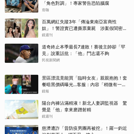
「角色對調」！專家警告恐陷腦腐
造咖
百萬網紅失蹤3年「傳淪東南亞富商性
奴」！警證實已遭撕票棄屍 涉案假閨密近
況曝光
鏡週刊
道奇終止本季最長7連敗！賽後主帥卻「罕
見」說重話批：「他」鬥志還不夠
民視新聞網
景區漂流竟能買「臨時女友」親親抱抱！套
餐暗黑價碼曝光…客服：內容「稍微有一點
尺度」
鏡報
陽台內褲沾滿精液！新北人妻調監視器 驚
覺是「他」拿來磨蹭射精
鏡週刊
慈濟遭詐「昔防疫男團再被挖」！羅一鈞近