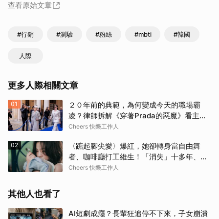
查看原始文章
#行銷
#測驗
#粉絲
#mbti
#韓國
人際
更多人際相關文章
01
２０年前的典範，為何變成今天的職場霸
凌？律師拆解《穿著Prada的惡魔》看主管
最易踩線的４大霸凌樣態、跨世代溝通避雷
Cheers 快樂工作人
指南
02
〈踮起腳尖愛〉爆紅，她卻轉身當自由舞
者、咖啡廳打工維生！「消失」十多年、回
歸獲金曲獎，洪佩瑜：「我這輩子應該都想
Cheers 快樂工作人
當一個新人。」
其他人也看了
AI短劇成癮？長輩狂追停不下來，子女崩潰