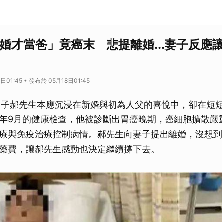
新婚才當爸」竟癌末 悲提離婚...妻子反應
日01:45 • 發布於 05月18日01:45
男子郝先生本應沉浸在新婚與初為人父的喜悅中，卻在短
年9月的健康檢查，他被診斷出胃癌晚期，癌細胞擴散嚴
療與免疫治療控制病情。郝先生向妻子提出離婚，沒想到
藥費，讓郝先生感動也決定繼續撐下去。