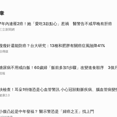
章
7年內連罹2癌！她「愛吃3款點心」惹禍 醫警告不戒早晚有肝癌
三立新聞網
瘦瘦針還能防癌？台大研究：13種和肥胖有關癌症風險降41%
信傳媒
糖尿病不用戒白飯！60歲婦「飯前多加1步驟」改變進食順序 3個
鏡報
快檢查！耳朵1特徵恐是心血管警訊 小心冠狀動脈疾病、腦血管病變
健康2.0
小腹凸起是中年發福？ 醫示警恐是「婦癌之王」找上門