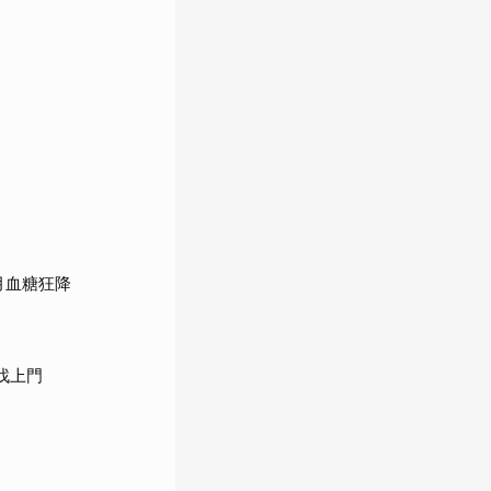
月血糖狂降
找上門