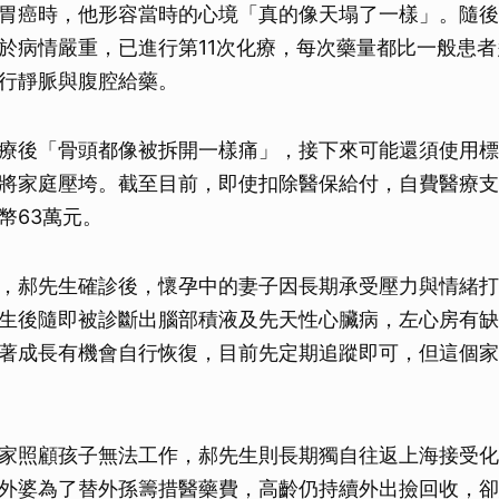
胃癌時，他形容當時的心境「真的像天塌了一樣」。隨後
於病情嚴重，已進行第11次化療，每次藥量都比一般患者
行靜脈與腹腔給藥。
療後「骨頭都像被拆開一樣痛」，接下來可能還須使用標
將家庭壓垮。截至目前，即使扣除醫保給付，自費醫療支
幣63萬元。
，郝先生確診後，懷孕中的妻子因長期承受壓力與情緒打
生後隨即被診斷出腦部積液及先天性心臟病，左心房有缺
著成長有機會自行恢復，目前先定期追蹤即可，但這個家
家照顧孩子無法工作，郝先生則長期獨自往返上海接受化
外婆為了替外孫籌措醫藥費，高齡仍持續外出撿回收，卻