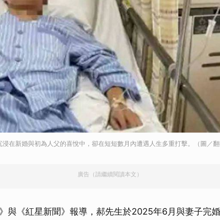
應沉浸在新婚與初為人父的喜悅中，卻在短短數月內遭遇人生多重打擊。（圖／
廣告（請繼續閱讀本文）
》與《紅星新聞》報導，郝先生於2025年6月與妻子完