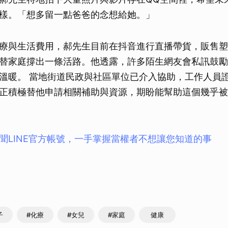
取消
樣。「想多留一點爸爸的念想給她。」
療與生活費用，郝先生目前在抖音進行直播帶貨，販售塑
替家庭撐出一條活路。他透露，許多陌生網友會私訊鼓勵
溫暖。 當地街道民政與社區單位已介入協助，工作人員
正積極替他申請相關補助與資源，期盼能幫助這個幾乎被
聞LINE官方帳號，一手掌握當權者不想讓您知道的事
子
#化療
#女兒
#家庭
健康