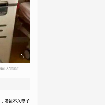
翻攝自大皖新聞）
婚，婚後不久妻子