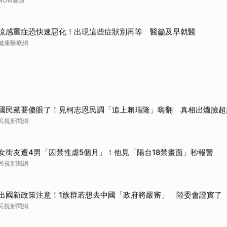
NOW健康
流感重症恐快速惡化！出現這些症狀別再等 醫籲及早就醫
健康醫療網
國民黨要傻眼了！見柯志恩民調「追上賴瑞隆」嗨翻 真相出爐臉超
民視新聞網
女街友遭4男「囚禁性虐5個月」！他見「陽台18禁畫面」秒報警
民視新聞網
出國新政策注意！1族群若想去中國「政府將嚴審」 陸委會證實了
民視新聞網