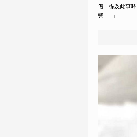
傷。提及此事時
費……」