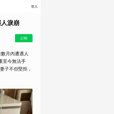
登入
讓人淚崩
訂閱
短數月內遭遇人
重至今無法手
妻子不但堅拒，