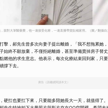
強，面對大筆醫藥費，他一邊接受化療，一邊直播帶貨貼補家用。（圖／翻攝自
打擊，郝先生曾多次向妻子提出離婚，「我不想拖累她，
子始終不願放棄，不僅拒絕離婚，甚至準備賣掉房子替丈
點燃他的求生意志。他表示，每次化療結束回到家，只要
續撐下去。
廣告（請繼續閱讀本文）
，硬扛也要扛下來，只要能多陪她長大一天，就值得了。
郝先生特地拍下大量照片與影片存在QQ空間裡，希望未