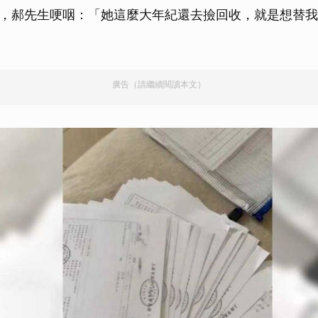
，郝先生哽咽：「她這麼大年紀還去撿回收，就是想替我
廣告（請繼續閱讀本文）