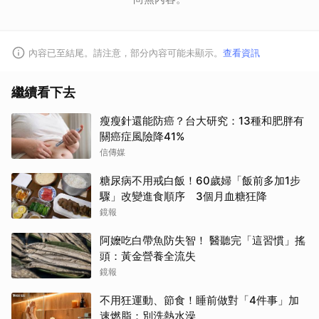
內容已至結尾。請注意，部分內容可能未顯示。
查看資訊
繼續看下去
瘦瘦針還能防癌？台大研究：13種和肥胖有
關癌症風險降41%
信傳媒
糖尿病不用戒白飯！60歲婦「飯前多加1步
驟」改變進食順序 3個月血糖狂降
鏡報
阿嬤吃白帶魚防失智！ 醫聽完「這習慣」搖
頭：黃金營養全流失
鏡報
不用狂運動、節食！睡前做對「4件事」加
取消
速燃脂：別洗熱水澡