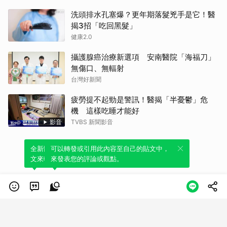
洗頭排水孔塞爆？更年期落髮兇手是它！醫
揭3招「吃回黑髮」
健康2.0
攝護腺癌治療新選項 安南醫院「海福刀」
無傷口、無輻射
台灣好新聞
疲勞提不起勁是警訊！醫揭「半憂鬱」危
機 這樣吃睡才能好
影音
TVBS 新聞影音
全新體驗！一鍵引用此內容，透過發布貼
可以轉發或引用此內容至自己的貼文中，
文來輕鬆表達個人立場。
來發表您的評論或觀點。
類別
服務條款
隱私權政策
服務聲明