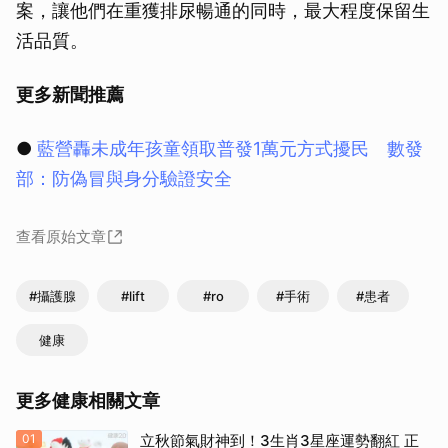
案，讓他們在重獲排尿暢通的同時，最大程度保留生
活品質。
更多新聞推薦
●
藍營轟未成年孩童領取普發1萬元方式擾民 數發
部：防偽冒與身分驗證安全
查看原始文章
#攝護腺
#lift
#ro
#手術
#患者
健康
更多健康相關文章
01
立秋節氣財神到！3生肖3星座運勢翻紅 正