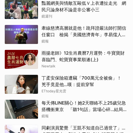
豔麗網美與情敵互毆低Ｖ上衣遭扯走光 網
民只論身材不論是非公審小三
鏡週刊
牽線慈濟高層就是他！跪拜證嚴法師打開信
任窗口 檢揭「美國慈濟青年」李易儒人脈
網絡
鏡報
雨揚老師》12生肖農曆7月運勢：牛寶寶財
喜臨門、蛇寶寶事業順遂(上)
Newtalk
丁柔安保險箱遭竊「700萬元全被偷」！
兇手竟是他...嘆：提前穿幫
ETtoday星光雲
每天傳LINE關心！她2天聯絡不上25歲兒急
搭機衝東京 「聽1句話」當場心碎...結局看
哭網
鏡報
同劇演員驚覺「王凱不知道自己過世了」...