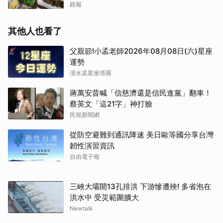
鏡報
其他人也看了
父親節!小孟老師2026年08月08日(六)星座
運勢
清水孟星座塔羅
蔣萬安昔喊「信慈濟還是信民進黨」翻車！
蔡英文「這21字」神打臉
民視新聞網
從防空避難到通訊降速 美日歐等國分享台灣
韌性演習資訊
自由電子報
三峽大壩開13孔排洪 下游慘遭殃! 多省泡在
洪水中 受災範圍擴大
Newtalk