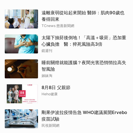
遠離衰弱從站起來開始 醫師：肌肉90歲也
養得回來
TCnews 慈善新聞網
太陽下抽菸後倒地！「高溫＋吸菸」恐加重
心臟負擔 醫：猝死風險高3倍
鏡週刊
睡前關燈就能護腦？夜間光害恐悄悄拉高失
智風險
姊妹淘
8月8日 父親節
Heho健康
剛果伊波拉疫情告急 WHO建議展開Ervebo
疫苗試驗
民視新聞網