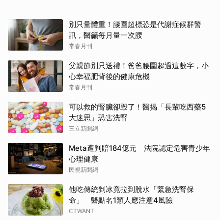
別只量體重！腰圍超標恐是代謝症候群警
訊，醫籲每月量一次腰
常春月刊
父親節別只送禮！爸爸腰圍超過這數字，小
心幸福肥背後的健康危機
常春月刊
可以救的腎臟卻毁了！醫揭「長輩吃西藥5
大迷思」恐害洗腎
三立新聞網
Meta遭判賠184億元 法院認定危害青少年
心理健康
民視新聞網
他吃傳統剉冰竟拉到脫水「緊急洗腎保
命」 醫點名1類人應注意4風險
CTWANT