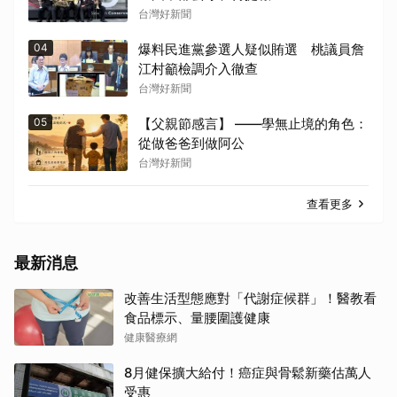
台灣好新聞
04
爆料民進黨參選人疑似賄選 桃議員詹
江村籲檢調介入徹查
台灣好新聞
05
【父親節感言】 ——學無止境的角色：
從做爸爸到做阿公
台灣好新聞
查看更多
最新消息
改善生活型態應對「代謝症候群」！醫教看
食品標示、量腰圍護健康
健康醫療網
8月健保擴大給付！癌症與骨鬆新藥估萬人
受惠