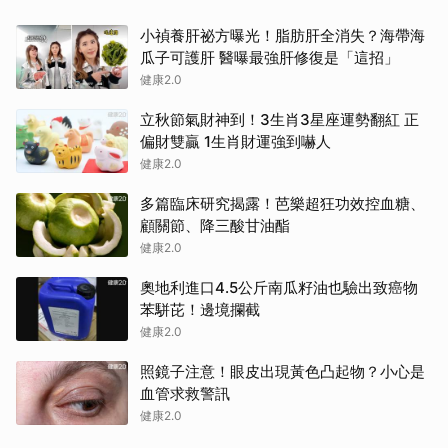
小禎養肝祕方曝光！脂肪肝全消失？海帶海
瓜子可護肝 醫曝最強肝修復是「這招」
健康2.0
立秋節氣財神到！3生肖3星座運勢翻紅 正
偏財雙贏 1生肖財運強到嚇人
健康2.0
多篇臨床研究揭露！芭樂超狂功效控血糖、
顧關節、降三酸甘油酯
健康2.0
奧地利進口4.5公斤南瓜籽油也驗出致癌物
苯駢芘！邊境攔截
健康2.0
照鏡子注意！眼皮出現黃色凸起物？小心是
血管求救警訊
健康2.0