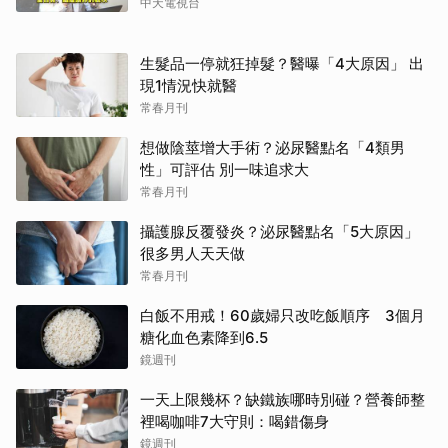
中天電視台
生髮品一停就狂掉髮？醫曝「4大原因」 出
現1情況快就醫
常春月刊
想做陰莖增大手術？泌尿醫點名「4類男
性」可評估 別一味追求大
常春月刊
攝護腺反覆發炎？泌尿醫點名「5大原因」
很多男人天天做
常春月刊
白飯不用戒！60歲婦只改吃飯順序 3個月
糖化血色素降到6.5
鏡週刊
一天上限幾杯？缺鐵族哪時別碰？營養師整
裡喝咖啡7大守則：喝錯傷身
鏡週刊