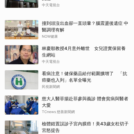
中天電視台
撞到頭沒出血卻一直頭暈？腦震盪後遺症 中
醫調理有解
NOW健康
林慶順教授4月意外離世 女兒證實保留養
生網站
中天電視台
看病注意！健保藥品給付範圍擴增了 「抗
癌藥也入列」名單全曝光
民視新聞網
慈大人醫菲揚赴菲參與義診 體會貧病與醫者
大愛
TCnews 慈善新聞網
檢體錯置誤診子宮內膜癌！美43歲女枉切子
宮怒提告