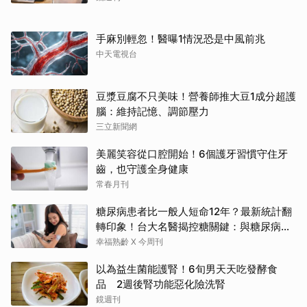
手麻別輕忽！醫曝1情況恐是中風前兆
中天電視台
豆漿豆腐不只美味！營養師推大豆1成分超護
腦：維持記憶、調節壓力
三立新聞網
美麗笑容從口腔開始！6個護牙習慣守住牙
齒，也守護全身健康
常春月刊
糖尿病患者比一般人短命12年？最新統計翻
轉印象！台大名醫揭控糖關鍵：與糖尿病為
友、天長地久
幸福熟齡 X 今周刊
以為益生菌能護腎！6旬男天天吃發酵食
品 2週後腎功能惡化險洗腎
鏡週刊