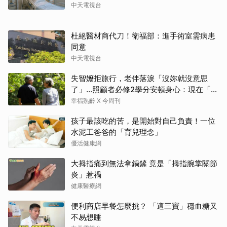
中天電視台
杜絕醫材商代刀！衛福部：進手術室需病患
同意
中天電視台
失智嬤拒旅行，老伴落淚「沒妳就沒意思
了」…照顧者必修2學分安頓身心：現在「這
樣」就好了
幸福熟齡 X 今周刊
孩子最該吃的苦，是開始對自己負責！一位
水泥工爸爸的「育兒理念」
優活健康網
大拇指痛到無法拿鍋鏟 竟是「拇指腕掌關節
炎」惹禍
健康醫療網
便利商店早餐怎麼挑？ 「這三寶」穩血糖又
不易想睡