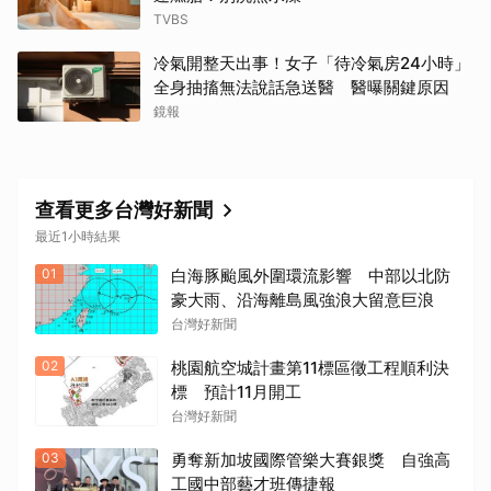
TVBS
冷氣開整天出事！女子「待冷氣房24小時」
全身抽搐無法說話急送醫 醫曝關鍵原因
鏡報
查看更多台灣好新聞
最近1小時結果
01
白海豚颱風外圍環流影響 中部以北防
豪大雨、沿海離島風強浪大留意巨浪
台灣好新聞
02
桃園航空城計畫第11標區徵工程順利決
標 預計11月開工
台灣好新聞
03
勇奪新加坡國際管樂大賽銀獎 自強高
工國中部藝才班傳捷報