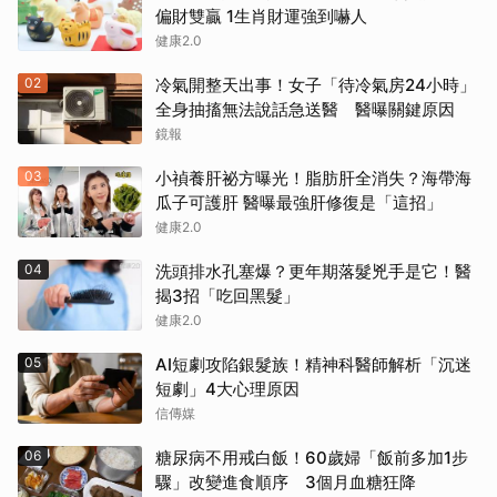
偏財雙贏 1生肖財運強到嚇人
健康2.0
02
冷氣開整天出事！女子「待冷氣房24小時」
全身抽搐無法說話急送醫 醫曝關鍵原因
鏡報
03
小禎養肝祕方曝光！脂肪肝全消失？海帶海
瓜子可護肝 醫曝最強肝修復是「這招」
健康2.0
04
洗頭排水孔塞爆？更年期落髮兇手是它！醫
揭3招「吃回黑髮」
健康2.0
05
AI短劇攻陷銀髮族！精神科醫師解析「沉迷
短劇」4大心理原因
信傳媒
06
糖尿病不用戒白飯！60歲婦「飯前多加1步
驟」改變進食順序 3個月血糖狂降