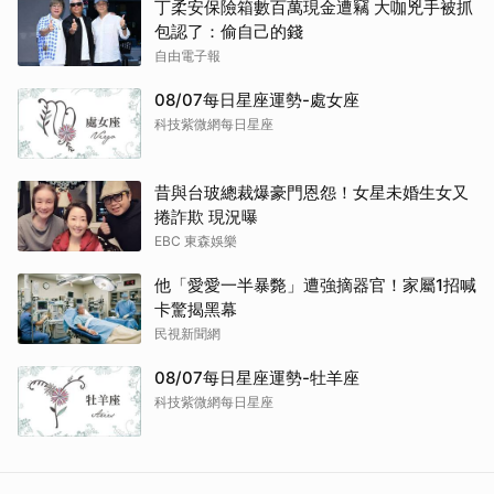
丁柔安保險箱數百萬現金遭竊 大咖兇手被抓
包認了：偷自己的錢
自由電子報
08/07每日星座運勢-處女座
科技紫微網每日星座
昔與台玻總裁爆豪門恩怨！女星未婚生女又
捲詐欺 現況曝
EBC 東森娛樂
他「愛愛一半暴斃」遭強摘器官！家屬1招喊
卡驚揭黑幕
民視新聞網
08/07每日星座運勢-牡羊座
科技紫微網每日星座