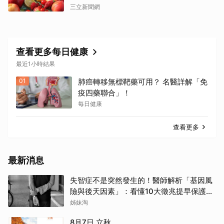
三立新聞網
查看更多每日健康
最近1小時結果
01
肺癌轉移無標靶藥可用？ 名醫詳解「免
疫四藥聯合」！
每日健康
查看更多
最新消息
失智症不是突然發生的！醫師解析「基因風
險與後天因素」：看懂10大徵兆提早保護大
腦
姊妹淘
8月7日 立秋