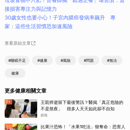
垃圾食物不只肥！營養師揭「錯過正餐」壞習慣：直
接損害專注力與記憶力
30歲女性也要小心！子宮內膜癌發病率飆升 專
家：這些生活習慣恐加速風險
查看原始文章
#睡眠不足
#健康
#風險
#問題
#無法
健康
更多健康相關文章
01
王凱猝逝留下最後警訊？醫揭「真正危險的
不是熬夜」 很多人天天如此卻不自知
鏡報
02
比果汁恐怖！「水果1吃法」狠奪命：恐害人