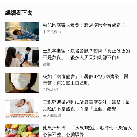
繼續看下去
幼兒園病毒大爆發！新冠橫掃全台成霸主
中天電視台
王凱猝逝留下最後警訊？醫揭「真正危險的
不是熬夜」 很多人天天如此卻不自知
鏡報
取消
宛如「病毒盛宴」！暑假3流行病齊發 醫
示警：再次戴上口罩吧
CTWANT
王凱猝逝掀起睡眠健康高度關注！醫籲：最
危險的不是熬夜，而是「這個」錯覺
華人健康網
比果汁恐怖！「水果1吃法」狠奪命：恐害人
心律不整、心臟驟停