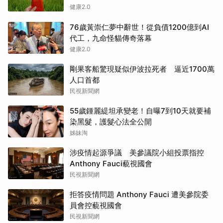
健康2.0
76歲黃崇仁夢中辭世！從負債1200億到AI
代工，九命怪貓傳奇落幕
健康2.0
剛果客船驚現疑似伊波拉死者 逼近1700萬
人口首都
民視新聞網
55歲鍾麗緹坦承變老！自曝7到10天就要補
染黑髮，護髮心法全公開
姊妹淘
涉疫情起源爭議 美參議院小組投票指控
Anthony Fauci藐視國會
民視新聞網
拒答疫情問題 Anthony Fauci 遭美參院委
員會控藐視國會
民視新聞網