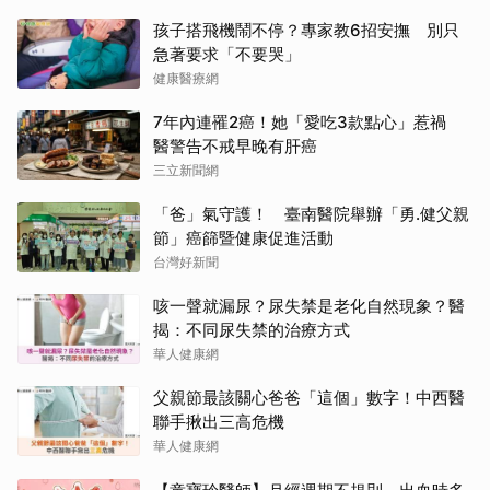
孩子搭飛機鬧不停？專家教6招安撫 別只
急著要求「不要哭」
健康醫療網
7年內連罹2癌！她「愛吃3款點心」惹禍
醫警告不戒早晚有肝癌
三立新聞網
「爸」氣守護！ 臺南醫院舉辦「勇.健父親
節」癌篩暨健康促進活動
台灣好新聞
咳一聲就漏尿？尿失禁是老化自然現象？醫
揭：不同尿失禁的治療方式
華人健康網
父親節最該關心爸爸「這個」數字！中西醫
聯手揪出三高危機
華人健康網