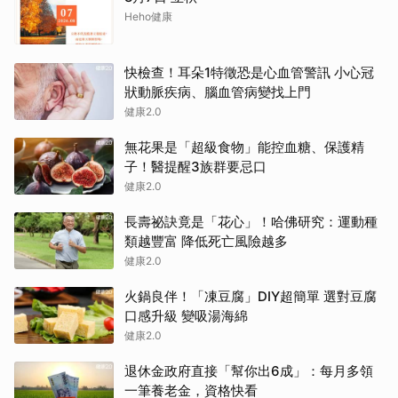
Heho健康
快檢查！耳朵1特徵恐是心血管警訊 小心冠
狀動脈疾病、腦血管病變找上門
健康2.0
無花果是「超級食物」能控血糖、保護精
子！醫提醒3族群要忌口
健康2.0
長壽祕訣竟是「花心」！哈佛研究：運動種
類越豐富 降低死亡風險越多
健康2.0
火鍋良伴！「凍豆腐」DIY超簡單 選對豆腐
口感升級 變吸湯海綿
健康2.0
退休金政府直接「幫你出6成」：每月多領
一筆養老金，資格快看