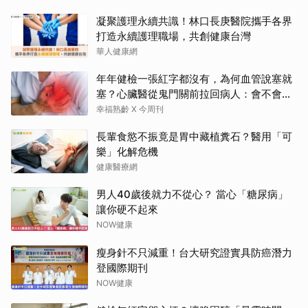
凝聚護理永續共識！林口長庚醫院攜手各界
打造永續護理職場，共創健康台灣
華人健康網
年年健檢一張紅字都沒有，為何血管說塞就
塞？心臟醫從鬼門關前拉回病人：會不會心
梗要看對數字
幸福熟齡 X 今周刊
長輩食慾不振竟是胃中藏植糞石？醫用「可
樂」化解危機
健康醫療網
男人40歲後就力不從心？ 當心「糖尿病」
讓你硬不起來
NOW健康
瘦身針不只減重！台大研究證實具防癌潛力
登國際期刊
NOW健康