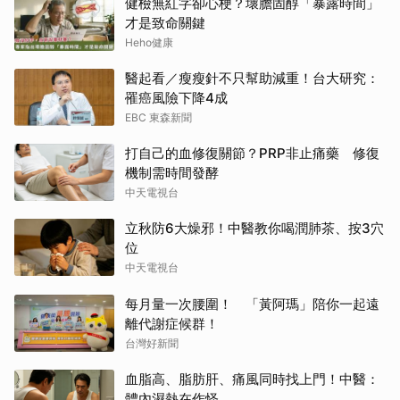
健檢無紅字卻心梗？壞膽固醇「暴露時間」
才是致命關鍵
Heho健康
醫起看／瘦瘦針不只幫助減重！台大研究：
罹癌風險下降4成
EBC 東森新聞
打自己的血修復關節？PRP非止痛藥 修復
機制需時間發酵
中天電視台
立秋防6大燥邪！中醫教你喝潤肺茶、按3穴
位
中天電視台
每月量一次腰圍！ 「黃阿瑪」陪你一起遠
離代謝症候群！
台灣好新聞
血脂高、脂肪肝、痛風同時找上門！中醫：
體內濕熱在作怪