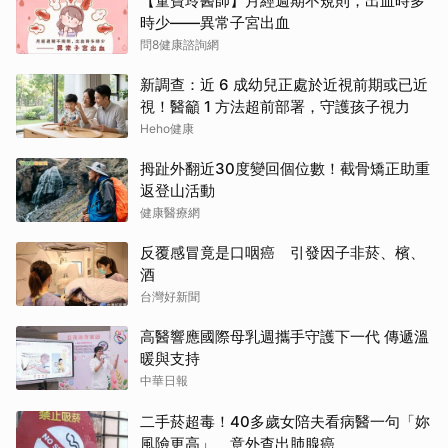
【童寶玲醫師】月經週期不規則，出血時多
時少——異常子宮出血
問8健康諮詢網
新調查：近 6 成幼兒正處於近視前期或已近
視！醫籲 1 方法超前部署，守護孩子視力
Heho健康
拇趾外翻近30度變回個位數！截骨矯正助重
返登山活動
健康醫療網
反覆感冒竟是口咽癌 引發因子非菸、檳、
酒
台灣好新聞
高醫響應國際母乳週攜手守護下一代 傳遞溫
暖與支持
中華日報
二手菸超毒！40多歲女陪夫看病醫一句「妳
風險更高」 意外查出肺腺癌