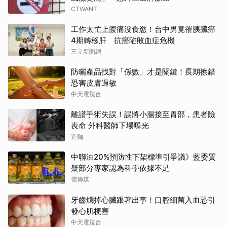
CTWANT
工作太忙上腹痛沒食慾！台中男竟罹胰臟癌
4期轉移肝 抗癌陷敗血症危機
三立新聞網
防曬產品找對「係數」才是關鍵！長期擦錯
恐害皮膚過敏
中天電視台
離譜手術失誤！誤將小腸接至胃部，患者險
喪命 外科醫師下場曝光
造咖
中聯油20%預防性下架標準引爭議》藍委質
疑部分專家認為科學依據不足
信傳媒
牙齒爛掉心臟跟著出事！口腔細菌入血恐引
發心肌梗塞
中天電視台