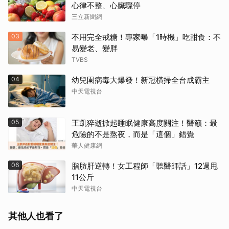
心律不整、心臟驟停
三立新聞網
03
不用完全戒糖！專家曝「1時機」吃甜食：不
易變老、變胖
TVBS
04
幼兒園病毒大爆發！新冠橫掃全台成霸主
中天電視台
05
王凱猝逝掀起睡眠健康高度關注！醫籲：最
危險的不是熬夜，而是「這個」錯覺
華人健康網
06
脂肪肝逆轉！女工程師「聽醫師話」12週甩
11公斤
中天電視台
其他人也看了