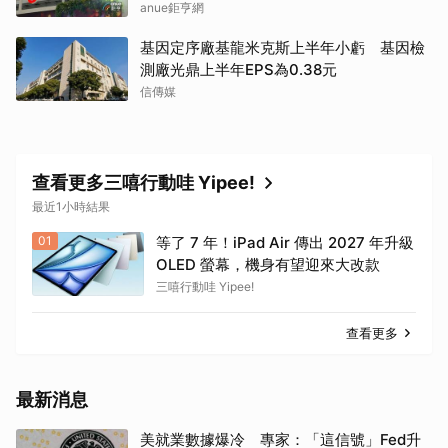
anue鉅亨網
基因定序廠基龍米克斯上半年小虧 基因檢
測廠光鼎上半年EPS為0.38元
信傳媒
查看更多三嘻行動哇 Yipee!
最近1小時結果
01
等了 7 年！iPad Air 傳出 2027 年升級
OLED 螢幕，機身有望迎來大改款
三嘻行動哇 Yipee!
查看更多
最新消息
美就業數據爆冷 專家：「這信號」Fed升