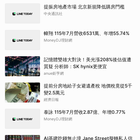
提振房地產市場 北京新規降低購房門檻
中央通訊社
幃翔 115年7月營收6531萬、年增55.74%
MoneyDJ理財網
記憶體雙雄大對決！美光漲208%後估值遭
質疑 分析師：SK hynix更便宜
anue鉅亨網
提前分房地給子女避遺產稅 地價稅竟從5千
變2.5萬元
經濟日報
泰詠 115年7月營收2.87億、年增0.77%
MoneyDJ理財網
AI基建吃錢無止境 Jane Street擬轉私人信