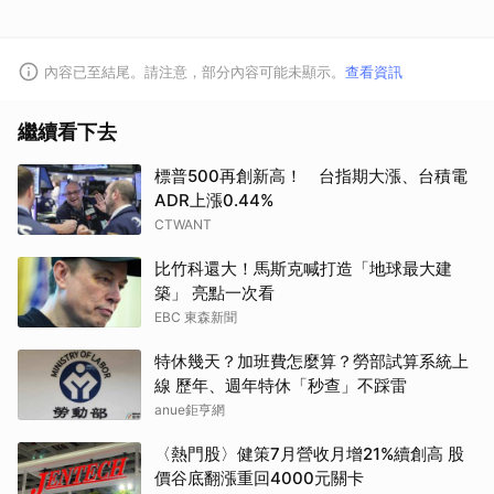
內容已至結尾。請注意，部分內容可能未顯示。
查看資訊
繼續看下去
標普500再創新高！ 台指期大漲、台積電
ADR上漲0.44%
CTWANT
比竹科還大！馬斯克喊打造「地球最大建
築」 亮點一次看
EBC 東森新聞
特休幾天？加班費怎麼算？勞部試算系統上
線 歷年、週年特休「秒查」不踩雷
anue鉅亨網
〈熱門股〉健策7月營收月增21%續創高 股
價谷底翻漲重回4000元關卡