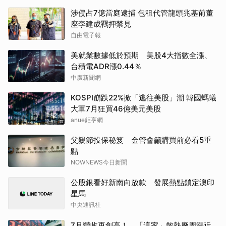
涉侵占7億當庭逮捕 包租代管龍頭兆基前董
座李建成羈押禁見
自由電子報
美就業數據低於預期 美股4大指數全漲、
台積電ADR漲0.44％
中廣新聞網
KOSPI崩跌22%掀「逃往美股」潮 韓國螞蟻
大軍7月狂買46億美元美股
anue鉅亨網
父親節投保秘笈 金管會籲購買前必看5重
點
NOWNEWS今日新聞
公股銀看好新南向放款 發展熱點鎖定澳印
星馬
中央通訊社
7月營收再創高！ 「這家」散熱廠周漲近