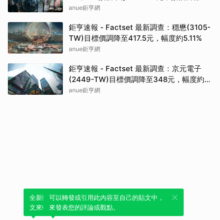
為717元
anue鉅亨網
鉅亨速報 - Factset 最新調查：穩懋(3105-
TW)目標價調降至417.5元，幅度約5.11%
anue鉅亨網
鉅亨速報 - Factset 最新調查：京元電子
(2449-TW)目標價調降至348元，幅度約
3.84%
anue鉅亨網
全新體驗！一鍵引用此內容，透過發布貼
可以轉發或引用此內容至自己的貼文中，
文來輕鬆表達個人立場。
來發表您的評論或觀點。