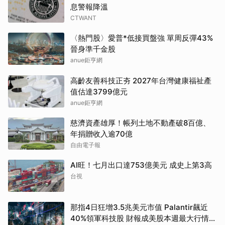
息警報降溫
CTWANT
〈熱門股〉愛普*低接買盤強 單周反彈43%
晉身準千金股
anue鉅亨網
高齡友善科技正夯 2027年台灣健康福祉產
值估達3799億元
anue鉅亨網
慈濟資產雄厚！帳列土地不動產破8百億、
年捐贈收入逾70億
自由電子報
AI旺！七月出口達753億美元 成史上第3高
台視
那指4日狂增3.5兆美元市值 Palantir飆近
40%領軍科技股 財報成美股本週最大行情推