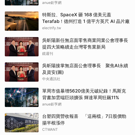
手
anue鉅亨網
特斯拉、SpaceX 砸 168 億美元蓋
Terafab！德州打造 1 億平方英尺 AI 晶片廠
electrify.tw
吳昕陽新任無店面零售商業同業公會理事長
提四大策略續走台灣零售業新局
鏡週刊
吳昕陽接掌無店面公會理事長 聚焦AI永續
及資安(圖)
中央通訊社
單周市值暴增5620億美元破紀錄！馬斯克
背書加雲端巨頭擴張 輝達單周狂飆11%
anue鉅亨網
台塑四寶營收報喜 「這兩檔」7日股價勁
揚半根漲停
CTWANT