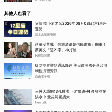
其他人也看了
父親節!小孟老師2026年08月08日(六)星座
運勢
清水孟星座塔羅
蔣萬安昔喊「信慈濟還是信民進黨」翻車！
蔡英文「這21字」神打臉
民視新聞網
從防空避難到通訊降速 美日歐等國分享台灣
取消
韌性演習資訊
自由電子報
三峽大壩開13孔排洪 下游慘遭殃! 多省泡在
洪水中 受災範圍擴大
Newtalk