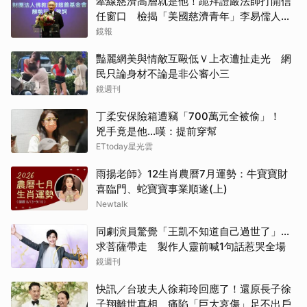
牽線慈濟高層就是他！跪拜證嚴法師打開信
任窗口 檢揭「美國慈濟青年」李易儒人脈
網絡
鏡報
豔麗網美與情敵互毆低Ｖ上衣遭扯走光 網
民只論身材不論是非公審小三
鏡週刊
丁柔安保險箱遭竊「700萬元全被偷」！
兇手竟是他...嘆：提前穿幫
ETtoday星光雲
雨揚老師》12生肖農曆7月運勢：牛寶寶財
喜臨門、蛇寶寶事業順遂(上)
Newtalk
同劇演員驚覺「王凱不知道自己過世了」...
求菩薩帶走 製作人靈前喊1句話惹哭全場
鏡週刊
快訊／台玻夫人徐莉玲回應了！還原長子徐
子翔離世真相 痛陷「巨大哀傷」足不出戶