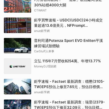
30%站穩4000大關
CTWANT
鉅亨買幣速報 - USDC(USDC)24小時成交
量超過13.6億美元，NFPrompt
Token(NFP)24小時漲幅達66.2%
anue鉅亨網
普利司通Potenza Sport EVO Enliten平溪
練習場試胎體驗
CarStuff人車事
立弘 115年7月營收8254萬、年增13.77%
MoneyDJ理財網
鉅亨速報 - Factset 最新調查：穩懋(3105-
TW)EPS預估上修至7.65元，預估目標價為
417.5元
anue鉅亨網
鉅亨速報 - Factset 最新調查：瑞昱(2379-
TW)EPS預估下修至32.09元，預估目標價