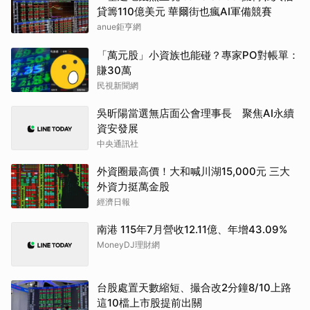
貸籌110億美元 華爾街也瘋AI軍備競賽
anue鉅亨網
「萬元股」小資族也能碰？專家PO對帳單：
賺30萬
民視新聞網
吳昕陽當選無店面公會理事長 聚焦AI永續
資安發展
中央通訊社
外資圈最高價！大和喊川湖15,000元 三大
外資力挺萬金股
經濟日報
南港 115年7月營收12.11億、年增43.09%
MoneyDJ理財網
台股處置天數縮短、撮合改2分鐘8/10上路
這10檔上市股提前出關