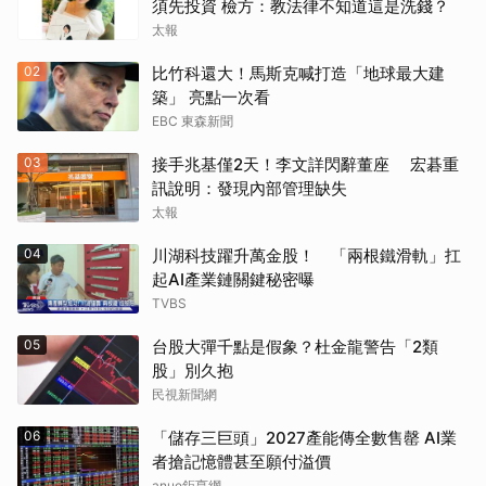
須先投資 檢方：教法律不知道這是洗錢？
太報
02
比竹科還大！馬斯克喊打造「地球最大建
築」 亮點一次看
EBC 東森新聞
03
接手兆基僅2天！李文詳閃辭董座 宏碁重
訊說明：發現內部管理缺失
太報
04
川湖科技躍升萬金股！ 「兩根鐵滑軌」扛
起AI產業鏈關鍵秘密曝
TVBS
05
台股大彈千點是假象？杜金龍警告「2類
股」別久抱
民視新聞網
06
「儲存三巨頭」2027產能傳全數售罄 AI業
者搶記憶體甚至願付溢價
anue鉅亨網