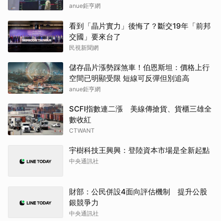
anue鉅亨網
看到「晶片實力」後悔了？斷交19年「前邦
交國」要來台了
民視新聞網
儲存晶片漲勢踩煞車！伯恩斯坦：價格上行
空間已明顯受限 短線可反彈但別追高
anue鉅亨網
SCFI指數連二漲 美線傳搶貨、貨櫃三雄全
數收紅
CTWANT
宇樹科技王興興：登陸資本市場是全新起點
中央通訊社
財部：公民併設4面向評估機制 提升公股
銀競爭力
中央通訊社