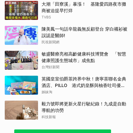
大潮「田寮溪」暴漲！ 基隆愛四路夜市攤
商被迫提早打烊
TVBS
陳美鳳一句話辛龍義無反顧登台 穿白襯衫被
誤認是醫師!
民視新聞網
敏盛醫療亮相高齡健康科技博覽會 「智慧
健康照護生態城市」成焦點
台灣好新聞
英國皇室伯爵茶跨界中秋！唐寧茶聯名金典
酒店、PILLO 港式奶皇酥與柚香吐司優雅
登場
姊妹淘
毅力號即將更新火星行駛紀錄！九成是自動
導航的功勞
科技新報