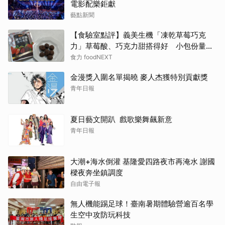
電影配樂鉅獻
藝點新聞
【食驗室點評】義美生機「凍乾草莓巧克
力」草莓酸、巧克力甜搭得好 小包份量能
否撐起價格成考驗
食力 foodNEXT
金漫獎入圍名單揭曉 麥人杰獲特別貢獻獎
青年日報
夏日藝文開趴 戲歌樂舞飆新意
青年日報
大潮+海水倒灌 基隆愛四路夜市再淹水 謝國
樑夜奔坐鎮調度
自由電子報
無人機能踢足球！臺南暑期體驗營逾百名學
生空中攻防玩科技