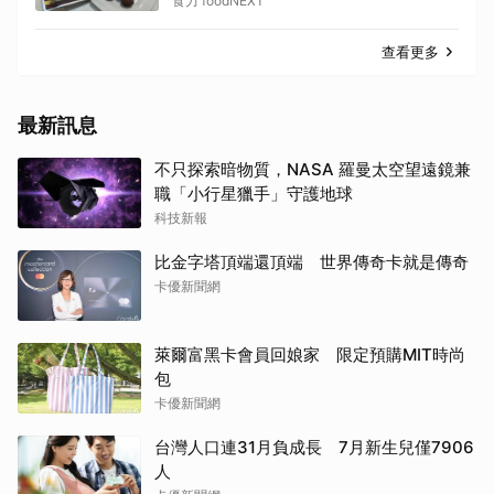
份量能否撐起價格成考驗
食力 foodNEXT
查看更多
最新訊息
不只探索暗物質，NASA 羅曼太空望遠鏡兼
職「小行星獵手」守護地球
科技新報
比金字塔頂端還頂端 世界傳奇卡就是傳奇
卡優新聞網
萊爾富黑卡會員回娘家 限定預購MIT時尚
包
卡優新聞網
台灣人口連31月負成長 7月新生兒僅7906
人