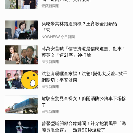
壹蘋新聞網
爽吃米其林錯過飛機？王育敏全甩鍋給
「它」
NOWNEWS今日新聞
蔣萬安昔喊「信慈濟還是信民進黨」翻車！
蔡英文「這21字」神打臉
民視新聞網
洪慈庸暖曬全家福！洪爸1變化太反差…掀千
網關切：平安健康
民視新聞網
駕駛座驚見全裸女！偷開消防公務車下場慘
了
民視新聞網
曾馨瑩斷開郭台銘緋聞！辣穿挖洞馬甲「纖
腰長腿全露」 熱舞90秒濕透了