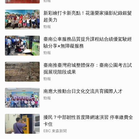
勁報
新彩繪打卡新亮點！花蓮榮家攝影紀錄銀髮
超美力
勁報
臺南公車服務品質提升課程結合績優駕駛經
驗分享×無障礙服務
勁報
臺南推臺灣府城整體保存：臺南公園考古試
掘展現階段成果
勁報
南應大推動台日文化交流共育國際人才
勁報
擾民？中部韌性首度降網速演習 停車繳費全
卡住
EBC 東森新聞