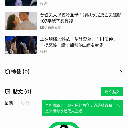
鏡週刊
台玻夫人挨控冷血母！譚以欣完成亡夫遺願
107字認了想報復
EBC 東森新聞
正妹騎樓大解放「拿外套擦」！阿伯伸手
「挖來舔」讚：甜甜的...網友看傻
鏡報
轉發 (0)
貼文 (0)
建立貼文
最新
熱門
全新體驗！一鍵引用此內容，透過發布貼
文來輕鬆表達個人立場。