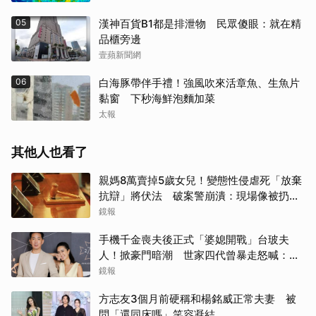
05
漢神百貨B1都是排泄物 民眾傻眼：就在精
品櫃旁邊
壹蘋新聞網
06
白海豚帶伴手禮！強風吹來活章魚、生魚片
黏窗 下秒海鮮泡麵加菜
太報
其他人也看了
親媽8萬賣掉5歲女兒！變態性侵虐死「放棄
抗辯」將伏法 破案警崩潰：現場像被扔掉
的洋娃娃
鏡報
手機千金喪夫後正式「婆媳開戰」台玻夫
人！掀豪門暗潮 世家四代曾暴走怒喊：我
只是一個年輕人
鏡報
方志友3個月前硬稱和楊銘威正常夫妻 被
問「還同床嗎」笑容凝結