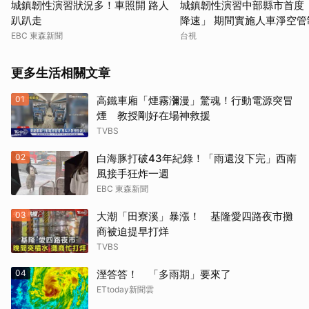
城鎮韌性演習狀況多！車照開 路人
城鎮韌性演習中部縣市首度
趴趴走
降速」 期間實施人車淨空管
EBC 東森新聞
台視
更多生活相關文章
01
高鐵車廂「煙霧瀰漫」驚魂！行動電源突冒
煙 教授剛好在場神救援
TVBS
02
白海豚打破43年紀錄！「雨還沒下完」西南
風接手狂炸一週
EBC 東森新聞
03
大潮「田寮溪」暴漲！ 基隆愛四路夜市攤
商被迫提早打烊
TVBS
04
溼答答！ 「多雨期」要來了
ETtoday新聞雲