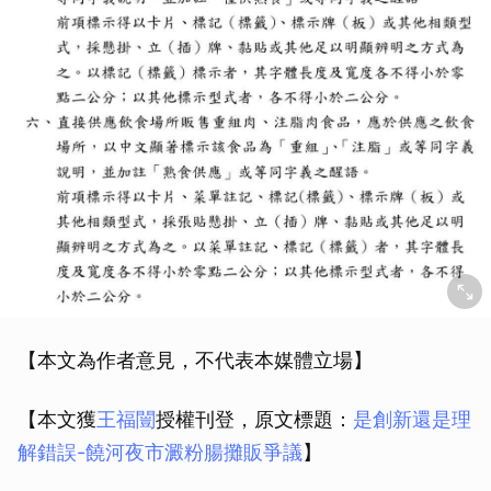
取消
【本文為作者意見，不代表本媒體立場】
【本文獲
王福闓
授權刊登，原文標題：
是創新還是理
解錯誤-饒河夜市澱粉腸攤販爭議
】