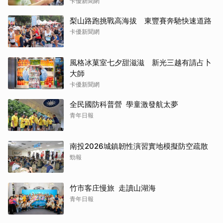
卡優新聞網
梨山路跑挑戰高海拔 東豐賽奔馳快速道路
卡優新聞網
風格冰菓室七夕甜滋滋 新光三越有請占卜
大師
卡優新聞網
全民國防科普營 學童激發航太夢
青年日報
南投2026城鎮韌性演習實地模擬防空疏散
勁報
竹市客庄慢旅 走讀山湖海
青年日報