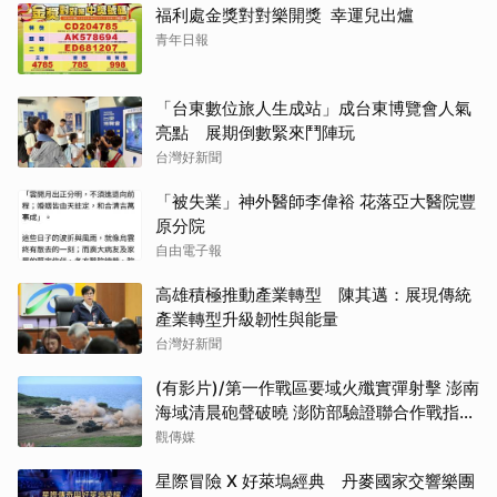
福利處金獎對對樂開獎 幸運兒出爐
青年日報
「台東數位旅人生成站」成台東博覽會人氣
亮點 展期倒數緊來鬥陣玩
台灣好新聞
「被失業」神外醫師李偉裕 花落亞大醫院豐
原分院
自由電子報
高雄積極推動產業轉型 陳其邁：展現傳統
產業轉型升級韌性與能量
台灣好新聞
(有影片)/第一作戰區要域火殲實彈射擊 澎南
海域清晨砲聲破曉 澎防部驗證聯合作戰指管
效能
觀傳媒
星際冒險 X 好萊塢經典 丹麥國家交響樂團