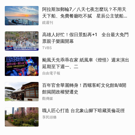
阿拉斯加郵輪7／八天七夜怎麼玩？不用天
天下船、免費餐廳吃不膩 星辰公主號船上
一日生活公開
鏡週刊
高雄人好忙！假日景點再+1 全台最大免門
票親子樂園開幕
TVBS
颱風天先乖乖在家 紙風車《燈怪》週末演出
延期至下週一、二
自由電子報
百年官舍華麗轉身！西螺客町文化館8/8開
館揭開政權變遷史
觀傳媒
職人匠心打造 台北象山腳下暗藏英倫花徑
享民頭條