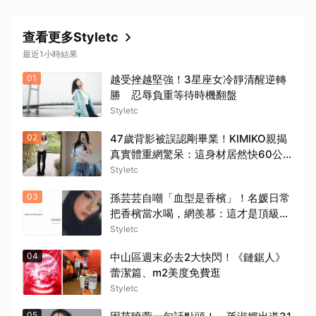
查看更多Styletc
最近1小時結果
01
越受挫越堅強！3星座女冷靜清醒逆轉
勝 忍辱負重等待時機翻盤
Styletc
02
47歲背影被誤認剛畢業！KIMIKO親揭
真實體重網驚呆：這身材居然快60公
斤？
Styletc
03
孫芸芸自嘲「血型是香檳」！名媛日常
把香檳當水喝，網羨慕：這才是頂級生
活
Styletc
04
中山區週末必去2大快閃！《鏈鋸人》
蕾潔篇、m2美度免費逛
Styletc
05