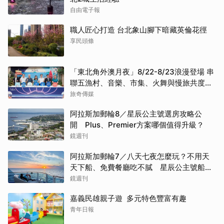
自由電子報
職人匠心打造 台北象山腳下暗藏英倫花徑
享民頭條
「東北角外澳月夜」8/22-8/23浪漫登場 串
聯五漁村、音樂、市集、火舞與慢旅共度夏
夜
旅奇傳媒
阿拉斯加郵輪8／星辰公主號選房攻略公
開 Plus、Premier方案哪個值得升級？
鏡週刊
阿拉斯加郵輪7／八天七夜怎麼玩？不用天
天下船、免費餐廳吃不膩 星辰公主號船上
一日生活公開
鏡週刊
嘉義民雄親子遊 多元特色豐富有趣
青年日報