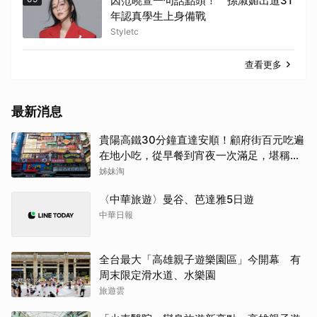
因范曉萱一句話點頭！ 孫淑媚出道31
年認真學生上身備戰
Styletc
查看更多
最新消息
貴陽高鐵30分鐘直達安順！顧府街百元吃遍
在地小吃，從早餐到宵夜一次滿足，堪稱貴
州「小吃王國」
姊妹淘
〈中華旅遊〉曼谷、芭達雅5日遊
中華日報
全台最大「高雄親子遊樂園區」今開幕 有
周末限定滑水道、水樂園
旅遊雲