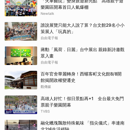
「火車醫院」變身旅遊新亮點 高雄親子遊
樂園區開幕首日人氣爆棚
Newtalk
誰說展覽只能大人說了算？台文館29名小小
策展人「玩真的」
自由電子報
蔣勳「風荷．日麗」台中展出 親錄新詩邀觀
眾入畫
自由電子報
百年官舍華麗轉身！西螺客町文化館8/8開
館揭開政權變遷史
觀傳媒
高雄人好忙！假日景點再+1 全台最大免門
票親子樂園開幕
TVBS
融化蠟塊飄散特殊氣味 「指尖儀式」串連南
北2城生活經驗