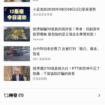
小孟老師2026年08月09日(日)星座運勢
清水孟星座塔羅
慈濟被騙10億真的很誇張！學者：回顧當年
藍營嘴臉 最危險的是立場走在事實前面！
Newtalk
台中阿伯拿折疊刀 反被打到「眼凸、爆血」
昏迷
EBC 東森新聞
慈濟遭詐10億真相大白！PTT創世神不忍了
怒轟：下架協助詐騙的政客
民視新聞網
轉發 (1)