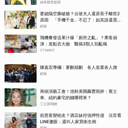
緯來體育新聞
婆媳隔空撕破臉？台玻夫人還原長子離世2
原因 「手機千金」不忍了：如其說還需要
離開嗎？
鏡報
飛機餐發這果汁爆「廁所之亂」？乘客崩
潰：差點丟大臉 醫揭3類人別亂喝
CTWANT
陳嘉宏專欄：要刪就刪 各人造業各人擔
鏡報
再槓演藝工會！池秋美開轟曹雨婷：賓士
車、紐約豪宅的錢哪裡來？
三立新聞網
前恩客變砲友？酒店妹控強押性侵 法官看
LINE傻眼：還叫人家買衛生棉
鏡報