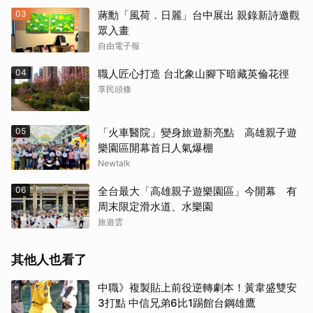
03
蔣勳「風荷．日麗」台中展出 親錄新詩邀觀
眾入畫
自由電子報
04
職人匠心打造 台北象山腳下暗藏英倫花徑
享民頭條
05
「火車醫院」變身旅遊新亮點 高雄親子遊
樂園區開幕首日人氣爆棚
Newtalk
06
全台最大「高雄親子遊樂園區」今開幕 有
周末限定滑水道、水樂園
旅遊雲
其他人也看了
中職》複製貼上前役逆轉劇本！黃韋盛雙安
3打點 中信兄弟6比1踢館台鋼雄鷹