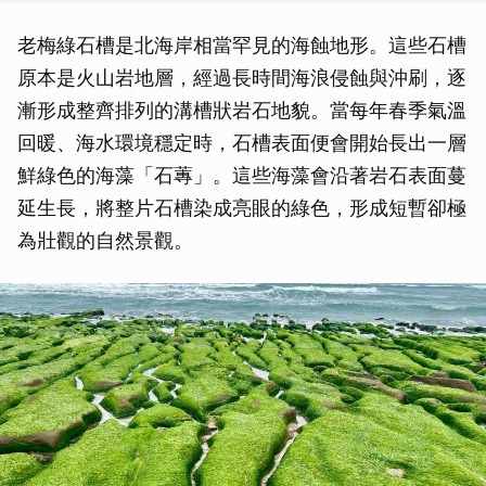
老梅綠石槽是北海岸相當罕見的海蝕地形。這些石槽
原本是火山岩地層，經過長時間海浪侵蝕與沖刷，逐
漸形成整齊排列的溝槽狀岩石地貌。當每年春季氣溫
回暖、海水環境穩定時，石槽表面便會開始長出一層
鮮綠色的海藻「石蓴」。這些海藻會沿著岩石表面蔓
延生長，將整片石槽染成亮眼的綠色，形成短暫卻極
為壯觀的自然景觀。