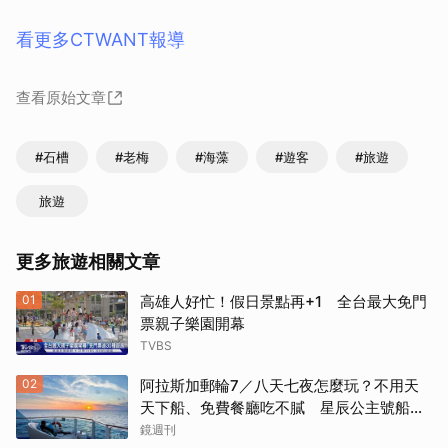
看更多CTWANT報導
查看原始文章
#石槽
#老梅
#海藻
#遊客
#旅遊
旅遊
更多旅遊相關文章
01
高雄人好忙！假日景點再+1 全台最大免門
票親子樂園開幕
TVBS
02
阿拉斯加郵輪7／八天七夜怎麼玩？不用天
天下船、免費餐廳吃不膩 星辰公主號船上
一日生活公開
鏡週刊
取消