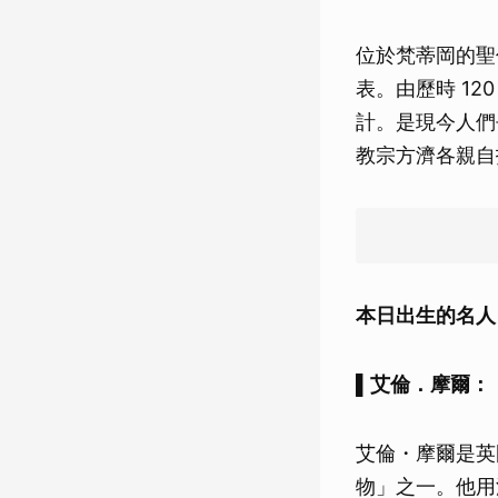
位於梵蒂岡的聖
表。由歷時 1
計。是現今人們
教宗方濟各親自
本日出生的名人
▌艾倫．摩爾：
艾倫・摩爾是英
物」之一。他用