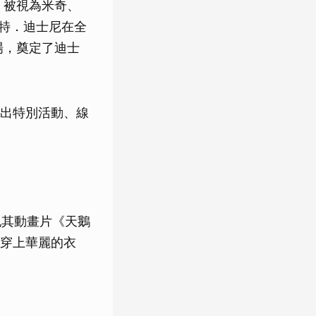
，被視為米奇、
是華特．迪士尼在全
場，奠定了迪士
出特別活動、線
，為慶祝其動畫片《天鵝
穿上華麗的衣