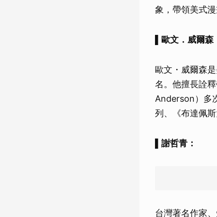
象，帶領美式漫
▌歐文．威爾森
歐文・威爾森是
名。他擅長詮釋
Anderso
列、《布達佩斯
▌謝哲青：
台灣著名作家、