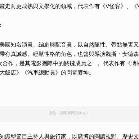
畫走向更成熟與文學化的領域，代表作有《V怪客》、《
：
美國知名演員、編劇與配音員，以自然隨性、帶點無害又
帶有真誠感、輕鬆性格的角色，也曾與導演魏斯・安德森
n）多次合作，是其電影團隊中的關鍵成員之一。代表作有《
大飯店》《汽車總動員》的閃電麥坤。
廣告（請繼續閱讀本文）
知識型節目主持人與旅行家，以廣博的閱讀視野、歷史文