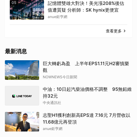
05
記憶體雙雄大對決！美光漲208%後估
值遭質疑 分析師：SK hynix更便宜
anue鉅亨網
查看更多
最新消息
巨大轉虧為盈 上半年EPS1.11元H2審慎樂
觀
NOWNEWS今日新聞
中油：10日起汽柴油價格不調整 95無鉛維
持32元
中央通訊社
志聖H1獲利創新高EPS達 7.16元 7月營收以
11.68億元再登頂
anue鉅亨網