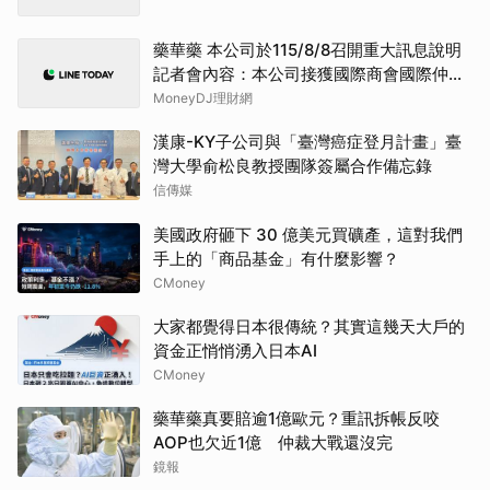
藥華藥 本公司於115/8/8召開重大訊息說明
記者會內容：本公司接獲國際商會國際仲裁
院之第二階段「部分仲裁判斷」
MoneyDJ理財網
漢康-KY子公司與「臺灣癌症登月計畫」臺
灣大學俞松良教授團隊簽屬合作備忘錄
信傳媒
美國政府砸下 30 億美元買礦產，這對我們
手上的「商品基金」有什麼影響？
CMoney
大家都覺得日本很傳統？其實這幾天大戶的
資金正悄悄湧入日本AI
CMoney
藥華藥真要賠逾1億歐元？重訊拆帳反咬
AOP也欠近1億 仲裁大戰還沒完
鏡報