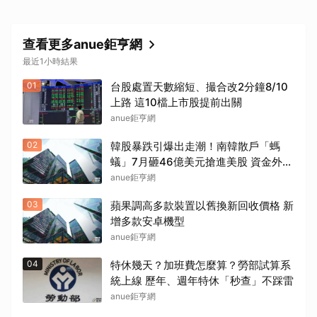
查看更多anue鉅亨網
最近1小時結果
01
台股處置天數縮短、撮合改2分鐘8/10
上路 這10檔上市股提前出關
anue鉅亨網
02
韓股暴跌引爆出走潮！南韓散戶「螞
蟻」7月砸46億美元搶進美股 資金外流
考驗韓元
anue鉅亨網
03
蘋果調高多款裝置以舊換新回收價格 新
增多款安卓機型
anue鉅亨網
04
特休幾天？加班費怎麼算？勞部試算系
統上線 歷年、週年特休「秒查」不踩雷
anue鉅亨網