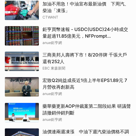
加油不用急！中油宣布最新油價 下周汽、
柴油「凍漲」
CTWANT
鉅亨買幣速報 - USDC(USDC)24小時成交
量超過11.85億美元，NFPrompt
Token(NFP)24小時漲幅達66.2%
anue鉅亨網
三商美邦人壽將下市！8/20停牌 千張大戶
還有252人
EBC 東森新聞
宏致Q2純益成長近1倍上半年EPS1.89元 7
月營收再創新高
anue鉅亨網
藥華藥更新AOP仲裁案第二階段結果 研議聲
請撤銷仲銷判斷
anue鉅亨網
油價連兩週凍漲 中油下週汽柴油價格不調