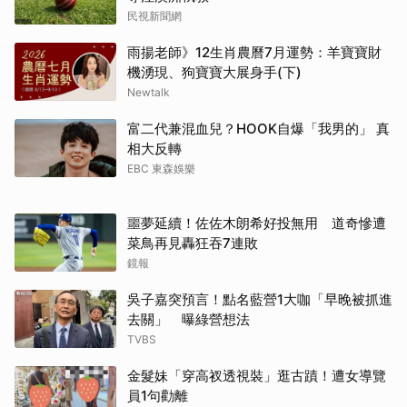
民視新聞網
雨揚老師》12生肖農曆7月運勢：羊寶寶財
機湧現、狗寶寶大展身手(下)
Newtalk
富二代兼混血兒？HOOK自爆「我男的」 真
相大反轉
EBC 東森娛樂
噩夢延續！佐佐木朗希好投無用 道奇慘遭
菜鳥再見轟狂吞7連敗
鏡報
吳子嘉突預言！點名藍營1大咖「早晚被抓進
去關」 曝綠營想法
TVBS
金髮妹「穿高衩透視裝」逛古蹟！遭女導覽
員1句勸離