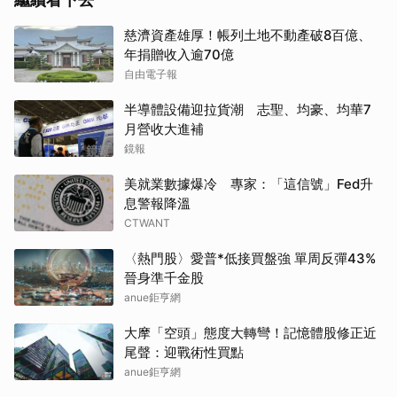
慈濟資產雄厚！帳列土地不動產破8百億、
年捐贈收入逾70億
自由電子報
半導體設備迎拉貨潮 志聖、均豪、均華7
月營收大進補
鏡報
美就業數據爆冷 專家：「這信號」Fed升
息警報降溫
CTWANT
〈熱門股〉愛普*低接買盤強 單周反彈43%
晉身準千金股
anue鉅亨網
大摩「空頭」態度大轉彎！記憶體股修正近
取消
尾聲：迎戰術性買點
anue鉅亨網