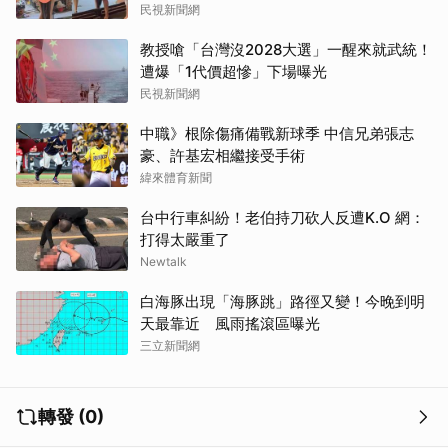
民視新聞網
教授嗆「台灣沒2028大選」一醒來就武統！
遭爆「1代價超慘」下場曝光
民視新聞網
中職》根除傷痛備戰新球季 中信兄弟張志
豪、許基宏相繼接受手術
緯來體育新聞
台中行車糾紛！老伯持刀砍人反遭K.O 網：
打得太嚴重了
Newtalk
白海豚出現「海豚跳」路徑又變！今晚到明
天最靠近 風雨搖滾區曝光
三立新聞網
轉發 (0)