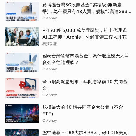
路博邁台灣5G股票基金T累積級別(新臺
幣)，為什麼只有43人買，規模卻高達263
億？
CMoney
P-1 AI 獲 5,000 萬美元融資，推出代理式
AI 工程師「Archie」化解實體工程人才荒
科技新報
國泰台灣貨幣市場基金，為什麼這幾天大筆
資金全往這裡躲？
CMoney
全市場高配息冠軍：年配息率前 10 共同基
金
CMoney
規模最大的 10 檔共同基金大公開（不含
ETF）
CMoney
盤中速報 - C98大跌8.36%，報0.015美元