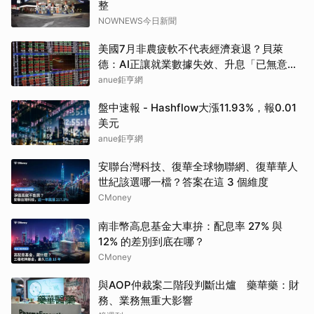
整
NOWNEWS今日新聞
美國7月非農疲軟不代表經濟衰退？貝萊
德：AI正讓就業數據失效、升息「已無意
義」
anue鉅亨網
盤中速報 - Hashflow大漲11.93%，報0.01
美元
anue鉅亨網
安聯台灣科技、復華全球物聯網、復華華人
世紀該選哪一檔？答案在這 3 個維度
CMoney
南非幣高息基金大車拚：配息率 27% 與
12% 的差別到底在哪？
CMoney
與AOP仲裁案二階段判斷出爐 藥華藥：財
務、業務無重大影響