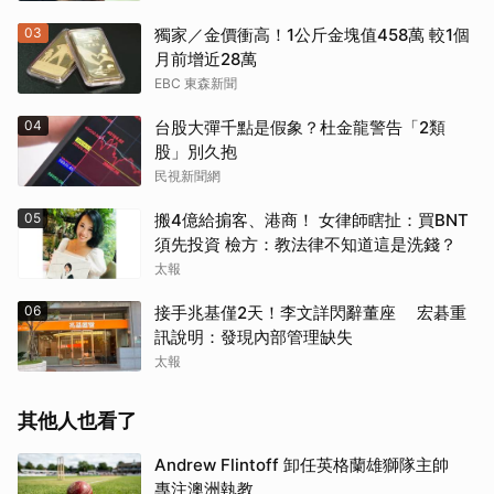
03
獨家／金價衝高！1公斤金塊值458萬 較1個
月前增近28萬
EBC 東森新聞
04
台股大彈千點是假象？杜金龍警告「2類
股」別久抱
民視新聞網
05
搬4億給掮客、港商！ 女律師瞎扯：買BNT
須先投資 檢方：教法律不知道這是洗錢？
太報
06
接手兆基僅2天！李文詳閃辭董座 宏碁重
訊說明：發現內部管理缺失
太報
其他人也看了
Andrew Flintoff 卸任英格蘭雄獅隊主帥
專注澳洲執教