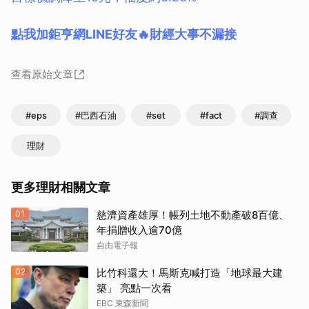
點我加鉅亨網LINE好友🔥財經大事不漏接
查看原始文章
#eps
#巴西石油
#set
#fact
#調查
理財
更多理財相關文章
01
慈濟資產雄厚！帳列土地不動產破8百億、
年捐贈收入逾70億
自由電子報
02
比竹科還大！馬斯克喊打造「地球最大建
築」 亮點一次看
EBC 東森新聞