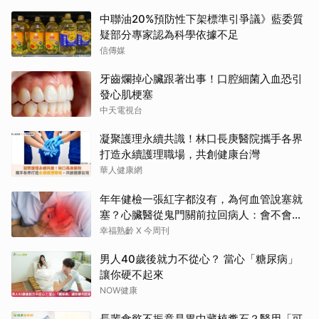
中聯油20%預防性下架標準引爭議》藍委質
疑部分專家認為科學依據不足
信傳媒
牙齒爛掉心臟跟著出事！口腔細菌入血恐引
發心肌梗塞
中天電視台
凝聚護理永續共識！林口長庚醫院攜手各界
打造永續護理職場，共創健康台灣
華人健康網
年年健檢一張紅字都沒有，為何血管說塞就
塞？心臟醫從鬼門關前拉回病人：會不會心
梗要看對數字
幸福熟齡 X 今周刊
男人40歲後就力不從心？ 當心「糖尿病」
讓你硬不起來
NOW健康
長輩食慾不振竟是胃中藏植糞石？醫用「可