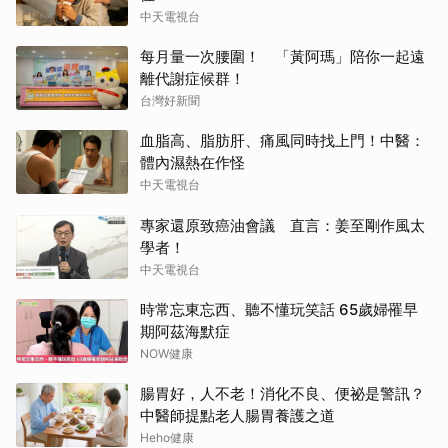
中天電視台
每月量一次腰圍！ 「黃阿瑪」陪你一起遠
離代謝症候群！
台灣好新聞
血脂高、脂肪肝、痛風同時找上門！中醫：
體內濕熱在作怪
中天電視台
專家還原致癌油會議 直言：姜至剛作風太
學者！
中天電視台
時常忘東忘西、聽不懂玩笑話 65歲婦罹早
期阿茲海默症
NOW健康
腸胃好，人不老！消化不良、便祕是警訊？
中醫師提點老人腸胃養護之道
Heho健康