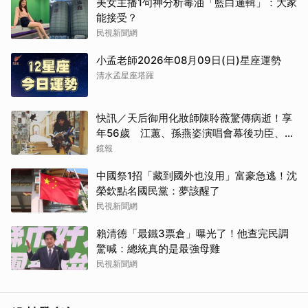
美女主播1句神分析毒油「藍白邏輯」：大家
能接受？
民視新聞網
小孟老師2026年08月09日(日)星座運勢
清水孟星座塔羅
快訊／天后御用化妝師陳聆薇驚傳病逝！享
年56歲 江蕙、孫燕姿演唱會幕後功臣、蔡
健雅崩潰難接受
鏡報
中國祭1招「藏到國外也沒用」富豪急逃！沈
榮欽點名國民黨：夢該醒了
民視新聞網
賴清德「最鐵3票倉」曝光了！他查完民調
驚喊：總統真的是最強母雞
民視新聞網
取消