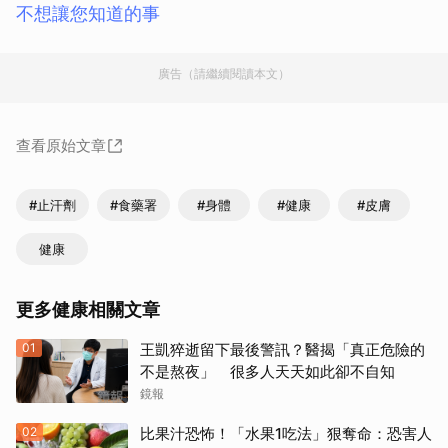
不想讓您知道的事
廣告（請繼續閱讀本文）
查看原始文章
#止汗劑
#食藥署
#身體
#健康
#皮膚
健康
更多健康相關文章
01
王凱猝逝留下最後警訊？醫揭「真正危險的
不是熬夜」 很多人天天如此卻不自知
鏡報
02
比果汁恐怖！「水果1吃法」狠奪命：恐害人