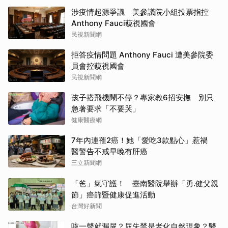
涉疫情起源爭議 美參議院小組投票指控
Anthony Fauci藐視國會
民視新聞網
拒答疫情問題 Anthony Fauci 遭美參院委
員會控藐視國會
民視新聞網
孩子搭飛機鬧不停？專家教6招安撫 別只
急著要求「不要哭」
健康醫療網
7年內連罹2癌！她「愛吃3款點心」惹禍
醫警告不戒早晚有肝癌
三立新聞網
「爸」氣守護！ 臺南醫院舉辦「勇.健父親
節」癌篩暨健康促進活動
台灣好新聞
咳一聲就漏尿？尿失禁是老化自然現象？醫