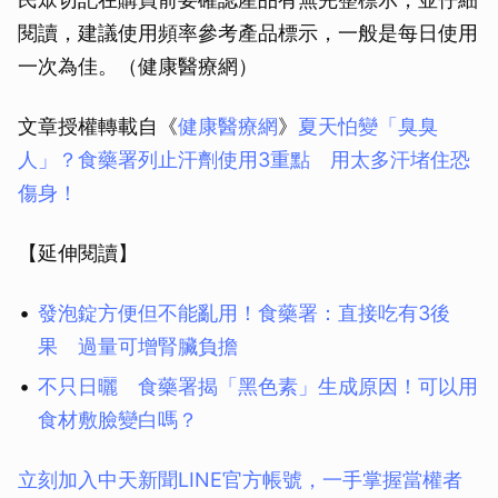
閱讀，建議使用頻率參考產品標示，一般是每日使用
一次為佳。（健康醫療網）
文章授權轉載自《
健康醫療網
》
夏天怕變「臭臭
人」？食藥署列止汗劑使用3重點 用太多汗堵住恐
傷身！
【延伸閱讀】
發泡錠方便但不能亂用！食藥署：直接吃有3後
果 過量可增腎臟負擔
不只日曬 食藥署揭「黑色素」生成原因！可以用
食材敷臉變白嗎？
立刻加入中天新聞LINE官方帳號，一手掌握當權者