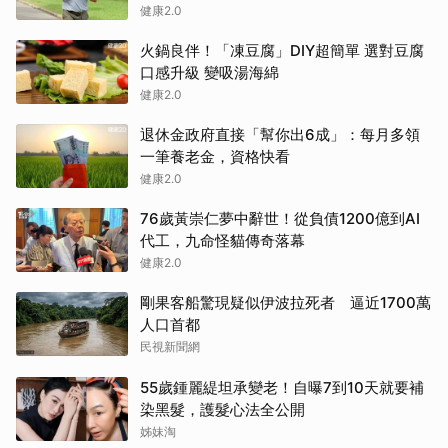
健康2.0
火鍋良伴！「凍豆腐」DIY超簡單 選對豆腐
口感升級 變吸湯海綿
健康2.0
退休金政府直接「幫你出6成」：每月多領
一筆養老金，資格快看
健康2.0
76歲黃崇仁夢中辭世！從負債1200億到AI
代工，九命怪貓傳奇落幕
健康2.0
剛果客船驚現疑似伊波拉死者 逼近1700萬
人口首都
民視新聞網
55歲鍾麗緹坦承變老！自曝7到10天就要補
染黑髮，護髮心法全公開
姊妹淘