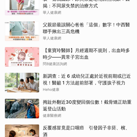
揭：不同尿失禁的治療方式
華人健康網
父親節最該關心爸爸「這個」數字！中西醫
聯手揪出三高危機
華人健康網
【童寶玲醫師】月經週期不規則，出血時多
時少——異常子宮出血
問8健康諮詢網
新調查：近 6 成幼兒正處於近視前期或已近
視！醫籲 1 方法超前部署，守護孩子視力
Heho健康
拇趾外翻近30度變回個位數！截骨矯正助重
返登山活動
健康醫療網
反覆感冒竟是口咽癌 引發因子非菸、檳、
酒