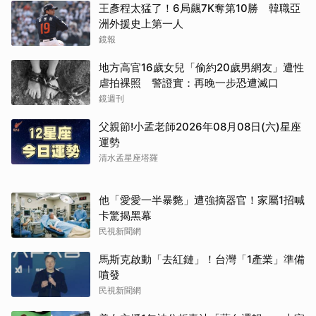
王彥程太猛了！6局飆7K奪第10勝 韓職亞
洲外援史上第一人
鏡報
地方高官16歲女兒「偷約20歲男網友」遭性
虐拍裸照 警證實：再晚一步恐遭滅口
鏡週刊
父親節!小孟老師2026年08月08日(六)星座
運勢
清水孟星座塔羅
他「愛愛一半暴斃」遭強摘器官！家屬1招喊
卡驚揭黑幕
民視新聞網
馬斯克啟動「去紅鏈」！台灣「1產業」準備
噴發
民視新聞網