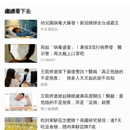
繼續看下去
幼兒園病毒大爆發！新冠橫掃全台成霸主
中天電視台
宛如「病毒盛宴」！暑假3流行病齊發 醫
示警：再次戴上口罩吧
CTWANT
王凱猝逝留下最後警訊？醫揭「真正危險的
不是熬夜」 很多人天天如此卻不自知
鏡報
王凱猝逝掀起睡眠健康高度關注！醫籲：最
危險的不是熬夜，而是「這個」錯覺
華人健康網
吃到苯駢芘怎麼辦？美國研究發現：連7天
吃這食物，體內苯駢芘降7成