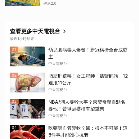
健康2.0
查看更多中天電視台
最近1小時結果
01
幼兒園病毒大爆發！新冠橫掃全台成霸
主
中天電視台
02
脂肪肝逆轉！女工程師「聽醫師話」12
週甩11公斤
中天電視台
03
NBA/湖人要幹大事？東契奇親自點名
要他！昔爭冠搭檔有望重聚
中天電視台
04
吃藥讓血管變軟？醫：根本不可能！這
8件事才能護心抗老