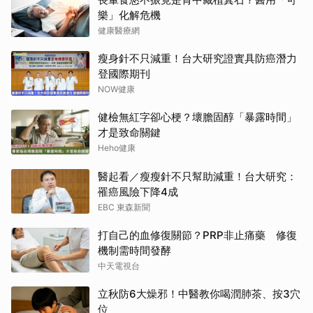
樂」化解危機
健康醫療網
瘦身針不只減重！台大研究證實具防癌潛力
登國際期刊
NOW健康
健檢無紅字卻心梗？壞膽固醇「暴露時間」
才是致命關鍵
Heho健康
醫起看／瘦瘦針不只幫助減重！台大研究：
罹癌風險下降4成
EBC 東森新聞
打自己的血修復關節？PRP非止痛藥 修復
機制需時間發酵
中天電視台
立秋防6大燥邪！中醫教你喝潤肺茶、按3穴
位