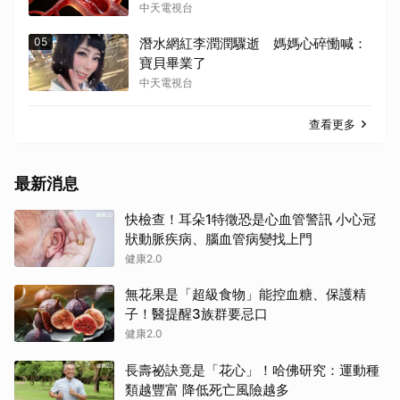
中天電視台
05
潛水網紅李潤潤驟逝 媽媽心碎慟喊：
寶貝畢業了
中天電視台
查看更多
最新消息
快檢查！耳朵1特徵恐是心血管警訊 小心冠
狀動脈疾病、腦血管病變找上門
健康2.0
無花果是「超級食物」能控血糖、保護精
子！醫提醒3族群要忌口
健康2.0
長壽祕訣竟是「花心」！哈佛研究：運動種
類越豐富 降低死亡風險越多