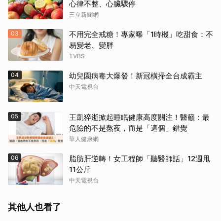
心律不整、心臟驟停
三立新聞網
03
不用完全戒糖！專家曝「1時機」吃甜食：不
易變老、變胖
TVBS
04
幼兒園病毒大爆發！新冠橫掃全台成霸主
中天電視台
05
王凱猝逝掀起睡眠健康高度關注！醫籲：最
危險的不是熬夜，而是「這個」錯覺
華人健康網
06
脂肪肝逆轉！女工程師「聽醫師話」12週甩
11公斤
中天電視台
其他人也看了