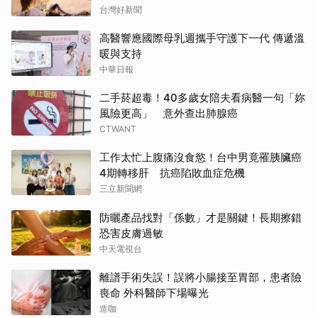
台灣好新聞
高醫響應國際母乳週攜手守護下一代 傳遞溫
暖與支持
中華日報
二手菸超毒！40多歲女陪夫看病醫一句「妳
風險更高」 意外查出肺腺癌
CTWANT
工作太忙上腹痛沒食慾！台中男竟罹胰臟癌
4期轉移肝 抗癌陷敗血症危機
三立新聞網
防曬產品找對「係數」才是關鍵！長期擦錯
恐害皮膚過敏
中天電視台
離譜手術失誤！誤將小腸接至胃部，患者險
喪命 外科醫師下場曝光
造咖