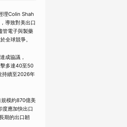
olin Shah
，導致對美出口
出，儘管電子與製藥
利於全球競爭。
天內達成協議，
擊多達40至50
稅持續至2026年
美出口規模約870億美
印度應加快出口
持長期的出口韌