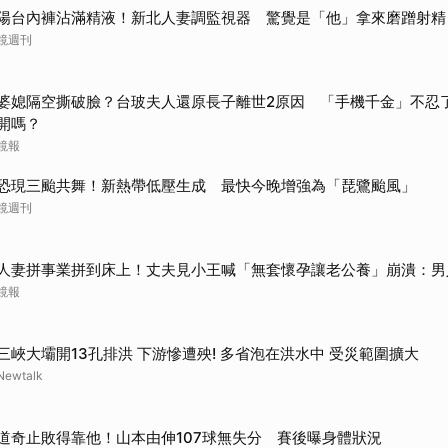
陽台內褲沾滿精液！新北人妻調監視器 驚覺是「他」拿來磨蹭射精
鏡週刊
婆媳隔空撕破臉？台玻夫人還原長子離世2原因 「手機千金」不忍
開嗎？
鏡報
恐現三颱共舞！新熱帶低壓生成 最快今晚增強為「琵鷺颱風」
鏡週刊
人妻拼事業拼到床上！丈夫見小王喊「無套懷孕讓老公養」崩潰：男
鏡報
三峽大壩開13孔排洪 下游慘遭殃! 多省泡在洪水中 受災範圍擴大
Newtalk
道奇止敗得靠他！山本由伸107球無失分 賽後曝身體狀況