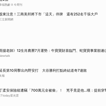
取消
幸福熟齡 X 今周刊
股東注意！三商美邦將下市「這天」停牌 還有252名千張大戶
三立新聞網
雨揚老師》12生肖農曆7月運勢：牛寶寶財喜臨門、蛇寶寶事業順遂(
Newtalk
延長第10局擊出內野安打 大谷勝利打點終結道奇7連敗
太報
丁柔安保險箱遭竊「700萬元全被偷」！ 兇手竟是他...嘆：提前穿
ETtoday星光雲