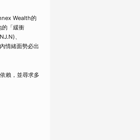
 Wealth的
餘地的「緩衝
J.N)、
期內情緒面勢必出
依賴，並尋求多