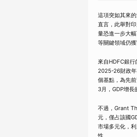
這項突如其來的決定
直言，此舉對印
量恐進一步大幅下滑
等關鍵領域仍獲
來自HDFC銀行
2025-26財
個基點，為先前預
3月，GDP增長
不過，Grant T
元，僅占該國G
市場多元化，利
性。