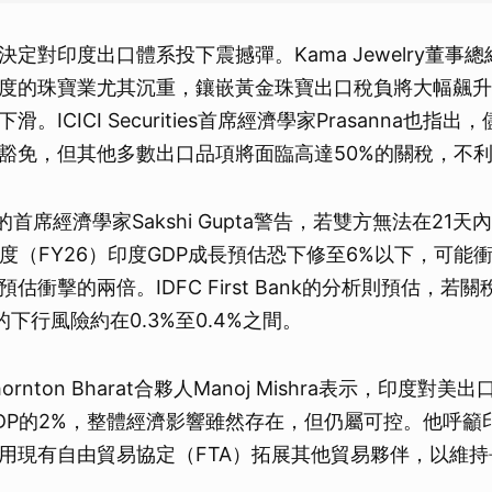
對印度出口體系投下震撼彈。Kama Jewelry董事總經理C
度的珠寶業尤其沉重，鑲嵌黃金珠寶出口稅負將大幅飆升
。ICICI Securities首席經濟學家Prasanna也指
豁免，但其他多數出口品項將面臨高達50%的關稅，不
的首席經濟學家Sakshi Gupta警告，若雙方無法在21
政年度（FY26）印度GDP成長預估恐下修至6%以下，可能衝
估衝擊的兩倍。IDFC First Bank的分析則預估，若關
的下行風險約在0.3%至0.4%之間。
hornton Bharat合夥人Manoj Mishra表示，印度對
DP的2%，整體經濟影響雖然存在，但仍屬可控。他呼籲
用現有自由貿易協定（FTA）拓展其他貿易夥伴，以維