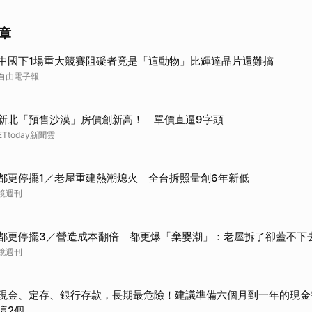
章
中國下1場重大競賽阻礙者竟是「這動物」比輝達晶片還難搞
自由電子報
新北「預售沙漠」房價創新高！ 單價直逼9字頭
ETtoday新聞雲
都更停擺1／老屋重建熱潮熄火 全台拆照量創6年新低
鏡週刊
都更停擺3／營造成本翻倍 都更爆「棄嬰潮」：老屋拆了卻蓋不下
鏡週刊
現金、定存、銀行存款，長期最危險！建議準備六個月到一年的現金
這2個