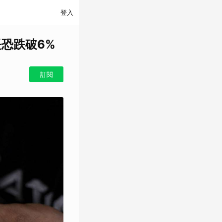
登入
恐跌破6%
訂閱