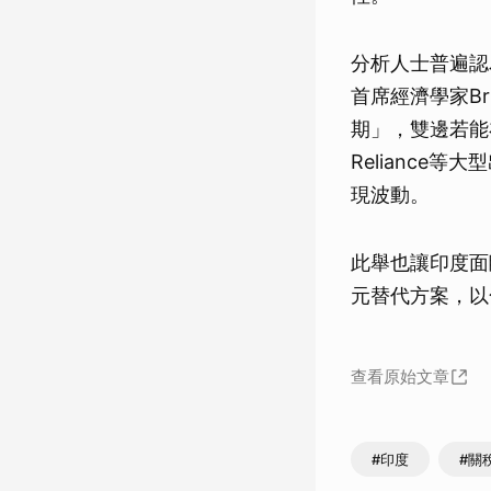
分析人士普遍認為
首席經濟學家Br
期」，雙邊若能
Relianc
現波動。
此舉也讓印度面
元替代方案，以
查看原始文章
#印度
#關