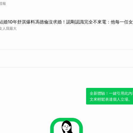
鏡報
結婚10年舒淇爆料馮德倫沒求婚！認剛認識完全不來電：他每一任
女人我最大
全新體驗！一鍵引用此內
文來輕鬆表達個人立場。