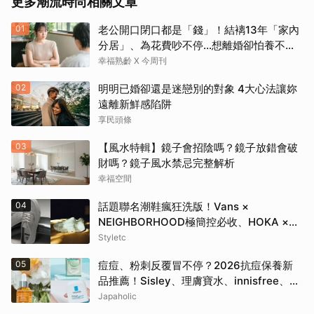
更多潮流時尚相關文章
01
老公開口閉口都是「錢」！結褵13年「家內
分居」、為花費吵不停…想離婚卻怕養不活
自己：還要忍3年？
幸福熟齡 X 今周刊
02
明明已婚卻還是迷戀別的對象 4大心法讓妳
遠離新鮮感陷阱
享民頭條
03
【風水特輯】鏡子會招陰嗎？鏡子放錯會破
財嗎？鏡子風水禁忌完整解析
幸福空間
04
話題聯名潮鞋瘋狂洗版！Vans ×
NEIGHBORHOOD極簡控必收、HOKA ×
BEAMS根本穿上腳的藝術品
Styletc
05
痘痘、粉刺反覆冒不停？2026抗痘保養新
品推薦！Sisley、理膚寶水、innisfree、
Bifesta 4大爆款一次看
Japaholic