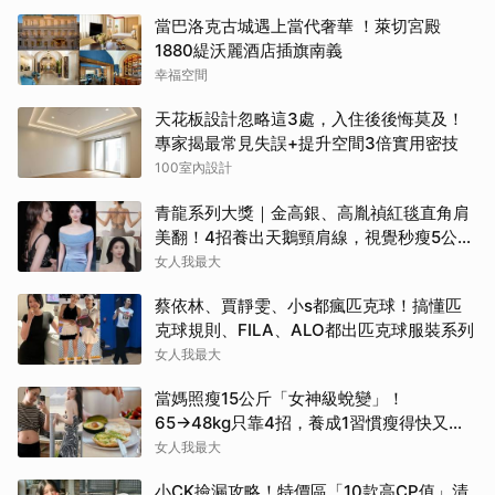
當巴洛克古城遇上當代奢華 ！萊切宮殿
1880緹沃麗酒店插旗南義
幸福空間
天花板設計忽略這3處，入住後後悔莫及！
專家揭最常見失誤+提升空間3倍實用密技
100室內設計
青龍系列大獎｜金高銀、高胤禎紅毯直角肩
美翻！4招養出天鵝頸肩線，視覺秒瘦5公
斤！
女人我最大
蔡依林、賈靜雯、小s都瘋匹克球！搞懂匹
克球規則、FILA、ALO都出匹克球服裝系列
女人我最大
當媽照瘦15公斤「女神級蛻變」！
65→48kg只靠4招，養成1習慣瘦得快又不
復胖
女人我最大
小CK撿漏攻略！特價區「10款高CP值」清