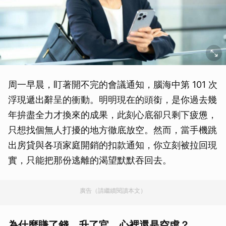
周一早晨，盯著開不完的會議通知，腦海中第 101 次
浮現遞出辭呈的衝動。明明現在的頭銜，是你過去幾
年拚盡全力才換來的成果，此刻心底卻只剩下疲憊，
只想找個無人打擾的地方徹底放空。然而，當手機跳
出房貸與各項家庭開銷的扣款通知，你立刻被拉回現
實，只能把那份逃離的渴望默默吞回去。
廣告（請繼續閱讀本文）
為什麼賺了錢、升了官，心裡還是空虛？