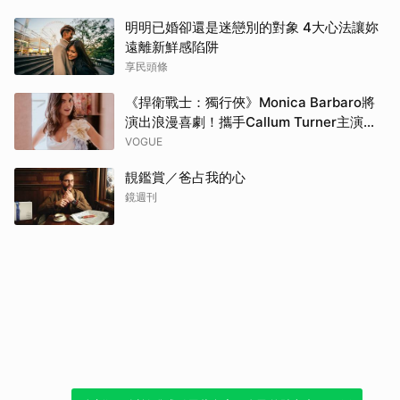
明明已婚卻還是迷戀別的對象 4大心法讓妳
遠離新鮮感陷阱
享民頭條
《捍衛戰士：獨行俠》Monica Barbaro將
演出浪漫喜劇！攜手Callum Turner主演
《一夜限定》
VOGUE
靚鑑賞／爸占我的心
鏡週刊