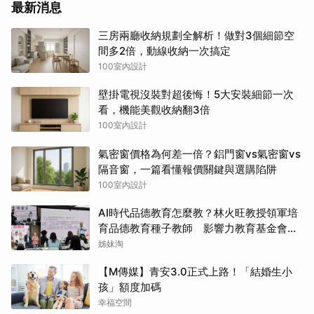
最新消息
三房兩廳收納規劃全解析！做對3個細節空
間多2倍，動線收納一次搞定
100室內設計
壁掛電視沒裝對超後悔！5大安裝細節一次
看，機能美觀收納翻3倍
100室內設計
氣密窗價格為何差一倍？鋁門窗vs氣密窗vs
隔音窗，一篇看懂報價關鍵與選購陷阱
100室內設計
AI時代品德教育怎麼教？林火旺教授領軍培
育品德教育種子教師 影響力教育基金會攜
手新生代基金會
姊妹淘
【M傳媒】青安3.0正式上路！「結婚生小
孩」額度加碼
幸福空間