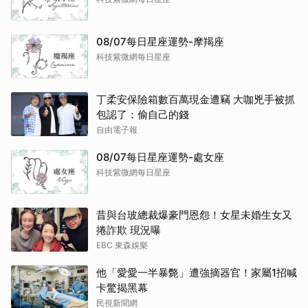
08/07每日星座運勢-摩羯座
取消
科技紫微網每日星座
丁柔安保險箱數百萬現金遭竊 大咖兇手被抓
包認了：偷自己的錢
自由電子報
08/07每日星座運勢-處女座
科技紫微網每日星座
昔與台玻總裁爆豪門恩怨！女星未婚生女又
捲詐欺 現況曝
EBC 東森娛樂
他「愛愛一半暴斃」遭強摘器官！家屬1招喊
卡驚揭黑幕
民視新聞網