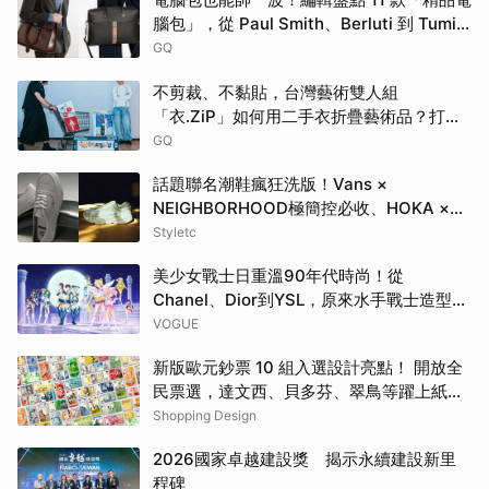
腦包」，從 Paul Smith、Berluti 到 Tumi
包款通通有！
GQ
不剪裁、不黏貼，台灣藝術雙人組
「衣.ZiP」如何用二手衣折疊藝術品？打破
大眾對舊衣回收的想像
GQ
話題聯名潮鞋瘋狂洗版！Vans ×
NEIGHBORHOOD極簡控必收、HOKA ×
BEAMS根本穿上腳的藝術品
Styletc
美少女戰士日重溫90年代時尚！從
Chanel、Dior到YSL，原來水手戰士造型都
來自伸展台
VOGUE
新版歐元鈔票 10 組入選設計亮點！ 開放全
民票選，達文西、貝多芬、翠鳥等躍上紙鈔
一次看
Shopping Design
2026國家卓越建設獎 揭示永續建設新里
程碑