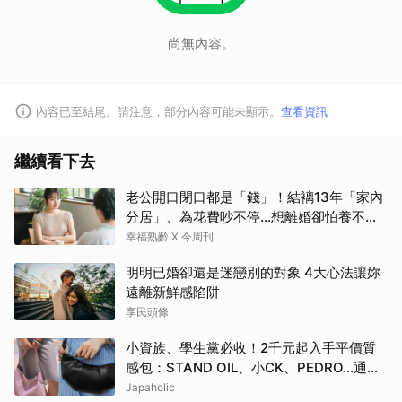
尚無內容。
內容已至結尾。請注意，部分內容可能未顯示。
查看資訊
繼續看下去
老公開口閉口都是「錢」！結褵13年「家內
分居」、為花費吵不停…想離婚卻怕養不活
自己：還要忍3年？
幸福熟齡 X 今周刊
明明已婚卻還是迷戀別的對象 4大心法讓妳
遠離新鮮感陷阱
享民頭條
小資族、學生黨必收！2千元起入手平價質
感包：STAND OIL、小CK、PEDRO…通勤
約會都超加分
Japaholic