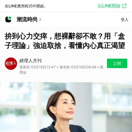
以LINE開啟
在LINE應用程式中開啟。
潮流時尚
登入
拚到心力交瘁，想裸辭卻不敢？用「盒
子理論」強迫取捨，看懂內心真正渴望
經理人月刊
訂閱
更新於 05月18日13:47 • 發布於 05月18日08:48 • 羅
秀如