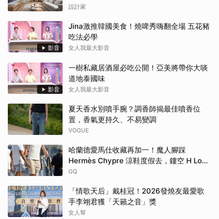
家務路徑
設計家
Jina激推韓國美食！燒啤秀嗨翻全場 五花豬
吃法必學
影音
女人我最大影音
一樹私藏居酒屋必吃公開！亞美將帶你大啖
道地泰國味
影音
女人我最大影音
夏天香水別噴手腕？調香師揭最佳噴香位
置，香氣更持久、不易變調
VOGUE
哈蘭德愛馬仕收藏再加一！魔人腳踩
Hermès Chypre 涼鞋度假去，鏤空 H Logo
大展慵懶高級感！
GQ
「情歌天后」戴桂冠！2026發燒友最愛歌
手李翊君獲「天籟之音」獎
女人幫