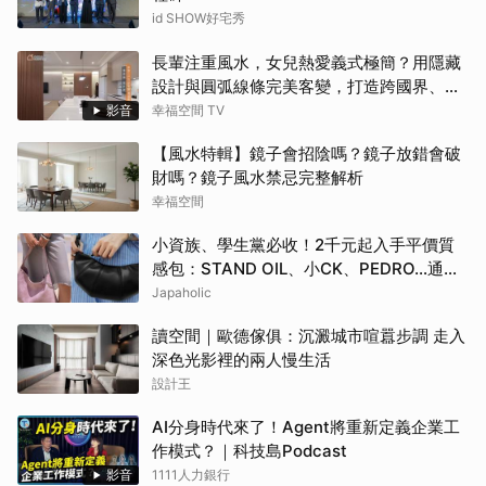
id SHOW好宅秀
長輩注重風水，女兒熱愛義式極簡？用隱藏
設計與圓弧線條完美客變，打造跨國界、跨
世代都點頭的客變療癒休閒宅！
影音
幸福空間 TV
【風水特輯】鏡子會招陰嗎？鏡子放錯會破
財嗎？鏡子風水禁忌完整解析
幸福空間
小資族、學生黨必收！2千元起入手平價質
感包：STAND OIL、小CK、PEDRO…通勤
約會都超加分
Japaholic
讀空間｜歐德傢俱：沉澱城市喧囂步調 走入
深色光影裡的兩人慢生活
設計王
AI分身時代來了！Agent將重新定義企業工
作模式？｜科技島Podcast
影音
1111人力銀行