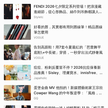
FENDI 2026七夕限定系列登場！把浪漫藏
進細節，從心形飾品、絲巾到吊飾都讓人一
眼心動
Styletc
好看的唇，其實都有用到唇線筆！精品唇線
筆怎麼用
VOGUE
告別高跟鞋！用7套今夏最紅的「芭蕾舞平
底鞋\+中長裙」穿搭，一秒穿出法式靜奢風
VOGUE
痘痘、粉刺反覆冒不停？2026抗痘保養新
品推薦！Sisley、理膚寶水、innisfree、
Bifesta 4大爆款一次看
Japaholic
蛋堡金曲 MV 他拍的！新媒體藝術家王宗欣
Cowper Wang 的中年叛逆學：「風格，是
選擇要留下什麼。」
GQ
電腦包也能帥一波！編輯盤點 11 款「精品電