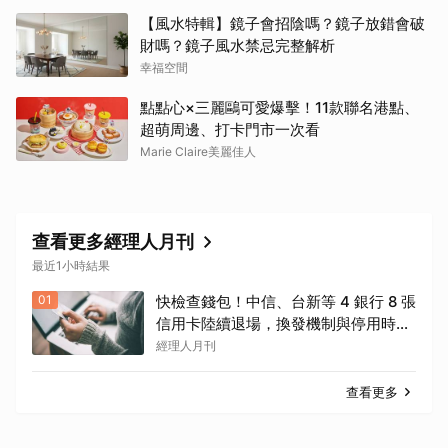
【風水特輯】鏡子會招陰嗎？鏡子放錯會破
財嗎？鏡子風水禁忌完整解析
幸福空間
點點心×三麗鷗可愛爆擊！11款聯名港點、
超萌周邊、打卡門市一次看
Marie Claire美麗佳人
查看更多經理人月刊
最近1小時結果
01
快檢查錢包！中信、台新等 4 銀行 8 張
信用卡陸續退場，換發機制與停用時間
一次看
經理人月刊
查看更多