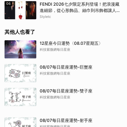
06
FENDI 2026七夕限定系列登場！把浪漫藏
進細節，從心形飾品、絲巾到吊飾都讓人一
眼心動
Styletc
其他人也看了
12星座今日運勢〈08.07星期五〉
科技紫微網每日星座
08/07每日星座運勢-巨蟹座
科技紫微網每日星座
08/07每日星座運勢-雙子座
科技紫微網每日星座
08/07每日星座運勢-射手座
科技紫微網每日星座