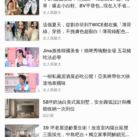
單：爆走小白鞋、BV平替包…現在入手省一
筆
女人我最大
這個夏天，從劉亦菲到TWICE都在瘋「薄荷
綠」穿搭，不挑膚色超顯白！薄荷綠配色公
開
女人我最大
Jina激推韓國美食！燒啤秀嗨翻全場 五花豬
吃法必學
女人我最大
一樹私藏居酒屋必吃公開！亞美將帶你大啖
道地泰國味
女人我最大
58坪奶油白美式風別墅，安全圓弧設計與機
能收納一次到位
設計家
39 坪老屋逆齡重生術！改造室內陽台延攬
三面採光，中島吧台＋獨立家事間解鎖完美