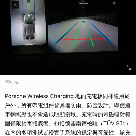
圖5.jpg
Porsche Wireless Charging 地面充電板同樣適用於
戶外，所有帶電組件皆具備防雨、防雪設計。即使遭
車輛輾壓也不會造成明顯損壞。充電時的電磁輻射範
圍僅限於車體底盤。包括德國南德檢驗（TÜV Süd）
在內的多項測試皆證實了系統的穩定與可靠性。該充