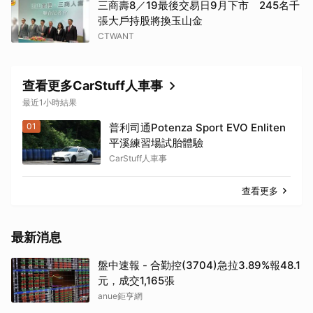
三商壽8／19最後交易日9月下市 245名千
張大戶持股將換玉山金
CTWANT
查看更多CarStuff人車事
最近1小時結果
01
普利司通Potenza Sport EVO Enliten
平溪練習場試胎體驗
CarStuff人車事
查看更多
最新消息
盤中速報 - 合勤控(3704)急拉3.89%報48.1
元，成交1,165張
anue鉅亨網