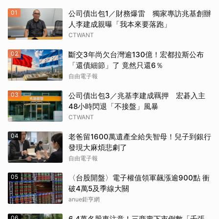
01
公司債出包1／財務爆雷 獨家專訪兆基創辦
人李建成親曝「我本來要落跑」
CTWANT
02
斷交3年尚欠台灣逾130億！宏都拉斯公布
「還債細節」了 竟然只還6％
自由電子報
03
公司債出包3／兆基李建成羈押 宏碁入主
48小時閃退「不接盤」風暴
CTWANT
04
老爸留1600萬遺產全給失智母！兒子到銀行
發現大麻煩悲劇了
自由電子報
05
〈台股開盤〉電子權值領軍飆漲逾900點 衝
破4萬5及季線大關
anue鉅亨網
06
6.4萬名股東注意！三商壽下市倒數「千張