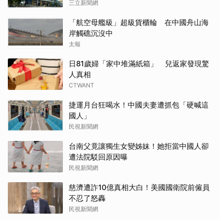
三立新聞網
「航空母艦級」超級貨櫃輪 在中國舟山海
岸觸礁沉沒中
太報
日81歲婦「家中堆滿紙箱」 兒返家發現驚
人真相
CTWANT
捷運月台狂喝水！中國夫妻遭抓包「硬喊這
國人」
民視新聞網
台南父竟讓獨生女變姊妹！她拒當中國人卻
遭法院駁回原因曝
民視新聞網
慈濟遭詐10億真相大白！美國國衛院前僱員
不忍了怒轟
民視新聞網