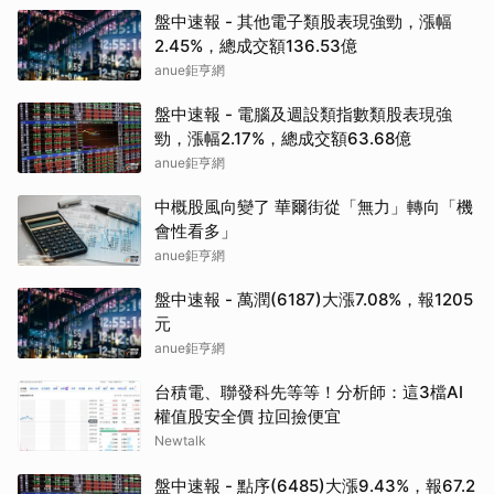
盤中速報 - 其他電子類股表現強勁，漲幅
2.45%，總成交額136.53億
anue鉅亨網
盤中速報 - 電腦及週設類指數類股表現強
勁，漲幅2.17%，總成交額63.68億
anue鉅亨網
中概股風向變了 華爾街從「無力」轉向「機
會性看多」
anue鉅亨網
盤中速報 - 萬潤(6187)大漲7.08%，報1205
元
anue鉅亨網
台積電、聯發科先等等！分析師：這3檔AI
權值股安全價 拉回撿便宜
Newtalk
盤中速報 - 點序(6485)大漲9.43%，報67.2