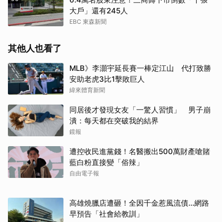
大戶」還有245人
EBC 東森新聞
其他人也看了
MLB》李灝宇延長賽一棒定江山 代打致勝
安助老虎3比1擊敗巨人
緯來體育新聞
同居後才發現女友「一驚人習慣」 男子崩
潰：每天都在突破我的結界
鏡報
遭控收民進黨錢！名醫搬出500萬財產嗆賭
藍白粉直接變「俗辣」
自由電子報
高雄燒臘店遭砸！全因千金惹風流債…網路
早預告「社會給教訓」