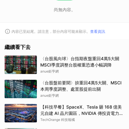
尚無內容。
內容已至結尾。請注意，部分內容可能未顯示。
查看資訊
繼續看下去
〈台股風向球〉台指期夜盤重回4萬5大關
MSCI季度調整台股權重恐遭小幅調降
anue鉅亨網
〈台股盤前要聞〉拚重回4萬5大關、MSCI
本周季度調整、處置股提前出關
anue鉅亨網
【科技早餐】SpaceX、Tesla 砸 168 億美
元自建 AI 晶片園區，NVIDIA 傳投資電力、
亞馬遜建離網資料中心
TechOrange 科技報橘