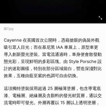
圖7.jpg
Cayenne 在英國首次公開時，憑藉搶眼的偽裝外觀
吸引眾人目光；而在慕尼黑 IAA 車展上，原型車更
導入創新螢光塗裝。當電流通過時，車身便會散發動
態光彩，呈現鮮明的多彩區塊。由 Style Porsche 設
計的迷彩圖樣，特別在部分區域留白，營造深淺對比
效果，五種由藍至紫的色調可自由切換。
這項獨特塗裝採用超過 25 層極薄塗層，包含導電底
漆、電極層、絕緣層及含顏料的發光材質層，通以交
流電時即可發光。外層再覆以 15 層以上透明塗層，