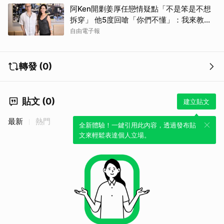
阿Ken開剿姜厚任戀情疑點「不是笨是不想
拆穿」 他5度回嗆「你們不懂」：我來教育
你們
自由電子報
轉發 (0)
貼文 (0)
建立貼文
最新
熱門
全新體驗！一鍵引用此內容，透過發布貼
文來輕鬆表達個人立場。