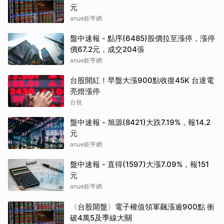
元
anue鉅亨網
盤中速報 - 點序(6485)股價拉至漲停，漲停
價67.2元，成交204張
anue鉅亨網
台股開紅！早盤大漲900點收復45K 台達電
亮燈漲停
台視
盤中速報 - 旭源(8421)大跌7.19%，報14.2
元
anue鉅亨網
盤中速報 - 直得(1597)大漲7.09%，報151
元
anue鉅亨網
〈台股開盤〉電子權值領軍飆漲逾900點 衝
破4萬5及季線大關