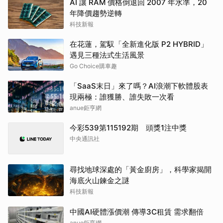
AI 讓 RAM 價格倒退回 2007 年水準，20
年降價趨勢逆轉
科技新報
在花蓮，駕馭「全新進化版 P2 HYBRID」
遇見三種法式生活風景
Go Choice購車趣
「SaaS末日」來了嗎？AI浪潮下軟體股表
現兩極：誰獲勝、誰失敗一次看
anue鉅亨網
今彩539第115192期 頭獎1注中獎
中央通訊社
尋找地球深處的「黃金廚房」，科學家揭開
海底火山鍊金之謎
科技新報
中國AI硬體漲價潮 傳導3C租賃 需求翻倍
anue鉅亨網