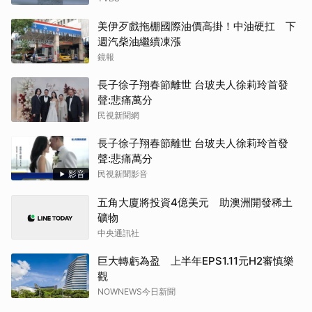
美伊歹戲拖棚國際油價高掛！中油硬扛 下
週汽柴油繼續凍漲
鏡報
長子徐子翔春節離世 台玻夫人徐莉玲首發
聲:悲痛萬分
民視新聞網
長子徐子翔春節離世 台玻夫人徐莉玲首發
聲:悲痛萬分
影音
民視新聞影音
五角大廈將投資4億美元 助澳洲開發稀土
礦物
中央通訊社
巨大轉虧為盈 上半年EPS1.11元H2審慎樂
觀
NOWNEWS今日新聞