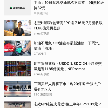
中油：10日起汽柴油價格不調整 95無鉛維
持32元
中央通訊社
志聖H1獲利創新高EPS達 7.16元 7月營收以
11.68億元再登頂
anue鉅亨網
加油不用急！中油宣布最新油價 下周汽、
柴油「凍漲」
CTWANT
鉅亨買幣速報 - USDC(USDC)24小時成交
量超過11.85億美元，NFPrompt
Token(NFP)24小時漲幅達66.2%
anue鉅亨網
三商美邦人壽將下市！8/20停牌 千張大戶
還有252人
EBC 東森新聞
宏致Q2純益成長近1倍上半年EPS1.89元 7