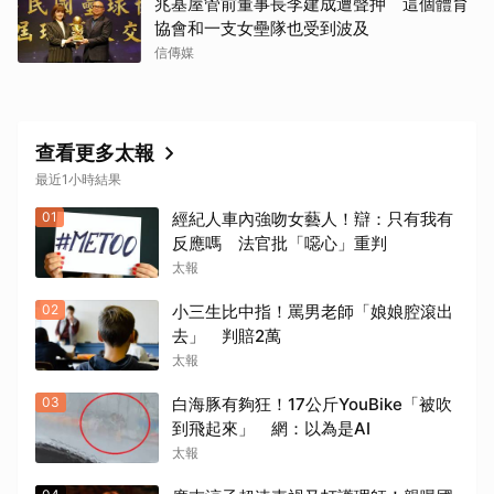
兆基屋管前董事長李建成遭聲押 這個體育
協會和一支女壘隊也受到波及
信傳媒
查看更多太報
最近1小時結果
01
經紀人車內強吻女藝人！辯：只有我有
反應嗎 法官批「噁心」重判
太報
02
小三生比中指！罵男老師「娘娘腔滾出
去」 判賠2萬
太報
03
白海豚有夠狂！17公斤YouBike「被吹
到飛起來」 網：以為是AI
太報