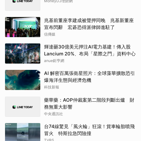
MoneyDJ理財網
兆基前董座李建成被聲押同晚 兆基新董座
宣布閃辭 宏碁恐得派律師進駐了
信傳媒
輝達砸30億美元押注AI電力基建！傳入股
Lancium 20%、布局「星際之門」資料中心
anue鉅亨網
AI 解密百萬張衛星照片：全球藻華擴散恐引
爆海洋生態與經濟危機
科技新報
藥華藥：AOP仲裁案第二階段判斷出爐 財
務無重大影響
中央通訊社
台74線驚見「風火輪」狂滾！貨車輪胎噴飛
冒火 特斯拉急閃險撞
TVBS