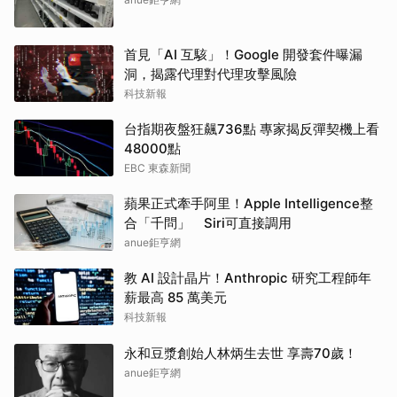
首見「AI 互駭」！Google 開發套件曝漏
洞，揭露代理對代理攻擊風險
科技新報
台指期夜盤狂飆736點 專家揭反彈契機上看
48000點
EBC 東森新聞
蘋果正式牽手阿里！Apple Intelligence整
合「千問」 Siri可直接調用
anue鉅亨網
教 AI 設計晶片！Anthropic 研究工程師年
薪最高 85 萬美元
科技新報
永和豆漿創始人林炳生去世 享壽70歲！
anue鉅亨網