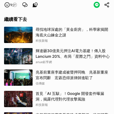
1
繼續看下去
尋找地球深處的「黃金廚房」，科學家揭開
海底火山鍊金之謎
科技新報
輝達砸30億美元押注AI電力基建！傳入股
Lancium 20%、布局「星際之門」資料中心
anue鉅亨網
兆基前董座李建成被聲押同晚 兆基新董座
宣布閃辭 宏碁恐得派律師進駐了
信傳媒
首見「AI 互駭」！Google 開發套件曝漏
洞，揭露代理對代理攻擊風險
科技新報