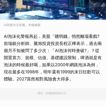
AI與股市示意圖。本報繪製
AI泡沫化警報再起，美股「聰明錢」悄然離場看戲?
前瑞銀分析師、騰旭投資投資長程正樺表示，過去兩
個月不知被問了多少次：「AI泡沫何時會破?」？從
閒置算力、規模、估值、基礎建設限制，啤酒就是有
泡沫的時候最好喝，如果以2000年網路泡沫為例，
現在最多在1998年，明年還有1999的末日狂歡可以
體驗。2027當然相對風險會大得多。
廣告（請繼續閱讀本文）