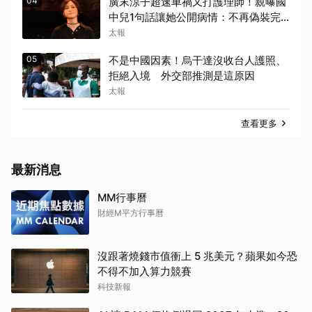
04
廣末涼子超速車禍又打護理師！親曝國
中兒1句話讓她公開病情：不再偽裝完
美
太報
05
不是中國因素！烏干達沒收台人護照、
拒絕入境 外交部推測是這原因
太報
查看更多
最新消息
MM行事曆
財經M平方行事曆
沒跟著燒錢市值衝上 5 兆美元？蘋果如今恐
不得不加入算力競賽
科技新報