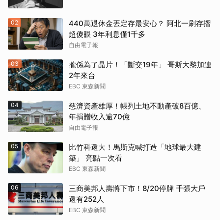
02
440萬退休金丟定存最安心？ 阿北一刷存摺
超傻眼 3年利息僅1千多
自由電子報
03
攏係為了晶片！「斷交19年」 哥斯大黎加連
2年來台
EBC 東森新聞
04
慈濟資產雄厚！帳列土地不動產破8百億、
年捐贈收入逾70億
自由電子報
05
比竹科還大！馬斯克喊打造「地球最大建
築」 亮點一次看
EBC 東森新聞
06
三商美邦人壽將下市！8/20停牌 千張大戶
還有252人
EBC 東森新聞