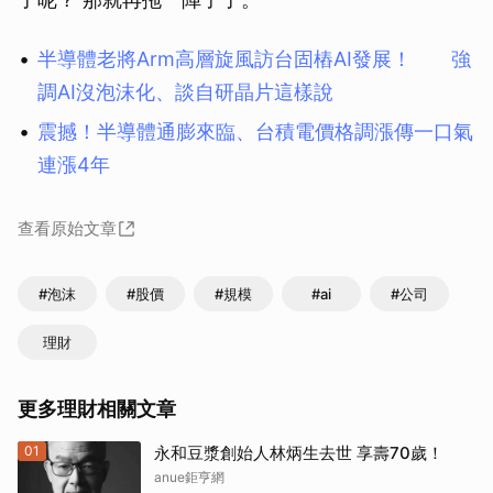
半導體老將Arm高層旋風訪台固樁AI發展！ 強
調AI沒泡沫化、談自研晶片這樣說
震撼！半導體通膨來臨、台積電價格調漲傳一口氣
連漲4年
查看原始文章
#泡沫
#股價
#規模
#ai
#公司
理財
更多理財相關文章
01
永和豆漿創始人林炳生去世 享壽70歲！
anue鉅亨網