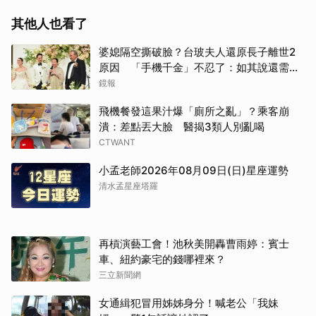
其他人也看了
婆媳隔空撕破臉？台玻夫人還原長子離世2
原因 「手機千金」不忍了：如其說還需要
離開嗎？
鏡報
飛機餐發這果汁爆「廁所之亂」？乘客崩
潰：差點丟大臉 醫揭3類人別亂喝
CTWANT
小孟老師2026年08月09日(日)星座運勢
清水孟星座塔羅
再槓演藝工會！池秋美開轟曹雨婷：賓士
車、紐約豪宅的錢哪裡來？
三立新聞網
女通緝犯冒用姊姊身分！喊老公「我妹