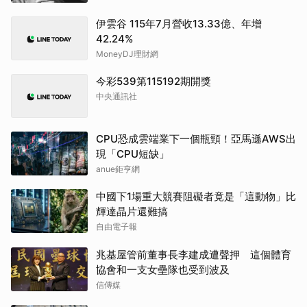
伊雲谷 115年7月營收13.33億、年增
42.24%
MoneyDJ理財網
今彩539第115192期開獎
中央通訊社
CPU恐成雲端業下一個瓶頸！亞馬遜AWS出
現「CPU短缺」
anue鉅亨網
中國下1場重大競賽阻礙者竟是「這動物」比
輝達晶片還難搞
自由電子報
兆基屋管前董事長李建成遭聲押 這個體育
協會和一支女壘隊也受到波及
信傳媒