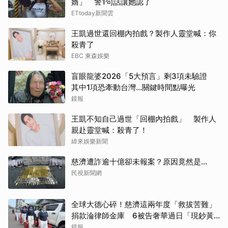
婿」 警1句話讓她認了
ETtoday新聞雲
王凱過世還回棚內拍戲？製作人靈堂喊：你
殺青了
EBC 東森娛樂
盲眼龍婆2026「5大預言」剩3項未驗證
其中1項恐牽動台灣...關鍵時間點曝光
鏡報
王凱不知自己過世「回棚內拍戲」 製作人
親赴靈堂喊：殺青了！
緯來娛樂新聞
慈濟遭詐逾十億卻未報案？原因竟然是...
民視新聞網
全球大德心碎！慈濟這兩年度「救拔苦難」
捐款淪律師金庫 6被告奢華過日「現鈔黃
金淹腳目」
鏡報