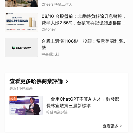
次看
Cheers 快樂工作人
08/10 台股盤前：非農轉負解除升息警報，
費半大漲2.56%，台積電與記憶體族群開高
能守住嗎
CMoney
台股上週漲1106點 投顧：留意美國利率走
勢
中央通訊社
查看更多哈佛商業評論
最近1小時結果
01
「會用ChatGPT不算AI人才」數發部
長林宜敬揭三層新標準
哈佛商業評論
查看更多