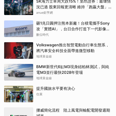
SK海力士單周大跌15%！里昂證券：最壞情
況已過 股東回報更清晰 維持「跑贏大盤」
評等
anue鉅亨網
砸1兆日圓押注熊本新廠！台積電攜手Sony
攻「實體AI」，台日合作打造下一代影像感
測器
數位時代
Volkswagen推出智慧電動自行車生態系，
將汽車安全科技全面帶進微型移動
地球黃金線
BMW新世代6缸M3現身紐柏林測試，與純
電M3並行最快2028年登場
地球黃金線
提升國旅水平要有決心
住展
挪威簡化流程 陸上風電與輸配電開發週期
減半