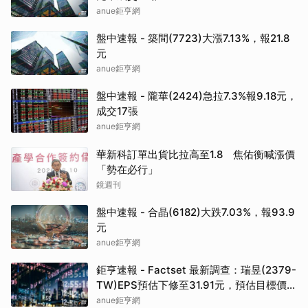
anue鉅亨網
盤中速報 - 築間(7723)大漲7.13%，報21.8
元
anue鉅亨網
盤中速報 - 隴華(2424)急拉7.3%報9.18元，
成交17張
anue鉅亨網
華新科訂單出貨比拉高至1.8 焦佑衡喊漲價
「勢在必行」
鏡週刊
盤中速報 - 合晶(6182)大跌7.03%，報93.9
元
anue鉅亨網
鉅亨速報 - Factset 最新調查：瑞昱(2379-
TW)EPS預估下修至31.91元，預估目標價為
723.5元
anue鉅亨網