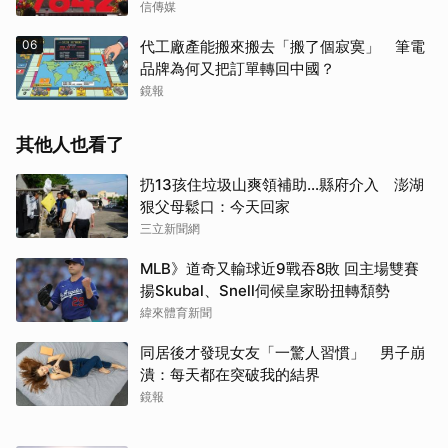
信傳媒
06
代工廠產能搬來搬去「搬了個寂寞」 筆電
品牌為何又把訂單轉回中國？
鏡報
其他人也看了
扔13孩住垃圾山爽領補助…縣府介入 澎湖
狠父母鬆口：今天回家
三立新聞網
MLB》道奇又輸球近9戰吞8敗 回主場雙賽
揚Skubal、Snell伺候皇家盼扭轉頹勢
緯來體育新聞
同居後才發現女友「一驚人習慣」 男子崩
潰：每天都在突破我的結界
鏡報