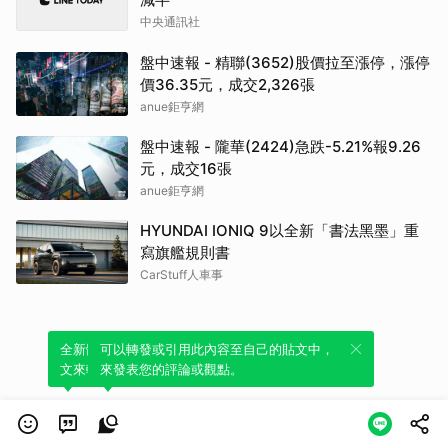
中央通訊社
盤中速報 - 精聯(3652)股價拉至漲停，漲停
價36.35元，成交2,326張
anue鉅亨網
盤中速報 - 隴華(2424)急跌-5.21%報9.26
元，成交16張
anue鉅亨網
HYUNDAI IONIQ 9以全新「書法黑墨」重
寫旗艦規則書
CarStuff人車事
全新體驗！一鍵引用此內容，透過發布貼
可以轉發或引用此內容至自己的貼文中，
文來輕鬆表達個人立場。
來發表您的評論或觀點。