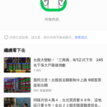
尚無內容。
內容已至結尾。請注意，部分內容可能未顯示。
查看資訊
繼續看下去
台股大變動！「三商壽」9/1正式下市 245
名千張大戶最後倒數
TVBS
股民注意！台股抓去關新制今上路 9檔股票
提前出關
EBC 東森新聞
同樣月領４萬４，台北買房要６８年、這地
區只要９年！全台２２縣市購屋難度排名一