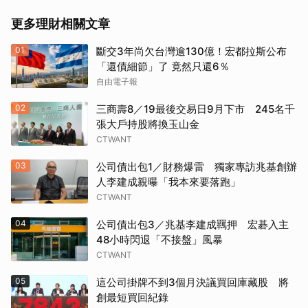
更多理財相關文章
01
斷交3年尚欠台灣逾130億！宏都拉斯公布
「還債細節」了 竟然只還6％
自由電子報
02
三商壽8／19最後交易日9月下市 245名千
張大戶持股將換玉山金
CTWANT
03
公司債出包1／財務爆雷 獨家專訪兆基創辦
人李建成親曝「我本來要落跑」
CTWANT
04
公司債出包3／兆基李建成羈押 宏碁入主
48小時閃退「不接盤」風暴
CTWANT
05
這公司掛牌不到3個月決議買回庫藏股 將
創最短買回紀錄