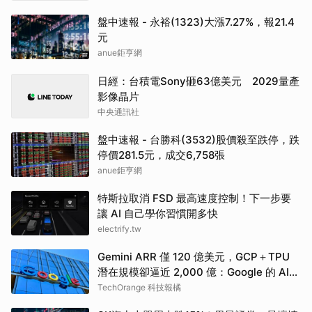
盤中速報 - 永裕(1323)大漲7.27%，報21.4
元
anue鉅亨網
日經：台積電Sony砸63億美元 2029量產
影像晶片
中央通訊社
盤中速報 - 台勝科(3532)股價殺至跌停，跌
停價281.5元，成交6,758張
anue鉅亨網
特斯拉取消 FSD 最高速度控制！下一步要
讓 AI 自己學你習慣開多快
electrify.tw
Gemini ARR 僅 120 億美元，GCP＋TPU
潛在規模卻逼近 2,000 億：Google 的 AI
商業重心正在位移
TechOrange 科技報橘