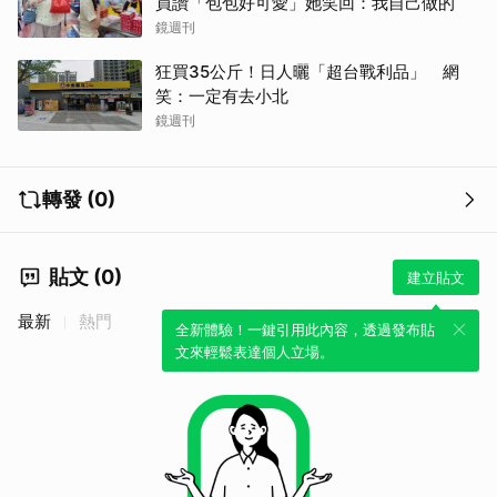
員讚「包包好可愛」她笑回：我自己做的
鏡週刊
狂買35公斤！日人曬「超台戰利品」 網
笑：一定有去小北
鏡週刊
轉發 (0)
貼文 (0)
建立貼文
最新
熱門
全新體驗！一鍵引用此內容，透過發布貼
文來輕鬆表達個人立場。