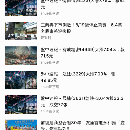
盤中速報 - 億而得(6423)大漲7.75%，報82
元
anue鉅亨網
三商壽下市倒數！8/19後停止買賣 6.4萬
名股東將迎換股
鏡週刊
盤中速報 - 有成精密(4949)大漲7.04%，報
71.5元
anue鉅亨網
盤中速報 - 晟鈦(3229)大漲7.09%，報
49.85元
anue鉅亨網
盤中速報 - 晟楠(3631)急跌-3.64%報33.3
元，成交77張
anue鉅亨網
前後建商整合逾30年 友座首進永和推「豐
禾」銷售破7成