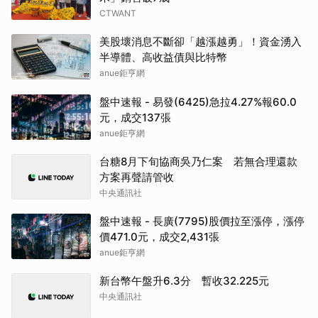
CTWANT
美股壞消息不斷卻「越漲越勇」！資金湧入
半導體、高收益債與比特幣
anue鉅亨網
盤中速報 - 易發(6425)急拉4.27%報60.0
元，成交137張
anue鉅亨網
台糖8月下旬協商吳乃仁案 若無合理還款
方案再聲請管收
中央通訊社
盤中速報 - 長廣(7795)股價拉至漲停，漲停
價471.0元，成交2,431張
anue鉅亨網
新台幣午盤升6.3分 暫收32.225元
中央通訊社