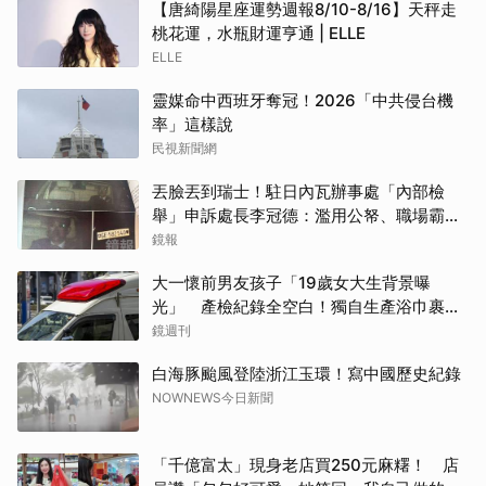
【唐綺陽星座運勢週報8/10-8/16】天秤走
桃花運，水瓶財運亨通 | ELLE
ELLE
靈媒命中西班牙奪冠！2026「中共侵台機
率」這樣說
民視新聞網
丟臉丟到瑞士！駐日內瓦辦事處「內部檢
舉」申訴處長李冠德：濫用公帑、職場霸
凌、超速仔拒繳罰單 外交部要查了
鏡報
大一懷前男友孩子「19歲女大生背景曝
光」 產檢紀錄全空白！獨自生產浴巾裹嬰
屍藏家5天
鏡週刊
白海豚颱風登陸浙江玉環！寫中國歷史紀錄
NOWNEWS今日新聞
「千億富太」現身老店買250元麻糬！ 店