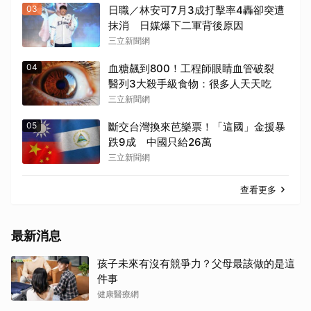
03
日職／林安可7月3成打擊率4轟卻突遭
抹消 日媒爆下二軍背後原因
三立新聞網
04
血糖飆到800！工程師眼睛血管破裂
醫列3大殺手級食物：很多人天天吃
三立新聞網
05
斷交台灣換來芭樂票！「這國」金援暴
跌9成 中國只給26萬
三立新聞網
查看更多
最新消息
孩子未來有沒有競爭力？父母最該做的是這
件事
健康醫療網