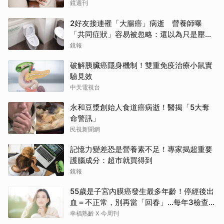
鏡週刊
2好友接連罹「大腸癌」病逝 營養師曝
「共同症狀」容易被忽略：還以為只是壓力
大
鏡報
破解胰臟癌隱身機制！雙重免疫治療小鼠實
驗見效
中天電視台
永和豆漿創始人食道癌病逝！醫揭「5大奪
命警訊」
民視新聞網
記憶力變差恐是營養素不足！專家揭超重要
護腦成分：超市就買得到
鏡報
55歲是子宮內膜癌發生最多年齡！停經後出
血＝不正常，別再當「回春」…每年3檢查保
命：早期治癒率達9成5
幸福熟齡 X 今周刊