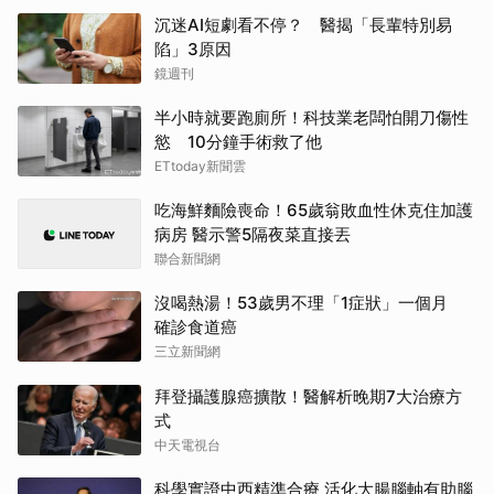
沉迷AI短劇看不停？ 醫揭「長輩特別易
陷」3原因
鏡週刊
半小時就要跑廁所！科技業老闆怕開刀傷性
慾 10分鐘手術救了他
ETtoday新聞雲
吃海鮮麵險喪命！65歲翁敗血性休克住加護
病房 醫示警5隔夜菜直接丟
聯合新聞網
沒喝熱湯！53歲男不理「1症狀」一個月
確診食道癌
三立新聞網
拜登攝護腺癌擴散！醫解析晚期7大治療方
式
中天電視台
科學實證中西精準合療 活化大腸腦軸有助腦