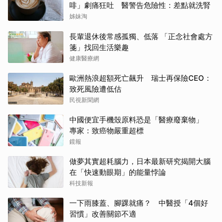
啡」劇痛狂吐 醫警告危險性：差點就洗腎
姊妹淘
長輩退休後常感孤獨、低落 「正念社會處方
箋」找回生活樂趣
健康醫療網
歐洲熱浪超額死亡飆升 瑞士再保險CEO：
致死風險遭低估
民視新聞網
中國便宜手機殼原料恐是「醫療廢棄物」
專家：致癌物嚴重超標
鏡報
做夢其實超耗腦力，日本最新研究揭開大腦
在「快速動眼期」的能量悖論
科技新報
一下雨膝蓋、腳踝就痛？ 中醫授「4個好
習慣」改善關節不適