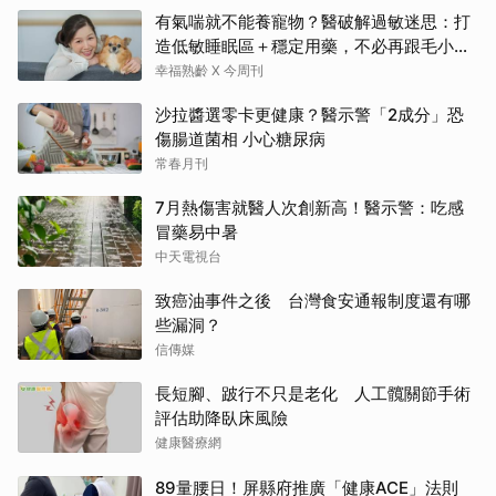
有氣喘就不能養寵物？醫破解過敏迷思：打
造低敏睡眠區＋穩定用藥，不必再跟毛小孩
分離
幸福熟齡 X 今周刊
沙拉醬選零卡更健康？醫示警「2成分」恐
傷腸道菌相 小心糖尿病
常春月刊
7月熱傷害就醫人次創新高！醫示警：吃感
冒藥易中暑
中天電視台
致癌油事件之後 台灣食安通報制度還有哪
些漏洞？
信傳媒
長短腳、跛行不只是老化 人工髖關節手術
評估助降臥床風險
健康醫療網
89量腰日！屏縣府推廣「健康ACE」法則