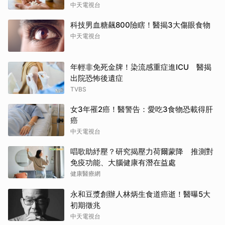
中天電視台
科技男血糖飆800險瞎！醫揭3大傷眼食物
中天電視台
年輕非免死金牌！染流感重症進ICU 醫揭
出院恐怖後遺症
TVBS
女3年罹2癌！醫警告：愛吃3食物恐載得肝
癌
中天電視台
唱歌助紓壓？研究揭壓力荷爾蒙降 推測對
免疫功能、大腦健康有潛在益處
健康醫療網
永和豆漿創辦人林炳生食道癌逝！醫曝5大
初期徵兆
中天電視台