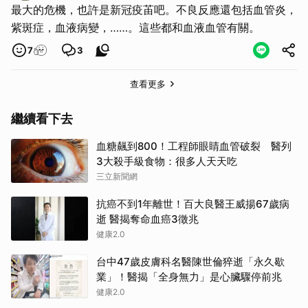
最大的危機，也許是新冠疫苖吧。不良反應還包括血管炎，
紫斑症，血液病變，……。這些都和血液血管有關。
7
3
查看更多
繼續看下去
血糖飆到800！工程師眼睛血管破裂 醫列
3大殺手級食物：很多人天天吃
三立新聞網
抗癌不到1年離世！百大良醫王威揚67歲病
逝 醫揭奪命血癌3徵兆
健康2.0
台中47歲皮膚科名醫陳世倫猝逝「永久歇
業」！醫揭「全身無力」是心臟驟停前兆
健康2.0