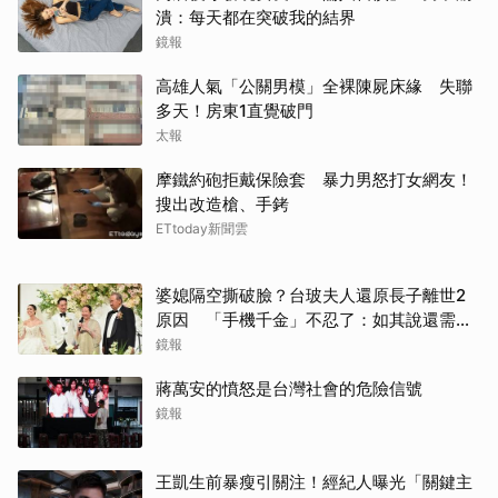
潰：每天都在突破我的結界
鏡報
高雄人氣「公關男模」全裸陳屍床緣 失聯
多天！房東1直覺破門
太報
摩鐵約砲拒戴保險套 暴力男怒打女網友！
搜出改造槍、手銬
ETtoday新聞雲
婆媳隔空撕破臉？台玻夫人還原長子離世2
原因 「手機千金」不忍了：如其說還需要
離開嗎？
鏡報
蔣萬安的憤怒是台灣社會的危險信號
鏡報
王凱生前暴瘦引關注！經紀人曝光「關鍵主