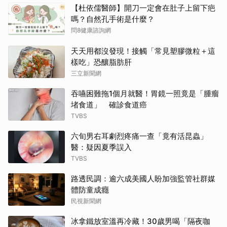
【杜依儒醫師】開刀一定會在肚子上留下疤
嗎？自然孔手術是什麼？
問8健康諮詢網
天天用都沒發現！接觸「常見塑膠微粒＋這
樣吃」恐釀脂肪肝
三立新聞網
吞嚥困難拖1個月就醫！胃鏡一照竟是「腫瘤
堵食道」 確診食道癌
TVBS
六旬男右耳劇烈疼痛一查「竟有活昆蟲」
醫：疑因夏季誤入
TVBS
路透民調：逾六成美國人盼加強監管社群媒
體防童成癮
民視新聞網
冰拿鐵放室溫再冷藏！30歲男喝「隔夜咖