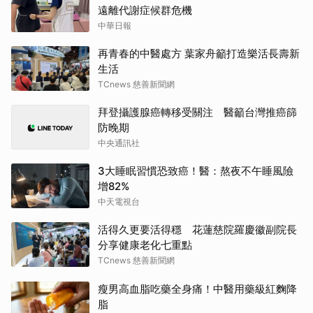
遠離代謝症候群危機
中華日報
再青春的中醫處方 葉家舟籲打造樂活長壽新
生活
TCnews 慈善新聞網
拜登攝護腺癌轉移受關注 醫籲台灣推癌篩
防晚期
中央通訊社
3大睡眠習慣恐致癌！醫：熬夜不午睡風險
增82%
中天電視台
活得久更要活得穩 花蓮慈院羅慶徽副院長
分享健康老化七重點
TCnews 慈善新聞網
瘦男高血脂吃藥全身痛！中醫用藥級紅麴降
脂