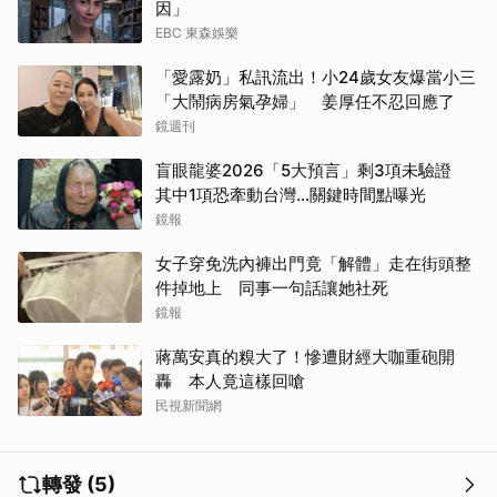
因」
EBC 東森娛樂
「愛露奶」私訊流出！小24歲女友爆當小三
「大鬧病房氣孕婦」 姜厚任不忍回應了
鏡週刊
盲眼龍婆2026「5大預言」剩3項未驗證
其中1項恐牽動台灣...關鍵時間點曝光
鏡報
女子穿免洗內褲出門竟「解體」走在街頭整
件掉地上 同事一句話讓她社死
鏡報
蔣萬安真的糗大了！慘遭財經大咖重砲開
轟 本人竟這樣回嗆
民視新聞網
轉發 (5)