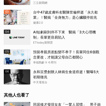
三立新聞網
03
台中47歲皮膚科名醫陳世倫猝逝「永久歇
業」！醫揭「全身無力」是心臟驟停前兆
健康2.0
04
AI短劇刷到停不下來 醫揭「3大心理機
制」長輩更容易陷入
ETtoday新聞雲
05
預留孝親房差點變不孝子！長輩同住6個觀
念要改，才能讓父母自己都開心
幸福熟齡 X 今周刊
06
永和豆漿創辦人林炳生食道癌逝！醫曝5大
初期徵兆
中天電視台
其他人也看了
同居後才發現女友「一驚人習慣」 男子崩