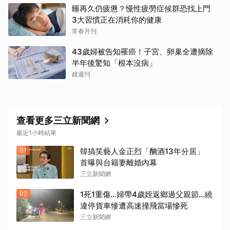
睡再久仍疲憊？慢性疲勞症候群恐找上門
3大習慣正在消耗你的健康
常春月刊
43歲婦被告知罹癌！子宮、卵巢全遭摘除
半年後驚知「根本沒病」
鏡週刊
查看更多三立新聞網
最近1小時結果
01
韓搞笑藝人金正烈「酗酒13年分居」
首曝與台籍妻離婚內幕
三立新聞網
02
1死1重傷…婦帶4歲姪返鄉過父親節…繞
違停貨車慘遭高速撞飛當場慘死
三立新聞網