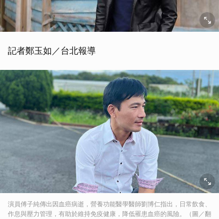
記者鄭玉如／台北報導
演員傅子純傳出因血癌病逝，營養功能醫學醫師劉博仁指出，日常飲食、
作息與壓力管理，有助於維持免疫健康，降低罹患血癌的風險。（圖／翻