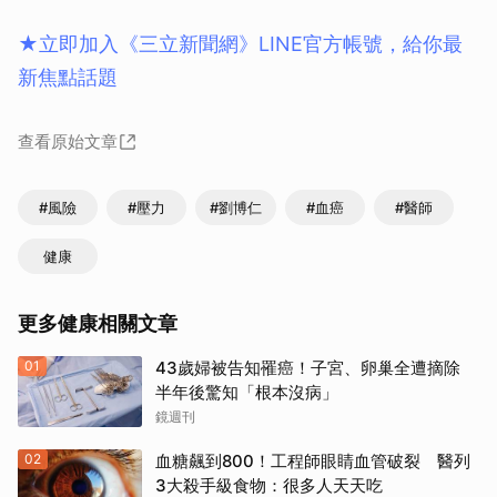
★立即加入《三立新聞網》LINE官方帳號，給你最
新焦點話題
查看原始文章
#風險
#壓力
#劉博仁
#血癌
#醫師
健康
更多健康相關文章
01
43歲婦被告知罹癌！子宮、卵巢全遭摘除
半年後驚知「根本沒病」
鏡週刊
02
血糖飆到800！工程師眼睛血管破裂 醫列
3大殺手級食物：很多人天天吃