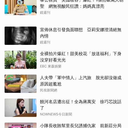
聖 網無視酸民狂讚：媽媽真漂亮
鏡週刊
宣佈休息引發負面聯想 亞莉安娜澄清絕無
內情
鏡週刊
全裸拍片爆紅！甜美校花「放送福利」下身
沒穿好看光光
EBC 東森娛樂
人夫帶「軍中情人」上汽旅 脫光卻沒做成
原因超尷尬
民視新聞網
饒河名店遭出征！全為蔣萬安 徐巧芯說話
了
NOWNEWS今日新聞
小隊長收賄幫里長兒誘捕仇家 前新莊分局