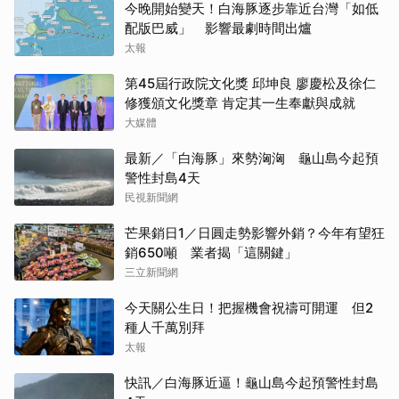
今晚開始變天！白海豚逐步靠近台灣「如低
配版巴威」 影響最劇時間出爐
太報
第45屆行政院文化獎 邱坤良 廖慶松及徐仁
修獲頒文化獎章 肯定其一生奉獻與成就
大媒體
最新／「白海豚」來勢洶洶 龜山島今起預
警性封島4天
民視新聞網
芒果銷日1／日圓走勢影響外銷？今年有望狂
銷650噸 業者揭「這關鍵」
三立新聞網
今天關公生日！把握機會祝禱可開運 但2
種人千萬別拜
太報
快訊／白海豚近逼！龜山島今起預警性封島