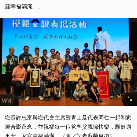
庭幸福滿滿。」
鄉長許忠富與鄉代會主席嚴青山及代表同仁一起和家
屬合影留念，並祝福每一位爸爸父親節快樂，願健康
平安，家庭幸福滿滿。（圖／記者蘇榮泉攝）