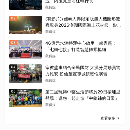
洩 內鬼竟是前任執行長
觀傳媒
02
(有影片)/國泰人壽限定版無人機圖形驚
喜現身2026澎湖國際海上花火節 點
亮菊島夏季夜空
觀傳媒
03
46億元水湳轉運中心啟用 盧秀燕：
「七轉七接」打造智慧轉乘樞紐
觀傳媒
04
宗教盛事結合全民國防 大溪分局動員警
力維安 扮仙童宣導城鎮韌性演習
觀傳媒
05
第二屆玩轉中藥生活節將於29日按埔里
登場！邀您一起走進『中藥鋪的日常』
觀傳媒
查看更多