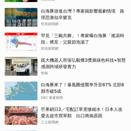
白海豚游進台灣？專家揭影響最劇情境 路
徑恐激似辛樂克
民視新聞網
罕見「三颱共舞」！專家曝白海豚「搖滾時
段」將至：父親節泡湯了
民視新聞網
崑大機器人所張弘毅獲3獎展綠色科技×智慧
感測跨域研發實力
勁報
白海豚來了！暴風圈侵襲率升至67% 北部6
縣市破5成
EBC 東森新聞
芒果銷日2／宅配訂單竟慘縮水！日本人改
愛去超市買單顆 出口商揭原因
三立新聞網