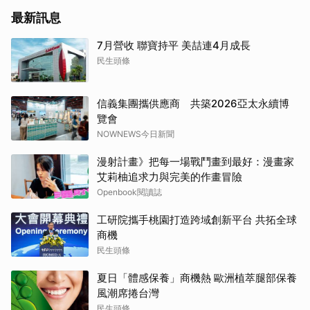
最新訊息
7月營收 聯寶持平 美喆連4月成長
民生頭條
信義集團攜供應商 共築2026亞太永續博
覽會
NOWNEWS今日新聞
漫射計畫》把每一場戰鬥畫到最好：漫畫家
艾莉柚追求力與完美的作畫冒險
Openbook閱讀誌
工研院攜手桃園打造跨域創新平台 共拓全球
商機
民生頭條
夏日「體感保養」商機熱 歐洲植萃腿部保養
風潮席捲台灣
民生頭條