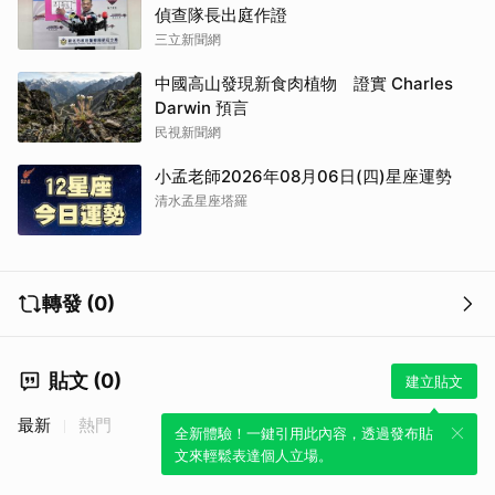
偵查隊長出庭作證
三立新聞網
中國高山發現新食肉植物 證實 Charles
Darwin 預言
民視新聞網
小孟老師2026年08月06日(四)星座運勢
清水孟星座塔羅
轉發 (0)
貼文 (0)
建立貼文
最新
熱門
全新體驗！一鍵引用此內容，透過發布貼
文來輕鬆表達個人立場。