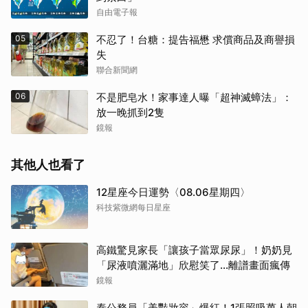
自由電子報
05
不忍了！台糖：提告福懋 求償商品及商譽損
失
聯合新聞網
06
不是肥皂水！家事達人曝「超神滅蟑法」：
放一晚抓到2隻
鏡報
其他人也看了
12星座今日運勢〈08.06星期四〉
科技紫微網每日星座
高鐵驚見家長「讓孩子當眾尿尿」！奶奶見
「尿液噴灑滿地」欣慰笑了…離譜畫面瘋傳
鏡報
泰公務員「美豔妝容」爆紅！1張照吸萬人朝