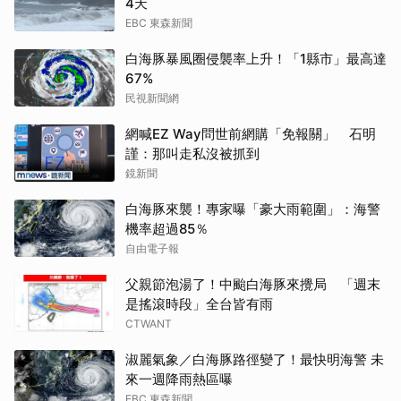
4天
EBC 東森新聞
白海豚暴風圈侵襲率上升！「1縣市」最高達
67%
民視新聞網
網喊EZ Way問世前網購「免報關」 石明
謹：那叫走私沒被抓到
鏡新聞
白海豚來襲！專家曝「豪大雨範圍」：海警
機率超過85％
自由電子報
父親節泡湯了！中颱白海豚來攪局 「週末
是搖滾時段」全台皆有雨
CTWANT
淑麗氣象／白海豚路徑變了！最快明海警 未
來一週降雨熱區曝
EBC 東森新聞