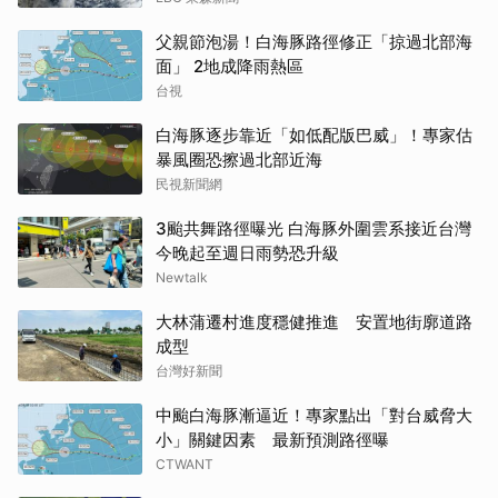
父親節泡湯！白海豚路徑修正「掠過北部海
面」 2地成降雨熱區
台視
白海豚逐步靠近「如低配版巴威」！專家估
暴風圈恐擦過北部近海
民視新聞網
3颱共舞路徑曝光 白海豚外圍雲系接近台灣
今晚起至週日雨勢恐升級
Newtalk
大林蒲遷村進度穩健推進 安置地街廓道路
成型
台灣好新聞
中颱白海豚漸逼近！專家點出「對台威脅大
小」關鍵因素 最新預測路徑曝
CTWANT