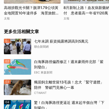
高雄拚觀光卡關？旗津1.79公頃黃
8月新制上路！血友病新藥
金地閒置10年違停多 海景旅館夢
付 患者最高一年省1120萬
停擺
太報
太報
更多生活相關文章
01
七年未調 薪資揭露將調高到5萬元
聯合新聞網
取消
02
白海豚路徑偏西修正！週末豪雨炸北部「紫
到發白」
EBC 東森新聞
03
獨居飼主離世留13毛孩！忠犬「緊守遺體」
陪伴 警破門見揪心一幕
CTWANT
04
驚！白海豚路徑更逼近 週末起半個台灣「下
到紫白」