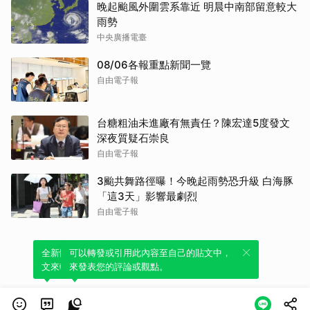
晚起颱風外圍雲系靠近 明晨中南部留意較大
雨勢
中央廣播電臺
08/06各報重點新聞一覽
自由電子報
台糖粗油未進廠有無責任？陳宏達5度發文
深夜質疑石崇良
自由電子報
3颱共舞路徑曝！今晚起雨勢恐升級 白海豚
「這3天」影響最劇烈
自由電子報
全新體驗！一鍵引用此內容，透過發布貼
可以轉發或引用此內容至自己的貼文中，
文來輕鬆表達個人立場。
來發表您的評論或觀點。