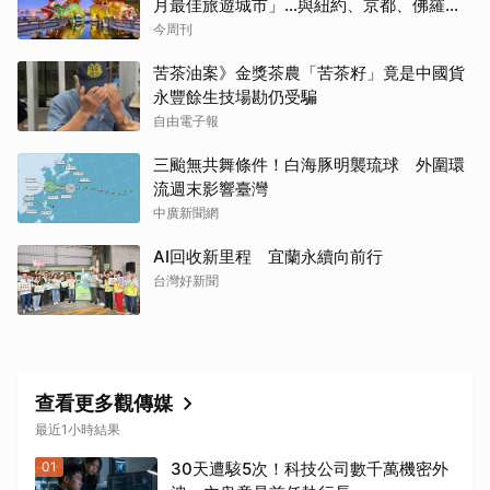
月最佳旅遊城市」…與紐約、京都、佛羅倫
斯共同入榜，理由曝光
今周刊
苦茶油案》金獎茶農「苦茶籽」竟是中國貨
永豐餘生技場勘仍受騙
自由電子報
三颱無共舞條件！白海豚明襲琉球 外圍環
流週末影響臺灣
中廣新聞網
AI回收新里程 宜蘭永續向前行
台灣好新聞
查看更多觀傳媒
最近1小時結果
01
30天遭駭5次！科技公司數千萬機密外