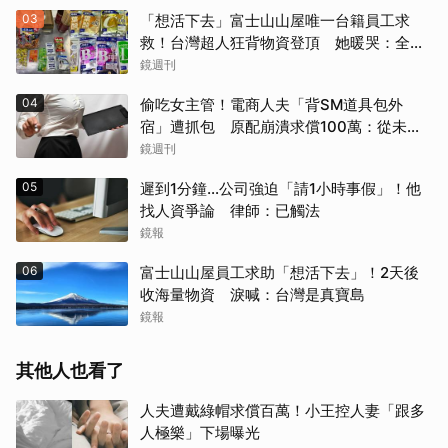
03
「想活下去」富士山山屋唯一台籍員工求
救！台灣超人狂背物資登頂 她暖哭：全世
界只有台灣會這樣
鏡週刊
04
偷吃女主管！電商人夫「背SM道具包外
宿」遭抓包 原配崩潰求償100萬：從未用
過此類
鏡週刊
05
遲到1分鐘…公司強迫「請1小時事假」！他
找人資爭論 律師：已觸法
鏡報
06
富士山山屋員工求助「想活下去」！2天後
收海量物資 淚喊：台灣是真寶島
鏡報
其他人也看了
人夫遭戴綠帽求償百萬！小王控人妻「跟多
人極樂」下場曝光