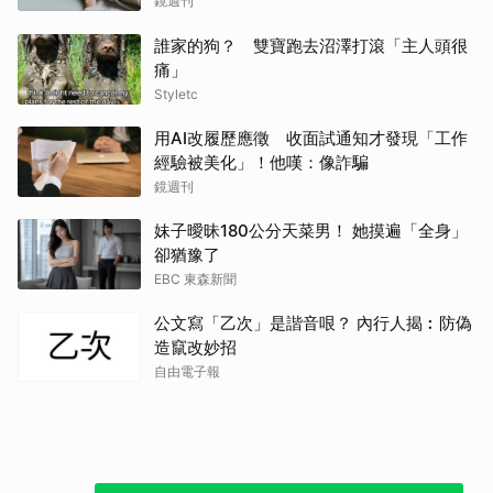
鏡週刊
誰家的狗？ 雙寶跑去沼澤打滾「主人頭很
痛」
Styletc
用AI改履歷應徵 收面試通知才發現「工作
經驗被美化」！他嘆：像詐騙
鏡週刊
妹子曖昧180公分天菜男！ 她摸遍「全身」
卻猶豫了
EBC 東森新聞
公文寫「乙次」是諧音哏？ 內行人揭︰防偽
造竄改妙招
自由電子報