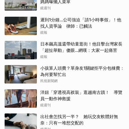
媽媽曝懶人菜單
鏡週刊
遲到1分鐘…公司強迫「請1小時事假」！他
找人資爭論 律師：已觸法
鏡報
日本飆高溫還帶幼童逛街！他目擊台灣家長
「超扯舉動」傻眼...網嘆：大家一起痛苦
鏡報
小孩算人頭費？單身友1關鍵拒平分包棟費：
為何要幫忙出
民視新聞網
洋妞「穿透視高衩裝」逛越南古蹟！ 導覽
員一動作神救援
鏡週刊
出社會怎找另一半？ 她玩交友軟體好無
奈：只有一堆想交配的