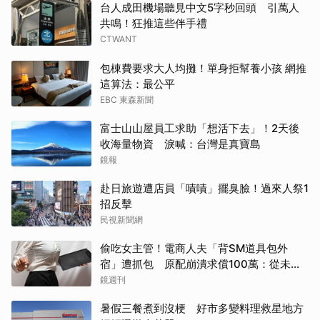
台人成田機場聽見中文5字秒回頭 引萬人
共鳴！狂推這些伴手禮
CTWANT
包棟費要求大人均攤！單身拒幫養小孩 網推
這算法：最公平
EBC 東森新聞
富士山山屋員工求助「想活下去」！2天後
收海量物資 淚喊：台灣是真寶島
鏡報
赴日旅遊遭店員「嘖嘖」擺臭臉！過來人祭1
招反擊
民視新聞網
偷吃女主管！電商人夫「背SM道具包外
宿」遭抓包 原配崩潰求償100萬：從未用
過此類
鏡週刊
暑假三餐煮到沒梗 好市多變料理救星地方