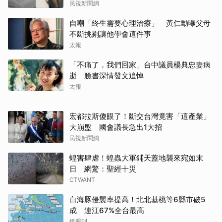
民視新聞網
自嘲「終生需要心理治療」 黃仁勳曝父母
不斷挑剔讓他學會這件事
太報
「不痛了，我們回家」台中議員楊典忠妻病
逝 臉書深情發文追悼
太報
宏都拉斯傻眼了！斷交台灣竟害「這產業」
大崩盤 國會議長急出1大招
民視新聞網
蝗害肆虐！蝗蟲大軍鋪天蓋地襲來宛如末
日 網驚：聖經十災
CTWANT
白海豚侵襲率提高！北北基桃等6縣市破5
成 連江67%全台最高
鏡週刊