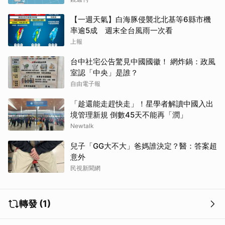
【一週天氣】白海豚侵襲北北基等6縣市機
率逾5成 週末全台風雨一次看
上報
台中社宅公告驚見中國國徽！ 網炸鍋：政風
室認「中央」是誰？
自由電子報
「趁還能走趕快走」！星學者解讀中國入出
境管理新規 倒數45天不能再「潤」
Newtalk
兒子「GG大不大」爸媽誰決定？醫：答案超
取消
意外
民視新聞網
轉發 (1)