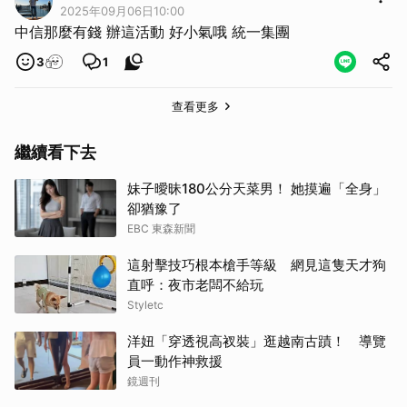
2025年09月06日10:00
中信那麼有錢 辦這活動 好小氣哦 統一集團
3
1
查看更多
繼續看下去
妹子曖昧180公分天菜男！ 她摸遍「全身」
卻猶豫了
EBC 東森新聞
這射擊技巧根本槍手等級 網見這隻天才狗
直呼：夜市老闆不給玩
Styletc
洋妞「穿透視高衩裝」逛越南古蹟！ 導覽
員一動作神救援
鏡週刊