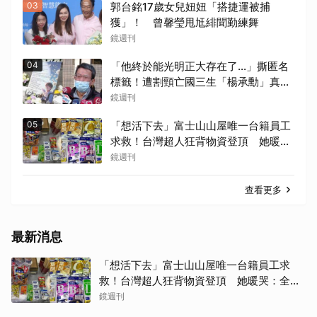
03
郭台銘17歲女兒妞妞「搭捷運被捕
獲」！ 曾馨瑩甩尪緋聞勤練舞
鏡週刊
04
「他終於能光明正大存在了...」撕匿名
標籤！遭割頸亡國三生「楊承勳」真名
解禁 乾妹法庭抗辯引眾怒
鏡週刊
05
「想活下去」富士山山屋唯一台籍員工
求救！台灣超人狂背物資登頂 她暖
哭：全世界只有台灣會這樣
鏡週刊
查看更多
最新消息
「想活下去」富士山山屋唯一台籍員工求
救！台灣超人狂背物資登頂 她暖哭：全世
界只有台灣會這樣
鏡週刊