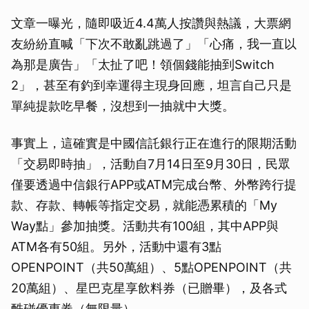
文章一曝光，隨即吸近4.4萬人按讚與熱議，大票網
友紛紛直喊「下次不敢亂跳過了」「心痛，我一直以
為那是廣告」「太扯了吧！領個錢能抽到Switch
2」，甚至有釣到幸運得主現身回應，坦言自己只是
單純提款吃早餐，沒想到一抽就中大獎。
事實上，這確實是中國信託銀行正在進行的限期活動
「交易即時抽」，活動自7月14日至9月30日，民眾
僅要透過中信銀行APP或ATM完成台幣、外幣跨行提
款、存款、轉帳等指定交易，就能憑累積的「My
Way點」參加抽獎。活動共有100組，其中APP與
ATM各有50組。另外，活動中還有3點
OPENPOINT（共50萬組）、5點OPENPOINT（共
20萬組）、星巴克星享飲料券（已贈畢），及各式
酷碰優惠券（無限量）。