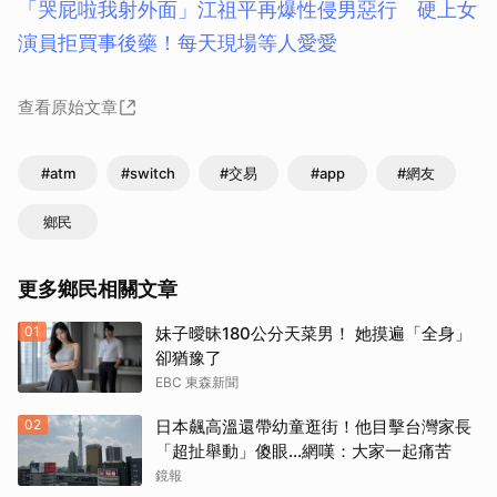
「哭屁啦我射外面」江祖平再爆性侵男惡行 硬上女
演員拒買事後藥！每天現場等人愛愛
查看原始文章
#atm
#switch
#交易
#app
#網友
鄉民
更多鄉民相關文章
01
妹子曖昧180公分天菜男！ 她摸遍「全身」
卻猶豫了
EBC 東森新聞
02
日本飆高溫還帶幼童逛街！他目擊台灣家長
「超扯舉動」傻眼...網嘆：大家一起痛苦
鏡報