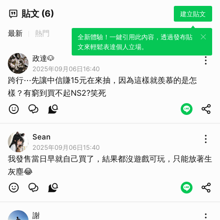
貼文 (6)
建立貼文
最新
熱門
全新體驗！一鍵引用此內容，透過發布貼
文來輕鬆表達個人立場。
政達🐶
2025年09月06日16:40
跨行⋯先讓中信賺15元在來抽，因為這樣就羨慕的是怎
樣？有窮到買不起NS2?笑死
Sean
2025年09月06日15:40
我發售當日早就自己買了，結果都沒遊戲可玩，只能放著生
灰塵😂
謝