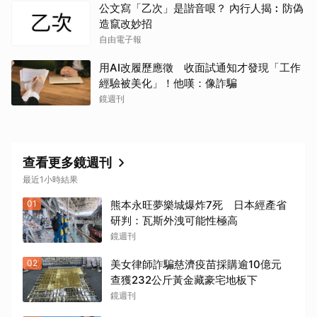
公文寫「乙次」是諧音哏？ 內行人揭︰防偽
造竄改妙招
自由電子報
用AI改履歷應徵 收面試通知才發現「工作
經驗被美化」！他嘆：像詐騙
鏡週刊
查看更多鏡週刊
最近1小時結果
01
熊本永旺夢樂城爆炸7死 日本經產省
研判：瓦斯外洩可能性極高
鏡週刊
02
美女律師詐騙慈濟疫苗採購逾10億元
查獲232公斤黃金藏豪宅地板下
鏡週刊