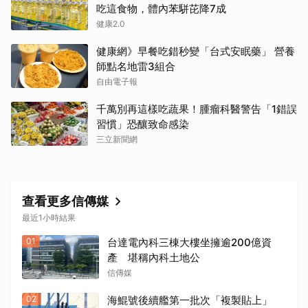
吃這食物，體內苯駢芘降7成
健康2.0
健康網》早餐吃錯秒變「台式安眠藥」 營養
師點名地雷3組合
自由電子報
千萬別再這樣吃蔬果！腫瘤科醫警告「1錯誤
習慣」恐釀致命感染
三立新聞網
查看更多信傳媒
最近1小時結果
01
台達電內科三棟大樓坐擁逾200億資
產 堪稱內科土地公
信傳媒
02
海鯤號後續艦第一批次「複製貼上」