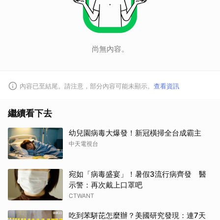
尚無內容。
內容已至結尾。請注意，部分內容可能未顯示。
查看資訊
繼續看下去
幼兒園病毒大爆發！新冠橫掃全台成霸主
中天電視台
宛如「病毒盛宴」！暑假3流行病齊發 醫
示警：再次戴上口罩吧
CTWANT
吃到苯駢芘怎麼辦？美國研究發現：連7天