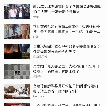
郭台銘女球友緋聞翻頁了？曾馨瑩練舞備戰
取消
10月大賽 一家最新近況曝光
太報
辣妹穿透視裝逛古蹟…高開衩「臀肉往裙外
擠」畫面瘋傳！導覽員「一句話」勸離被狂
讚
鏡報
自由說新聞》鋯石飛彈致命空襲畫面曝光！
俄驚爆骨牌效應恐全面失控
自由電子報
夫妻闖「無人辦公室」大戰2回合！尪胃口
被養大 她後悔：有點上癮了
鏡週刊
翁曉玲稱訴願委員可領按日計酬 張惇涵啪一
聲：請回頭看、你也刪了1半
Newtalk
故宮《龍藏經》特展第二檔推預約制 明起