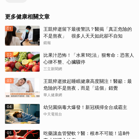
更多健康相關文章
01
王凱猝逝留下最後警訊？醫揭「真正危險的
不是熬夜」 很多人天天如此卻不自知
鏡報
02
比果汁恐怖！「水果1吃法」狠奪命：恐害人
心律不整、心臟驟停
三立新聞網
03
王凱猝逝掀起睡眠健康高度關注！醫籲：最
危險的不是熬夜，而是「這個」錯覺
華人健康網
04
幼兒園病毒大爆發！新冠橫掃全台成霸主
中天電視台
05
吃藥讓血管變軟？醫：根本不可能！這8件