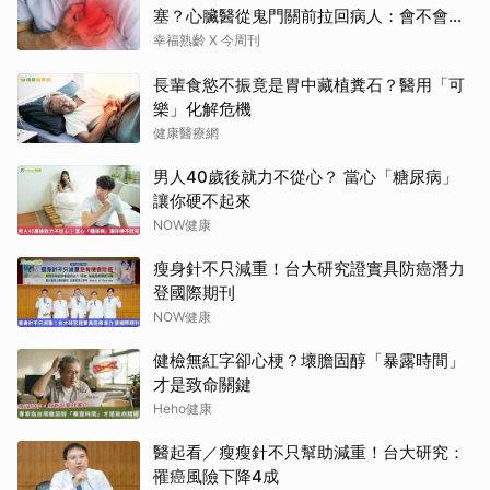
塞？心臟醫從鬼門關前拉回病人：會不會心
梗要看對數字
幸福熟齡 X 今周刊
長輩食慾不振竟是胃中藏植糞石？醫用「可
樂」化解危機
健康醫療網
男人40歲後就力不從心？ 當心「糖尿病」
讓你硬不起來
NOW健康
瘦身針不只減重！台大研究證實具防癌潛力
登國際期刊
NOW健康
健檢無紅字卻心梗？壞膽固醇「暴露時間」
才是致命關鍵
Heho健康
醫起看／瘦瘦針不只幫助減重！台大研究：
罹癌風險下降4成