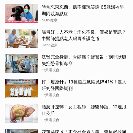
時常忘東忘西、聽不懂玩笑話 65歲婦罹早
期阿茲海默症
NOW健康
腸胃好，人不老！消化不良、便祕是警訊？
中醫師提點老人腸胃養護之道
Heho健康
洗腎完全身癢、骨頭痛？醫警告：副甲狀腺
失控恐骨折奪命
中天電視台
打「瘦瘦針」13種癌症風險竟降41%！臺大
研究登國際期刊
中天電視台
脂肪肝逆轉！女工程師「聽醫師話」12週甩
11公斤
中天電視台
花蓮慈院以「正念社會處方箋」帶長者找回