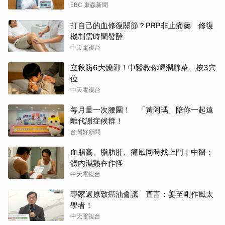
EBC 東森新聞
打自己的血修復關節？PRP非止痛藥 修復
機制需時間發酵
中天電視台
立秋防6大燥邪！中醫教你喝潤肺茶、按3穴
位
中天電視台
每月量一次腰圍！ 「黃阿瑪」陪你一起遠
離代謝症候群！
台灣好新聞
血脂高、脂肪肝、痛風同時找上門！中醫：
體內濕熱在作怪
中天電視台
專家還原致癌油會議 直言：姜至剛作風太
學者！
中天電視台