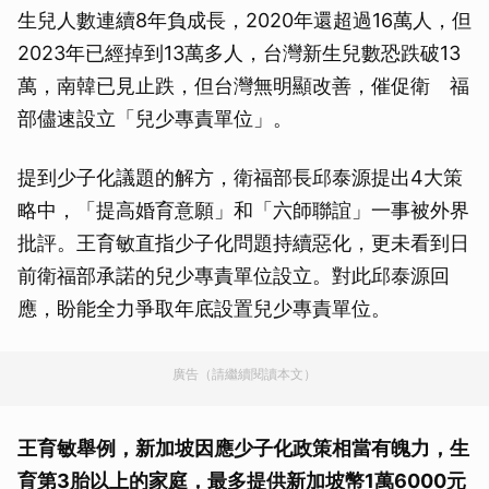
生兒人數連續8年負成長，2020年還超過16萬人，但
2023年已經掉到13萬多人，台灣新生兒數恐跌破13
萬，南韓已見止跌，但台灣無明顯改善，催促衛 福
部儘速設立「兒少專責單位」。
提到少子化議題的解方，衛福部長邱泰源提出4大策
略中，「提高婚育意願」和「六師聯誼」一事被外界
批評。王育敏直指少子化問題持續惡化，更未看到日
前衛福部承諾的兒少專責單位設立。對此邱泰源回
應，盼能全力爭取年底設置兒少專責單位。
廣告（請繼續閱讀本文）
王育敏舉例，新加坡因應少子化政策相當有魄力，生
育第3胎以上的家庭，最多提供新加坡幣1萬6000元