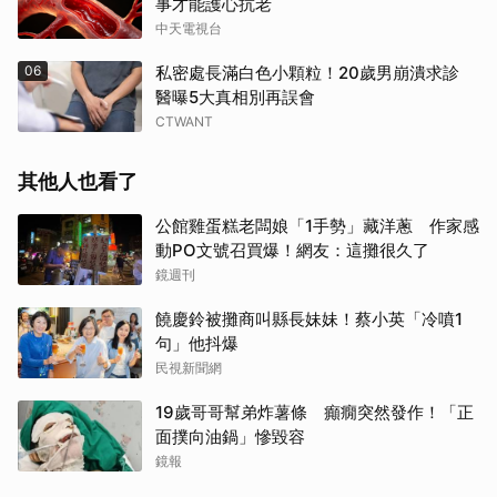
事才能護心抗老
中天電視台
06
私密處長滿白色小顆粒！20歲男崩潰求診
醫曝5大真相別再誤會
CTWANT
其他人也看了
公館雞蛋糕老闆娘「1手勢」藏洋蔥 作家感
動PO文號召買爆！網友：這攤很久了
鏡週刊
饒慶鈴被攤商叫縣長妹妹！蔡小英「冷噴1
句」他抖爆
民視新聞網
19歲哥哥幫弟炸薯條 癲癇突然發作！「正
面撲向油鍋」慘毀容
鏡報