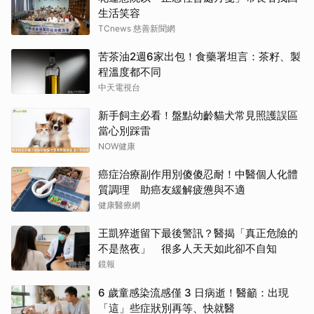
生活笑容
TCnews 慈善新聞網
苦茶油2週6家出包！食藥署坦言：茶籽、製
程溫度都不同
中天電視台
新手飼主必看！盤點幼齡貓犬常見照護誤區
當心別踩雷
NOW健康
癌症治療副作用別傻傻忍耐！中醫個人化體
質調理 助癌友緩解疲憊與不適
健康醫療網
王凱猝逝留下最後警訊？醫揭「真正危險的
不是熬夜」 很多人天天如此卻不自知
鏡報
6 歲童感染流感僅 3 日病逝！醫籲：出現
「這」些症狀別再等、快就醫