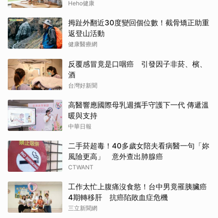
Heho健康
拇趾外翻近30度變回個位數！截骨矯正助重
返登山活動
健康醫療網
反覆感冒竟是口咽癌 引發因子非菸、檳、
酒
台灣好新聞
高醫響應國際母乳週攜手守護下一代 傳遞溫
暖與支持
中華日報
二手菸超毒！40多歲女陪夫看病醫一句「妳
風險更高」 意外查出肺腺癌
CTWANT
工作太忙上腹痛沒食慾！台中男竟罹胰臟癌
4期轉移肝 抗癌陷敗血症危機
三立新聞網