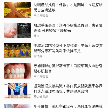
防曬產品找對「係數」才是關鍵！長期擦錯
恐害皮膚過敏
中天電視台
離譜手術失誤！誤將小腸接至胃部，患者險
喪命 外科醫師下場曝光
造咖
中聯油20%預防性下架標準引爭議》藍委質
疑部分專家認為科學依據不足
信傳媒
牙齒爛掉心臟跟著出事！口腔細菌入血恐引
發心肌梗塞
中天電視台
凝聚護理永續共識！林口長庚醫院攜手各界
打造永續護理職場，共創健康台灣
華人健康網
年年健檢一張紅字都沒有，為何血管說塞就