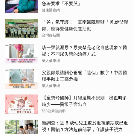
急著要求「不要哭」
健康醫療網
「爸」氣守護！ 臺南醫院舉辦「勇.健父親
節」癌篩暨健康促進活動
台灣好新聞
咳一聲就漏尿？尿失禁是老化自然現象？醫
揭：不同尿失禁的治療方式
華人健康網
父親節最該關心爸爸「這個」數字！中西醫
聯手揪出三高危機
華人健康網
【童寶玲醫師】月經週期不規則，出血時多
時少——異常子宮出血
問8健康諮詢網
新調查：近 6 成幼兒正處於近視前期或已近
視！醫籲 1 方法超前部署，守護孩子視力