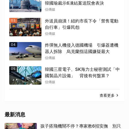
韓國瑜裁示6凍結案送院會表決
信傳媒
03
外送員崩潰！紐約市長下令「禁售電動
自行車」引爆民怨
信傳媒
04
炸彈無人機侵入德國機場 引爆器遭機
器人拆除 烏克蘭指這國嫌疑最大
信傳媒
05
韓國三星電子、SK海力士秘密測試「中
國製晶片設備」 背後有何盤算？
信傳媒
查看更多
最新消息
孩子搭飛機鬧不停？專家教6招安撫 別只