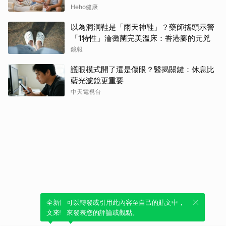
Heho健康
以為洞洞鞋是「雨天神鞋」？藥師搖頭示警
「1特性」淪黴菌完美溫床：香港腳的元兇
鏡報
護眼模式開了還是傷眼？醫揭關鍵：休息比
藍光濾鏡更重要
中天電視台
全新體驗！一鍵引用此內容，透過發布貼
可以轉發或引用此內容至自己的貼文中，
文來輕鬆表達個人立場。
來發表您的評論或觀點。