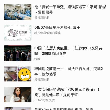
他「愛愛一半暴斃」遭強摘器官！家屬1招喊
卡驚揭黑幕
民視新聞網
08/07每日星座運勢-巨蟹座
科技紫微網每日星座
中國「底層人戾氣重」！江蘇女PO文爆共
鳴 3關鍵原因曝光
鏡報
韓國瑜協商講一半「司法正義女神」突喊2
字！他秒傻眼
民視新聞網
丁柔安保險箱遭竊「700萬元全被偷」！
兇手竟是他...嘆：提前穿幫
ETtoday星光雲
姜厚任女友竟是國際級科學家！智商