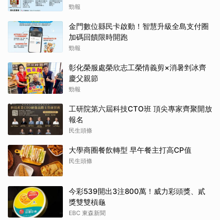
勁報
金門數位縣民卡啟動！智慧升級全島支付圈
加碼回饋限時開跑
勁報
彰化榮服處榮欣志工榮情義剪×消暑剉冰齊
慶父親節
勁報
工研院第六屆科技CTO班 頂尖專家齊聚開放
報名
民生頭條
大學商圈餐飲轉型 早午餐主打高CP值
民生頭條
今彩539開出3注800萬！威力彩頭獎、貳
獎雙雙槓龜
EBC 東森新聞