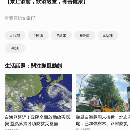
【禁止酒駕，飲酒過量，有害健康】
查看原始文章
#台灣
#技術
#酒米
#臺南
#品種
取消
生活
生活話題：關注颱風動態
白海豚逼近！政院全面啟動啟害應
颱風白海豚周末接近 北市
變 盤點落實各項防救災整備
處：已加強樹木、路燈防災
Newtalk
華視新聞