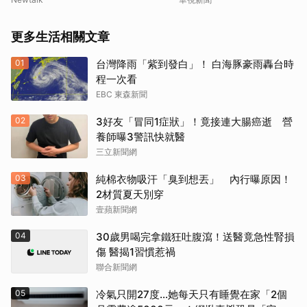
更多生活相關文章
01
台灣降雨「紫到發白」！ 白海豚豪雨轟台時
程一次看
EBC 東森新聞
02
3好友「冒同1症狀」！竟接連大腸癌逝 營
養師曝3警訊快就醫
三立新聞網
03
純棉衣物吸汗「臭到想丟」 內行曝原因！
2材質夏天別穿
壹蘋新聞網
04
30歲男喝完拿鐵狂吐腹瀉！送醫竟急性腎損
傷 醫揭1習慣惹禍
聯合新聞網
05
冷氣只開27度…她每天只有睡覺在家「2個