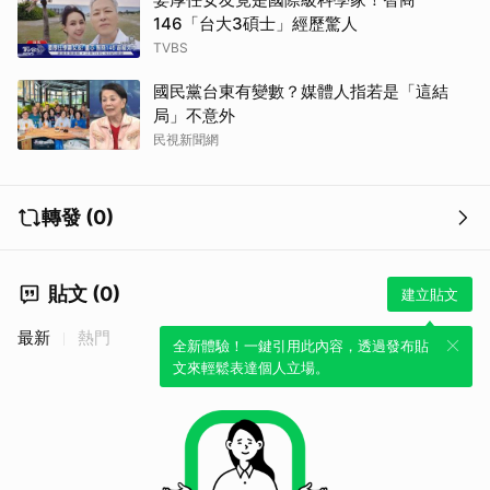
146「台大3碩士」經歷驚人
TVBS
國民黨台東有變數？媒體人指若是「這結
局」不意外
民視新聞網
轉發 (0)
貼文 (0)
建立貼文
最新
熱門
全新體驗！一鍵引用此內容，透過發布貼
文來輕鬆表達個人立場。