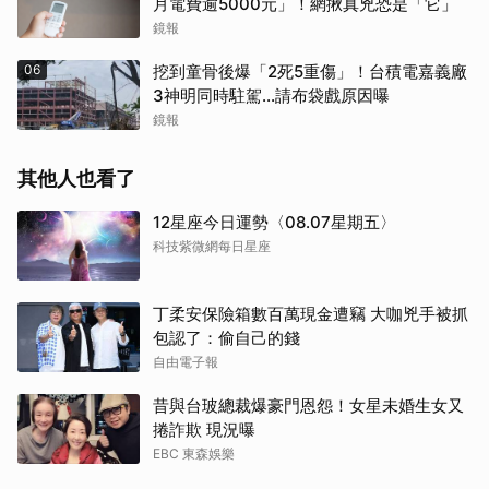
月電費逾5000元」！網揪真兇恐是「它」
鏡報
06
挖到童骨後爆「2死5重傷」！台積電嘉義廠
3神明同時駐駕...請布袋戲原因曝
鏡報
其他人也看了
12星座今日運勢〈08.07星期五〉
科技紫微網每日星座
丁柔安保險箱數百萬現金遭竊 大咖兇手被抓
包認了：偷自己的錢
自由電子報
昔與台玻總裁爆豪門恩怨！女星未婚生女又
捲詐欺 現況曝
EBC 東森娛樂