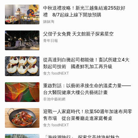
中秋送禮攻略！新光三越集結逾255款好
禮 8/7起線上線下開放預購
姊妹淘
父偕子女免費 天文館親子探索星空
青年日報
從高達到白黴起司都能做！畜試所建立4大
類起司技術 國產鮮乳加工再升級
食力 foodNEXT
重啟對話：以藝術承接生命的溫柔力量——
台大醫院健康大樓公共藝術計畫
非池中藝術網
迎戰一人家庭時代！欣葉50週年加速布局零
售市場 從台菜餐廳走進家庭餐桌
食力 foodNEXT
「海線潮旅行」 探索北高雄漁村魅力