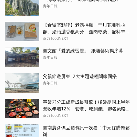
青年日報
【食驗室點評】老媽拌麵「干貝花雕雞拉
麵」湯頭濃香獲高分 雞肉乾柴、配料單調
成扣分點
食力 foodNEXT
臺文館「愛的練習題」 紙雕藝術揭序幕
青年日報
父親節遊屏東 7大主題遊程闔家同樂
青年日報
事業群分工成新成長引擎！橘焱胡同上半年
營收年增12％ 套餐、吃到飽、聯名策略帶
動新客
食力 foodNEXT
臺南農會供品箱資訊一次看！中元採購輕鬆
辦