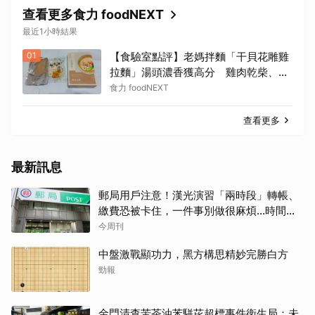
查看更多食力 foodNEXT
最近1小時結果
01
【食驗室點評】老媽拌麵「干貝花雕雞
拉麵」湯頭濃香獲高分 雞肉乾柴、配
料單調成扣分點
食力 foodNEXT
查看更多
最新訊息
郵局用戶注意！漢光演習「兩時段」轉帳、
繳費恐被卡住，一件事別做很麻煩…時間、
影響、備案一次看
今周刊
中盤激戰顯功力，黑方構思精妙完勝白方
勁報
金門清查苦茶油苯駢芘超標事件衛生局：未