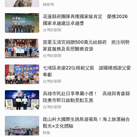
能保證牠永遠喜歡
姊妹淘
花蓮縣府團隊再獲國家級肯定 榮獲2026
國家卓越建設卓越獎
台灣好新聞
苗栗玉清宮捐贈500萬元給縣府 挹注弱勢
家庭服務及長照醫療資源
台灣好新聞
七堵區表揚22位模範父親 謝國樑感謝父愛
奉獻
台灣好新聞
高雄市民赴日享專屬小禮！ 高雄與青森縣
陸奧市即日啟動景點互惠
台灣好新聞
崑山科大國際生跳島遊菊島！海上旅運融合
觀光×文化體驗
勁報