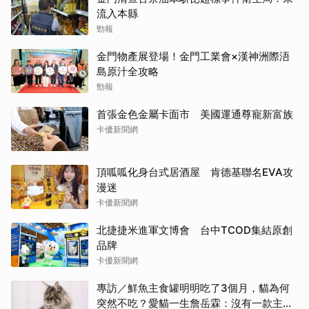
流入本縣
勁報
金門物產展登場！金門工業會×漢神洲際浯
島原汁全攻略
勁報
首張金色金屬卡面市 美國運通尊寵新富族
卡優新聞網
頂呱呱化身台式居酒屋 肯德基聯名EVA攻
漫迷
卡優新聞網
北捷捷米進軍文博會 台中TCOD集結原創
品牌
卡優新聞網
專訪／鮮魚主食罐明明吃了3個月，貓為何
突然不吃？愛貓一生詹岳霖：沒有一款主食