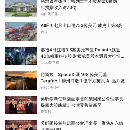
慈濟資產雄厚！帳列土地不動產破8百億、
年捐贈收入逾70億
自由電子報
AI旺！七月出口達753億美元 成史上第3高
台視
那指4日狂增3.5兆美元市值 Palantir飆近
40%領軍科技股 財報成美股本週最大行情推
手
anue鉅亨網
特斯拉、SpaceX 砸 168 億美元蓋
Terafab！德州打造 1 億平方英尺 AI 晶片廠
electrify.tw
吳昕陽新任無店面零售商業同業公會理事長
提四大策略續走台灣零售業新局
鏡週刊
吳昕陽接掌無店面公會理事長 聚焦AI永續
及資安(圖)