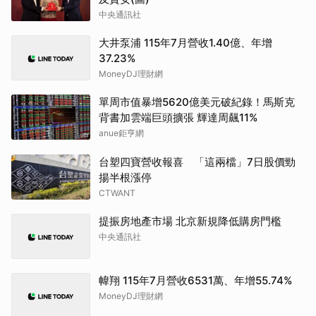
中央通訊社
大井泵浦 115年7月營收1.40億、年增
37.23%
MoneyDJ理財網
單周市值暴增5620億美元破紀錄！馬斯克
背書加雲端巨頭擴張 輝達周飆11%
anue鉅亨網
台塑四寶營收報喜 「這兩檔」7日股價勁
揚半根漲停
CTWANT
提振房地產市場 北京新規降低購房門檻
中央通訊社
幃翔 115年7月營收6531萬、年增55.74%
MoneyDJ理財網