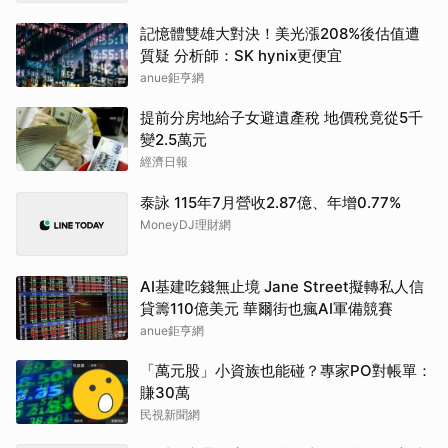
記憶體雙雄大對決！美光漲208%後估值遭
質疑 分析師：SK hynix更便宜
anue鉅亨網
提前分房地給子女避遺產稅 地價稅竟從5千
變2.5萬元
經濟日報
泰詠 115年7月營收2.87億、年增0.77%
MoneyDJ理財網
AI基建吃錢無止境 Jane Street擬轉私人信
貸籌110億美元 華爾街也瘋AI軍備競賽
anue鉅亨網
「萬元股」小資族也能碰？專家PO對帳單：
賺30萬
民視新聞網