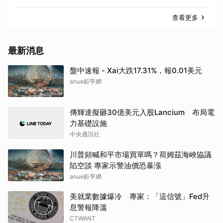
查看更多
最新消息
盤中速報 - Xai大跌17.31%，報0.01美元
anue鉅亨網
傳輝達擬砸30億美元入股Lancium 布局電
力基礎設施
中央通訊社
川普頻喊和平市場買單嗎？荷姆茲海峽協議
陷空談 專家示警油價恐暴漲
anue鉅亨網
美就業數據爆冷 專家：「這信號」Fed升
息警報降溫
CTWANT