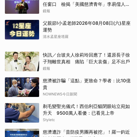
任窗口 檢揭「美國慈濟青年」李易儒人脈
網絡
鏡報
父親節!小孟老師2026年08月08日(六)星座
運勢
清水孟星座塔羅
快訊／台玻夫人徐莉玲回應了！還原長子徐
子翔離世真相 痛陷「巨大哀傷」足不出戶
鏡報
慈濟被詐騙「這點」更致命？學者：比10億
貴
NOWNEWS今日新聞
剃毛變聖光儀式！西伯利亞貓閉眼站立宛如
升天 9500萬人看傻：已看見上帝
Styletc
慈濟遭詐「昔防疫男團再被挖」！羅一鈞近