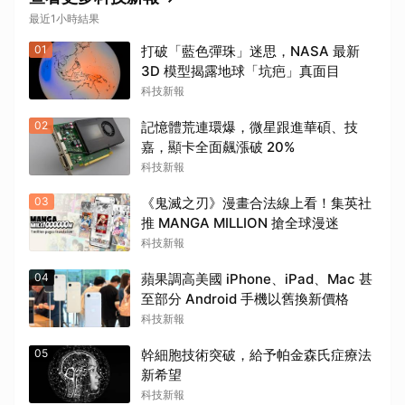
最近1小時結果
01
打破「藍色彈珠」迷思，NASA 最新
3D 模型揭露地球「坑疤」真面目
科技新報
02
記憶體荒連環爆，微星跟進華碩、技
嘉，顯卡全面飆漲破 20%
科技新報
03
《鬼滅之刃》漫畫合法線上看！集英社
推 MANGA MILLION 搶全球漫迷
科技新報
04
蘋果調高美國 iPhone、iPad、Mac 甚
至部分 Android 手機以舊換新價格
科技新報
05
幹細胞技術突破，給予帕金森氏症療法
新希望
科技新報