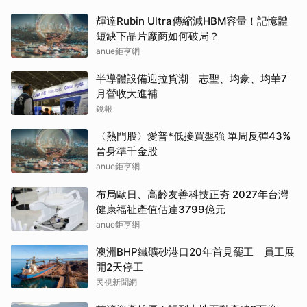
輝達Rubin Ultra傳縮減HBM容量！記憶體
短缺下晶片廠商如何破局？
anue鉅亨網
半導體設備迎拉貨潮 志聖、均豪、均華7
月營收大進補
鏡報
〈熱門股〉愛普*低接買盤強 單周反彈43%
晉身準千金股
anue鉅亨網
布局歐日、高齡友善科技正夯 2027年台灣
健康福祉產值估達3799億元
anue鉅亨網
澳洲BHP鐵礦砂港口20年首見罷工 員工展
開2天停工
民視新聞網