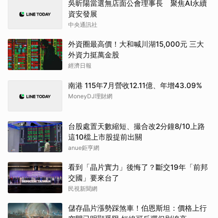
吳昕陽當選無店面公會理事長 聚焦AI永續
資安發展
中央通訊社
外資圈最高價！大和喊川湖15,000元 三大
外資力挺萬金股
經濟日報
南港 115年7月營收12.11億、年增43.09%
MoneyDJ理財網
台股處置天數縮短、撮合改2分鐘8/10上路
這10檔上市股提前出關
anue鉅亨網
看到「晶片實力」後悔了？斷交19年「前邦
交國」要來台了
民視新聞網
儲存晶片漲勢踩煞車！伯恩斯坦：價格上行