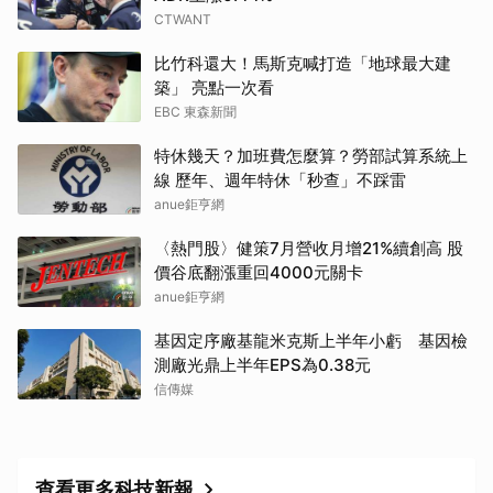
CTWANT
比竹科還大！馬斯克喊打造「地球最大建
築」 亮點一次看
EBC 東森新聞
特休幾天？加班費怎麼算？勞部試算系統上
線 歷年、週年特休「秒查」不踩雷
anue鉅亨網
〈熱門股〉健策7月營收月增21%續創高 股
價谷底翻漲重回4000元關卡
anue鉅亨網
基因定序廠基龍米克斯上半年小虧 基因檢
測廠光鼎上半年EPS為0.38元
信傳媒
查看更多科技新報