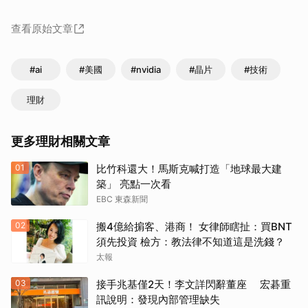
查看原始文章
#ai
#美國
#nvidia
#晶片
#技術
理財
更多理財相關文章
01
比竹科還大！馬斯克喊打造「地球最大建
築」 亮點一次看
EBC 東森新聞
02
搬4億給掮客、港商！ 女律師瞎扯：買BNT
須先投資 檢方：教法律不知道這是洗錢？
太報
03
接手兆基僅2天！李文詳閃辭董座 宏碁重
訊說明：發現內部管理缺失