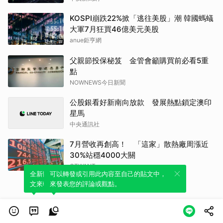
KOSPI崩跌22%掀「逃往美股」潮 韓國螞蟻
大軍7月狂買46億美元美股
anue鉅亨網
父親節投保秘笈 金管會籲購買前必看5重
點
NOWNEWS今日新聞
公股銀看好新南向放款 發展熱點鎖定澳印
星馬
中央通訊社
7月營收再創高！ 「這家」散熱廠周漲近
30%站穩4000大關
CTWANT
全新體驗！一鍵引用此內容，透過發布貼
可以轉發或引用此內容至自己的貼文中，
文來輕鬆表達個人立場。
來發表您的評論或觀點。