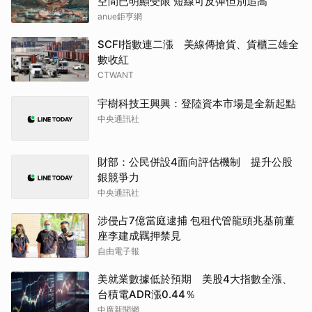
空間已明顯受限 短線可反彈但別追高
anue鉅亨網
SCFI指數連二漲 美線傳搶貨、貨櫃三雄全
數收紅
CTWANT
宇樹科技王興興：登陸資本市場是全新起點
中央通訊社
財部：公民併設4面向評估機制 提升公股
銀競爭力
中央通訊社
涉侵占7億當庭逮捕 包租代管龍頭兆基前董
座李建成羈押禁見
自由電子報
美就業數據低於預期 美股4大指數全漲、
台積電ADR漲0.44％
中廣新聞網