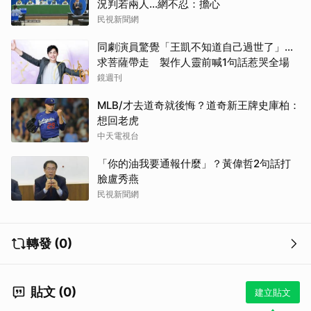
況判若兩人…網不忍：擔心
民視新聞網
同劇演員驚覺「王凱不知道自己過世了」...
求菩薩帶走 製作人靈前喊1句話惹哭全場
鏡週刊
MLB/才去道奇就後悔？道奇新王牌史庫柏：
想回老虎
中天電視台
「你的油我要通報什麼」？黃偉哲2句話打
臉盧秀燕
民視新聞網
轉發 (0)
貼文 (0)
建立貼文