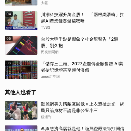
太報
04
川湖科技躍升萬金股！ 「兩根鐵滑軌」扛
起AI產業鏈關鍵秘密曝
TVBS
05
台股大彈千點是假象？杜金龍警告「2類
股」別久抱
民視新聞網
06
「儲存三巨頭」2027產能傳全數售罄 AI業
者搶記憶體甚至願付溢價
anue鉅亨網
其他人也看了
豔麗網美與情敵互毆低Ｖ上衣遭扯走光 網
民只論身材不論是非公審小三
鏡週刊
牽線慈濟高層就是他！跪拜證嚴法師打開信