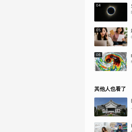
04
05
06
其他人也看了