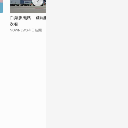
白海豚颱風 國籍航空明後天航班異動一
白海豚颱風8日
次看
友注意安全、加
NOWNEWS今日新聞
勁報