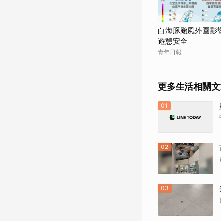
白海豚颱風外圍影
遊憩安全
青年日報
更多生活相關文
01
02
03