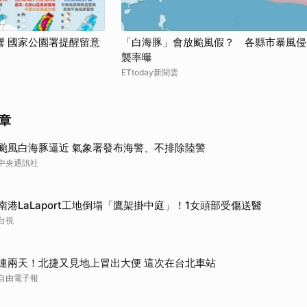
響 國家公園署提醒留意
「白海豚」會放颱風假？ 各縣市暴風侵
襲率曝
ETtoday新聞雲
章
颱風白海豚逼近 氣象署發布海警、不排除陸警
中央通訊社
南港LaLaport工地倒塌「鷹架掛中庭」！1女頭部受傷送醫
台視
連兩天！北捷又見地上冒出大便 這次在台北車站
自由電子報