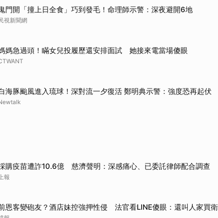
鬼門開「撞上日全食」巧到發毛！命理師示警：深夜避開6地
民視新聞網
媽媽急過頭！瞞女兒投履歷還安排面試 她接來電當場傻眼
CTWANT
白海豚颱風進入琉球！深對流一夕復活 鄭明典示警：強度恐再起伏
Newtalk
採購疫苗遭詐10.6億 慈濟聲明：深感痛心、已委託律師配合調查
上報
前恩客變砲友？酒店妹控強押性侵 法官看LINE傻眼：還叫人家買
鏡報