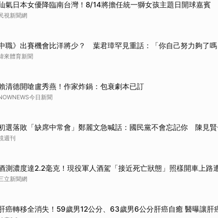
仙氣日本女優降臨南台灣！8/14將擔任統一獅女孩主題日開球嘉賓
民視新聞網
中職》出賽機會比洋將少？ 葉君璋罕見重話：「你自己努力夠了嗎
緯來體育新聞
賴清德開嗆盧秀燕！作家炸鍋：包衰劇本已訂
NOWNEWS今日新聞
初選落敗「缺席中常會」鄭麗文急喊話：國民黨不會忘記你 陳見賢
鏡週刊
酒測濃度達2.2毫克！現役軍人酒駕「接近死亡狀態」照樣開車上路
三立新聞網
肝癌轉移全消失！59歲男12公分、63歲男6公分肝癌自癒 醫曝讓肝