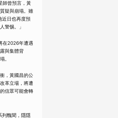
星師曾預言，黃
質疑與崩塌。雖
他近日也再度預
人警惕。」
在2026年遭遇
露與集體背
塌。
衝，黃國昌的公
改革立場，將遭
的信眾可能會轉
系列醜聞，隱隱