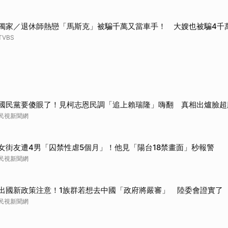
獨家／退休師熱戀「馬斯克」被騙千萬又當車手！ 大嫂也被騙4千
TVBS
國民黨要傻眼了！見柯志恩民調「追上賴瑞隆」嗨翻 真相出爐臉超
民視新聞網
女街友遭4男「囚禁性虐5個月」！他見「陽台18禁畫面」秒報警
民視新聞網
出國新政策注意！1族群若想去中國「政府將嚴審」 陸委會證實了
民視新聞網