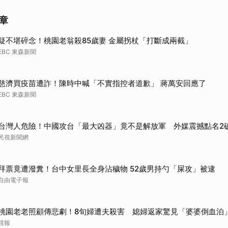
取消
章
疑不堪碎念！桃園老翁殺85歲妻 金屬拐杖「打斷成兩截」
EBC 東森新聞
慈濟買疫苗遭詐！陳時中喊「不實指控者道歉」 蔣萬安回應了
EBC 東森新聞
台灣人危險！中國攻台「最大凶器」竟不是解放軍 外媒震撼點名2
民視新聞網
拜票竟遭潑糞！台中女里長全身沾穢物 52歲男持勺「屎攻」被逮
自由電子報
桃園老老照顧傳悲劇！8旬婦遭夫殺害 媳婦返家驚見「婆婆倒血泊
鏡報