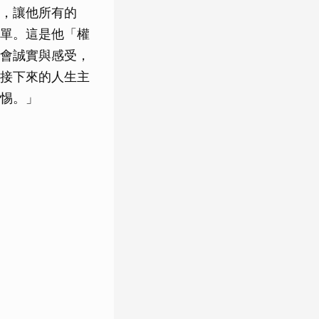
，讓他所有的
單。這是他「權
會誠實與感受，
接下來的人生主
惕。」