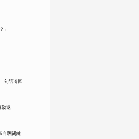
？」
一句話冷回
遭勒退
癌自殺關鍵