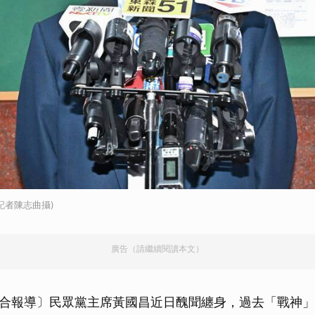
記者陳志曲攝)
廣告（請繼續閱讀本文）
合報導〕民眾黨主席黃國昌近日醜聞纏身，過去「戰神」