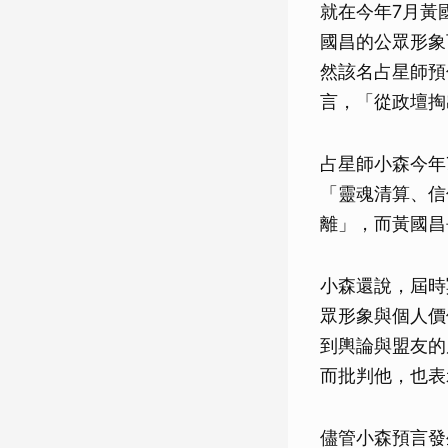
就在今年7月黃
國昌的公眾形象
然該名占星師預
言，「從政壇掏
占星師小森今年
「靈魂清算、信
離」，而黃國昌
小森還說，屆時
眾形象與個人價
到輿論與盟友的
而批判他，也表
儘管小森預言發