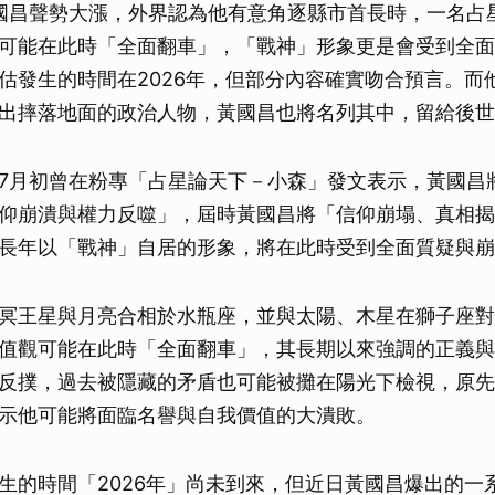
國昌聲勢大漲，外界認為他有意角逐縣市首長時，一名占
可能在此時「全面翻車」，「戰神」形象更是會受到全面
估發生的時間在2026年，但部分內容確實吻合預言。而
出摔落地面的政治人物，黃國昌也將名列其中，留給後世
7月初曾在粉專「占星論天下－小森」發文表示，黃國昌將
仰崩潰與權力反噬」，屆時黃國昌將「信仰崩塌、真相揭
長年以「戰神」自居的形象，將在此時受到全面質疑與崩
冥王星與月亮合相於水瓶座，並與太陽、木星在獅子座對
值觀可能在此時「全面翻車」，其長期以來強調的正義與
反撲，過去被隱藏的矛盾也可能被攤在陽光下檢視，原先
示他可能將面臨名譽與自我價值的大潰敗。
生的時間「2026年」尚未到來，但近日黃國昌爆出的一