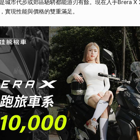
城市代步或郊區馳騁都能游刃有餘。現在入手Brera X 2
，實現性能與價格的雙重滿足。