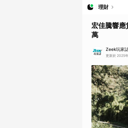
理財
宏佳騰響應
萬
Zeek玩家
更新於 2025年