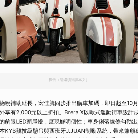
廣告（請繼續閱讀本文）
物稅補助延長，宏佳騰同步推出購車加碼，即日起至10月
享有2,000元以上折扣。Brera X以歐式運動街車設
的豹眼LED頭尾燈，展現鮮明個性；車身俐落線條勾勒
本KYB競技級懸吊與西班牙J.JUAN制動系統，帶來兼