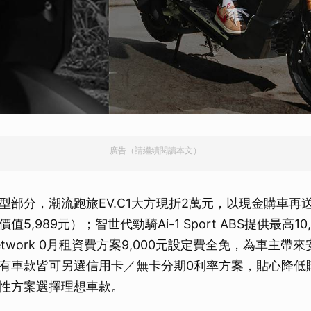
取消
廣告（請繼續閱讀本文）
型部分，潮流跑旅EV.C1大方現折2萬元，以現金購車再送
5,989元）；智世代勁騎Ai-1 Sport ABS提供最高10
 Network 0月租資費方案9,000元設定費全免，為車主
有車款皆可另選信用卡／無卡分期0利率方案，貼心降低
性方案選擇理想車款。