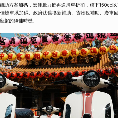
補助方案加碼，宏佳騰力挺再送購車折扣，旗下150cc
（含宏佳騰車系加碼、政府汰舊換新補助、貨物稅補助、廢車
座駕的絕佳時機。