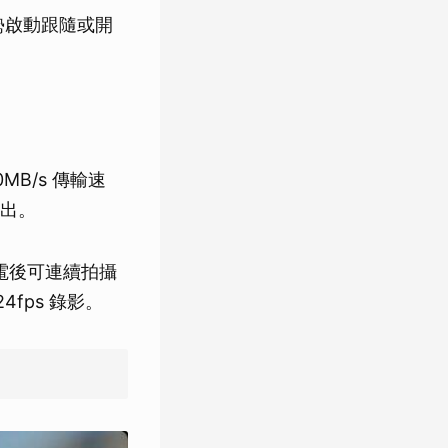
勢啟動跟隨或開
0MB/s 傳輸速
出。
，滿電後可連續拍攝
4fps 錄影。