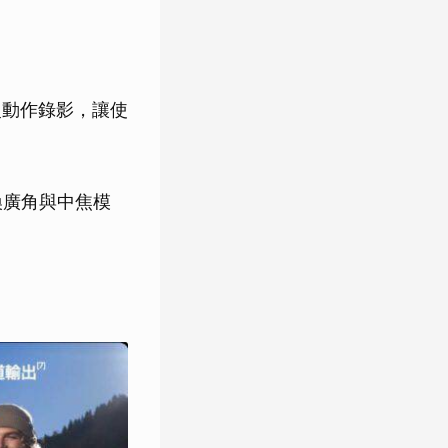
s 慢動作錄影，讓使
換廣角與中焦模